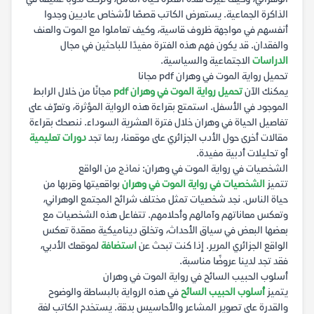
الذاكرة الجماعية. يستعرض الكاتب قصصًا لأشخاص عاديين وجدوا
أنفسهم في مواجهة ظروف قاسية، وكيف تعاملوا مع الموت والعنف
والفقدان. قد يكون فهم هذه الفترة مفيدًا للباحثين في مجال
الدراسات
الاجتماعية والسياسية.
تحميل رواية الموت في وهران pdf مجانا
يمكنك الآن
تحميل رواية الموت في وهران pdf
مجانًا من خلال الرابط
الموجود في الأسفل. استمتع بقراءة هذه الرواية المؤثرة، وتعرّف على
تفاصيل الحياة في وهران خلال فترة العشرية السوداء. ننصحك بقراءة
مقالات أخرى حول الأدب الجزائري على موقعنا، ربما تجد
دورات تعليمية
أو تحليلات أدبية مفيدة.
الشخصيات في رواية الموت في وهران: نماذج من الواقع
تتميز
الشخصيات في رواية الموت في وهران
بواقعيتها وقربها من
حياة الناس. نجد شخصيات تمثل مختلف شرائح المجتمع الوهراني،
وتعكس معاناتهم وآمالهم وأحلامهم. تتفاعل هذه الشخصيات مع
بعضها البعض في سياق الأحداث، وتخلق ديناميكية معقدة تعكس
الواقع الجزائري المرير. إذا كنت تبحث عن
استضافة
لموقعك الأدبي،
فقد تجد لدينا عروضًا مناسبة.
أسلوب الحبيب السائح في رواية الموت في وهران
يتميز
أسلوب الحبيب السائح
في هذه الرواية بالبساطة والوضوح
والقدرة على تصوير المشاعر والأحاسيس بدقة. يستخدم الكاتب لغة