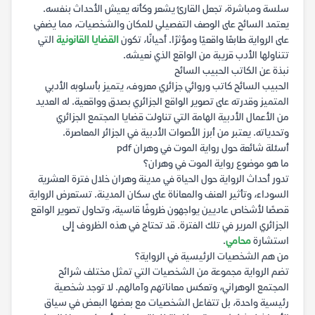
سلسة ومباشرة، تجعل القارئ يشعر وكأنه يعيش الأحداث بنفسه.
يعتمد السائح على الوصف التفصيلي للمكان والشخصيات، مما يضفي
على الرواية طابعًا واقعيًا ومؤثرًا. أحيانًا، تكون
القضايا القانونية
التي
تتناولها الأدب قريبة من الواقع الذي نعيشه.
نبذة عن الكاتب الحبيب السائح
الحبيب السائح كاتب وروائي جزائري معروف، يتميز بأسلوبه الأدبي
المتميز وقدرته على تصوير الواقع الجزائري بصدق وواقعية. له العديد
من الأعمال الأدبية الهامة التي تناولت قضايا المجتمع الجزائري
وتحدياته. يعتبر من أبرز الأصوات الأدبية في الجزائر المعاصرة.
أسئلة شائعة حول رواية الموت في وهران pdf
ما هو موضوع رواية الموت في وهران؟
تدور أحداث الرواية حول الحياة في مدينة وهران خلال فترة العشرية
السوداء، وتأثير العنف والمعاناة على سكان المدينة. تستعرض الرواية
قصصًا لأشخاص عاديين يواجهون ظروفًا قاسية، وتحاول تصوير الواقع
الجزائري المرير في تلك الفترة. قد تحتاج في هذه الظروف إلى
استشارة
محامي
.
من هم الشخصيات الرئيسية في الرواية؟
تضم الرواية مجموعة من الشخصيات التي تمثل مختلف شرائح
المجتمع الوهراني، وتعكس معاناتهم وآمالهم. لا توجد شخصية
رئيسية واحدة، بل تتفاعل الشخصيات مع بعضها البعض في سياق