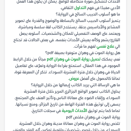
الأحداث لتشكيل صورة متكاملة للواقع. يمكن أن يكون هذا العمل
الأدبي مفيدًا في فهم
التداول
الثقافي.
ما هو أسلوب الحبيب السائح في الرواية؟
يتميز أسلوب الحبيب السائح بالبساطة والوضوح والقدرة على تصوير
المشاعر والأحاسيس بدقة. يستخدم الكاتب لغة سلسة ومباشرة،
ويعتمد على الوصف التفصيلي للمكان والشخصيات. أسلوبه يجعل
القارئ يشعر وكأنه يعيش الأحداث بنفسه. في بعض الحالات قد تحتاج
الي
علاج نفسي
لفهم ما قرأت.
هل رواية الموت في وهران متوفرة بصيغة pdf؟
نعم، يمكنك
تحميل رواية الموت في وهران pdf
مجانًا من خلال الرابط
الموجود في هذا المقال. استمتع بقراءة الرواية وتعرّف على تفاصيل
الحياة في وهران خلال فترة العشرية السوداء. تذكر أن المعرفة قوة،
تمامًا كالحصول على أفضل
عروض
.
ما هي الرسالة التي يريد الكاتب إيصالها من خلال الرواية؟
يحاول الكاتب تصوير الواقع الجزائري المرير خلال فترة العشرية
السوداء، وإلقاء الضوء على معاناة الناس وتأثير العنف على المجتمع.
يسعى إلى توثيق هذه الفترة الهامة من تاريخ الجزائر، ومنع نسيانها.
تماما كما يتم توثيق
الأحداث اليومية
في سجلات التاريخ.
رواية الموت في وهران ملخص pdf
تلخص رواية الموت في وهران معاناة مدينة وهران خلال العشرية
السوداء، من خلال قصص شخصيات واقعية تعكس ألم الفقد والعنف.