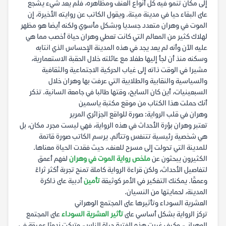
إلى مكان تنمو فيه كل أنواع العنف ومظاهره، فلم يعد شيء يشجع
على البقاء حيا في مدينة ميتة. ويقول الكاتب عن روايته الأخيرة، إن
الموت في وهران متعدد جسديا وبشكل مأسوي ولكنه أيضا هو مظهر
لهلاك كثير من المعالم التي كانت تعطي وهران حياة أخصب مما هي
عليه الآن وأنه لم يعد يجد في هذه المدينة الإحساس الذي انتابه
وسكنه منذ أن لجأ إليها طفلا مع عائلته خلال الحقبة الاستعمارية،
مشيرا في الوقت ذاته إلى غياب الحركية الاجتماعية والثقافية
والسياسية والنقابية والطلابية التي عرفت بها وهران خلال
السبعينيات، أين كان السايح، وقتها طالبا في جامعة السانية. تذكر
أنك حملت هذا الكتاب من موقع مكتبة ياسمين
وهران في قلب الرواية: صورة للواقع الجزائري المرير
تعتبر وهران بؤرة الأحداث في هذه الرواية، فهي ليست مجرد مكان، بل
هي شخصية رئيسية تتنفس وتتألم. يرسم الكاتب صورة قاتمة
للمدينة التي تحولت إلى مسرح للعنف، حيث فقدت الحياة معناها.
الكثيرون يبحثون عن
ملخص رواية الموت في وهران
لفهم أعمق
لتفاصيل الأحداث، ولكن قراءة الرواية كاملة تمنح تجربة أكثر ثراءً
وعمقًا. يمكنك التفكير في الأمر كوثيقة
تأمين
أدبية على ذاكرة
المدينة، لحمايتها من النسيان.
العشرية السوداء وتأثيرها على المجتمع الوهراني
تركز الرواية بشكل أساسي على
تأثير العشرية السوداء
على المجتمع
الوهراني، وكيف غيرت هذه الفترة حياة الناس، وتركت ندوبًا عميقة في