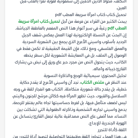
التكلف، محولاً الأنين الدفين إلى سمفونية لغوية تقرأ بالقلب قبل
العين.
تحميل كتاب كتاب امرأة سريعة العطب pdf
يبحث الكثير من القراء عن فرصة من أجل
تحميل كتاب امرأة سريعة
العطب pdf
رغبةً في سبر أغوار هذا النص المفعم بالعاطفة الجياشة.
إن البحث عن النسخة الإلكترونية لهذا العمل يعكس شغف الجيل
الجديد بأسلوب واسيني الأعرج الذي يجمع بين الشعرية السردية
والعمق الفلسفي. ومع ذلك، فإن القيمة الحقيقية لا تكمن فقط في
الوصول إلى الملف، بل في المعايشة الشعورية لكل سطر يخطه
الكاتب، حيث يتحول النص من مجرد حبر على ورق إلى نبض حي يشارك
القارئ خيباته وآماله.
تحليل المحتوى: سيميائية الوجع والذاكرة النسوية
عند النظر في
ملخص الكتاب
، نجد أن واسيني الأعرج لا يقدم حكاية
خطية، بل يقدم حالة شعورية متكاملة. الكتاب هو انفجار للغة في وجه
السلاسل والقيود، حيث تظهر المرأة فيه ككائن مرشح للجنون واليتم،
ليس لضعف متأصل فيها، بل لفرط حساسيتها تجاه عالم يفتقر للرحمة.
يدمج واسيني تجاربه الشخصية وذاكرته الطفولية التي تشكلت بين
النساء، مما أضفى على النص مصداقية عالية تجعل القارئ يتساءل عن
الهوية الجندرية للإبداع.
اللغة كأداة للتحرر
في هذا العمل، تتجاوز اللغة وظيفتها التواصلية لتصبح أداة للتحرر من