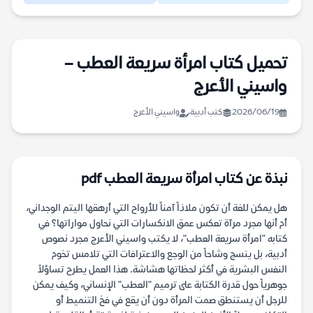
تحميل كتاب امرأة سريعة العطب –
واسيني الأعرج
2026/06/19
كتب أدبية
واسيني الأعرج
نبذة عن كتاب امرأة سريعة العطب pdf
هل يمكن للغة أن تكون ملاذاً آمناً للأرواح التي أرهقها اليتم الوجداني،
أم أنها مجرد مرآة تعكس عمق الانكسارات التي نحاول مواراتها؟ في
كتابه "امرأة سريعة العطب"، لا يكتب واسيني الأعرج مجرد نصوص
أدبية، بل ينسج وشاحاً من الوجع والاعترافات التي تلامس تخوم
النفس البشرية في أكثر لحظاتها هشاشة. هذا العمل يطرح تساؤلاً
جوهرياً حول قدرة الكتابة على ترميم "العطب" الإنساني، وكيف يمكن
للرجل أن يستنطق صمت المرأة دون أن يقع في فخ التنميط أو