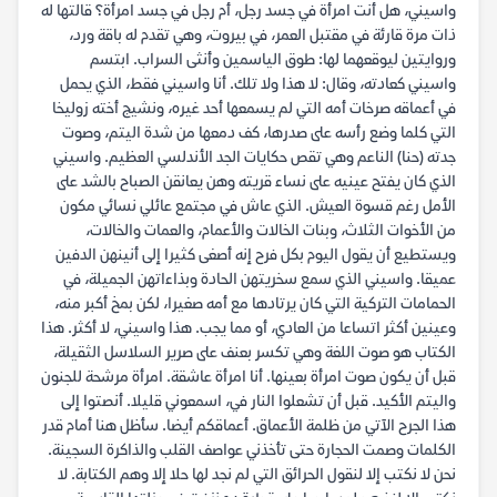
واسيني، هل أنت امرأة في جسد رجل، أم رجل في جسد امرأة؟ قالتها له
ذات مرة قارئة في مقتبل العمر، في بيروت، وهي تقدم له باقة ورد،
وروايتين ليوقعهما لها: طوق الياسمين وأنثى السراب. ابتسم
واسيني كعادته، وقال: لا هذا ولا تلك. أنا واسيني فقط، الذي يحمل
في أعماقه صرخات أمه التي لم يسمعها أحد غيره، ونشيج أخته زوليخا
التي كلما وضع رأسه على صدرها، كف دمعها من شدة اليتم، وصوت
جدته (حنا) الناعم وهي تقص حكايات الجد الأندلسي العظيم. واسيني
الذي كان يفتح عينيه على نساء قريته وهن يعانقن الصباح بالشد على
الأمل رغم قسوة العيش. الذي عاش في مجتمع عائلي نسائي مكون
من الأخوات الثلاث، وبنات الخالات والأعمام، والعمات والخالات،
ويستطيع أن يقول اليوم بكل فرح إنه أصغى كثيرا إلى أنينهن الدفين
عميقا. واسيني الذي سمع سخريتهن الحادة وبذاءاتهن الجميلة، في
الحمامات التركية التي كان يرتادها مع أمه صغيرا، لكن بمخ أكبر منه،
وعينين أكثر اتساعا من العادي، أو مما يجب. هذا واسيني، لا أكثر. هذا
الكتاب هو صوت اللغة وهي تكسر بعنف على صرير السلاسل الثقيلة،
قبل أن يكون صوت امرأة بعينها. أنا امرأة عاشقة. امرأة مرشحة للجنون
واليتم الأكيد. قبل أن تشعلوا النار في، اسمعوني قليلا. أنصتوا إلى
هذا الجرح الآتي من ظلمة الأعماق. أعماقكم أيضا. سأظل هنا أمام قدر
الكلمات وصمت الحجارة حتى تأخذني عواصف القلب والذاكرة السجينة.
نحن لا نكتب إلا لنقول الحرائق التي لم نجد لها حلا إلا وهم الكتابة. لا