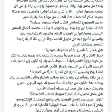
نكتب إلا لنضع ملمسا حيا على قطرة دم نزفت في عزلتها القاسية،
وحده من يحس بها، يراها، يشمها، يلمسها، ويجلس برفقتها في كل
عطب يصيبها. تعالوا… الآن أشرع معكم أبوابي، وأمضي برفقة صمتنا
جميعا. تذكر أنك حملت هذا الكتاب من موقع مكتبة ياسمين
ما هو الموضوع الأساسي لكتاب امرأة سريعة العطب؟
الكتاب عبارة عن بوح وجداني ونصوص أدبية تستكشف أعماق النفس
النسوية ومعاناتها مع الوحدة، اليتم، والقيود الاجتماعية. يركز
واسيني الأعرج فيه على تحويل الصمت والألم إلى لغة أدبية رفيعة
تلامس هشاشة الروح.
هل يعتبر الكتاب رواية أم مجموعة نصوص؟
يميل الكتاب إلى كونه نصوصاً سردية وتأملات ذات صبغة شاعرية أكثر
من كونه رواية كلاسيكية ذات حبكة تقليدية. إنه أقرب إلى الاعترافات
الروحية التي تدمج السيرة بالخيال الأدبي الخالص.
لماذا يركز واسيني الأعرج على قضايا المرأة في كتاباته؟
يرجع ذلك لنشأته في بيئة عائلية نسائية بامتياز وتأثره الشديد بوالدته
وجدته. هذا القرب من عوالم النساء سمح له بفهم أنينهن الدفين
وترجمته بصدق فني فريد في معظم أعماله الأدبية.
هل يمكن تحميل كتاب امرأة سريعة العطب pdf مجاناً؟
تتوفر العديد من النسخ الرقمية على مواقع المكتبات الإلكترونية،
ولكن يُنصح دائماً باقتناء النسخة الورقية الأصلية لدعم الكاتب ودار
النشر، وللاستمتاع بتجربة قراءة أكثر عمقاً وتركيزاً.