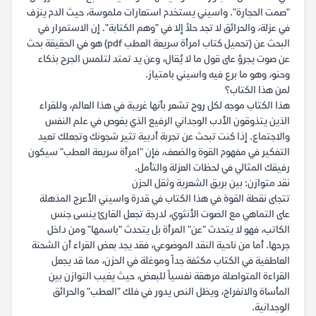
"صمت الحجارة". واسيني يستخدم استعارات ملموسة، حيث الدم ينزف
في عزلة، والحرائق لا تجد حلاً إلا في "وهم الكتابة". إن الاستمرار في
البحث عن (تحميل كتاب امرأة سريعة العطب pdf) هو في الحقيقة بحث
عن صوت يجرؤ على قول ما لا يُقال، وعن يد تمتد لتلمس الجرح بذكاء
وحنو، وهو ما برع فيه واسيني بامتياز.
لمن هذا الكتاب؟
هذا الكتاب موجه لكل روح تشعر بأنها غريبة في هذا العالم، وللقراء
الذين يتذوقون الأدب الوجداني الرفيع الذي يغوص في علم النفس
والاجتماع. إذا كنت تبحث عن تجربة أدبية تثير شجونك وتجعلك تعيد
التفكير في مفهوم القوة والضعف، فإن "امرأة سريعة العطب" سيكون
رفيقك المثالي في لحظات العزلة والتأمل.
نقد متوازن: بين بريق الشعرية وثقل الحزن
تتجلى نقطة القوة في هذا الكتاب في قدرة واسيني الأعرج المذهلة
على التماهي مع الصوت الأنثوي، لدرجة تجعل القارئ ينسى جنس
الكاتب، فهو لا يتحدث "عن" المرأة بل يتحدث "باسمها" ومن داخل
جرحها. أما من ناحية النقد الموضوعي، فقد يجد بعض القراء أن الشحنة
العاطفية في الكتاب مكثفة جداً وموغلة في الحزن، مما قد يجعل
القراءة المتواصلة مرهقة نفسياً للبعض، حيث يغيب التوازن بين
المأساة والانفراج، ويظل النص يدور في فلك "العطب" والحرائق
الوجدانية.