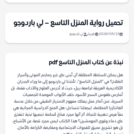
تحميل رواية المنزل التاسع – لي باردوجو
2026/05/23
قريبا
لي باردوجو
نبذة عن كتاب المنزل التاسع pdf
هل يمكن للسلطة المطلقة أن تُبنى على غير جماجم الموتى وأسرار
الظلام؟ في "المنزل التاسع"، تأخذنا لي باردوجو إلى ما وراء الجدران
الأكاديمية العريقة لجامعة ييل، حيث لا تُدرس العلوم والآداب فقط، بل
تُمارس طقوس السحر الأسود خلف الأبواب الموصدة للجمعيات
السرية. نحن أمام عمل يفكك مفهوم الامتياز الطبقي من خلال عدسة
الفانتازيا المظلمة، ليجعلنا نتساءل: هل المنح الدراسية المجانية هي
حقاً فرص ذهبية للنجاة، أم أنها مجرد فخاخ مُحكمة تنصبها نخبة تتغذى
على دماء وقوى المهمشين؟ هذا الكتاب ليس مجرد قصة عن الأشباح،
بل هو تشريح عميق للفجوات الاجتماعية ومقايضة الكرامة بالأمان.