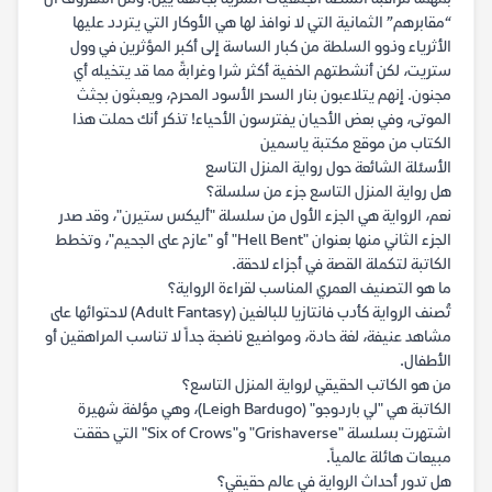
“مقابرهم” الثمانية التي لا نوافذ لها هي الأوكار التي يتردد عليها
الأثرياء وذوو السلطة من كبار الساسة إلى أكبر المؤثرين في وول
ستريت، لكن أنشطتهم الخفية أكثر شرا وغرابةً مما قد يتخيله أي
مجنون. إنهم يتلاعبون بنار السحر الأسود المحرم، ويعبثون بجثث
الموتى، وفي بعض الأحيان يفترسون الأحياء! تذكر أنك حملت هذا
الكتاب من موقع مكتبة ياسمين
الأسئلة الشائعة حول رواية المنزل التاسع
هل رواية المنزل التاسع جزء من سلسلة؟
نعم، الرواية هي الجزء الأول من سلسلة "أليكس ستيرن"، وقد صدر
الجزء الثاني منها بعنوان "Hell Bent" أو "عازم على الجحيم"، وتخطط
الكاتبة لتكملة القصة في أجزاء لاحقة.
ما هو التصنيف العمري المناسب لقراءة الرواية؟
تُصنف الرواية كأدب فانتازيا للبالغين (Adult Fantasy) لاحتوائها على
مشاهد عنيفة، لغة حادة، ومواضيع ناضجة جداً لا تناسب المراهقين أو
الأطفال.
من هو الكاتب الحقيقي لرواية المنزل التاسع؟
الكاتبة هي "لي باردوجو" (Leigh Bardugo)، وهي مؤلفة شهيرة
اشتهرت بسلسلة "Grishaverse" و"Six of Crows" التي حققت
مبيعات هائلة عالمياً.
هل تدور أحداث الرواية في عالم حقيقي؟