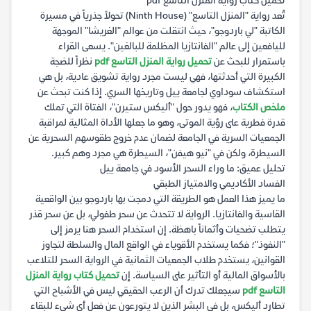
تحميل كتاب رواية المنزل التاسع pdf
تُعد رواية "المنزل التاسع" (Ninth House) تحولاً جذرياً في مسيرة
الكاتبة "لي باردوجو"، حيث انتقلت من عوالم "الغريشا" الموجهة
لليافعين إلى عالم "الفانتازيا المظلمة للبالغين". يسعى القراء
باستمرار للبحث عن
تحميل رواية المنزل التاسع pdf
نظراً للضجة
الكبيرة التي أحدثتها، فهي ليست مجرد رواية تشويق عادية، بل هي
استكشاف سوداوي لجامعة ييل وتاريخها السري. إذا كنت تبحث عن
ملخص الكتاب
، فهو يدور حول "أليكس ستيرن"، الفتاة التي تملك
قدرة فطرية على رؤية الموتى، وهو ما جعلها الأداة المثالية لمراقبة
الجمعيات السرية في الجامعة لضمان عدم خروج طقوسهم السحرية عن
السيطرة، ولكن في "نيو هيفن"، السيطرة هي مجرد وهم كبير.
تحليل عميق: ما وراء السحر الأسود في جامعة ييل
الفساد الأكاديمي والامتياز الطبقي
ما يميز هذا العمل هو الطريقة التي دمجت بها باردوجو بين الواقعية
القاسية والفانتازيا. الرواية لا تتحدث عن سحر طفولي، بل عن سحر قذر
يتطلب تضحيات وأثماناً باهظة. إن استخدام السحر هنا يرمز إلى
"النفوذ"؛ فكما يستخدم الأقوياء في الواقع المال والسلطة لتجاوز
القوانين، يستخدم طلاب الجمعيات الثمانية في الرواية السحر للتلاعب
بالأسواق المالية أو التأثير على السياسة. إن
تحميل كتاب رواية المنزل
التاسع pdf
سيجعلك تدرك أن الرعب الحقيقي ليس في الأشباح التي
تطارد أليكس، بل في البشر الذين لا يتورعون عن فعل أي شيء للبقاء