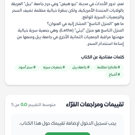
نعم، تدور الأحداث في مدينة "نيو هيفن" وفي حرم جامعة "ييل" العريقة
بالولايات المتحدة الأمريكية، ولكن بنظرة خيالية مظلمة تضيف السحر
والجمعيات السرية للواقع.
ما هو "المنزل التاسع" المشار إليه في العنوان؟
المنزل التاسع هو منزل "ليثي" (Lethe)، وهي جمعية سرية خيالية
مهمتها مراقبة الجمعيات الثمانية الأخرى في جامعة ييل ومنعها من
إساءة استخدام السحر.
كلمات مفتاحية عن الكتاب
# فانتازيا مظلمة
# جامعة ييل
# جمعيات سرية
# سحر أسود
# أشباح
تقييمات ومراجعات القرّاء
متوسط التقييم:
0.0
من 5
يجب تسجيل الدخول لإضافة تقييمك حول هذا الكتاب.