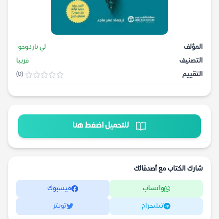
المؤلف
لي باردوجو
التصنيف
قريبا
التقييم
(0)
للتحميل اضغط هنا
شارك الكتاب مع أصدقائك
واتساب
فيسبوك
تيليجرام
تويتر