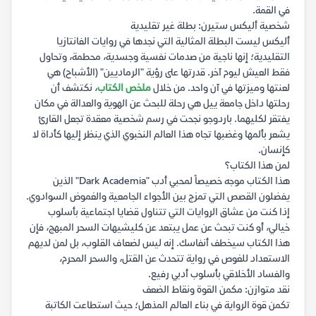
في القمة.
شخصية أليكس ستيرن: بطلة غير تقليدية
أليكس ليست البطلة المثالية التي نجدها في روايات الفانتازيا
التقليدية؛ إنها ناجية من صدمات نفسية وجسدية، محطمة، وتحاول
فقط العيش ليوم آخر. قدرتها على رؤية "الرماديين" (الأشباح) هي
لعنتها وميزتها في آن واحد. من خلال
ملخص الكتاب
، نكتشف أن
رحلتها داخل جامعة ييل هي رحلة للبحث عن الهوية والعدالة في مكان
يفتقر لكليهما. باردوجو نجحت في رسم شخصية معقدة تجعل القارئ
يشعر بألمها وغضبها تجاه هذا العالم النخبوي الذي ينظر إليها كأداة لا
كإنسان.
لمن هذا الكتاب؟
هذا الكتاب موجه خصيصاً لمحبي أدب "Dark Academia" الذين
يفضلون القصص التي تمزج بين الأجواء الجامعية والغموض السوادوي.
إذا كنت من عشاق الروايات التي تتناول قضايا اجتماعية بأسلوب
خيالي، أو كنت تبحث عن عمل يبتعد عن كليشيهات السحر المبهج، فإن
هذا الكتاب سيخطف أنفاسك. إنه ليس لضعاف القلوب، بل لمن لديهم
الاستعداد للغوص في رواية تتحدث عن القتل، والسحر المحرم،
والفساد الأخلاقي بأسلوب أدبي رفيع.
نقد متوازن: مكمن القوة ونقاط الضعف
تكمن قوة الرواية في بناء العالم المذهل؛ حيث استطاعت الكاتبة