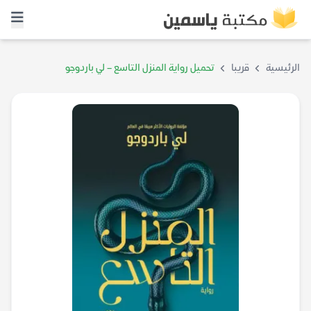
الرئيسية
قريبا
تحميل رواية المنزل التاسع – لي باردوجو