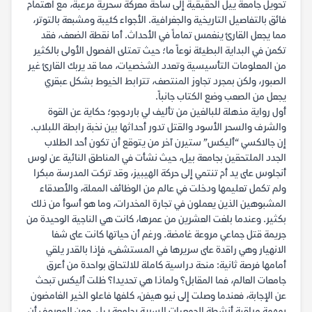
تحويل جامعة ييل الحقيقية إلى ساحة معركة سحرية مرعبة، مع اهتمام
فائق بالتفاصيل التاريخية والجغرافية. الأجواء كئيبة ومشبعة بالتوتر،
مما يجعل القارئ ينغمس تماماً في الأحداث. أما نقطة الضعف، فقد
تكمن في البداية البطيئة نوعاً ما؛ حيث تمتلئ الفصول الأولى بالكثير
من المعلومات التأسيسية وتعدد الشخصيات، مما قد يربك القارئ غير
الصبور، ولكن بمجرد تجاوز المنتصف، تترابط الخيوط بشكل عبقري
يجعل من الصعب وضع الكتاب جانباً.
أول رواية مذهلة للبالغين من تأليف لي باردوجو؛ حكاية عن القوة
والشرف والسحر الأسود والقتل تدور أحداثها بين نخبة رابطة اللبلاب.
إن جالاكسي “أليكس” ستيرن آخر من يتوقع أن تكون أحد الطلاب
الجدد الملتحقين بجامعة بيل، حيث نشأت في المناطق النائية عن لوس
أنجلوس على يد أم تنتمي إلى حركة الهيبيز، وقد تركت المدرسة مبكرا
ولم تكمل تعليمها ودخلت في عالم من الوظائف المملة، والأصدقاء
المشبوهين الذين يعملون في تجارة المخدرات، وما هو أسوأ من ذلك
بكثير. وعندما بلغت العشرين من عمرها، كانت هي الناجية الوحيدة من
جريمة قتل جماعي مروعة غامضة. ورغم أن حياتها كانت على شفا
الانهيار وهي راقدة على سريرها في المستشفى، فإذا بالقدر يلقي
أمامها فرصة ثانية: منحة دراسية كاملة للالتحاق بواحدة من أعرق
جامعات العالم، فما المقابل؟ ولماذا هي تحديدا؟ ظلت أليكس تبحث
عن الإجابة، فعندما وصلت إلى نيو هيفن، كلفها فاعلو الخير الغامضون
بمهمة مراقبة أنشطة الجمعيات السرية بجامعة ييل. ومن المعروف أن