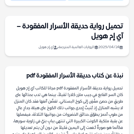
تحميل رواية حديقة الأسرار المفقودة –
آي إم هويل
2025/04/24
الروايات العالمية المترجمة
آي إم هويل
نبذة عن كتاب حديقة الأسرار المفقودة pdf
تحميل رواية حديقة الأسرار المفقودة pdf مجانا للكاتب آي إم هويل
كان السر القابع في جيب مئزر كلارا ثقيلاً، بينما هي تدب بحذائها على
طريقٍ من حصىً مفْضٍ إلى كوخ البستاني. تغضّن أنفها فقد كان المنزل
لا يشبه المنازل إذ بُنيتْ إحدى جوانب ذلك الكوخ على هيئة جدارٍ عالٍ
من طوبٍ أحمرَ يطوّق حدائق الخضروات من جوانبها الثلاثة، فيفصلها
عن بقية ملكية الكونت الكبيرة التي تنتهي ببابٍ بنيٍّ في زاوية سورها،
فكأنما هو صورةٌ دُفعت إلى اليمين قليلاً من دون أن يتم تعديلها