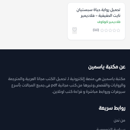
تحميل رواية حياة سبستيان
نايت الحقيقية – فلاديمير
نابوكوف
فلاديمير نابوكوف
(0.0)
عن مكتبة ياسمين
مكتبة ياسمين هي منصة إلكترونية لـ تحميل الكتب مجانا العربية والمترجمة
والروايات والقصص وغيرها من كتب مجانية pdf فى جميع المجالات بأسرع
سيرفرات وروابط مباشرة و قراءة كتب اونلاين.
روابط سريعة
من نحن
سياسة الخصوصية