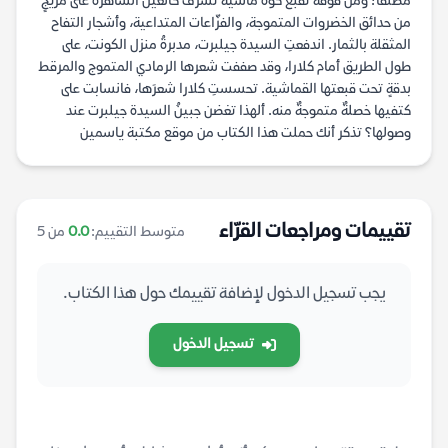
مطلقاً؛ ومن فوقه تقبع كوة ماسيةٌ تشرف كالعين الساهرة على مزيجٍ
من حدائق الخضروات المتموجة، والفزّاعات المتداعية، وأشجار التفاح
المثقلة بالثمار. اندفعتِ السيدة جيلبرت، مدبرةُ منزل الكونت، على
طول الطريق أمام كلارا، وقد صففت شعرها الرمادي المتموج والمرقط
بدقةٍ تحت قبعتها القماشية. تحسستِ كلارا شعرَها، فانسابت على
كتفيها خصلةٌ متموجةٌ منه. ألهذا تغضن جبينُ السيدة جيلبرت عند
وصولها؟ تذكر أنك حملت هذا الكتاب من موقع مكتبة ياسمين
تقييمات ومراجعات القرّاء
متوسط التقييم:
0.0
من 5
يجب تسجيل الدخول لإضافة تقييمك حول هذا الكتاب.
تسجيل الدخول