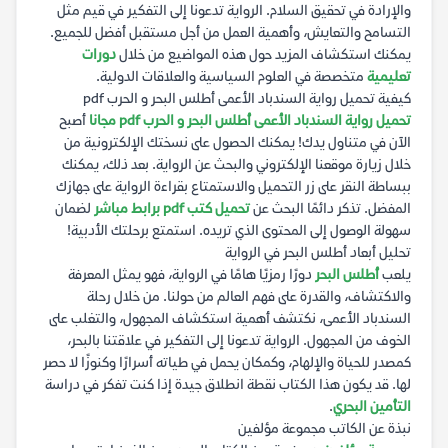
والإرادة في تحقيق السلام. الرواية تدعونا إلى التفكير في قيم مثل
التسامح والتعايش، وأهمية العمل من أجل مستقبل أفضل للجميع.
يمكنك استكشاف المزيد حول هذه المواضيع من خلال
دورات
تعليمية
متخصصة في العلوم السياسية والعلاقات الدولية.
كيفية تحميل رواية السندباد الأعمى أطلس البحر و الحرب pdf
تحميل رواية السندباد الأعمى أطلس البحر و الحرب pdf مجانا
أصبح
الآن في متناول يدك! يمكنك الحصول على نسختك الإلكترونية من
خلال زيارة موقعنا الإلكتروني والبحث عن الرواية. بعد ذلك، يمكنك
ببساطة النقر على زر التحميل والاستمتاع بقراءة الرواية على جهازك
المفضل. تذكر دائمًا البحث عن
تحميل كتب pdf برابط مباشر
لضمان
سهولة الوصول إلى المحتوى الذي تريده. استمتع برحلتك الأدبية!
تحليل أبعاد أطلس البحر في الرواية
يلعب
أطلس البحر
دورًا رمزيًا هامًا في الرواية، فهو يمثل المعرفة
والاكتشاف، والقدرة على فهم العالم من حولنا. من خلال رحلة
السندباد الأعمى، نكتشف أهمية استكشاف المجهول، والتغلب على
الخوف من المجهول. الرواية تدعونا إلى التفكير في علاقتنا بالبحر،
كمصدر للحياة والإلهام، وكمكان يحمل في طياته أسرارًا وكنوزًا لا حصر
لها. قد يكون هذا الكتاب نقطة انطلاق جيدة إذا كنت تفكر في دراسة
التأمين البحري
.
نبذة عن الكاتب مجموعة مؤلفين