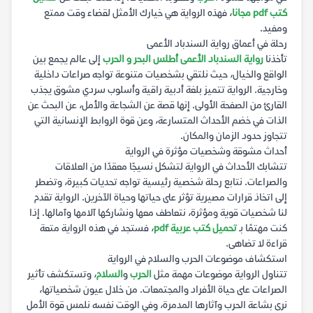
كتب pdf مجانا
، فهذه الرواية هي خيارك الأمثل لقضاء وقت ممتع
ومفيد.
رحلة في أعماق رواية السندباد الأعمى
تأخذنا
رواية السندباد الأعمى أطلس البحر و الحرب
إلى عالم يجمع بين
الواقع والخيال، حيث نلتقي بشخصيات متنوعة تواجه صراعات داخلية
وخارجية. الرواية تتميز بلغة أدبية راقية وأسلوب سردي مشوق يجذب
القارئ من الصفحة الأولى. إنها قصة عن الشجاعة والأمل، عن البحث عن
الذات في خضم الأحداث المتسارعة، وعن قوة الروابط الإنسانية التي
تتجاوز حدود الزمان والمكان.
أحداث مشوقة وشخصيات مؤثرة في الرواية
تتشابك الأحداث في الرواية لتشكل نسيجًا معقدًا من العلاقات
والصراعات. نتابع رحلة شخصية رئيسية تواجه تحديات كبيرة، وتضطر
إلى اتخاذ قرارات مصيرية تؤثر على حياتها وحياة الآخرين. الرواية تقدم
لنا شخصيات قوية ومؤثرة، نتعاطف معها ونشاركها آلامها وآمالها. إذا
كنت مهتمًا بـ
تحميل كتب عربية pdf
، فستجد في هذه الرواية متعة
قراءة لا تضاهى.
استكشاف موضوعات الحرب والسلام في الرواية
تتناول الرواية موضوعات مهمة مثل
الحرب
و
السلام
، وتستكشف تأثير
الصراعات على حياة الأفراد والمجتمعات. من خلال عيون شخصياتها،
نرى بشاعة الحرب وآثارها المدمرة، وفي الوقت نفسه نلمس قوة الأمل