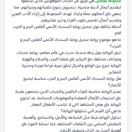
مجموعة مؤلفين
هي فريق من الكتاب الموهوبين الذين اجتمعوا
لتقديم أعمال أدبية متميزة. يتميزون بتنوع خلفياتهم وخبراتهم، مما
يضفي على أعمالهم عمقًا وثراءً. تهدف المجموعة إلى إثراء الأدب العربي
وتقديم أعمال تلامس قلوب القراء وتثير تفكيرهم.
أسئلة شائعة حول تحميل رواية السندباد الأعمى أطلس البحر و الحرب
pdf
ما هو موضوع رواية تحميل رواية السندباد الأعمى أطلس البحر و
الحرب؟
تدور الرواية حول رحلة سندباد حديث في عالم معاصر، يواجه تحديات
وصراعات مختلفة، مع التركيز على قضايا الحرب والسلام والهوية.
الرواية تمزج بين الواقع والخيال لخلق تجربة قراءة فريدة ومثيرة
للتفكير.
هل رواية السندباد الأعمى أطلس البحر و الحرب مناسبة لجميع
الأعمار؟
تعتبر الرواية مناسبة للقراء البالغين والشباب الذين يتمتعون بقدرة
على استيعاب الأفكار المعقدة والموضوعات الحساسة. قد تحتوي
الرواية على بعض المشاهد التي لا تناسب الأطفال الصغار.
ما هي أبرز القيم التي تتناولها الرواية؟
تتناول الرواية قيمًا مثل الشجاعة، والأمل، والتسامح، وأهمية
التعايش السلمي بين الثقافات المختلفة. كما تسلط الضوء على
أهمية البحث عن الذات وتحقيق الأحلام.