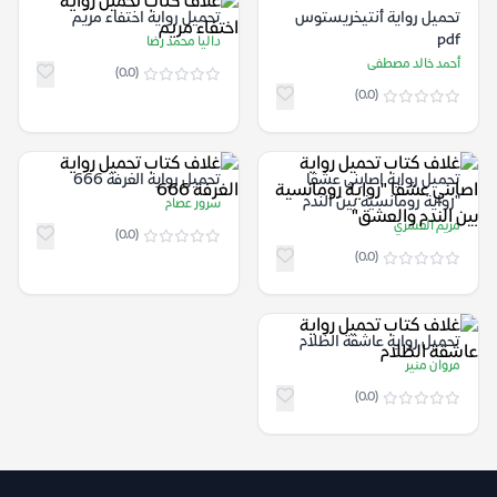
تحميل رواية أنتيخريستوس
تحميل رواية اختفاء مريم
pdf
داليا محمد رضا
أحمد خالد مصطفى
(0.0)
(0.0)
تحميل رواية اصابني عشقا
تحميل رواية الغرفة 666
"رواية رومانسية بين الندم
سرور عصام
والعشق"
مريم العشري
(0.0)
(0.0)
تحميل رواية عاشقة الظلام
مروان منير
(0.0)