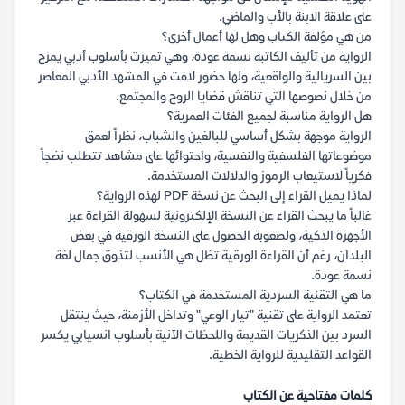
على علاقة الابنة بالأب والماضي.
من هي مؤلفة الكتاب وهل لها أعمال أخرى؟
الرواية من تأليف الكاتبة نسمة عودة، وهي تميزت بأسلوب أدبي يمزج
بين السريالية والواقعية، ولها حضور لافت في المشهد الأدبي المعاصر
من خلال نصوصها التي تناقش قضايا الروح والمجتمع.
هل الرواية مناسبة لجميع الفئات العمرية؟
الرواية موجهة بشكل أساسي للبالغين والشباب، نظراً لعمق
موضوعاتها الفلسفية والنفسية، واحتوائها على مشاهد تتطلب نضجاً
فكرياً لاستيعاب الرموز والدلالات المستخدمة.
لماذا يميل القراء إلى البحث عن نسخة PDF لهذه الرواية؟
غالباً ما يبحث القراء عن النسخة الإلكترونية لسهولة القراءة عبر
الأجهزة الذكية، ولصعوبة الحصول على النسخة الورقية في بعض
البلدان، رغم أن القراءة الورقية تظل هي الأنسب لتذوق جمال لغة
نسمة عودة.
ما هي التقنية السردية المستخدمة في الكتاب؟
تعتمد الرواية على تقنية "تيار الوعي" وتداخل الأزمنة، حيث ينتقل
السرد بين الذكريات القديمة واللحظات الآنية بأسلوب انسيابي يكسر
القواعد التقليدية للرواية الخطية.
كلمات مفتاحية عن الكتاب