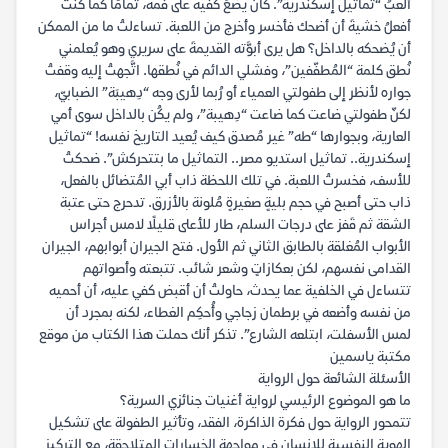
ألعبُ “تماثيل إسكندرية”. كان يضعُ كفَّيه على فمه، تمامًا كما كنتُ
أفعلُ خشيةَ أن أضحك فأخسر وأخرج من اللعبة. تساءلتُ ما من الممكن
أن يُضحكه بالداخل؟ هل يرى أبوَّته القديمةَ على سريري وهو يُعلمني
نُطق كلمة “المُطفّفين”، وفشلي الدائم في نُطقها. اتَّجهتُ إليه وقفتُ
جواره لأنظر إلى طفولتي العمياء أو رُبما لأرى وجه “دِهيبَة” الضبابيّ،
لكنّ طفولتي ضاعت كما ضاعت “دِهيبة”، ولم يكُن بالداخل سوى أمي
العارية، وبجوارها “طه” غير مُصدق كيف يُعيد التاريخ نفسه! “تماثيل
إسكندرية.. تماثيل استديو مصر.. التماثيل ما بتتحركش”. ضحكتُ
للأسف، فخسرتُ اللعبة. في تلك اللحظة ذاب أبي المُتضائل بالفعل،
ذاب حتى أصبح في حجم بليةٍ صغيرةٍ مُلونة بالأزرق. تدحرج حتى عتبة
الشقة ثم قَفز على درجات السلم، طار للأعلى قليلًا لامس أجراس
الأبواب المُغلقة بالطابق الثاني ثم الأول. فتح الجيران أبوابهم، الجيران
القدامى نفسهم، لكن بعكازاتٍ وشعر شائب. تتبعته وأصواتهم
تتساءل في الخلفية عما يحدث، حاولتُ أن أقبض كفي عليه، أن أحميه
من نفسه وأضعه في برطمان زجاجي وأُحكِم الغطاء، لكنه بمجرد أن
لمس الأسفلت، ابتلعه الشارع”. تذكر أنك حملت هذا الكتاب من موقع
مكتبة ياسمين
الأسئلة الشائعة حول الرواية
ما هو الموضوع الرئيسي لرواية أغنيات جنائزي السرية؟
تتمحور الرواية حول فكرة الذاكرة، الفقد، وتأثير الطفولة على تشكيل
الهوية النفسية للإنسان في مواجهة الخسارات المتلاحقة، مع التركيز