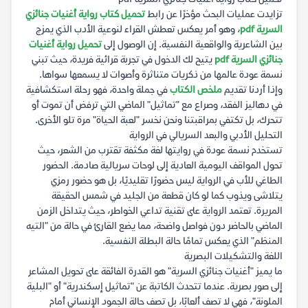
تزايدت عمليات البحث مؤخرًا عن رابط
تحميل كتاب رواية أغنيات جنائزي
السرية pdf
، وهو أمر يعكس تعطش القراء لنوعية الأدب الذي يمزج
بين الشاعرية والواقعية النفسية. إن الوصول إلى
تحميل رواية أغنيات
جنائزي السرية pdf
يتيح لك الدخول في تجربة قرائية فريدة، حيث تبني
نسمة عودة عالمها من ذكريات متناثرة وأصوات لا يسمعها سواها.
وإذا أردنا تقديم
ملخص الكتاب
في جملة واحدة، فهو رحلة استكشافية
في دهاليز الفقد، وصراع مع "تماثيل" الماضي التي ترفض أن تموت أو
تتحرك، بل تكتفي بمراقبتنا ونحن نخسر "لعبة الحياة" مرة تلو الأخرى.
التحليل الأدبي والبعد السريالي في الرواية
تستخدم نسمة عودة في روايتها لغة مكثفة تقترب من الشعر، حيث
تحول المواقف اليومية العادية إلى لوحات سريالية صادمة. الحضور
الطاغي للأب في الرواية ليس حضورًا تقليديًا، بل هو حضور رمزي
يتلاشى ويذوب كما لو كان قطعة من الجليد في شمس الحقيقة
المريرة. تعتمد الرواية على تقنية تداعي الخواطر، حيث يتداخل الزمن
الماضي بالحاضر دون فواصل واضحة، مما يضع القارئ في حالة من "التيه
المنظم" الذي يعكس تمامًا حالة البطلة النفسية.
اللغة والتشكيلات البصرية
ما يميز "أغنيات جنائزي السرية" هو القدرة الفائقة على تحويل المشاعر
إلى صور بصرية. عندما تتحدث الكاتبة عن "تماثيل إسكندرية" أو "البلية
الملونة"، فهي لا تصف ألعابًا، بل تصف حالة الجمود الإنساني أمام