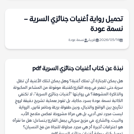
تحميل رواية أغنيات جنائزي السرية –
نسمة عودة
2026/05/16
قريبا
نسمة عودة
نبذة عن كتاب أغنيات جنائزي السرية pdf
هل يمكن للجنازة أن تملك أغنية؟ وهل يمكن لتلك الأغنية أن تظل
سرية حتى تنفجر في وجه القارئ كقنبلة موقوتة من المشاعر المكبوتة
والذاكرة المشوهة؟ في روايتها "أغنيات جنائزي السرية"، لا تكتفي
الكاتبة نسمة عودة بسرد حكاية، بل تقوم بعملية تشريح دقيقة لروحٍ
تتأرجح بين الواقع والخيال، وبين طفولة بريئة وحاضر قاسٍ. الرواية
ليست مجرد نص أدبي، بل هي مرآة مشروخة تعكس ملامح الأب،
والبيت، والشارع، في مزيج سريالي يجعل القارئ يتساءل: هل ما نقرأه
هو اعترافات أخيرة أم هي مجرد محاولة للنجاة من فخ النسيان؟
تحميل كتاب رواية أغنيات جنائزي السرية pdf