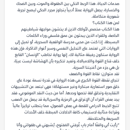
صدمات الحياة. هذا الربط الذكي بين الطفولة والموت، وبين الضحك
والخسارة، يجعل الرواية عملاً أدبياً يتجاوز مجرد الحكي ليصبح تجربة
شعورية متكاملة.
لمن هذا الكتاب؟
هذا الكتاب مخصص لأولئك الذين لا يخشون مواجهة شياطينهم
الخاصة، وللقراء الذين يبحثون عن عمق فلسفي وراء الكلمات
البسيطة. إذا كنت من محبي مدرسة الواقعية السحرية، أو تميل إلى
الروايات التي تعتمد على التحليل النفسي وسبر أغوار الذاكرة، فإن هذه
الرواية ستكون رفيقة مثالية لك. إنها رواية تخاطب "الإنسان" القابع
خلف قناع القوة واللامبالاة، وتعيد تذكيره بأن الهشاشة ليست عيبًا،
بل هي جزء من أغنيتنا السرية.
نقد متوازن: نقاط القوة والضعف
تتجلى نقطة القوة الكبرى في هذه الرواية في قدرة نسمة عودة على
خلق صور استعارية مبتكرة وغير مستهلكة؛ فهي تبتعد عن التشبيهات
التقليدية وتخلق لغة تخصها وحدها. أما من حيث النقد الموضوعي، فقد
يجد بعض القراء أن الإغراق في الرمزية والسريالية قد يجعل من الصعب
تتبع الخيط الدرامي للقصة في بعض الفصول، مما يتطلب تركيزاً عالياً
وقراءة متأنية لاستيعاب كافة الدلالات المبطنة خلف الأحداث
السريعة والمتلاحقة.
“رأيت أبي واقفًا أمام بابِ غُرفتي المَفتوح، يُشبهني في طفولتي وأنا