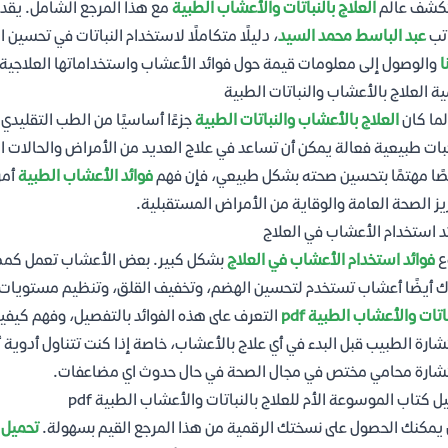
كشف عالم
العلاج بالنباتات والأعشاب الطبية
مع هذا المرجع الشامل. يقد
تب
عبد الباسط محمد السيد
، دليلًا متكاملًا لاستخدام النباتات في تحسين
ا
والوصول إلى معلومات قيمة حول فوائد الأعشاب واستخداماتها العلاجية.
ة العلاج بالأعشاب والنباتات الطبية
ما كان
العلاج بالأعشاب والنباتات الطبية
جزءًا أساسيًا من الطب التقليدي ع
ات طبيعية فعالة يمكن أن تساعد في علاج العديد من الأمراض والحالات الص
ا مهتمًا بتحسين صحته بشكل طبيعي، فإن فهم
فوائد الأعشاب الطبية
أمر
يز الصحة العامة والوقاية من الأمراض المستقبلية.
د استخدام الأعشاب في العلاج
ع
فوائد استخدام الأعشاب في العلاج
بشكل كبير. بعض الأعشاب تعمل كمضادا
 أيضًا أعشاب تستخدم لتحسين الهضم، وتخفيف القلق، وتنظيم مستويات ا
اتات والأعشاب الطبية pdf
التعرف على هذه الفوائد بالتفصيل، وفهم كيفي
ارة الطبيب قبل البدء في أي علاج بالأعشاب، خاصة إذا كنت تتناول أدوية أخ
ارة محامي مختص في مجال الصحة في حال حدوث اي مضاعفات.
ل كتاب الموسوعة الأم للعلاج بالنباتات والأعشاب الطبية pdf
 يمكنك الحصول على نسختك الرقمية من هذا المرجع القيم بسهولة.
تحميل ك