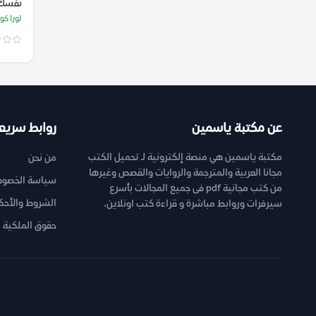
نفسك df
لورا كو
عن مكتبة ياسمين
روابط سريع
مكتبة ياسمين هي منصة إلكترونية لـ تحميل الكتب
من نحن
مجانا العربية والمترجمة والروايات والقصص وغيرها
سياسة الخصوص
من كتب مجانية pdf فى جميع المجالات بأسرع
الشروط والأحك
سيرفرات وروابط مباشرة و قراءة كتب اونلاين.
حقوق الملكية ا