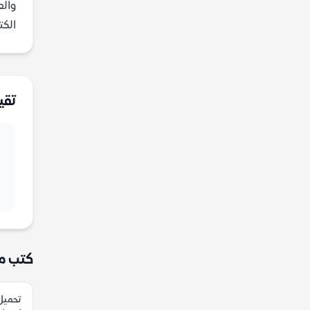
والع
الكتاب
تقي
كتب م
تحميل