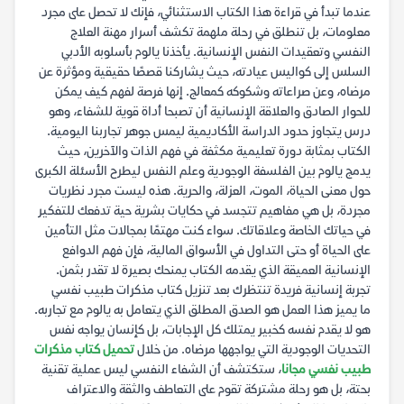
عندما تبدأ في قراءة هذا الكتاب الاستثنائي، فإنك لا تحصل على مجرد
معلومات، بل تنطلق في رحلة ملهمة تكشف أسرار مهنة العلاج
النفسي وتعقيدات النفس الإنسانية. يأخذنا يالوم بأسلوبه الأدبي
السلس إلى كواليس عيادته، حيث يشاركنا قصصًا حقيقية ومؤثرة عن
مرضاه، وعن صراعاته وشكوكه كمعالج. إنها فرصة لفهم كيف يمكن
للحوار الصادق والعلاقة الإنسانية أن تصبحا أداة قوية للشفاء، وهو
درس يتجاوز حدود الدراسة الأكاديمية ليمس جوهر تجاربنا اليومية.
الكتاب بمثابة دورة تعليمية مكثفة في فهم الذات والآخرين، حيث
يدمج يالوم بين الفلسفة الوجودية وعلم النفس ليطرح الأسئلة الكبرى
حول معنى الحياة، الموت، العزلة، والحرية. هذه ليست مجرد نظريات
مجردة، بل هي مفاهيم تتجسد في حكايات بشرية حية تدفعك للتفكير
في حياتك الخاصة وعلاقاتك. سواء كنت مهتمًا بمجالات مثل التأمين
على الحياة أو حتى التداول في الأسواق المالية، فإن فهم الدوافع
الإنسانية العميقة الذي يقدمه الكتاب يمنحك بصيرة لا تقدر بثمن.
تجربة إنسانية فريدة تنتظرك بعد تنزيل كتاب مذكرات طبيب نفسي
ما يميز هذا العمل هو الصدق المطلق الذي يتعامل به يالوم مع تجاربه.
هو لا يقدم نفسه كخبير يمتلك كل الإجابات، بل كإنسان يواجه نفس
التحديات الوجودية التي يواجهها مرضاه. من خلال
تحميل كتاب مذكرات
طبيب نفسي مجانا
، ستكتشف أن الشفاء النفسي ليس عملية تقنية
بحتة، بل هو رحلة مشتركة تقوم على التعاطف والثقة والاعتراف