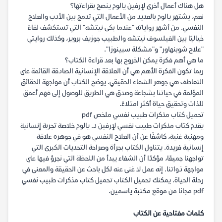
هل هناك أعمال أخرى لإرفين يالوم ينصح بقراءتها؟
نعم، يشتهر يالوم بالعديد من الأعمال التي تدمج بين الأدب والعلاج
النفسي. من أشهر رواياته "عندما بكى نيتشه" التي تستكشف لقاءً
خياليًا بين الفيلسوف نيتشه والطبيب جوزيف بروير، وكذلك روايتي
"علاج شوبنهاور" و"مشكلة سبينوزا".
ما هي أهم فكرة يمكن الخروج بها بعد قراءة الكتاب؟
ربما تكون الفكرة الأهم هي أن العلاقة الإنسانية الصادقة القائمة على
التعاطف هي جوهر الشفاء الحقيقي. يوضح الكتاب أن مواجهة الحقائق
المؤلمة في حياتنا بشجاعة وصدق هي الطريق للوصول إلى فهم أعمق
للذات وتحقيق حياة أكثر امتلاءً.
تحميل كتاب مذكرات طبيب نفسي ملخص pdf
يقدم كتاب مذكرات طبيب نفسي لإرفين د. يالوم خلاصة تجربة إنسانية
ومهنية غنية، كاشفًا عن أن العلاج النفسي هو في جوهره علاقة
إنسانية فريدة. يتناول الكتاب بجرأة وصراحة التحديات الكبرى التي
تواجهنا جميعًا، مؤكدًا أن الشفاء يبدأ من اللحظة التي نجرؤ فيها على
مواجهة ذواتنا. إنه عمل لا غنى عنه لكل باحث عن الحقيقة والمعنى في
رحلة الحياة. يمكنك تحميل الكتاب تحميل كتاب مذكرات طبيب نفسي
pdf مجانا من موقع مكتبة ياسمين.
كلمات مفتاحية عن الكتاب