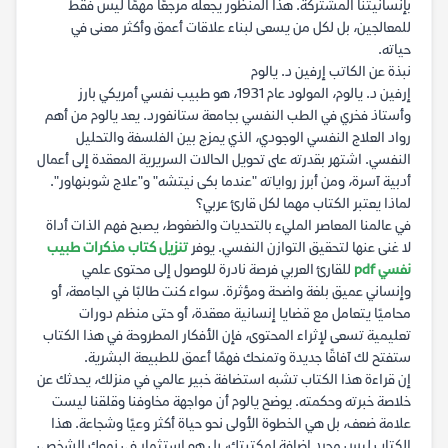
بإنسانيتنا المشتركة. هذا المنظور يجعله مرجعًا مهمًا ليس فقط
للمعالجين، بل لكل من يسعى لبناء علاقات أعمق وأكثر معنى في
حياته.
نبذة عن الكاتب إرفين د. يالوم
إرفين د. يالوم، المولود عام 1931، هو طبيب نفسي أمريكي بارز
وأستاذ فخري في الطب النفسي بجامعة ستانفورد. يعد يالوم من أهم
رواد العلاج النفسي الوجودي، الذي يمزج بين الفلسفة والتحليل
النفسي. اشتهر بقدرته على تحويل الحالات السريرية المعقدة إلى أعمال
أدبية آسرة، ومن أبرز رواياته "عندما بكى نيتشه" و"علاج شوبنهاور".
لماذا يعتبر الكتاب مهما لكل قارئ عربي؟
في عالمنا المعاصر المليء بالتحديات والضغوط، يصبح فهم الذات أداة
لا غنى عنها لتحقيق التوازن النفسي. يوفر
تنزيل كتاب مذكرات طبيب
نفسي pdf
للقارئ العربي فرصة نادرة للوصول إلى محتوى علمي
وإنساني عميق بلغة واضحة ومؤثرة. سواء كنت طالبًا في الجامعة، أو
محاميًا يتعامل مع قضايا إنسانية معقدة، أو حتى منظم دورات
تعليمية تسعى لإثراء المحتوى، فإن الأفكار المطروحة في هذا الكتاب
ستفتح لك آفاقًا جديدة وتمنحك فهمًا أعمق للطبيعة البشرية.
إن قراءة هذا الكتاب تشبه استضافة خبير عالمي في منزلك، يحدثك عن
خلاصة خبرته وحكمته. يوضح يالوم أن مواجهة مخاوفنا وقلقنا ليست
علامة ضعف، بل هي الخطوة الأولى نحو حياة أكثر وعيًا وشجاعة. هذا
الكتاب ليس مجرد إضافة لمكتبتك، بل هو استثمار في نموك الشخصي