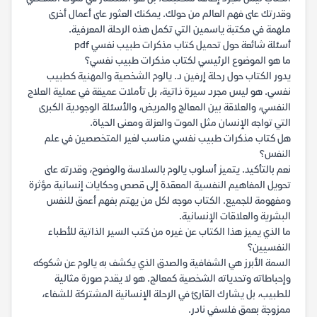
وقدرتك على فهم العالم من حولك. يمكنك العثور على أعمال أخرى
ملهمة في مكتبة ياسمين التي تكمل هذه الرحلة المعرفية.
أسئلة شائعة حول تحميل كتاب مذكرات طبيب نفسي pdf
ما هو الموضوع الرئيسي لكتاب مذكرات طبيب نفسي؟
يدور الكتاب حول رحلة إرفين د. يالوم الشخصية والمهنية كطبيب
نفسي. هو ليس مجرد سيرة ذاتية، بل تأملات عميقة في عملية العلاج
النفسي، والعلاقة بين المعالج والمريض، والأسئلة الوجودية الكبرى
التي تواجه الإنسان مثل الموت والعزلة ومعنى الحياة.
هل كتاب مذكرات طبيب نفسي مناسب لغير المتخصصين في علم
النفس؟
نعم بالتأكيد. يتميز أسلوب يالوم بالسلاسة والوضوح، وقدرته على
تحويل المفاهيم النفسية المعقدة إلى قصص وحكايات إنسانية مؤثرة
ومفهومة للجميع. الكتاب موجه لكل من يهتم بفهم أعمق للنفس
البشرية والعلاقات الإنسانية.
ما الذي يميز هذا الكتاب عن غيره من كتب السير الذاتية للأطباء
النفسيين؟
السمة الأبرز هي الشفافية والصدق الذي يكشف به يالوم عن شكوكه
وإحباطاته وتحدياته الشخصية كمعالج. هو لا يقدم صورة مثالية
للطبيب، بل يشارك القارئ في الرحلة الإنسانية المشتركة للشفاء،
ممزوجة بعمق فلسفي نادر.