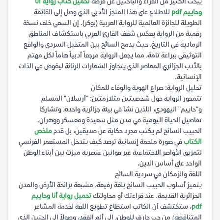
يبحث الكثير من القراء والباحثين عن فرصة
تحميل كتاب رواية أنا
وحاييم pdf
للاطلاع على هذا المنجز الأدبي الذي وصل إلى القائمة
الطويلة للجائزة العالمية للرواية العربية (بوكر). إن السعي خلف نسخة
رقمية من الرواية يعكس شغف القارئ العربي باستكشاف المناطق
الرمادية في التاريخ، حيث يدمج السائح بين المتخيل السردي والواقع
التوثيقي ببراعة تامة، مما يجعل الرواية مرجعاً أدبياً هاماً لكل مهتم
بالأدب الجزائري المعاصر الذي يتجاوز الشعارات الرنانة ليغوص في الذات
الإنسانية.
تحليل الرواية: صراع الهوية والوفاء للمكان
تتمحور الرواية حول شخصيتين متلازمتين: "أرسلان" المسلم
و"حاييم" اليهودي، اللذين نشآ في بيئة جزائرية واحدة، وتشاركا
تفاصيل الحياة اليومية في مدن مثل سعيدة ومعسكر ووهران.
الحبيب السائح لم يكتب مجرد حكاية عن صديقين، بل قدم
ملخص
الكتاب
في صورة ملحمة إنسانية ترصد كيف يتدخل المستعمر الفرنسي
لتمزيق الأواصر الاجتماعية عبر قوانين عنصرية ميزت بين أبناء الوطن
الواحد على أساس الدين.
اللغة والزمكان في سردية السائح
يتميز أسلوب الحبيب السائح بلغة رفيعة، مشبعة برائحة الأرض والمدن
الجزائرية القديمة. عند قراءتك أو محاولتك
تحميل رواية أنا وحاييم
pdf
، ستكتشف أن الكاتب استطاع تطويع اللغة لخدمة المشاعر
المتناقضة؛ من حب جارف للوطن، إلى ألم الفقد، وصولاً إلى الحنين الذي