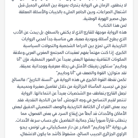
لا ينطفئ. الزمان في الرواية يتحرك بمرونة بين الماضي الجميل قبل
اشتعال الصراعات، وبين الحاضر المليء بالخيبات والأسئلة المعلقة
حول مصير الهوية الوطنية.
لمن هذا الكتاب؟
هذه الرواية موجهة للقارئ الذي لا يكتفي بالسطح، بل يبحث عن الأدب
الذي يطرح أسئلة وجودية صعبة. هي مناسبة جداً لمحبي الروايات
التاريخية التي تمزج بين الدراما الشخصية والتحولات السياسية
الكبرى. إذا كنت مهتماً بفهم تعقيدات المجتمع المغربي العربي وعلاقة
المكونات الثقافية ببعضها البعض بعيداً عن الصور النمطية، فإن "أنا
وحاييم" ستكون رفيقك الأمثل في رحلة معرفية ووجدانية عميقة.
نقد متوازن: القوة والضعف في "أنا وحاييم"
تكمن نقطة القوة الكبرى في هذه الرواية في "أنسنة التاريخ"؛ فالسائح
نجح في تجسيد المأساة الجزائرية من خلال تفاصيل صغيرة وحميمية
تجعل القارئ يتعاطف مع الشخصيات بعيداً عن انتماءاتها. الرواية
تنتصر لقيم التسامح في وجه التوحش. أما من الناحية النقدية، فقد
يجد بعض القراء أن الكثافة التاريخية والوصف التفصيلي الدقيق لبعض
الأماكن والأحداث قد أبطأ من إيقاع السرد في بعض الفصول، مما
يتطلب قارئاً صبوراً يقدّر جمالية التفاصيل على حساب سرعة الأحداث.
فى رواية “أنا وحاييم” الصادر عن دار مسكيليانى، فى تونس، يبدو
الراوي الجزائري الحبيب السائح، مشغولاً كأشد ما يكون الانشغال،