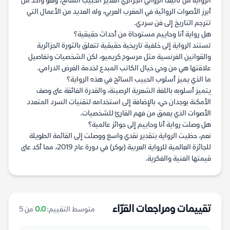
الرواية من تأليف الروائي الجزائري القدير الحبيب السائح، وهو واحد من
أبرز الأصوات الروائية في المغرب العربي، وله العديد من الأعمال التي
تترجم التاريخ إلى فن سردي.
هل رواية أنا وحاييم مستوحاة من أحداث حقيقية؟
تستند الرواية إلى خلفية تاريخية حقيقية تتعلق بالثورة الجزائرية
والقوانين الفرنسية مثل مرسوم كريميو، لكن الشخصيات وتفاصيل
علاقتها هي من وحي خيال الكاتب المبدع لخدمة الغرض الدرامي.
ما الذي يميز أسلوب الحبيب السائح في هذه الرواية؟
يتميز أسلوبه باللغة الشعرية الرصينة، والقدرة الفائقة على وصف
الأمكنة بوجدان حي، بالإضافة إلى استخدامه لتقنيات السرد المتعدد
الأصوات الذي يعمق من فهم القارئ للشخصيات.
هل وصلت رواية أنا وحاييم إلى جوائز عالمية؟
نعم، حظيت الرواية بتقدير نقدي واسع ووصلت إلى القائمة الطويلة
للجائزة العالمية للرواية العربية (بوكر) في دورة عام 2019، مما أكد على
قيمتها الفنية والفكرية.
تقييمات ومراجعات القرّاء
متوسط التقييم:
0.0
من 5