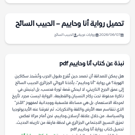
تحميل رواية أنا وحاييم – الحبيب السائح
2026/06/07
روايات عربية
الحبيب السائح
نبذة عن كتاب أنا وحاييم pdf
هل يمكن للصداقة أن تصمد حين تُقرع طبول الحرب وتُشحذ سكاكين
الهوية؟ في رواية "أنا وحاييم"، يأخذنا الروائي الجزائري الحبيب السائح
إلى عمق الجرح التاريخي، لا ليحكي قصة ثورة فحسب، بل لينبش في
ذاكرة مدفونة تحت ركام النسيان والقطيعة. الرواية ليست مجرد تأريخ
لمرحلة الاستعمار، بل هي مساءلة فلسفية ووجدانية لمفهوم "الآخر"
الذي نتقاسم معه الأرض واللغة والذكريات، ثم تفرقنا عنه الأيديولوجيا
والسياسة. من خلال علاقة أرسلان وحاييم، نحن أمام مرآة تعكس
تمزق النسيج الاجتماعي الجزائري في لحظة فارقة من تاريخه الحديث.
تحميل كتاب رواية أنا وحاييم pdf