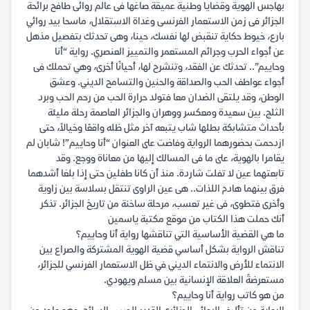
بهاجس الهوية وقضايا وطنية عميقة صاغها فى عالم روائى طافح برائحة
الجزائر فى زمن الاستعمار الفرنسى وغداة الاستقلال، ماسحا بيد روائي
بارع، خيوط حكاية تنقبض لها نفسك، حينا، وهى تحدثك بتفصيل مذهل
عن أجواء الحرب وجرائم المستعمر والتمييز العنصري. رواية “أنا
وحاييم”.. تحدثك عن الفقد، وتنشرح لها، أحيانًا أخرى، وهي تحملك فى
أجواء عواطف الحب والصداقة والحنين والتسامح الديني. وعشق
الوطن، وقد يلتقى الضدان معا فتولد حرارة الحب من رحم الحب وبرد
الثلج. بين سعيدة ومعكسر ووهران والجزائر العاصمة رحلة مليئة
بأحداث متشابكة بطلها شاب يتبعه آخر مثل ظله واقعًا وخيالاً، حتى
ازدحمت بحضورهما الرواية وفاضت على العنوان “أنا وحاييم”! شابان لم
يقامرا بالهوية، على ما فى المسالك إليها من معاناة ووجع. وقد
تابعتهما عين لا تفلت شاردة. منذ أن كانا طفلين حتى إذا بلغا أشدهما
فرق بينهما هادم اللذات.. هى عين الراوى تنتقل بسلاسة بين زاوية
وأخرى فتطوى، فى غير تعسب، مرحلة ساخنة من تاريخ الجزائر. تذكر
أنك حملت هذا الكتاب من موقع مكتبة ياسمين
ما هي القضية الأساسية التي تناقشها رواية أنا وحاييم؟
تناقش الرواية بشكل أساسي قضية الهوية المشتركة والصراع بين
الانتماء للأرض والانتماء الديني في ظل الاستعمار الفرنسي للجزائر،
مستعرضةً العلاقة الإنسانية بين مسلم ويهودي.
من هو كاتب رواية أنا وحاييم؟