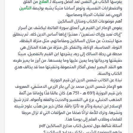
يغرسها الكتاب في النفس تعد أفضل وسيلة لـ
العلاج
من القلق
والاضطرابات النفسية، وتوفر أساسًا متينًا يشبه بوليصة
التأمين
الروحي ضد تقلبات الحياة ومصاعبها.
أهم موضوعات الكتاب ومنازل السالكين
يغوص الإمام ابن القيم في أعماق سورة الفاتحة ليكشف عن أسرار
"إياك نعبد وإياك نستعين"، معتبرًا إياها أساس الدين كله. ثم ينطلق
منها ليتحدث عن منازل السالكين ومقاماتهم، مثل منزلة اليقظة،
التوبة، المحاسبة، الإنابة، والتفكر. كل منزلة من هذه المنازل هي
محطة في رحلة السالك إلى ربه، يشرحها ابن القيم بالتفصيل، مبينًا
حقيقتها ودرجاتها وما يعين عليها وما يفسدها. من أبرز ما يميز طرحه
هو النقد البصير لبعض أفكار المتصوفة وتنقيتها مما قد يخالف هدي
الكتاب والسنة.
نبذة عن الكاتب شمس الدين ابن قيم الجوزية
هو الإمام شمس الدين محمد بن أبي بكر الزرعي الدمشقي، المعروف
بابن قيم الجوزية (691 هـ - 751 هـ). كان عالمًا فذًا وإمامًا من أئمة
المذهب الحنبلي، برع في التفسير والحديث والفقه وأصوله. لازم شيخ
الإسلام ابن تيمية وتأثر به تأثرًا بالغًا، فكان خير من هذّب علوم شيخه
ونشرها، وترك للأمة تراثًا ضخمًا من المؤلفات التي لا تزال مرجعًا
للعلماء وطلاب العلم إلى يومنا هذا.
أسئلة شائعة حول تحميل كتاب مدارج السالكين pdf
ما هو الموضوع الرئيسي لكتاب مدارج السالكين؟