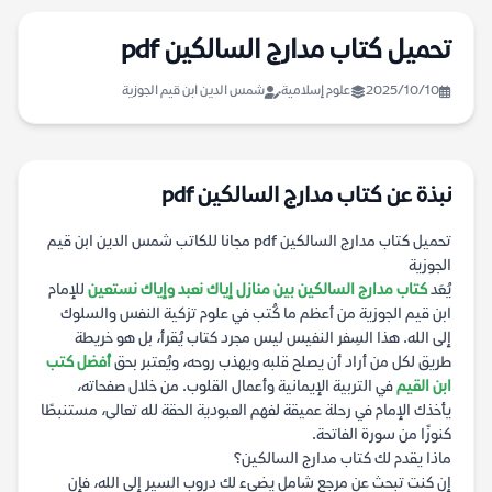
تحميل كتاب مدارج السالكين pdf
2025/10/10
علوم إسلامية
شمس الدين ابن قيم الجوزية
نبذة عن كتاب مدارج السالكين pdf
تحميل كتاب مدارج السالكين pdf مجانا للكاتب شمس الدين ابن قيم
الجوزية
يُعَد
كتاب مدارج السالكين بين منازل إياك نعبد وإياك نستعين
للإمام
ابن قيم الجوزية من أعظم ما كُتب في علوم تزكية النفس والسلوك
إلى الله. هذا السِفر النفيس ليس مجرد كتاب يُقرأ، بل هو خريطة
طريق لكل من أراد أن يصلح قلبه ويهذب روحه، ويُعتبر بحق
أفضل كتب
ابن القيم
في التربية الإيمانية وأعمال القلوب. من خلال صفحاته،
يأخذك الإمام في رحلة عميقة لفهم العبودية الحقة لله تعالى، مستنبطًا
كنوزًا من سورة الفاتحة.
ماذا يقدم لك كتاب مدارج السالكين؟
إن كنت تبحث عن مرجع شامل يضيء لك دروب السير إلى الله، فإن