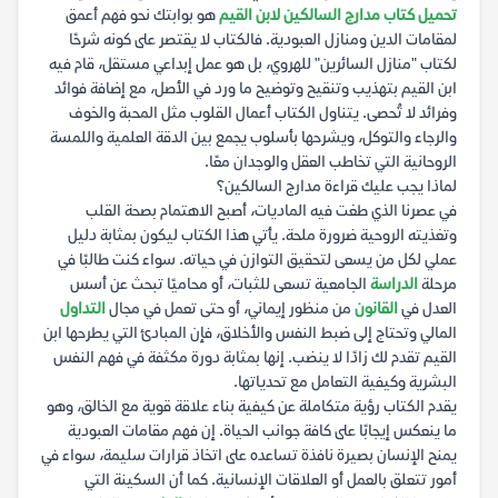
تحميل كتاب مدارج السالكين لابن القيم
هو بوابتك نحو فهم أعمق
لمقامات الدين ومنازل العبودية. فالكتاب لا يقتصر على كونه شرحًا
لكتاب "منازل السائرين" للهروي، بل هو عمل إبداعي مستقل، قام فيه
ابن القيم بتهذيب وتنقيح وتوضيح ما ورد في الأصل، مع إضافة فوائد
وفرائد لا تُحصى. يتناول الكتاب أعمال القلوب مثل المحبة والخوف
والرجاء والتوكل، ويشرحها بأسلوب يجمع بين الدقة العلمية واللمسة
الروحانية التي تخاطب العقل والوجدان معًا.
لماذا يجب عليك قراءة مدارج السالكين؟
في عصرنا الذي طغت فيه الماديات، أصبح الاهتمام بصحة القلب
وتغذيته الروحية ضرورة ملحة. يأتي هذا الكتاب ليكون بمثابة دليل
عملي لكل من يسعى لتحقيق التوازن في حياته. سواء كنت طالبًا في
مرحلة
الدراسة
الجامعية تسعى للثبات، أو محاميًا تبحث عن أسس
العدل في
القانون
من منظور إيماني، أو حتى تعمل في مجال
التداول
المالي وتحتاج إلى ضبط النفس والأخلاق، فإن المبادئ التي يطرحها ابن
القيم تقدم لك زادًا لا ينضب. إنها بمثابة دورة مكثفة في فهم النفس
البشرية وكيفية التعامل مع تحدياتها.
يقدم الكتاب رؤية متكاملة عن كيفية بناء علاقة قوية مع الخالق، وهو
ما ينعكس إيجابًا على كافة جوانب الحياة. إن فهم مقامات العبودية
يمنح الإنسان بصيرة نافذة تساعده على اتخاذ قرارات سليمة، سواء في
أمور تتعلق بالعمل أو العلاقات الإنسانية. كما أن السكينة التي