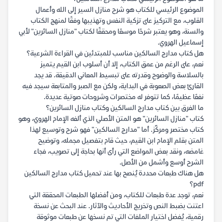
الموضوع الرئيسي للكتاب هو شرح منازل السير إلى الله وأعمال
القلوب، مع التركيز على تزكية النفس وتهذيبها وفقًا لمنهج الكتاب
والسنة، وهو يعتبر شرحًا موسعًا ومحققًا لكتاب "منازل السائرين" لأبي
إسماعيل الهروي.
هل كتاب مدارج السالكين مناسب للمبتدئين في القراءة الشرعية؟
نعم، على الرغم من عمق الكتاب، إلا أن أسلوب ابن القيم يتميز
بالسلاسة والوضوح وقدرته على تبسيط المعاني الدقيقة. قد يجد
القارئ بعض الصعوبة في البداية، ولكن مع الصبر والمتابعة سيجد فيه
نفعًا عظيمًا، كما تتوفر له مختصرات وشروحات صوتية عديدة.
ما الفرق بين كتاب مدارج السالكين وكتاب منازل السائرين؟
كتاب "منازل السائرين" هو المتن الأصلي الذي ألفه الإمام الهروي، وهو
كتاب مختصر ومركّز. أما "مدارج السالكين" فهو شرح وتوسيع لهذا
المتن بقلم الإمام ابن القيم، حيث قام بتفصيل مجمله، وتوضيح
غامضه، ونقد بعض المواضع التي رأى أنها بحاجة إلى تصويب، فجاء
الشرح أوسع وأشمل من الأصل.
هل هناك طبعات محددة يُنصح بها عند تحميل كتاب مدارج السالكين
pdf؟
نعم، توجد عدة طبعات للكتاب، ومن أفضلها الطبعات المحققة التي
اعتنت بضبط النص وتخريج الأحاديث والآثار. عند البحث عن نسخة
رقمية، يُفضل اختيار الملفات التي تم نسخها عن طبعات موثوقة