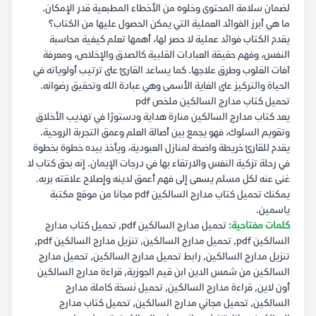
لضمان سلامة المحتوى وخلوه من الأخطاء المطبعية قدر الإمكان.
ما هي أبرز الفوائد العملية التي يمكن الحصول عليها من الكتاب؟
يقدم الكتاب فوائد عملية لا حصر لها، أهمها تعلم كيفية محاسبة
النفس، وفهم حقيقة العبادات القلبية كالصدق والإخلاص، ومعرفة
آفات القلوب وطرق علاجها. كما يساعد القارئ على ترتيب أولوياته في
الحياة والتركيز على الغاية الأسمى وهي عبادة الله وتحقيق رضوانه.
تحميل كتاب مدارج السالكين ملخص pdf
يعد كتاب مدارج السالكين منارة هداية ودستورًا في تهذيب الأخلاق
وتقويم السلوك، فهو يجمع بين أصالة العلم وعمق التجربة الروحية.
يقدم للقارئ خريطة واضحة لمنازل العبودية، ويأخذ بيده خطوة بخطوة
في رحلة تزكية النفس والارتقاء بها في درجات الإيمان. إنه بحق كتاب لا
غنى عنه لكل مسلم يسعى إلى فهم أعمق لدينه وإصلاح علاقته بربه.
يمكنك تحميل كتاب مدارج السالكين pdf مجانا من موقع مكتبة
ياسمين.
كلمات مفتاحية:
تحميل مدارج السالكين pdf, تحميل كتاب مدارج
السالكين pdf, تحميل مدارج السالكين, تنزيل مدارج السالكين pdf,
تنزيل مدارج السالكين, رابط تحميل مدارج السالكين, تحميل مدارج
السالكين من شمس الدين ابن قيم الجوزية, قراءة مدارج السالكين
أون لاين, قراءة مدارج السالكين, تحميل نسخة كاملة مدارج
السالكين, تحميل مجاني مدارج السالكين, تحميل كتاب مدارج