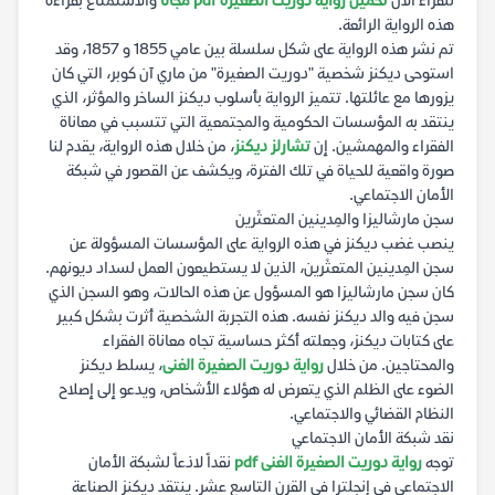
للقراء الآن
تحميل رواية دوريت الصغيرة pdf مجانا
والاستمتاع بقراءة
هذه الرواية الرائعة.
تم نشر هذه الرواية على شكل سلسلة بين عامي 1855 و 1857، وقد
استوحى ديكنز شخصية "دوريت الصغيرة" من ماري آن كوبر، التي كان
يزورها مع عائلتها. تتميز الرواية بأسلوب ديكنز الساخر والمؤثر، الذي
ينتقد به المؤسسات الحكومية والمجتمعية التي تتسبب في معاناة
الفقراء والمهمشين. إن
تشارلز ديكنز
، من خلال هذه الرواية، يقدم لنا
صورة واقعية للحياة في تلك الفترة، ويكشف عن القصور في شبكة
الأمان الاجتماعي.
سجن مارشاليزا والمِدينين المتعثَرين
ينصب غضب ديكنز في هذه الرواية على المؤسسات المسؤولة عن
سجن المِدينين المتعثَرين، الذين لا يستطيعون العمل لسداد ديونهم.
كان سجن مارشاليزا هو المسؤول عن هذه الحالات، وهو السجن الذي
سجن فيه والد ديكنز نفسه. هذه التجربة الشخصية أثرت بشكل كبير
على كتابات ديكنز، وجعلته أكثر حساسية تجاه معاناة الفقراء
والمحتاجين. من خلال
رواية دوريت الصغيرة الغنى
، يسلط ديكنز
الضوء على الظلم الذي يتعرض له هؤلاء الأشخاص، ويدعو إلى إصلاح
النظام القضائي والاجتماعي.
نقد شبكة الأمان الاجتماعي
توجه
رواية دوريت الصغيرة الغنى pdf
نقداً لاذعاً لشبكة الأمان
الاجتماعي في إنجلترا في القرن التاسع عشر. ينتقد ديكنز الصناعة