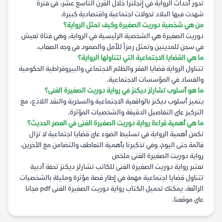
تدور أحداث الرواية في إنجلترا خلال القرن التاسع عشر، في فترة
شهدت فيها البلاد تحولات اجتماعية واقتصادية كبيرة.
من هي شخصية دوريت الصغيرة وكيف تمثل الرواية؟
دوريت الصغيرة هي الشخصية الرئيسية في الرواية، وهي فتاة تعيش
في سجن للمدينين وتمثل رمزاً للأمل والصمود في وجه الصعاب.
ما هي القضايا الاجتماعية التي تتناولها الرواية؟
تتناول الرواية قضايا الفقر والظلم الاجتماعي والبيروقراطية الحكومية
والفساد في المؤسسات الاجتماعية.
ما هو أسلوب تشارلز ديكنز في رواية دوريت الصغيرة الغنى؟
يتميز أسلوب ديكنز بالواقعية الاجتماعية والسخرية والنقد اللاذع، مع
التركيز على التفاصيل الدقيقة والشخصيات المؤثرة.
ما هي أهمية قراءة رواية دوريت الصغيرة الغنى في العصر الحديث؟
تكمن أهمية الرواية في تسليط الضوء على قضايا اجتماعية لا تزال
قائمة حتى اليوم، وفي تذكيرنا بأهمية التعاطف والتضامن مع الآخرين.
رواية دوريت الصغيرة الغنى ملخص
تعتبر رواية دوريت الصغيرة الغنى للكاتب تشارلز ديكنز تحفة أدبية
تتناول قضايا اجتماعية مهمة في إطار قصة مؤثرة ومليئة بالشخصيات
الرائعة. يمكنك تحميل الكتاب رواية دوريت الصغيرة الغنى pdf مجانا
على موقعنا.