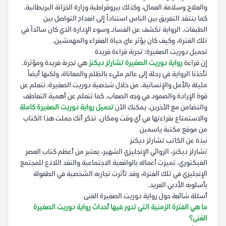
والعلاج وسلامة العمال، وكذلك بيروقراطية وزارة الخزانة البريطانية.
كما ينتقد التفريق بين الناس استناداً إلى انعدام التواصل بين
الطبقات. الرواية تكشف عن الفساد وسوء الإدارة الذي كان سائداً في
تلك الفترة، وكيف كان يؤثر على حياة الفقراء والمهمشين.
تحميل دوريت الصغيرة: تجربة قراءة فريدة
إن قراءة
رواية دوريت الصغيرة تشارلز ديكنز
هي تجربة فريدة ومؤثرة.
تأخذنا الرواية في رحلة إلى عالم مليء بالظلم والمعاناة، ولكنها أيضاً
مليئة بالأمل والإنسانية. من خلال شخصية دوريت الصغيرة، نتعلم عن
قوة الإرادة والصمود في وجه الصعاب. كما نتعلم عن أهمية التعاطف
والتضامن مع الآخرين. يمكنك الآن
تحميل رواية دوريت الصغيرة كاملة
والاستمتاع بقراءتها في أي وقت ومكان. تذكر أنك حملت هذا الكتاب
من موقع مكتبة ياسمين
نبذة عن الكاتب تشارلز ديكنز
تشارلز ديكنز، الروائي الإنجليزي الشهير، يعتبر من أعظم كتاب العصر
الفيكتوري. تميزت أعماله بالواقعية الاجتماعية والنقد اللاذع للمجتمع
الإنجليزي في تلك الفترة، وقد تأثرت تجاربه الشخصية في الطفولة
بأسلوبه الأدبي الفريد.
أسئلة شائعة حول رواية دوريت الصغيرة الغنى
ما هي الفترة الزمنية التي تدور فيها أحداث رواية دوريت الصغيرة
الغنى؟