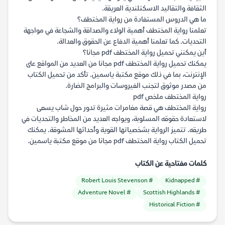
الثقافة والتقاليد الاسكتلندية العريقة.
ما هي الدروس المستفادة من رواية المختطف؟
تعلمنا رواية المختطف أهمية الولاء والصداقة والشجاعة في مواجهة
التحديات. كما تعلمنا أهمية الدفاع عن الحقوق والعدالة.
أين يمكنني تحميل رواية المختطف pdf مجانا؟
يمكنك تحميل رواية المختطف pdf مجانا من العديد من المواقع على
الإنترنت، بما في ذلك موقع مكتبة ياسمين. تأكد من تحميل الكتاب
من مصدر موثوق لتجنب الفيروسات والبرامج الضارة.
رواية المختطف ملخص pdf
رواية المختطف هي قصة مغامرات مثيرة تدور حول شاب يسعى
لاستعادة حقوقه المسلوبة، ويواجه العديد من المخاطر والتحديات في
طريقه. تتميز الرواية بشخصياتها القوية وأحداثها المشوقة. يمكنك
تحميل الكتاب رواية المختطف pdf مجانا من موقع مكتبة ياسمين.
كلمات مفتاحية عن الكتاب
# Robert Louis Stevenson
# Kidnapped
# Adventure Novel
# Scottish Highlands
# Historical Fiction