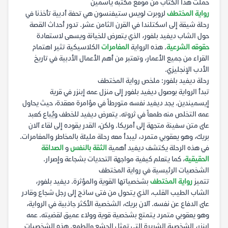
حملت هذا الكتاب من موقع مكتبة ياسمين
رواية المختطف
لروبرت لويس ستيفنسون هي تحفة أدبية تأخذنا في
رحلة شيقة إلى اسكتلندا في القرن الثامن عشر. تدور أحداث القصة
حول الشاب ديفيد بلفور، الذي يتعرض للخيانة ويسعى لاستعادة
حقوقه الشرعية
. هذه الرواية
المغامرات
الكلاسيكية تثير اهتمام
القراء من جميع الأعمار، وتعتبر من أهم الأعمال الأدبية في تاريخ
الأدب الإنجليزي.
رحلة ديفيد بلفور: ملخص رواية المختطف
تبدأ الرواية بوصول ديفيد بلفور إلى منزل عمه إبنزر في قرية
إيسميندين. يجد ديفيد نفسه متورطاً في مؤامرة معقدة، حيث يحاول
عمه التخلص منه طمعاً في ثروته. يتعرض ديفيد للخطف ويُباع كعبد
على متن سفينة متجهة إلى أمريكا. ولكن، القدر يقوده إلى لقاء آلان
بريك، وهو يعقوبي متمرد، ليبدأ معه رحلة مليئة بالمخاطر والمغامرات.
في هذه الرحلة يكتشف ديفيد أهمية
الثقة بالنفس
و
الصداقة
الحقيقية
، كما يتعلم كيفية مواجهة التحديات بشجاعة وإصرار.
الشخصيات الرئيسية في رواية المختطف
تتميز
رواية المختطف
بشخصياتها القوية والمؤثرة. ديفيد بلفور،
الشاب الطيب القلب، الذي يتحول من فتى ساذج إلى رجل شجاع وقادر
على الدفاع عن نفسه. آلان بريك، الشخصية الأكثر جاذبية في الرواية،
وهو يعقوبي متمرد يتمتع بشخصية قوية وولاء عميق لقضيته. عمه
إبنزر، الشخصية الشريرة التي تمثل الجشع والطمع. هذه الشخصيات