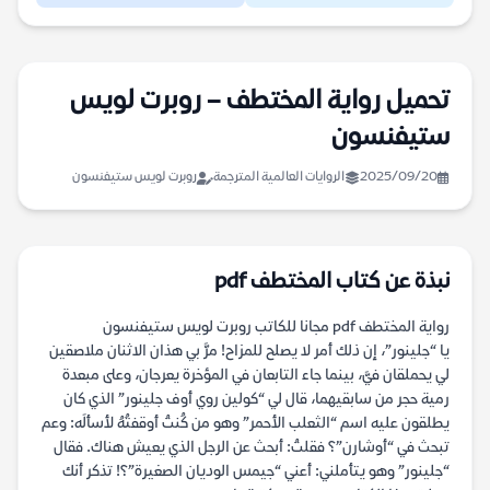
تحميل رواية المختطف – روبرت لويس
ستيفنسون
2025/09/20
الروايات العالمية المترجمة
روبرت لويس ستيفنسون
نبذة عن كتاب المختطف pdf
رواية المختطف pdf مجانا للكاتب روبرت لويس ستيفنسون
يا “جلينور”، إن ذلك أمر لا يصلح للمزاح! مرَّ بي هذان الاثنان ملاصقين
لي يحملقان فيَّ، بينما جاء التابعان في المؤخرة يعرجان، وعلى مبعدة
رمية حجر من سابقيهما، قال لي “كولين روي أوف جلينور” الذي كان
يطلقون عليه اسم “الثعلب الأحمر” وهو من كُنتُ أوقفتُهُ لأسألَه: وعم
تبحث في “أوشارن”؟ فقلتُ: أبحث عن الرجل الذي يعيش هناك. فقال
“جلينور” وهو يتأملني: أعني “جيمس الوديان الصغيرة”؟! تذكر أنك