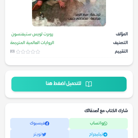
المؤلف
روبرت لويس ستيفنسون
التصنيف
الروايات العالمية المترجمة
التقييم
(0)
للتحميل اضغط هنا
شارك الكتاب مع أصدقائك
واتساب
فيسبوك
تيليجرام
تويتر