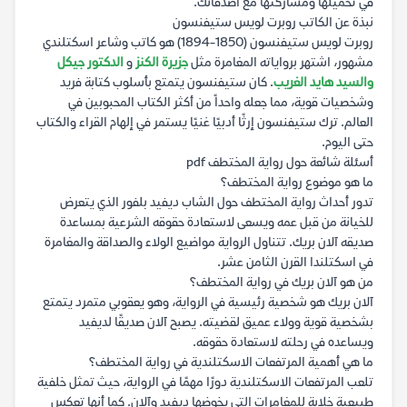
في تحميلها ومشاركتها مع أصدقائك.
نبذة عن الكاتب روبرت لويس ستيفنسون
روبرت لويس ستيفنسون (1850-1894) هو كاتب وشاعر اسكتلندي
مشهور، اشتهر برواياته المغامرة مثل
جزيرة الكنز
و
الدكتور جيكل
والسيد هايد الغريب
. كان ستيفنسون يتمتع بأسلوب كتابة فريد
وشخصيات قوية، مما جعله واحداً من أكثر الكتاب المحبوبين في
العالم. ترك ستيفنسون إرثًا أدبيًا غنيًا يستمر في إلهام القراء والكتاب
حتى اليوم.
أسئلة شائعة حول رواية المختطف pdf
ما هو موضوع رواية المختطف؟
تدور أحداث رواية المختطف حول الشاب ديفيد بلفور الذي يتعرض
للخيانة من قبل عمه ويسعى لاستعادة حقوقه الشرعية بمساعدة
صديقه آلان بريك. تتناول الرواية مواضيع الولاء والصداقة والمغامرة
في اسكتلندا القرن الثامن عشر.
من هو آلان بريك في رواية المختطف؟
آلان بريك هو شخصية رئيسية في الرواية، وهو يعقوبي متمرد يتمتع
بشخصية قوية وولاء عميق لقضيته. يصبح آلان صديقًا لديفيد
ويساعده في رحلته لاستعادة حقوقه.
ما هي أهمية المرتفعات الاسكتلندية في رواية المختطف؟
تلعب المرتفعات الاسكتلندية دورًا مهمًا في الرواية، حيث تمثل خلفية
طبيعية خلابة للمغامرات التي يخوضها ديفيد وآلان. كما أنها تعكس