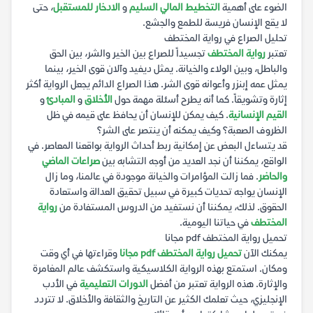
الضوء على أهمية
التخطيط المالي السليم
و
الادخار للمستقبل
، حتى
لا يقع الإنسان فريسة للطمع والجشع.
تحليل الصراع في رواية المختطف
تعتبر
رواية المختطف
تجسيداً للصراع بين الخير والشر، بين الحق
والباطل، وبين الولاء والخيانة. يمثل ديفيد وآلان قوى الخير، بينما
يمثل عمه إبنزر وأعوانه قوى الشر. هذا الصراع الدائم يجعل الرواية أكثر
إثارة وتشويقاً. كما أنه يطرح أسئلة مهمة حول
الأخلاق
و
المبادئ
و
القيم الإنسانية
. كيف يمكن للإنسان أن يحافظ على قيمه في ظل
الظروف الصعبة؟ وكيف يمكنه أن ينتصر على الشر؟
قد يتساءل البعض عن إمكانية ربط أحداث الرواية بواقعنا المعاصر. في
الواقع، يمكننا أن نجد العديد من أوجه التشابه بين
صراعات الماضي
والحاضر
. فما زالت المؤامرات والخيانة موجودة في عالمنا، وما زال
الإنسان يواجه تحديات كبيرة في سبيل تحقيق العدالة واستعادة
الحقوق. لذلك، يمكننا أن نستفيد من الدروس المستفادة من
رواية
المختطف
في حياتنا اليومية.
تحميل رواية المختطف pdf مجانا
يمكنك الآن
تحميل رواية المختطف pdf مجانا
وقراءتها في أي وقت
ومكان. استمتع بهذه الرواية الكلاسيكية واستكشف عالم المغامرة
والإثارة. هذه الرواية تعتبر من أفضل
الدورات التعليمية
في الأدب
الإنجليزي، حيث تعلمك الكثير عن التاريخ والثقافة والأخلاق. لا تتردد