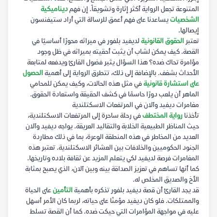
المتنوعة تجعل الرواية أكثر إثارة وتشويقاً. إن فهم
ديناميكية
الشخصيات
يساعدنا على فهم أعمق للرسالة التي أراد ستيفنسون
إيصالها.
تعتبر
الحقوق القانونية
لديفيد بلفور في ميراثه محورًا أساسيًا في
القصة. كيف يمكن لشاب أن يثبت أحقيته بميراثه في ظل وجود
مؤامرة تحاك ضده؟ هذا السؤال يثير فضول القارئ ويدفعه لمتابعة
الأحداث بشغف. بالإضافة إلى ذلك، تتطرق الرواية إلى أهمية
الحصول
على استشارة قانونية
في مثل هذه الحالات، وكيف يمكن للمحامي
الماهر أن يلعب دورًا حاسمًا في كشف الحقيقة واستعادة الحقوق.
مغامرات ديفيد وآلان في المرتفعات الاسكتلندية
تأخذنا
رواية المختطف
في رحلة ساحرة إلى المرتفعات الاسكتلندية،
حيث المناظر الطبيعية الخلابة والتقاليد العريقة. يواجه ديفيد وآلان
العديد من المخاطر في هذه المنطقة الوعرة، بما في ذلك مطاردة
الجنود الحكوميين والخلافات بين العشائر الاسكتلندية. تعتبر هذه
المغامرات فرصة لديفيد لكي يتعلم المزيد عن ثقافة بلاده وتاريخها.
كما أنها تساهم في تعزيز الصداقة بينه وبين آلان، الذي يصبح بمثابة
الأخ والصديق المخلص له.
قد يجد القارئ أن قصة ديفيد بلفور تذكره بأهمية
التأمين
على الحياة
والممتلكات. فلو كان ديفيد مؤمنًا على حياته، لربما كان الأمر أسهل
عليه في مواجهة المؤامرات التي حيكت ضده. كما أن القصة تسلط