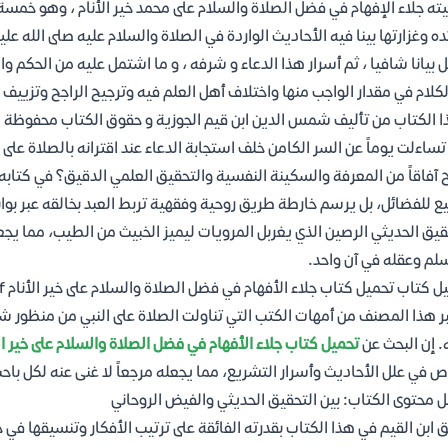
ه جلاء الإفهام في فضل الصلاة والسلام على محمد خير الأنام ، وهو خمسة
ده وغزارتها بينا فيه الأحاديث الواردة في الصلاة والسلام عليه صلى الله 
ل بيانا شافيا ، ثم أسرار هذا الدعاء و شرفه ، و ما اشتمل عليه من الحكم و
لكلام في مقدار الواجب منها واختلاف أهل العلم فيه وترجيح الراجح وتزييف
ا الكتاب من تأليف شمس الدين ابن قيم الجوزية و حقوق الكتاب محفوظة 
ساءلت يوماً عن السر الكامن خلف استجابة الدعاء عند اقترانه بالصلاة عل
 آفاقاً من المعرفة والسكينة النفسية والتحقيق العلمي الدقيق؟ في كتابه "ج
ع للفضائل، بل يرسم خارطة طريق روحية وفقهية تربط العبد بخالقه عبر بو
قيق الحديثي الرصين الذي يغربل المرويات ليميز الخبيث من الطيب، مما يجع
لم وعقله في آن واحد.
ل كتاب تحميل كتاب جلاء الأفهام في فضل الصلاة والسلام على خير الأنام pdf
ر هذا المصنف من أمهات الكتب التي تناولت الصلاة على النبي من منظور شم
ه. إن البحث عن
تحميل كتاب جلاء الأفهام في فضل الصلاة والسلام على خير الأنام
 في علل الأحاديث وأسرار التشريع، مما يجعله مرجعاً لا غنى عنه لكل باح
ل محتوى الكتاب: بين التحقيق الحديثي والفيض الروحاني
ق ابن القيم في هذا الكتاب بقدرته الفائقة على ترتيب الأفكار وتنسيقها ف