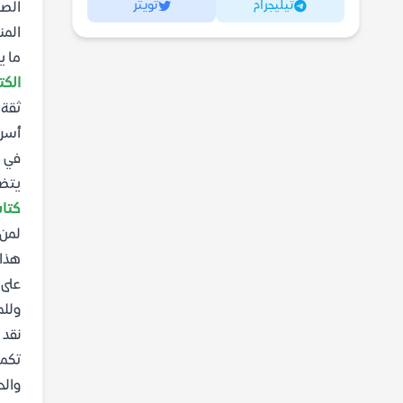
تيليجرام
تويتر
الصل
المن
ما ي
الكت
ثقة 
أسرا
في ا
يتضم
كتاب
لمن 
هذا 
على 
وللم
نقد 
تكمن
والح