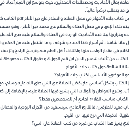
علقة بعلل الأحاديث ومصطلحات المحدثين، حيث يتوسع ابن القيم أحياناً في 
 قد يتطلب تركيزاً عالياً.
تحميل كتاب جلاء ال
ه جلاء الإفهام في فضل الصلاة والسلام على محمد خير الأنام ، وهو خمسة
ده وغزارتها بينا فيه الأحاديث الواردة في الصلاة والسلام عليه صلى الله 
ل بيانا شافيا ، ثم أسرار هذا الدعاء و شرفه ، و ما اشتمل عليه من الحكم و
لكلام في مقدار الواجب منها واختلاف أهل العلم فيه وترجيح الراجح وتزييف
الكتاب من تأليف شمس الدين ابن قيم الجوزية و حقوق الكتاب محفوظة لص
ئلة الشائعة حول كتاب جلاء الأفهام
و الموضوع الأساسي لكتاب جلاء الأفهام؟
 الكتاب بشكل أساسي على فضل الصلاة على النبي صلى الله عليه وسلم، مع
ن، وشرح المواطن والأوقات التي يشرع فيها الصلاة عليه، بالإضافة إلى كش
لكتاب مناسب للقارئ العادي أم للمتخصصين فقط؟
اب مفيد للطرفين؛ فالقارئ العادي سيستفيد من الأجزاء الروحية والفضائل 
قهية الدقيقة التي برع فيها ابن القيم.
لذي يميز هذا الكتاب عن غيره من كتب الصلاة على النبي؟