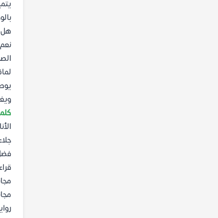
يتمي
بالو
هل ي
نعم،
الصح
لماذ
يوصى
ويغذ
كلما
جلاء
فضل 
قراء
مجان
مجان
رواي