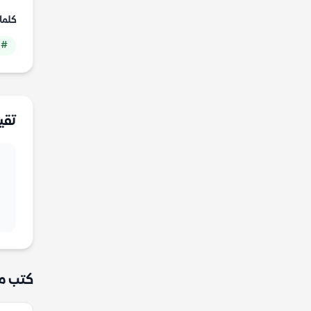
كلما
# 
تقي
كتب م