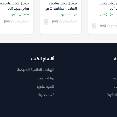
 كتاب كتاب
تحميل كتاب قناديل
تحميل كتاب علم نف
pd
الصلاة - مشاهدات في
قرآني جديد pdf
منازل الجمال pdf
دين ابن قيم
فريد الأنصاري
مصطفى محمود
(0.0)
(0.0)
(0.0)
ة
أقسام الكتب
الروايات العالمية المترجمة
ية
روايات عربية
ام
تنمية بشرية
لفكرية
كتب حصرية