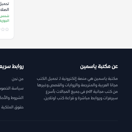
تحميل
الصلاة f
شمس ال
الجوزية
عن مكتبة ياسمين
روابط سريع
مكتبة ياسمين هي منصة إلكترونية لـ تحميل الكتب
من نحن
مجانا العربية والمترجمة والروايات والقصص وغيرها
سياسة الخصوص
من كتب مجانية pdf فى جميع المجالات بأسرع
الشروط والأحك
سيرفرات وروابط مباشرة و قراءة كتب اونلاين.
حقوق الملكية ا