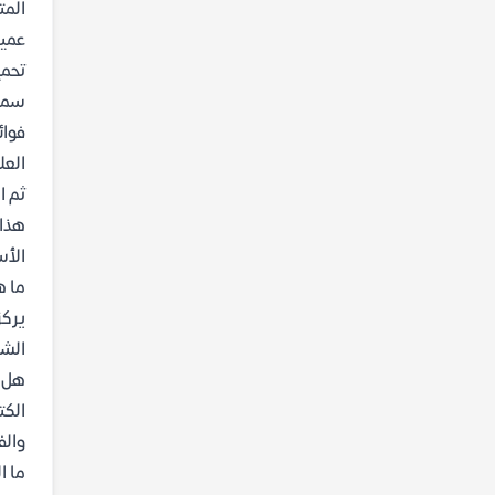
المت
عميق
سميت
فوائ
العل
ثم ا
هذا 
الأس
ما ه
يركز
الشأ
هل ا
الكت
والف
ما ا