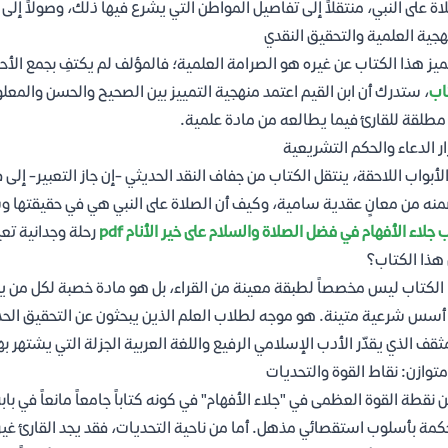
اة على النبي، منتقلاً إلى تفاصيل المواطن التي يشرع فيها ذلك، وصولاً إلى
هجية العلمية والتحقيق النقدي
ميز هذا الكتاب عن غيره هو الصرامة العلمية؛ فالمؤلف لم يكتفِ بجمع الأحا
اب
، ستدرك أن ابن القيم اعتمد منهجية التمييز بين الصحيح والحسن والمعل
مطلقة للقارئ فيما يطالعه من مادة علمية.
ر الدعاء والحكم التشريعية
لأبواب اللاحقة، ينتقل الكتاب من جفاف النقد الحديثي -إن جاز التعبير- إل
نه من معانٍ عقدية سامية، وكيف أن الصلاة على النبي هي في حقيقتها وس
 جلاء الأفهام في فضل الصلاة والسلام على خير الأنام pdf
رحلة وجدانية تعي
هذا الكتاب؟
الكتاب ليس مخصصاً لطبقة معينة من القراء، بل هو مادة خصبة لكل من يسع
أسس شرعية متينة. هو موجه لطلاب العلم الذين يبحثون عن التحقيق الحديث
ثقف الذي يقدّر الأدب الإسلامي الرفيع واللغة العربية الجزلة التي يشتهر بها
متوازن: نقاط القوة والتحديات
 نقطة القوة العظمى في "جلاء الأفهام" في كونه كتاباً جامعاً مانعاً في با
كمة بأسلوب استقصائي مذهل. أما من ناحية التحديات، فقد يجد القارئ 