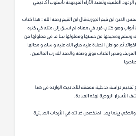
الردود العلمية وتفنيد الآراء المرجوحة بأسلوب أكاديمي
أفهام في فضل الصلاة والسلام على خير الأنام pdf الكاتب شمس الدين ابن قيم الجوزيةقال ابن القيم رحمه الله : هذا كتاب
 أبواب وهو كتاب فرد في معناه لم نسبق إلى مثله في كثره
عليه وسلم وصحيحها من حسنها ومعلولها بينا ما في معلولها من
الفوائد ثم مواطن الصلاة عليه صلى الله عليه و سلم و محالها
 المزيف ومخبر الكتاب فوق وصفه والحمد لله رب العالمين .
احبها
 تقديم دراسة حديثية معمقة للأحاديث الواردة في هذا
ف الأسرار الروحية لهذه العبادة.
والحكم، بينما يجد المتخصص ضالته في الأبحاث الحديثية