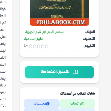
سميت
فوائ
العل
ثم ا
. هذ
المؤلف
شمس الدين ابن قيم الجوزية
هل ت
التصنيف
علوم إسلامية
يفتح
التقييم
(0)
تجمي
التح
المس
تحمي
للتحميل اضغط هنا
يعتب
بالل
يغوص
شارك الكتاب مع أصدقائك
تحلي
واتساب
فيسبوك
يتأل