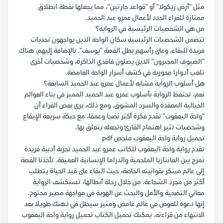
مثل "أرض زيكولا" أو "قواعد جارتين"، مما يجعلها نقطة انطلاق
ممتازة للقراء الجدد لأعمال عمرو عبد الحميد.
من هي الشخصيات الرئيسية في الرواية؟
تتضمن الشخصيات الرئيسية سكان الواحة الذين يواجهون تحديات
فريدة للبقاء، وعلى رأسهم بطل القصة "يوسف". بالإضافة إليهم، هناك
"الضيوف المجبرون" الذين يصلون فاقدي الذاكرة، وشخصيات أخرى
تلعب أدوارا محورية في كشف أسرار الواحة الغامضة.
هل أسلوب الرواية مشابه لأعمال عمرو عبد الحميد السابقة؟
نعم، تحتفظ الرواية بأسلوب عمرو عبد الحميد المميز في بناء العوالم
الخيالية المعقدة والسرد المشوق. ومع ذلك، يرى بعض القراء أن
"واحة اليعقوب" تقدم فكرة أكثر نضجا وعمقا، مع حبكة سريعة الإيقاع
وشخصيات تثير اهتمام القارئ وتجعله يتعلق بها.
تحميل رواية واحة اليعقوب ملخص pdf
تقدم رواية واحة اليعقوب للكاتب عمرو عبد الحميد تجربة أدبية فريدة
تمزج بين الفانتازيا الملحمية والدراما الإنسانية العميقة. تأخذنا القصة
إلى عالم مبتكر بقوانينه الخاصة، حيث البقاء على قيد الحياة يتطلب
أكثر من مجرد الشجاعة. من خلال رحلة أبطالها، تستكشف الرواية
معاني التضحية والأمل والبحث عن الهوية في مواجهة مصير محتوم.
إنها دعوة للغوص في عالم غامض ومثير سيظل في ذهنك طويلا بعد
الانتهاء من قراءته. يمكنك تحميل الكتاب تحميل رواية واحة اليعقوب