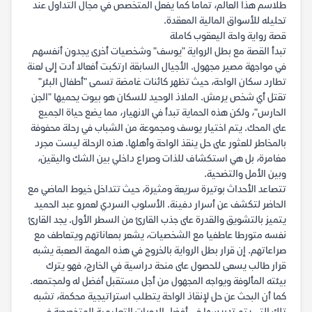
طلاسم هذا العالم، تماما كما يفعل المتخصص في مجال التداول عند
تحليله للأسواق المالية المعقدة.
قصة رواية واحة اليعقوب كاملة
تبدأ القصة مع بطل الرواية "يوسف" وشخصيات أخرى يجدون أنفسهم
في مواجهة مصير مجهول. الأجيال السابقة ارتكبت أفعالا أدت إلى لعنة
تطارد سكان الواحة، حيث تظهر كائنات غامضة تسمى "أطفال البئر"
تقتل أي شخص يرمش. الملاذ الوحيد للسكان هو بيوت يحميها "الجن
الحارس"، ولكن هذه الحماية تبدأ في الانهيار، مما يضع حياة الجميع
على المحك. يتم اختيار يوسف ومجموعة من الشباب في رحلة محفوفة
بالمخاطر للعثور على حل ينقذ الواحة وأهلها. هذه الرحلة ليست مجرد
مغامرة، بل هي استكشاف للذات وصراع داخلي بين الشك واليقين،
وبين الأمل والتضحية.
تتصاعد الأحداث بوتيرة سريعة ومثيرة، حيث تتداخل خيوط الماضي مع
الحاضر لتكشف عن أسرار دفينة. الأسلوب السردي لعمرو عبد الحميد
يتميز بالتشويق والقدرة على جذب القارئ من السطر الأول. يجد القارئ
نفسه متورطا عاطفيا مع الشخصيات، يشعر بمعاناتهم ويتعاطف مع
صراعاتهم. إن قرار بطل الرواية بالخروج في هذه المهمة الصعبة يشبه
قرار طالب يسعى للحصول على منحة دراسية في الخارج، فهو يترك
بيئته المألوفة ويواجه المجهول من أجل مستقبل أفضل له ولمجتمعه.
كما أن البحث عن حل لإنقاذ الواحة يتطلب استراتيجية محكمة، تشبه