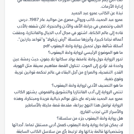
تلك التي يتم تدريسها في أفضل الدورات التعليمية المتخصصة في
إدارة الأزمات.
نبذة عن الكاتب عمرو عبد الحميد
عمرو عبد الحميد، كاتب وروائي مصري من مواليد عام 1987. درس
الطب وتخصص في جراحة الأنف والأذن والحنجرة، لكن شغفه بالأدب
قاده إلى عالم الكتابة. اشتهر في مجال أدب الخيال والفانتازيا، وحققت
أعماله نجاحا كبيرا، وأبرزها سلسلة "أرض زيكولا" و"قواعد جارتين".
أسئلة شائعة حول تحميل رواية واحة اليعقوب pdf
ما هو الموضوع الرئيسي لرواية واحة اليعقوب؟
تدور الرواية حول واحة غامضة يولد سكانها بلا جفون، حيث رمشة عين
واحدة قد تؤدي إلى الموت. تتناول القصة مفاهيم عميقة مثل الهوية،
القدر، التضحية، والصراع من أجل البقاء في عالم تحكمه قوانين غريبة
وقوى خفية.
ما هو التصنيف الأدبي لرواية واحة اليعقوب؟
تنتمي الرواية إلى أدب الفانتازيا والتشويق والغموض. يشتهر الكاتب
عمرو عبد الحميد بقدرته على خلق عوالم خيالية فريدة ومبتكرة، وهذه
الرواية تواصل هذا النهج ببراعة، مقدمة قصة مليئة بالأساطير
والأسرار التي تجذب القارئ.
هل رواية واحة اليعقوب جزء من سلسلة؟
لا، يمكن قراءة رواية واحة اليعقوب كعمل أدبي مستقل تماما. أحداثها
وشخصياتها قائمة بذاتها ولا ترتبط بأي من سلاسل الكاتب السابقة