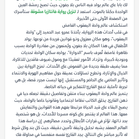
لك بابا على عالم يولد فيه الناس بلا جفون، حيث تصبح رمشة العين
الواحدة حكمًا بالموت. استعد لـ
تنزيل رواية فانتازيا مشوقة
ستأسرك
من الصفحة الأولى حتى الأخيرة.
استكشاف عالم واحة اليعقوب الغامض
في قلب أحداث هذه الرواية، يأخذنا عمرو عبد الحميد إلى "واحة
اليعقوب"، وهو مكان معزول وذو قوانين فريدة من نوعها. يولد
الأطفال في هذا المكان بلا جفون، ويُمنعون من مغادرة الواحة بسبب
ظاهرة غامضة تُعرف باسم "الدوارة". يواجه سكان الواحة تحديات
وجودية كبيرة، وتزداد الأمور تعقيدًا مع وصول ضيوف فاقدين للذاكرة،
مما يضيف طبقة جديدة من الغموض على الأحداث. تمزج الرواية بين
الخيال والإثارة، وتطرح تساؤلات عميقة حول مفاهيم الهوية والانتماء
وتأثير الماضي على الحاضر والمستقبل. إنها ليست مجرد قصة، بل هي
تجربة تأملية تدفع القارئ للتفكير في حياته الخاصة.
يتميز عالم واحة اليعقوب ببناء متقن وتفاصيل دقيقة تجعله حيا في
ذهن القارئ. يخلق الكاتب نظاما اجتماعيا وقانونيا خاصا بالواحة، حيث
يصبح البقاء على قيد الحياة مرتبطا بفهم هذه القوانين والتعايش
معها. هذا العالم لا يقتصر على كونه مسرحا للأحداث، بل هو شخصية
بحد ذاتها، تؤثر في قرارات الأبطال وتحدد مصائرهم. إن دراسة هذا
العالم المعقد يشبه تحليل وثيقة تأمين دقيقة، حيث كل بند وكل شرط
له تأثير مباشر على النتائج. يجد القارئ نفسه منغمسا في محاولة فك