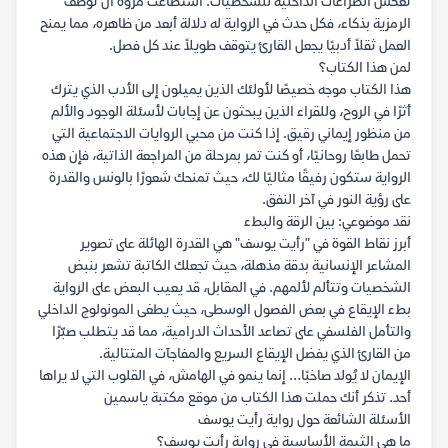
تعكس الصراعات الداخلية للشخصيات. استطاعت مروة أن توظف
الرمزية بذكاء، فكل حدث في الرواية له دلالة أبعد من ظاهره، مما يمنح
العمل ثقلاً أدبيًا يجعل القارئ يتوقف طويلاً عند كل فصل.
لمن هذا الكتاب؟
هذا الكتاب موجه خصيصًا لأولئك الذين يميلون إلى الأدب الذي يترك
أثرًا في الروح، وللقراء الذين يبحثون عن إجابات لأسئلة الوجود والألم
من منظور إيماني رقيق. إذا كنت من محبي الروايات الاجتماعية التي
تحمل طابعًا روحانيًا، أو كنت تمر بمرحلة من المراجعة الذاتية، فإن هذه
الرواية ستكون رفيقًا مثاليًا لك، حيث تمنحك شعورًا بالونس والقدرة
على رؤية النور في آخر النفق.
نقد موضوعي: بين الرقة والبطء
أبرز نقاط القوة في "رأيت يوسف" هي القدرة الهائلة على تصوير
المشاعر الإنسانية بدقة مذهلة، حيث تجعلك الكاتبة تشعر بنبض
الشخصيات وتتألم لألمهم. في المقابل، قد يعيب البعض على الرواية
بطء الإيقاع في بعض الفصول الوسطى، حيث يطغى المونولوج الداخلي
والتأمل الفلسفي على تصاعد الأحداث الدرامية، مما قد يتطلب صبّرًا
من القارئ الذي يفضل الإيقاع السريع والمفاجآت المتتالية.
الإيمان لا يُولد صاخبًا… إنما ينمو في الهامش، في القلوب التي لا يراها
أحد. تذكر أنك حملت هذا الكتاب من موقع مكتبة ياسمين
الأسئلة الشائعة حول رواية رأيت يوسف
ما هي الثيمة الأساسية في رواية رأيت يوسف؟