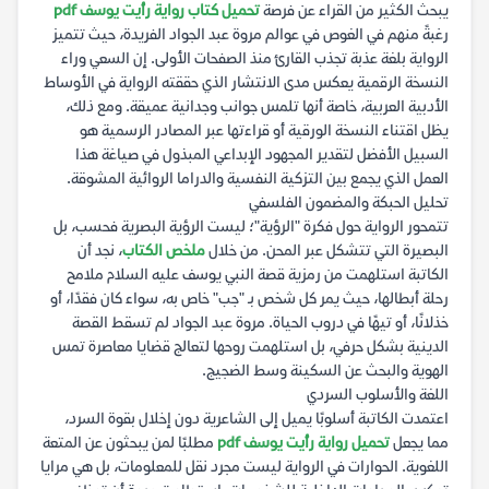
يبحث الكثير من القراء عن فرصة
تحميل كتاب رواية رأيت يوسف pdf
رغبةً منهم في الغوص في عوالم مروة عبد الجواد الفريدة، حيث تتميز
الرواية بلغة عذبة تجذب القارئ منذ الصفحات الأولى. إن السعي وراء
النسخة الرقمية يعكس مدى الانتشار الذي حققته الرواية في الأوساط
الأدبية العربية، خاصة أنها تلمس جوانب وجدانية عميقة. ومع ذلك،
يظل اقتناء النسخة الورقية أو قراءتها عبر المصادر الرسمية هو
السبيل الأفضل لتقدير المجهود الإبداعي المبذول في صياغة هذا
العمل الذي يجمع بين التزكية النفسية والدراما الروائية المشوقة.
تحليل الحبكة والمضمون الفلسفي
تتمحور الرواية حول فكرة "الرؤية"؛ ليست الرؤية البصرية فحسب، بل
البصيرة التي تتشكل عبر المحن. من خلال
ملخص الكتاب
، نجد أن
الكاتبة استلهمت من رمزية قصة النبي يوسف عليه السلام ملامح
رحلة أبطالها، حيث يمر كل شخص بـ "جب" خاص به، سواء كان فقدًا، أو
خذلانًا، أو تيهًا في دروب الحياة. مروة عبد الجواد لم تسقط القصة
الدينية بشكل حرفي، بل استلهمت روحها لتعالج قضايا معاصرة تمس
الهوية والبحث عن السكينة وسط الضجيج.
اللغة والأسلوب السردي
اعتمدت الكاتبة أسلوبًا يميل إلى الشاعرية دون إخلال بقوة السرد،
مما يجعل
تحميل رواية رأيت يوسف pdf
مطلبًا لمن يبحثون عن المتعة
اللغوية. الحوارات في الرواية ليست مجرد نقل للمعلومات، بل هي مرايا