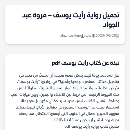
تحميل رواية رأيت يوسف – مروة عبد
الجواد
2026/06/28
قريبا
مروة عبد الجواد
نبذة عن كتاب رأيت يوسف pdf
هل تساءلت يومًا كيف يمكن لقصة قديمة أن تنبعث من جديد في
تفاصيل حياتنا المعاصرة بوجعها وأملها؟ في روايتها "رأيت يوسف"،
تخوض الكاتبة مروة عبد الجواد غمار النفس البشرية، محاولةً لمس
تلك الخيوط الرفيعة التي تربط بين الابتلاء واليقين، وبين غيابات الجب
وظلمة النفس. الكتاب ليس مجرد سرد حكائي مكرر، بل هو رحلة
استبصار تبحث عن "يوسف" المختبئ في دهاليز الأيام، ليعيد صياغة
مفهوم الصبر والجمال في القلوب التي أرهقها الانتظار، مما يجعله
تجربة روحية قبل أن يكون عملاً أدبيًا خالصًا.
تحميل كتاب رواية رأيت يوسف pdf