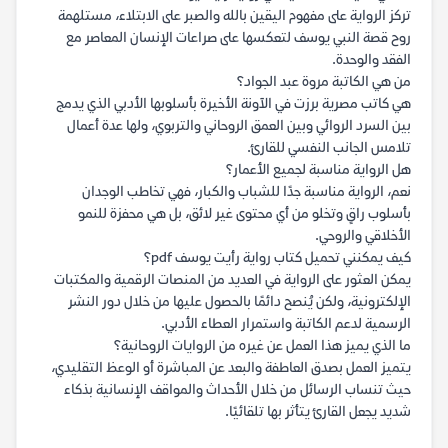
تركز الرواية على مفهوم اليقين بالله والصبر على الابتلاء، مستلهمة
روح قصة النبي يوسف لتعكسها على صراعات الإنسان المعاصر مع
الفقد والوحدة.
من هي الكاتبة مروة عبد الجواد؟
هي كاتب مصرية برزت في الآونة الأخيرة بأسلوبها الأدبي الذي يدمج
بين السرد الروائي وبين العمق الروحاني والتربوي، ولها عدة أعمال
تلامس الجانب النفسي للقارئ.
هل الرواية مناسبة لجميع الأعمار؟
نعم، الرواية مناسبة جدًا للشباب والكبار، فهي تخاطب الوجدان
بأسلوب راقٍ وتخلو من أي محتوى غير لائق، بل هي محفزة للنمو
الأخلاقي والروحي.
كيف يمكنني تحميل كتاب رواية رأيت يوسف pdf؟
يمكن العثور على الرواية في العديد من المنصات الرقمية والمكتبات
الإلكترونية، ولكن يُنصح دائمًا بالحصول عليها من خلال دور النشر
الرسمية لدعم الكاتبة واستمرار العطاء الأدبي.
ما الذي يميز هذا العمل عن غيره من الروايات الروحانية؟
يتميز العمل بصدق العاطفة والبعد عن المباشرة أو الوعظ التقليدي،
حيث تنساب الرسائل من خلال الأحداث والمواقف الإنسانية بذكاء
شديد يجعل القارئ يتأثر بها تلقائيًا.