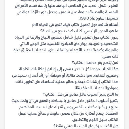
العلوم. شغل العديد من المناصب الهامة، منها رئاسة قسم الأمراض
النفسية والعصبية بجامعة عين شمس، وحصل على جائزة الدولة في
تبسيط العلوم عام 1990.
أسئلة شائعة حول تحميل كتاب كيف تنجح فى الحياة pdf
ما هو المحور الرئيسي لكتاب كيف تنجح فى الحياة؟
يدور الكتاب حول تقديم دليل شامل لتحقيق النجاح والرضا في الحياة
الشخصية والمهنية. يركز على المبادئ النفسية مثل الوعي الذاتي
والمرونة وكيفية تحديد الأهداف والتغلب على التحديات لتحقيق حياة
ذات معنى.
لمن يُنصح بقراءة هذا الكتاب؟
هذا الكتاب موجه لكل شخص يسعى إلى إطلاق إمكانياته الكاملة
وتحقيق أهدافه. سواء كنت طالبًا، أو موظفًا، أو رائد أعمال، ستجد في
هذا الكتاب إرشادات قيمة ونصائح عملية تساعدك على تطوير ذاتك
ومواجهة تحديات الحياة بثقة.
ما الذي يميز أسلوب عادل صادق في هذا الكتاب؟
يتميز أسلوب الدكتور عادل صادق بالبساطة والعمق في آن واحد، حيث
يمزج بين خبرته كطبيب نفسي وبين قدرته على تبسيط المفاهيم
المعقدة. يقدم أفكاره من خلال قصص ملهمة ونصائح عملية تجعل
الكتاب سهل الفهم والتطبيق.
هل الكتاب يركز على الجانب النفسي فقط؟