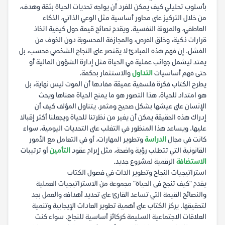
بأسلوب تحليلي كيف يمكن للفرد أن يواجه تحديات الحياة بثقة وهدف،
من خلال التركيز على محاور أساسية مثل الوعي الذاتي، الذكاء
العاطفي، والمرونة النفسية. ويقدم نصائح قيمة حول كيفية اتخاذ
قرارات ذكية، وخلق الفرص، والمجازفة المحسوبة دون الخوف من
الفشل. إن فهم هذه المبادئ لا يقتصر على النجاح الشخصي فحسب، بل
يمتد ليشمل جوانب عملية في الحياة مثل إدارة الشؤون المالية أو
حتى فهم أساسيات
التداول
والاستثمار بحكمة.
يطرح الكتاب فكرة فلسفية عميقة مفادها أن الموت ليس نهاية، بل
هو امتداد للحياة. هذا التصور هو ما يمنح الحياة معناها ويحث
الإنسان على عيشها بشكل صحيح ومثمر. يتناول المؤلف كيف أن
إدراك هذه الحقيقة يمكن أن يغير من نظرتنا للحياة ويجعلنا أكثر إقبالا
عليها. ويساعد هذا المنظور في التغلب على التحديات اليومية، سواء
كانت في مجال
الدراسة
وتطوير المهارات، أو في التعامل مع الأمور
القانونية التي تتطلب رؤية واضحة، مثل إبرام عقود
التأمين
أو ترتيبات
الاستضافة
الرقمية لمشروع جديد.
استراتيجيات النجاح وتطوير الذات في فصول الكتاب
يقدم "كيف تنجح فى الحياة" مجموعة من الاستراتيجيات العملية
والنصائح القيمة التي تساعد القارئ على تحديد أهدافه والعمل بجد
لتحقيقها. يركز الكتاب على أهمية تطوير العادات الإيجابية وتنمية
العلاقات الاجتماعية السليمة كركائز أساسية للنجاح. سواء كنت