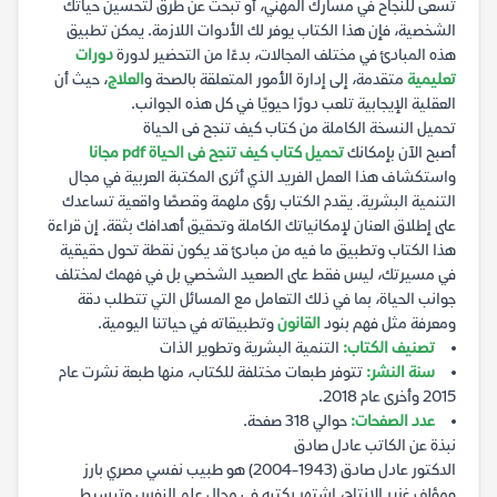
تسعى للنجاح في مسارك المهني، أو تبحث عن طرق لتحسين حياتك
الشخصية، فإن هذا الكتاب يوفر لك الأدوات اللازمة. يمكن تطبيق
هذه المبادئ في مختلف المجالات، بدءًا من التحضير لدورة
دورات
تعليمية
متقدمة، إلى إدارة الأمور المتعلقة بالصحة و
العلاج
، حيث أن
العقلية الإيجابية تلعب دورًا حيويًا في كل هذه الجوانب.
تحميل النسخة الكاملة من كتاب كيف تنجح فى الحياة
أصبح الآن بإمكانك
تحميل كتاب كيف تنجح فى الحياة pdf مجانا
واستكشاف هذا العمل الفريد الذي أثرى المكتبة العربية في مجال
التنمية البشرية. يقدم الكتاب رؤى ملهمة وقصصًا واقعية تساعدك
على إطلاق العنان لإمكانياتك الكاملة وتحقيق أهدافك بثقة. إن قراءة
هذا الكتاب وتطبيق ما فيه من مبادئ قد يكون نقطة تحول حقيقية
في مسيرتك، ليس فقط على الصعيد الشخصي بل في فهمك لمختلف
جوانب الحياة، بما في ذلك التعامل مع المسائل التي تتطلب دقة
ومعرفة مثل فهم بنود
القانون
وتطبيقاته في حياتنا اليومية.
تصنيف الكتاب:
التنمية البشرية وتطوير الذات
سنة النشر:
تتوفر طبعات مختلفة للكتاب، منها طبعة نشرت عام
2015 وأخرى عام 2018.
عدد الصفحات:
حوالي 318 صفحة.
نبذة عن الكاتب عادل صادق
الدكتور عادل صادق (1943-2004) هو طبيب نفسي مصري بارز
ومؤلف غزير الإنتاج، اشتهر بكتبه في مجال علم النفس وتبسيط