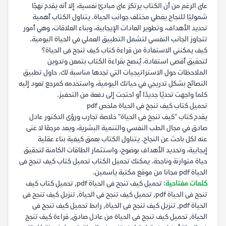
على الرغم من أن الكتاب يرتكز على مبادئ نفسية، إلا أنه يقدم نهجًا
شموليًا للنجاح يغطي مختلف جوانب الحياة. يتناول الكتاب أهمية
تحديد الأهداف، وتطوير العادات الإيجابية، وبناء العلاقات، وهي أمور
تتجاوز الجانب النفسي لتشمل التطبيق العملي في الحياة اليومية.
كيف يمكنني الاستفادة من قراءة كتاب كيف تنجح فى الحياة؟
لتحقيق أقصى استفادة، يُنصح بقراءة الكتاب بتمعن وتدوين
الملاحظات حول الاستراتيجيات التي تجدها مناسبة لك. حاول تطبيق
النصائح بشكل تدريجي في حياتك اليومية، واستخدمه كمرجع تعود إليه
كلما واجهت تحديًا جديدًا أو احتجت إلى دفعة من التحفيز.
تحميل كتاب كيف تنجح فى الحياة ملخص pdf
يقدم كتاب "كيف تنجح فى الحياة" خلاصة تجارب ورؤى الدكتور عادل
صادق في مجال الطب النفسي والتنمية البشرية، ويعد مرجعًا لا غنى
عنه لكل باحث عن النجاح. يتناول الكتاب بعمق كيفية بناء عقلية
إيجابية، وتحديد الأهداف بوضوح، واستثمار الطاقات الكامنة لتحقيق
حياة متوازنة وناجحة. يمكنك تحميل الكتاب تحميل كتاب كيف تنجح فى
الحياة pdf مجانا من موقع مكتبة ياسمين.
كلمات مفتاحية:
تحميل كيف تنجح فى الحياة pdf, تحميل كتاب كيف
تنجح فى الحياة pdf, تحميل كيف تنجح فى الحياة, تنزيل كيف تنجح فى
الحياة pdf, تنزيل كيف تنجح فى الحياة, رابط تحميل كيف تنجح فى
الحياة, تحميل كيف تنجح فى الحياة من عادل صادق, قراءة كيف تنجح