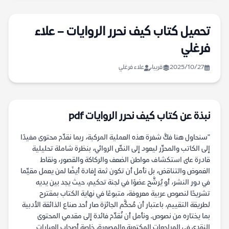
تحميل كتاب كيف نحرر الروايات – علاء
فرغلي
2025/10/27
قريبا
علاء فرغلي
نبذة عن كتاب كيف نحرر الروايات pdf
"سنحاول هنا فكَّ شفرة هذه العملية المركبة، ربما نقدِّم محتوى مفيدًا
إلى الكاتب والمحرِّر ليعود إلى النصِّ الروائي، بنظرة شاملة تحليلية
قادرة على استكشاف مواطن الضعف والركاكة والقصور، ونقاط
الغموض والتناقض، بل نأمل أن تكون ثمة إفادة أيضًا لمن يعمل مقيِّما
في دور النشر، أو يُرشَّح عضوًا في لجنة تحكيم، حيث يجد بين يديه
تشريحًا لنصوص عربية معروفة، متبوعًا في نهاية الكتاب بمقترح
لطريقة التقييم، باعتبار أن مُحكَّم الجائزة صار أحد صناع الذائقة الأدبية
بما يختاره من نصوص. ونأمل أن نُقدِّم فائدة إلى مقدمي المحتوى
النقدي في المراجعات المكتوبة والمصورة، خاصة أصحاب العبارات