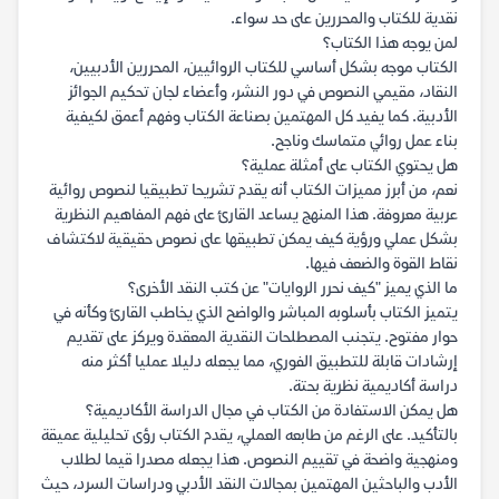
نقدية للكتاب والمحررين على حد سواء.
لمن يوجه هذا الكتاب؟
الكتاب موجه بشكل أساسي للكتاب الروائيين، المحررين الأدبيين،
النقاد، مقيمي النصوص في دور النشر، وأعضاء لجان تحكيم الجوائز
الأدبية. كما يفيد كل المهتمين بصناعة الكتاب وفهم أعمق لكيفية
بناء عمل روائي متماسك وناجح.
هل يحتوي الكتاب على أمثلة عملية؟
نعم، من أبرز مميزات الكتاب أنه يقدم تشريحا تطبيقيا لنصوص روائية
عربية معروفة. هذا المنهج يساعد القارئ على فهم المفاهيم النظرية
بشكل عملي ورؤية كيف يمكن تطبيقها على نصوص حقيقية لاكتشاف
نقاط القوة والضعف فيها.
ما الذي يميز "كيف نحرر الروايات" عن كتب النقد الأخرى؟
يتميز الكتاب بأسلوبه المباشر والواضح الذي يخاطب القارئ وكأنه في
حوار مفتوح. يتجنب المصطلحات النقدية المعقدة ويركز على تقديم
إرشادات قابلة للتطبيق الفوري، مما يجعله دليلا عمليا أكثر منه
دراسة أكاديمية نظرية بحتة.
هل يمكن الاستفادة من الكتاب في مجال الدراسة الأكاديمية؟
بالتأكيد. على الرغم من طابعه العملي، يقدم الكتاب رؤى تحليلية عميقة
ومنهجية واضحة في تقييم النصوص. هذا يجعله مصدرا قيما لطلاب
الأدب والباحثين المهتمين بمجالات النقد الأدبي ودراسات السرد، حيث