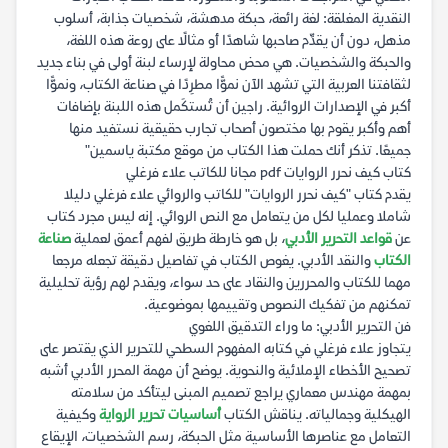
النقدية المغلقة: لغة رائعة، حبكة مدهشة، شخصيات جذابة، أسلوب
مذهل، دون أن يقدِّم صاحبها شاهدًا أو مثالًا على روعة هذه اللغة،
والحبكة والشخصيات. هي محض محاولة لإرساء لبنة أولى في بناء جديد
لثقافتنا العربية التي تشهد الآن نموًّا مطرِدًا في صناعة الكتاب، ونموًّا
أكبر في الإصدارات الروائية. راجين أن تُستكَمل هذه اللبنة بإضافات
أهم وأكبر يقوم بها مختصون أصحاب تجارب حقيقية نستفيد منها
جميعًا. تذكر أنك حملت هذا الكتاب من موقع مكتبة ياسمين"
كتاب كيف نحرر الروايات pdf مجانا للكاتب علاء فرغلي
يقدم كتاب "كيف نحرر الروايات" للكاتب والروائي علاء فرغلي دليلا
شاملا وعمليا لكل من يتعامل مع النص الروائي. إنه ليس مجرد كتاب
عن
قواعد التحرير الأدبي
، بل هو خارطة طريق لفهم أعمق لعملية
صناعة
الكتاب
والنقد الأدبي. يغوص الكتاب في تفاصيل دقيقة تجعله مرجعا
مهما للكتاب والمحررين والنقاد على حد سواء، ويقدم لهم رؤية تحليلية
تمكنهم من تفكيك النصوص وتقييمها بموضوعية.
فن التحرير الأدبي: ما وراء التدقيق اللغوي
يتجاوز علاء فرغلي في كتابه المفهوم السطحي للتحرير الذي يقتصر على
تصحيح الأخطاء الإملائية والنحوية. يوضح أن مهمة المحرر الأدبي أشبه
بمهمة مهندس معماري يراجع تصميم المبنى ليتأكد من سلامته
الهيكلية وجمالياته. يناقش الكتاب
أساسيات تحرير الرواية
وكيفية
التعامل مع عناصرها الأساسية مثل الحبكة، رسم الشخصيات، الإيقاع