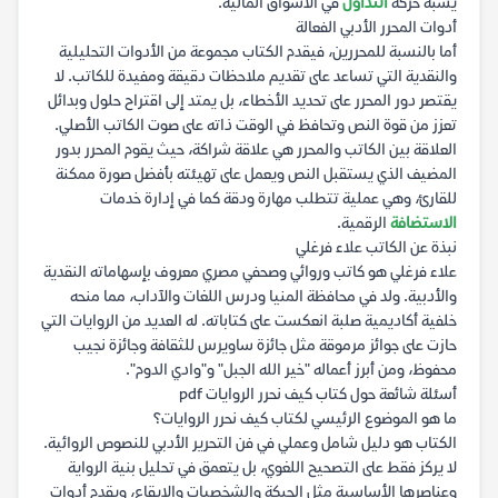
يشبه حركة
التداول
في الأسواق المالية.
أدوات المحرر الأدبي الفعالة
أما بالنسبة للمحررين، فيقدم الكتاب مجموعة من الأدوات التحليلية
والنقدية التي تساعد على تقديم ملاحظات دقيقة ومفيدة للكاتب. لا
يقتصر دور المحرر على تحديد الأخطاء، بل يمتد إلى اقتراح حلول وبدائل
تعزز من قوة النص وتحافظ في الوقت ذاته على صوت الكاتب الأصلي.
العلاقة بين الكاتب والمحرر هي علاقة شراكة، حيث يقوم المحرر بدور
المضيف الذي يستقبل النص ويعمل على تهيئته بأفضل صورة ممكنة
للقارئ، وهي عملية تتطلب مهارة ودقة كما في إدارة خدمات
الاستضافة
الرقمية.
نبذة عن الكاتب علاء فرغلي
علاء فرغلي هو كاتب وروائي وصحفي مصري معروف بإسهاماته النقدية
والأدبية. ولد في محافظة المنيا ودرس اللغات والآداب، مما منحه
خلفية أكاديمية صلبة انعكست على كتاباته. له العديد من الروايات التي
حازت على جوائز مرموقة مثل جائزة ساويرس للثقافة وجائزة نجيب
محفوظ، ومن أبرز أعماله "خير الله الجبل" و"وادي الدوم".
أسئلة شائعة حول كتاب كيف نحرر الروايات pdf
ما هو الموضوع الرئيسي لكتاب كيف نحرر الروايات؟
الكتاب هو دليل شامل وعملي في فن التحرير الأدبي للنصوص الروائية.
لا يركز فقط على التصحيح اللغوي، بل يتعمق في تحليل بنية الرواية
وعناصرها الأساسية مثل الحبكة والشخصيات والإيقاع، ويقدم أدوات