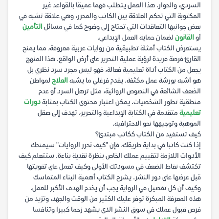
السردي، والحوار. هذا العمل يتطلب فهما عميقا بالقواعد غير
المكتوبة التي تحكم العلاقة بين الكاتب والمحرر، وهي علاقة تشبه في
بعض جوانبها التعاقدات التي تحتاج إلى وضوح كما في مسائل
التأمين
أو
القانون
لضمان حماية العمل الإبداعي.
يستعرض الكتاب أمثلة تطبيقية من روايات عربية معروفة، مما يمنح
القارئ فرصة فريدة لرؤية عملية التحرير على أرض الواقع. هذا المنهج
يجعل من الكتاب أداة تعليمية فعالة، فهو ليس مجرد سرد نظري بل
هو أشبه بورشة عمل مكثفة. يقدم فرغلي ما يشبه
العلاج
لمواطن
الضعف الشائعة في النصوص الروائية، مثل ترهل السرد أو عدم
منطقية تطور الشخصيات. يمكن اعتبار محتوى الكتاب بمثابة
دورات
تعليمية
متقدمة في الكتابة الإبداعية والتحرير، تهدف إلى صقل
الموهبة وتوجيهها نحو الاحترافية.
كيف تستفيد من الكتاب ككاتب مبتدئ؟
إذا كنت كاتبا في بداية طريقك، فإن "كيف نحرر الروايات" سيمنحك
الأدوات اللازمة لتقييم عملك الخاص بنظرة نقدية بناءة. ستتعلم كيف
تكتشف نقاط الضعف في مسودتك الأولى وكيف تعمل على تقويتها
قبل عرضها على دور النشر. يشرح الكتاب أهمية البناء المتماسك
وكيف أن كل تفصيل في الرواية يجب أن يخدم الهدف الأكبر للعمل.
هذه المعرفة المبكرة توفر عليك الكثير من الوقت والجهد، وتزيد من
فرص قبول عملك في سوق النشر الذي يشهد زخما كبيرا وتنافسا