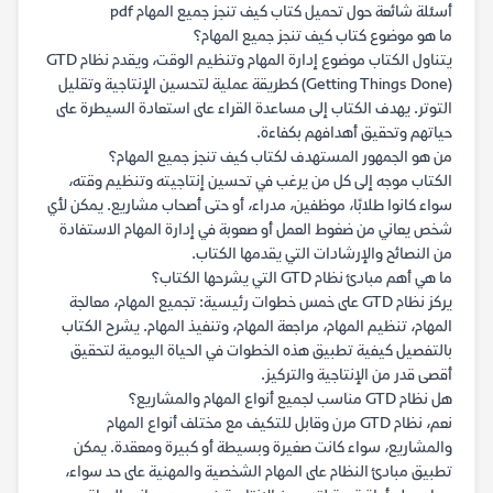
أسئلة شائعة حول تحميل كتاب كيف تنجز جميع المهام pdf
ما هو موضوع كتاب كيف تنجز جميع المهام؟
يتناول الكتاب موضوع إدارة المهام وتنظيم الوقت، ويقدم نظام GTD
(Getting Things Done) كطريقة عملية لتحسين الإنتاجية وتقليل
التوتر. يهدف الكتاب إلى مساعدة القراء على استعادة السيطرة على
حياتهم وتحقيق أهدافهم بكفاءة.
من هو الجمهور المستهدف لكتاب كيف تنجز جميع المهام؟
الكتاب موجه إلى كل من يرغب في تحسين إنتاجيته وتنظيم وقته،
سواء كانوا طلابًا، موظفين، مدراء، أو حتى أصحاب مشاريع. يمكن لأي
شخص يعاني من ضغوط العمل أو صعوبة في إدارة المهام الاستفادة
من النصائح والإرشادات التي يقدمها الكتاب.
ما هي أهم مبادئ نظام GTD التي يشرحها الكتاب؟
يركز نظام GTD على خمس خطوات رئيسية: تجميع المهام، معالجة
المهام، تنظيم المهام، مراجعة المهام، وتنفيذ المهام. يشرح الكتاب
بالتفصيل كيفية تطبيق هذه الخطوات في الحياة اليومية لتحقيق
أقصى قدر من الإنتاجية والتركيز.
هل نظام GTD مناسب لجميع أنواع المهام والمشاريع؟
نعم، نظام GTD مرن وقابل للتكيف مع مختلف أنواع المهام
والمشاريع، سواء كانت صغيرة وبسيطة أو كبيرة ومعقدة. يمكن
تطبيق مبادئ النظام على المهام الشخصية والمهنية على حد سواء،