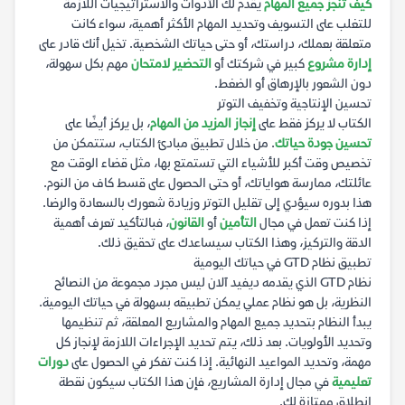
كيف تنجز جميع المهام
يقدم لك الأدوات والاستراتيجيات اللازمة
للتغلب على التسويف وتحديد المهام الأكثر أهمية، سواء كانت
متعلقة بعملك، دراستك، أو حتى حياتك الشخصية. تخيل أنك قادر على
إدارة مشروع
كبير في شركتك أو
التحضير لامتحان
مهم بكل سهولة،
دون الشعور بالإرهاق أو الضغط.
تحسين الإنتاجية وتخفيف التوتر
الكتاب لا يركز فقط على
إنجاز المزيد من المهام
، بل يركز أيضًا على
تحسين جودة حياتك
. من خلال تطبيق مبادئ الكتاب، ستتمكن من
تخصيص وقت أكبر للأشياء التي تستمتع بها، مثل قضاء الوقت مع
عائلتك، ممارسة هواياتك، أو حتى الحصول على قسط كاف من النوم.
هذا بدوره سيؤدي إلى تقليل التوتر وزيادة شعورك بالسعادة والرضا.
إذا كنت تعمل في مجال
التأمين
أو
القانون
، فبالتأكيد تعرف أهمية
الدقة والتركيز، وهذا الكتاب سيساعدك على تحقيق ذلك.
تطبيق نظام GTD في حياتك اليومية
نظام GTD الذي يقدمه ديفيد آلان ليس مجرد مجموعة من النصائح
النظرية، بل هو نظام عملي يمكن تطبيقه بسهولة في حياتك اليومية.
يبدأ النظام بتحديد جميع المهام والمشاريع المعلقة، ثم تنظيمها
وتحديد الأولويات. بعد ذلك، يتم تحديد الإجراءات اللازمة لإنجاز كل
مهمة، وتحديد المواعيد النهائية. إذا كنت تفكر في الحصول على
دورات
تعليمية
في مجال إدارة المشاريع، فإن هذا الكتاب سيكون نقطة
انطلاق ممتازة لك.