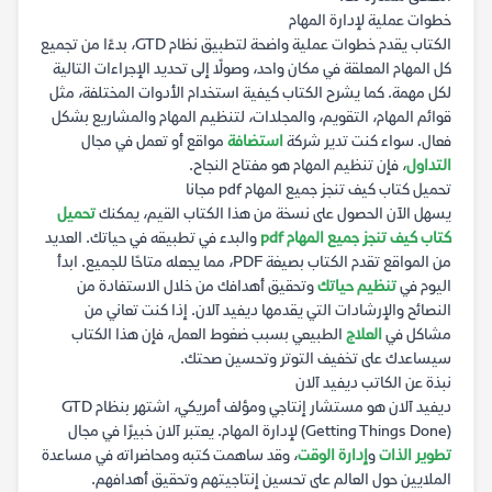
خطوات عملية لإدارة المهام
الكتاب يقدم خطوات عملية واضحة لتطبيق نظام GTD، بدءًا من تجميع
كل المهام المعلقة في مكان واحد، وصولًا إلى تحديد الإجراءات التالية
لكل مهمة. كما يشرح الكتاب كيفية استخدام الأدوات المختلفة، مثل
قوائم المهام، التقويم، والمجلدات، لتنظيم المهام والمشاريع بشكل
فعال. سواء كنت تدير شركة
استضافة
مواقع أو تعمل في مجال
التداول
، فإن تنظيم المهام هو مفتاح النجاح.
تحميل كتاب كيف تنجز جميع المهام pdf مجانا
يسهل الآن الحصول على نسخة من هذا الكتاب القيم، يمكنك
تحميل
كتاب كيف تنجز جميع المهام pdf
والبدء في تطبيقه في حياتك. العديد
من المواقع تقدم الكتاب بصيغة PDF، مما يجعله متاحًا للجميع. ابدأ
اليوم في
تنظيم حياتك
وتحقيق أهدافك من خلال الاستفادة من
النصائح والإرشادات التي يقدمها ديفيد آلان. إذا كنت تعاني من
مشاكل في
العلاج
الطبيعي بسبب ضغوط العمل، فإن هذا الكتاب
سيساعدك على تخفيف التوتر وتحسين صحتك.
نبذة عن الكاتب ديفيد آلان
ديفيد آلان هو مستشار إنتاجي ومؤلف أمريكي، اشتهر بنظام GTD
(Getting Things Done) لإدارة المهام. يعتبر آلان خبيرًا في مجال
تطوير الذات
و
إدارة الوقت
، وقد ساهمت كتبه ومحاضراته في مساعدة
الملايين حول العالم على تحسين إنتاجيتهم وتحقيق أهدافهم.