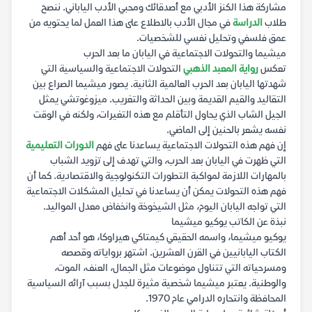
مشاركة هذا الكنز الأدبي مع أصدقائك ومحبي الأدب الياباني. ننصح
طلاب
الدراسة
في مجال الأدب بالاطلاع على هذا العمل لما يحتويه من
عمق فلسفي وتحليل نفسي للشخصيات.
ميشيما والتحولات الاجتماعية في اليابان ما بعد الحرب
تعكس
رواية المعبد الذهبي
التحولات الاجتماعية والسياسية التي
شهدتها اليابان بعد الحرب العالمية الثانية. يصور ميشيما الصراع بين
التقاليد والقيم القديمة وبين الحداثة والتغريب. ميزوغوتشي يمثل
الجيل الشاب الذي يحاول التأقلم مع هذه التغيرات، ولكنه في الوقت
نفسه يشعر بالحنين إلى الماضي.
إن فهم هذه التحولات الاجتماعية يساعدنا على فهم
الدورات التعليمية
التي ظهرت في اليابان بعد الحرب، والتي تهدف إلى تزويد الشباب
بالمهارات اللازمة لمواكبة التطورات التكنولوجية والاقتصادية. كما أن
فهم هذه التحولات يمكن أن يساعدنا في تحليل المشكلات الاجتماعية
التي تواجه اليابان اليوم، مثل الشيخوخة وانخفاض معدل المواليد.
نبذة عن الكاتب يوكيو ميشيما
يوكيو ميشيما، واسمه الحقيقي كيمتاكي هيراوكا، هو أحد أهم
الكتاب اليابانيين في القرن العشرين. اشتهر برواياته وقصصه
ومسرحياته التي تتناول موضوعات مثل الجمال، العنف، الموت،
والوطنية. يعتبر ميشيما شخصية مثيرة للجدل بسبب آرائه السياسية
المحافظة وانتحاره الدرامي عام 1970.