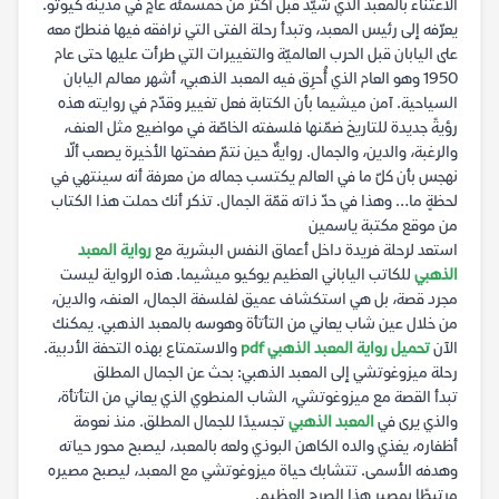
الاعتناء بالمعبد الذي شُيّد قبل أكثر من خمسمئة عامٍ في مدينة كيوتو.
يعرّفه إلى رئيس المعبد، وتبدأ رحلة الفتى التي نرافقه فيها فنطلّ معه
على اليابان قبل الحرب العالميّة والتغييرات التي طرأت عليها حتى عام
1950 وهو العام الذي أُحرِق فيه المعبد الذهبي، أشهر معالم اليابان
السياحية. آمن ميشيما بأن الكتابة فعل تغيير وقدّم في روايته هذه
رؤيةً جديدة للتاريخ ضمّنها فلسفته الخاصّة في مواضيع مثل العنف،
والرغبة، والدين، والجمال. روايةٌ حين نتمّ صفحتها الأخيرة يصعب ألّا
نهجس بأن كلّ ما في العالم يكتسب جماله من معرفة أنه سينتهي في
لحظةٍ ما… وهذا في حدّ ذاته قمّة الجمال. تذكر أنك حملت هذا الكتاب
من موقع مكتبة ياسمين
استعد لرحلة فريدة داخل أعماق النفس البشرية مع
رواية المعبد
الذهبي
للكاتب الياباني العظيم يوكيو ميشيما. هذه الرواية ليست
مجرد قصة، بل هي استكشاف عميق لفلسفة الجمال، العنف، والدين،
من خلال عين شاب يعاني من التأتأة وهوسه بالمعبد الذهبي. يمكنك
الآن
تحميل رواية المعبد الذهبي pdf
والاستمتاع بهذه التحفة الأدبية.
رحلة ميزوغوتشي إلى المعبد الذهبي: بحث عن الجمال المطلق
تبدأ القصة مع ميزوغوتشي، الشاب المنطوي الذي يعاني من التأتأة،
والذي يرى في
المعبد الذهبي
تجسيدًا للجمال المطلق. منذ نعومة
أظفاره، يغذي والده الكاهن البوذي ولعه بالمعبد، ليصبح محور حياته
وهدفه الأسمى. تتشابك حياة ميزوغوتشي مع المعبد، ليصبح مصيره
مرتبطًا بمصير هذا الصرح العظيم.