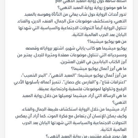
أسئلة شائعة حول رواية المعبد الذهبي pdf
ما هو موضوع رواية رواية المعبد الذهبي؟
تدور أحداث الرواية حول شاب يعاني من التأتأة وهوسه بالمعبد
الذهبي، وتستكشف موضوعات مثل الجمال، العنف، الدين، والفناء.
تتناول الرواية أيضاً التحولات الاجتماعية والسياسية التي شهدتها
اليابان بعد الحرب العالمية الثانية.
من هو يوكيو ميشيما؟
يوكيو ميشيما هو كاتب ياباني شهير، اشتهر برواياته وقصصه
ومسرحياته التي تتناول موضوعات معقدة ومثيرة للجدل. يعتبر من
أبرز الكتاب اليابانيين في القرن العشرين.
ما هي أبرز أعمال يوكيو ميشيما؟
من أبرز أعمال يوكيو ميشيما: "المعبد الذهبي"، "البحر الخصيب"،
"اعترافات قناع"، و"الفارس على حصان". تتميز أعماله بأسلوبها الأدبي
الرفيع وتناولها لموضوعات فلسفية واجتماعية عميقة.
ما هي الرسالة التي أراد ميشيما توصيلها من خلال رواية المعبد
الذهبي؟
أراد ميشيما من خلال الرواية استكشاف طبيعة الجمال والفناء،
وكيف يمكن للإنسان أن يتعامل مع فكرة الموت. كما أراد أن يعكس
التحولات الاجتماعية والسياسية التي شهدتها اليابان بعد الحرب
العالمية الثانية.
هل يوجد فيلم مقتبس من رواية المعبد الذهبي؟