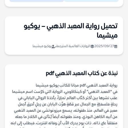
تحميل رواية المعبد الذهبي – يوكيو
ميشيما
2025/09/27
الروايات العالمية المترجمة
يوكيو ميشيما
نبذة عن كتاب المعبد الذهبي pdf
رواية المعبد الذهبي pdf مجانا للكاتب يوكيو ميشيما
في “المعبد الذهبي” أو كينكاكوجي، الرواية التي كرّست اسم ميشيما
عقب نشرها بين أكثر كتّاب العالم تميّزاً، يأخذنا الروائي الياباني في
رحلةٍ فلسفيّةٍ مع الجمال عبر قصّةٍ هزّت اليابان عن رجلٍ أحرق أجمل
معبدٍ في العالم. منذ طفولته، يسمع ميزوغوتشي عن المعبد الذهبي
من أبيه الكاهن البوذي. ومنذ طفولته أيضاً يُتأتئ في الكلام ما جعله
منغلقاً على ذاته. ذات يوم يدرك الأب أن وفاته اقتربت، فيطلب إلى ابنه