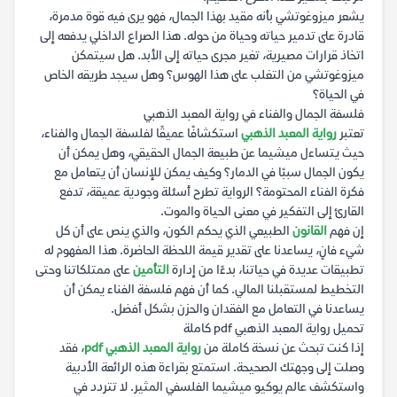
يشعر ميزوغوتشي بأنه مقيد بهذا الجمال، فهو يرى فيه قوة مدمرة،
قادرة على تدمير حياته وحياة من حوله. هذا الصراع الداخلي يدفعه إلى
اتخاذ قرارات مصيرية، تغير مجرى حياته إلى الأبد. هل سيتمكن
ميزوغوتشي من التغلب على هذا الهوس؟ وهل سيجد طريقه الخاص
في الحياة؟
فلسفة الجمال والفناء في رواية المعبد الذهبي
تعتبر
رواية المعبد الذهبي
استكشافًا عميقًا لفلسفة الجمال والفناء،
حيث يتساءل ميشيما عن طبيعة الجمال الحقيقي، وهل يمكن أن
يكون الجمال سببًا في الدمار؟ وكيف يمكن للإنسان أن يتعامل مع
فكرة الفناء المحتومة؟ الرواية تطرح أسئلة وجودية عميقة، تدفع
القارئ إلى التفكير في معنى الحياة والموت.
إن فهم
القانون
الطبيعي الذي يحكم الكون، والذي ينص على أن كل
شيء فانٍ، يساعدنا على تقدير قيمة اللحظة الحاضرة. هذا المفهوم له
تطبيقات عديدة في حياتنا، بدءًا من إدارة
التأمين
على ممتلكاتنا وحتى
التخطيط لمستقبلنا المالي. كما أن فهم فلسفة الفناء يمكن أن
يساعدنا في التعامل مع الفقدان والحزن بشكل أفضل.
تحميل رواية المعبد الذهبي pdf كاملة
إذا كنت تبحث عن نسخة كاملة من
رواية المعبد الذهبي pdf
، فقد
وصلت إلى وجهتك الصحيحة. استمتع بقراءة هذه الرائعة الأدبية
واستكشف عالم يوكيو ميشيما الفلسفي المثير. لا تتردد في