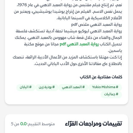
نعم، تم إنتاج فيلم مقتبس من رواية المعبد الذهبي في عام 1976،
يحمل نفس الاسم. الفيلم من إخراج يوشيدا يوشيشيجي، ويعتبر من
الأفلام الكلاسيكية في السينما اليابانية.
رواية المعبد الذهبي ملخص pdf
رواية المعبد الذهبي ليوكيو ميشيما تحفة أدبية تستكشف فلسفة
الجمال والفناء من خلال قصة شاب مهووس بالمعبد الذهبي. يمكنك
تحميل الكتاب
رواية المعبد الذهبي pdf
مجانا من موقع مكتبة
ياسمين.
إذا كنت مهتمًا باستكشاف المزيد من الأعمال الأدبية الرائعة، ننصحك
بالاطلاع على مقالاتنا الأخرى حول الأدب الياباني الحديث.
كلمات مفتاحية عن الكتاب
# Yukio Mishima
# المعبد الذهبي
# بوذية زين
# اليابان
# جماليات
تقييمات ومراجعات القرّاء
متوسط التقييم:
0.0
من 5