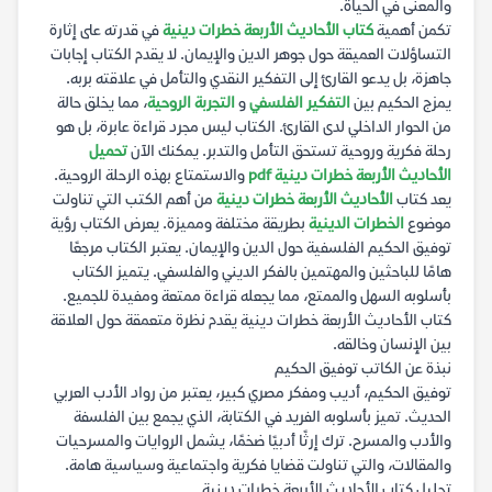
والمعنى في الحياة.
تكمن أهمية
كتاب الأحاديث الأربعة خطرات دينية
في قدرته على إثارة
التساؤلات العميقة حول جوهر الدين والإيمان. لا يقدم الكتاب إجابات
جاهزة، بل يدعو القارئ إلى التفكير النقدي والتأمل في علاقته بربه.
يمزج الحكيم بين
التفكير الفلسفي
و
التجربة الروحية
، مما يخلق حالة
من الحوار الداخلي لدى القارئ. الكتاب ليس مجرد قراءة عابرة، بل هو
رحلة فكرية وروحية تستحق التأمل والتدبر. يمكنك الآن
تحميل
الأحاديث الأربعة خطرات دينية pdf
والاستمتاع بهذه الرحلة الروحية.
يعد كتاب
الأحاديث الأربعة خطرات دينية
من أهم الكتب التي تناولت
موضوع
الخطرات الدينية
بطريقة مختلفة ومميزة. يعرض الكتاب رؤية
توفيق الحكيم الفلسفية حول الدين والإيمان. يعتبر الكتاب مرجعًا
هامًا للباحثين والمهتمين بالفكر الديني والفلسفي. يتميز الكتاب
بأسلوبه السهل والممتع، مما يجعله قراءة ممتعة ومفيدة للجميع.
كتاب الأحاديث الأربعة خطرات دينية يقدم نظرة متعمقة حول العلاقة
بين الإنسان وخالقه.
نبذة عن الكاتب توفيق الحكيم
توفيق الحكيم، أديب ومفكر مصري كبير، يعتبر من رواد الأدب العربي
الحديث. تميز بأسلوبه الفريد في الكتابة، الذي يجمع بين الفلسفة
والأدب والمسرح. ترك إرثًا أدبيًا ضخمًا، يشمل الروايات والمسرحيات
والمقالات، والتي تناولت قضايا فكرية واجتماعية وسياسية هامة.
تحليل كتاب الأحاديث الأربعة خطرات دينية