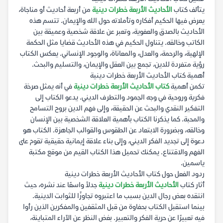
يتألف كتاب
الأحاديث الأربعة خطرات دينية
من أربعة أحاديث أو مناجاة،
يعرض فيها الحكيم أفكاره وتأملاته حول الله والإيمان. تتسم هذه
الأحاديث بالصدق والعفوية، وتعبر عن علاقة شخصية وعميقة بين
الكاتب وخالقه. يتناول الحكيم في هذه الأحاديث قضايا مثل الحكمة
الإلهية، والرحمة، والعدل، والمعاناة، والوجود الإنساني. يعكس الكتاب
رؤية متفردة للدين، تجمع بين العقل والإيمان، والتسليم والبحث.
أهمية كتاب الأحاديث الأربعة خطرات دينية
تكمن أهمية
كتاب الأحاديث الأربعة خطرات دينية
في أنه يمثل صرخة
فكرية وروحية في وجه الجمود والتطرف الديني. يدعو الكتاب إلى
التفكير النقدي والبحث عن الحقيقة، وإلى فهم الدين بروح التسامح
والمحبة. كما يذكرنا الكتاب بأهمية العلاقة الشخصية بين الإنسان
وخالقه، وبضرورة الابتعاد عن الطقوس والقوالب الجاهزة. الكتاب هو
دعوة إلى تجديد الفكر الديني، وإلى بناء علاقة إيمانية حقيقية تقوم على
الفهم والاقتناع. يمكنك تحميل هذا الكتاب القيم من موقع مكتبة
ياسمين.
ردود الفعل حول كتاب الأحاديث الأربعة خطرات دينية
أثار كتاب
الأحاديث الأربعة خطرات دينية
جدلاً واسعًا عند نشره، حيث
انتقده بعض رجال الدين بسبب ما اعتبروه تجاوزًا للثوابت الدينية.
بينما استقبل الكتاب بحفاوة من قبل المثقفين والمفكرين الذين رأوا
فيه تعبيرًا عن حرية الفكر والتعبير. بغض النظر عن الآراء المتباينة،