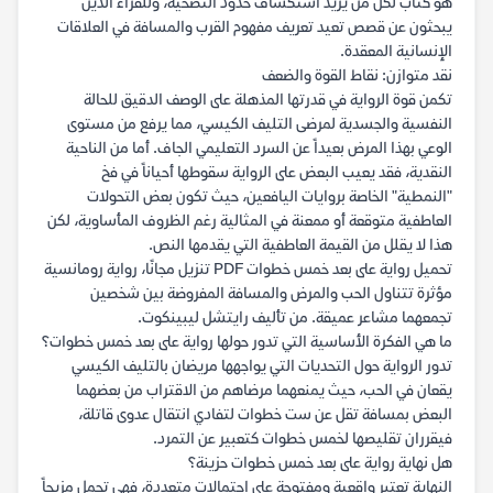
هو كتاب لكل من يريد استكشاف حدود التضحية، وللقراء الذين
يبحثون عن قصص تعيد تعريف مفهوم القرب والمسافة في العلاقات
الإنسانية المعقدة.
نقد متوازن: نقاط القوة والضعف
تكمن قوة الرواية في قدرتها المذهلة على الوصف الدقيق للحالة
النفسية والجسدية لمرضى التليف الكيسي، مما يرفع من مستوى
الوعي بهذا المرض بعيداً عن السرد التعليمي الجاف. أما من الناحية
النقدية، فقد يعيب البعض على الرواية سقوطها أحياناً في فخ
"النمطية" الخاصة بروايات اليافعين، حيث تكون بعض التحولات
العاطفية متوقعة أو ممعنة في المثالية رغم الظروف المأساوية، لكن
هذا لا يقلل من القيمة العاطفية التي يقدمها النص.
تحميل رواية على بعد خمس خطوات PDF تنزيل مجانًا، رواية رومانسية
مؤثرة تتناول الحب والمرض والمسافة المفروضة بين شخصين
تجمعهما مشاعر عميقة. من تأليف رايتشل ليبينكوت.
ما هي الفكرة الأساسية التي تدور حولها رواية على بعد خمس خطوات؟
تدور الرواية حول التحديات التي يواجهها مريضان بالتليف الكيسي
يقعان في الحب، حيث يمنعهما مرضاهم من الاقتراب من بعضهما
البعض بمسافة تقل عن ست خطوات لتفادي انتقال عدوى قاتلة،
فيقرران تقليصها لخمس خطوات كتعبير عن التمرد.
هل نهاية رواية على بعد خمس خطوات حزينة؟
النهاية تعتبر واقعية ومفتوحة على احتمالات متعددة، فهي تحمل مزيجاً