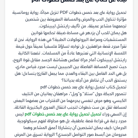
نبذة عن كتاب على بعد خمس خطوات pdf
تحميل رواية على بعد خمس خطوات PDF تنزيل مجانًا، رواية رومانسية
مؤثرة تتناول الحب والمرض والمسافة المفروضة بين شخصين
تجمعهما مشاعر عميقة. من تأليف رايتشل ليبينكوت.
هل يمكن للحب أن يزدهر في مساحة ضيقة تحكمها قوانين
المستشفيات وصرامة البروتوكولات الطبية؟ في هذه الرواية، نحن لا
نقرأ مجرد قصة مراهقين، بل نواجه تساؤلاً فلسفياً عميقاً حول قيمة
اللمسة الإنسانية التي نعتبرها عادةً من المسلمات. تضعنا الكاتبة
رايتشل ليبينكوت أمام مرآة تعكس هشاشة الجسد مقابل قوة الروح،
حيث تصبح المسافة الفاصلة بين الحبيبين ليست مجرد قياس مادي،
بل هي الحد الفاصل بين البقاء والعدم، مما يجعل القارئ يتساءل: هل
يستحق الحب أن نخاطر من أجله بحياتنا؟
تحميل كتاب تحميل رواية على بعد خمس خطوات pdf
تتمحور الحبكة حول "ستلا" و"ويل"، مراهقان يعانيان من التليف
الكيسي، وهو مرض تنفسي يحرمهما من الاقتراب من بعضهما البعض
لمسافة تقل عن ست خطوات لتجنب انتقال العدوى البكتيرية القاتلة.
إن السعي وراء
تحميل تحميل رواية على بعد خمس خطوات pdf
ليس
مجرد رغبة في قراءة قصة عاطفية، بل هو محاولة لفهم سيكولوجية
الحرمان؛ كيف يمكن لشخصين أن يتشاركا أعمق المشاعر وهما
محرومان من أبسط صور التواصل الجسدي؟ الرواية تسرق من المرض