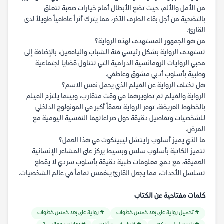
من الأمل والألم، حيث تضع الأبطال أمام خيارات صعبة تتعلق
بالتضحية من أجل بقاء الطرف الآخر، مما يترك أثراً عاطفياً طويلاً لدى
القارئ.
من هو الجمهور المستهدف لهذه الرواية؟
تستهدف الرواية بشكل رئيسي فئة الشباب واليافعين، بالإضافة إلى
محبي الروايات الرومانسية الدرامية التي تتناول قضايا اجتماعية
وطبية بأسلوب أدبي مشوق وعاطفي.
هل تختلف الرواية عن الفيلم الذي يحمل نفس الاسم؟
الرواية والفيلم تم تطويرهما في وقت متقارب، وبينما يلتزم الفيلم
بالخطوط العريضة، توفر الرواية تعمقاً أكبر في المونولوج الداخلي
للشخصيات وتفاصيل دقيقة حول صراعاتهما النفسية اليومية مع
المرض.
ما الذي يميز أسلوب رايتشل ليبينكوت في هذا العمل؟
تتميز الكاتبة بأسلوب سلس وبسيط يركز على المشاعر الإنسانية
العميقة، مع دمج معلومات طبية دقيقة بأسلوب سردي لا يقطع
تسلسل الأحداث، مما يجعل القارئ ينغمس تماماً في عالم الشخصيات.
كلمات مفتاحية عن الكتاب
# تحميل رواية على بعد خمس خطوات
# رواية على بعد خمس خطوات