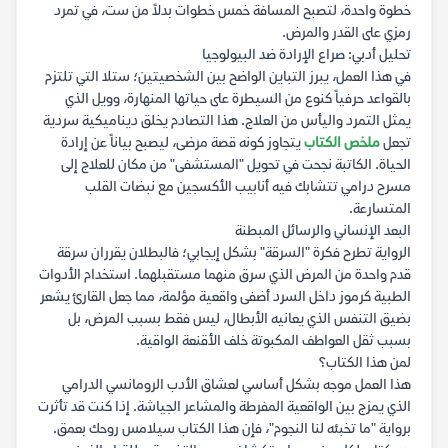
خطوة واحدة، لتصبح المسافة خمس خطوات بدلاً من ست، في تمرد
رمزي على القدر والمرض.
تحليل أدبي: صراع الإرادة ضد البيولوجيا
في هذا العمل، يبرز التباين الواضح بين الشخصيتين؛ ستلا التي تلتزم
بالقواعد حرفياً كنوع من السيطرة على حياتها المنهارة، وويل الذي
يمثل التمرد واليأس من العلاج. هذا التصادم يخلق ديناميكية سردية
تجعل
ملخص الكتاب
يتجاوز كونه قصة مرضى، ليصبح بياناً عن إرادة
الحياة. الكاتبة نجحت في تحويل "المستشفى" من مكان للعلاج إلى
مسرح درامي تتشابك فيه أنابيب الأكسجين مع نبضات القلب
المتسارعة.
البعد الإنساني والرسائل المبطنة
الرواية تطرح فكرة "السرقة" بشكل إيجابي؛ فالبطلان يقرران سرقة
قدم واحدة من المرض الذي سرق منهما مستقبلهما. استخدام الأدوات
الطبية كرموز داخل السرد أضفى واقعية مؤلمة، مما جعل القارئ يشعر
بضيق التنفس الذي يعانيه الأبطال، ليس فقط بسبب المرض، بل
بسبب ثقل العواطف المكبوتة خلف الأقنعة الواقية.
لمن هذا الكتاب؟
هذا العمل موجه بشكل أساسي لعشاق الأدب الرومانسي الدرامي
الذي يمزج بين الواقعية المفرطة والمشاعر الجياشة. إذا كنت قد تأثرت
برواية "ما تخبئه لنا النجوم"، فإن هذا الكتاب سيلامس روحك بعمق.