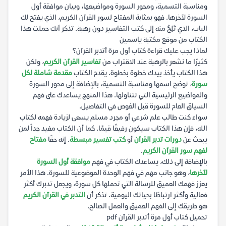
ومناسبة التسمية، ومحور السورة ومواضيعها، وبيان موافقة أول
السورة لآخرها. فهو بمثابة المفتاح لسور القرآن الكريم، الذي يفتح لك
الباب، الذي تَلِجُ منه إلى كتب التفاسير دون رهبة. تذكر أنك حملت هذا
الكتاب من موقع مكتبة ياسمين
لماذا يجب عليك قراءة كتاب أول مرة أتدبر القرآن؟
كثيرًا ما نشعر بالرهبة عند الاقتراب من
تفاسير القرآن الكريم
، ولكن
هذا الكتاب يأخذ بيدك خطوة بخطوة. يقدم الكتاب
مقدمة شاملة لكل
سورة
، توضح اسمها ومناسبة التسمية، بالإضافة إلى محور السورة
والمواضيع الرئيسية التي تتناولها. هذا المنهج يساعدك على فهم
السياق العام للسورة قبل الغوص في التفاصيل.
سواء كنت طالب علم شرعي أو مجرد مسلم يسعى لزيادة فهمه لكتاب
الله، فإن هذا الكتاب سيكون رفيقًا قيمًا. كما أن الكتاب مفيد جداً لمن
يبحث عن
دورات تدبر القرآن
أو
كتب تفسير مبسطة
. إنه حقًا
مفتاح
لفهم سور القرآن الكريم
.
بالإضافة إلى ذلك، يساعدك الكتاب في فهم
موافقة أول السورة
لآخرها
، وهو جانب مهم في فهم الوحدة الموضوعية للسورة. هذا الأمر
يعزز فهمك العميق للرسالة التي تحملها كل سورة، ويجعل تدبرك أكثر
فعالية وأكثر ارتباطًا بحياتك اليومية. تذكر أن
التدبر في القرآن الكريم
هو طريقك إلى الفهم العميق والعمل الصالح.
تحميل كتاب أول مرة أتدبر القرآن pdf