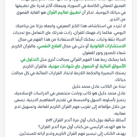
العميق للمعاني الكامنة في السورة، ويجعلك أكثر قدرة على تطبيقها
في حياتك اليومية. تذكر أن
تطبيق تعاليم القرآن
هو الغاية القصوى
من التدبر.
لا تتردد في استكشاف هذا الكنز المعرفي، واجعله جزءًا من برنامجك
اليومي. فكلما زاد فهمك للقرآن، زادت قدرتك على التعامل مع تحديات
الحياة بثقة وثبات. يمكنك أيضًا الاستفادة من هذا الفهم في مجال
الاستشارات القانونية
أو حتى في مجال
العلاج النفسي
، فالقرآن الكريم
شفاء للصدور ونور للعقول.
كما يمكنك ربط هذا الفهم القرآني بمجالات أخرى مثل
التداول في
الأسواق المالية
أو
الحصول على شهادات مهنية
، فالقرآن الكريم
يمنحك البصيرة والحكمة اللازمة لاتخاذ القرارات الصائبة في كل مجالات
حياتك.
نبذة عن الكاتب عادل محمد خليل
عادل محمد خليل هو كاتب وباحث متخصص في الدراسات الإسلامية،
يتميز بأسلوبه السهل والمبسط في تقديم المفاهيم الدينية. يسعى
من خلال مؤلفاته إلى تقريب فهم القرآن الكريم للعامة، وتسهيل تدبر
معانيه.
أسئلة شائعة حول كتاب أول مرة أتدبر القرآن pdf
ما هو الهدف الرئيسي من كتاب أول مرة أتدبر القرآن؟
يهدف الكتاب إلى تيسير فهم القرآن الكريم وتدبر آياته للمبتدئين،