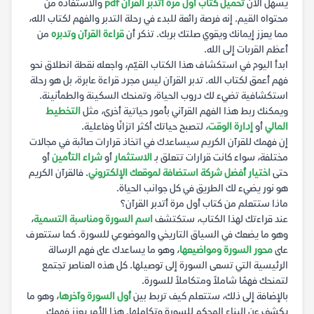
يسهل الآن
تحميل كتاب أول مرة أتدبر القرآن pdf
والاستفادة من
محتواه القيم. إنه فرصة رائعة للبدء في رحلة التدبر والفهم لكتاب الله،
مما يعزز إيمانك ويقوي صلتك بربك. تذكر أن
قراءة القرآن وتدبره
من
أعظم القربات إلى الله.
ابدأ اليوم في استكشاف هذا الكتاب القيّم، واجعله نقطة انطلاق نحو
فهم أعمق لكتاب الله. تدبر القرآن ليس مجرد قراءة عابرة، بل هو رحلة
استكشافية تضيء لك دروب الحياة، وتمنحك السكينة والطمأنينة.
ويمكنك ربط هذا الفهم القرآني بأمور حياتية أخرى، مثل
التخطيط
المالي
أو
إدارة الوقت
، لتصبح حياتك أكثر اتزانًا وفاعلية.
إن فهمك للقرآن الكريم سيساعدك في اتخاذ قرارات صائبة في مجالات
مختلفة، سواء كانت قرارات تتعلق بـ
الاستثمار
أو
شراء التأمين
أو
حتى
اختيار أفضل شركة استضافة لموقعك الإلكتروني
. فالقرآن الكريم
هو نور يضيء لك الطريق في كل جوانب الحياة.
ماذا ستتعلم من كتاب أول مرة أتدبر القرآن؟
عند قراءتك لهذا الكتاب، ستكتشف
اسم السورة ومناسبة التسمية
،
وهو ما يضعك في السياق التاريخي والموضوعي للسورة. كما ستتعرف
على
محور السورة ومواضيعها
، وهو ما يساعدك على فهم الرسالة
الرئيسية التي تسعى السورة إلى توصيلها. كل هذه العناصر تجتمع
لتمنحك فهمًا شاملاً ومتكاملاً للسورة.
بالإضافة إلى ذلك، ستتعلم كيف تربط بين
أول السورة وآخرها
، وهو ما
يكشف عن البناء المحكم للسورة وتكاملها. هذا الأمر يعزز فهمك