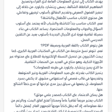
يهدف الكتاب إلى تحدي المعلومات العامة لدى القراء وتصحيح
المفاهيم الخاطئة الشائعة. يسعى ريتشارد جايلورد من خلاله إلى
تحفيز الفضول المعرفي وتقديم الحقائق بأسلوب ترفيهي وتفاعلي.
هل محتوى الكتاب مناسب للأطفال والناشئة؟
نعم، الكتاب مناسب جداً للناشئة والشباب لأنه يعتمد على أسلوب
السؤال والجواب والمعلومات المختصرة. يساعد الكتاب في بناء
حصيلة ثقافية قوية لدى الأجيال الجديدة بأسلوب بعيد عن التلقين
المدرسي الممل.
هل يتوفر الكتاب باللغة العربية وبصيغة PDF؟
نعم، تتوفر نسخ مترجمة من الكتاب في المكتبات العربية الكبرى، كما
يبحث الكثيرون عن تحميل النسخة الإلكترونية للاطلاع على محتواه عبر
الأجهزة الذكية، وهو متاح في العديد من المنصات الثقافية.
ما الذي يميز ريتشارد جايلورد في طرحه للمعلومات؟
يتميز الكاتب بقدرته على صيد المعلومات الغريبة وغير المتوقعة
وتقديمها في قالب قصصي أو استفهامي مشوق. لا يكتفي بسرد
المعلومة، بل يضعها في سياق يبرز مدى غرابتها أو مدى خطأ الشائع
عنها.
هل يمكن الاعتماد على الكتاب كمصدر علمي موثق؟
الكتاب يعتبر مرجعاً ثقافياً عاماً وممتازاً لفتح آفاق البحث، وبالرغم من
دقة معلوماته، إلا أنه يظل كتاباً موجهاً للجمهور العام. يُفضل دائماً
الرجوع للمصادر التخصصية إذا كان القارئ بصدد إعداد بحث أكاديمي