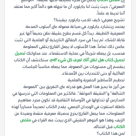
إن
ملخص الكتاب
يكمن في فكرة بسيطة لكنها عميقة: "التواضع
المعرفي"، حيث يثبت لنا جايلورد أن ما نجهله هو دائماً أكبر مما نعتقد
أننا نحيط به علماً.
تشريح معرفي: كيف تلاعب جايلورد بيقيننا؟
يعتمد ريتشارد جايلورد في صياغة فصوله على أسلوب الصدمة
المعرفية اللطيفة. يبدأ كل قسم بطرح حقيقة نظن جميعاً أنها غير
قابلة للشك، ثم يبدأ في سرد الحقائق التاريخية أو العلمية التي تثبت
عكس ذلك تماماً. هذا الأسلوب لا يجعل القارئ يتلقى المعلومة
فحسب، بل يجعله شريكاً في عملية الاستقصاء. عند محاولتك
تحميل
تحميل كتاب هل تظن أنك تعرف كل شيء pdf
، ستكتشف أن الكتاب
ينقسم إلى مستويات من الصعوبة، مما يجعله مناسباً للجلسات
العائلية أو حتى للتحديات بين الأصدقاء.
تحطيم الأساطير الحضرية والعلمية
من أبرز ما يميز هذا العمل هو قدرته على التفريق بين "المعومة
الشائعة" و"الحقيقة الموثقة". فالكثير من المعلومات التي ندرسها في
المدارس أو نتداولها في الأوساط الثقافية قد تكون مجرد مفاهيم
خاطئة استقرت في الوجدان الجمعي. يقدم الكتاب تصحيحاً مسارياً لهذه
المعلومات، مما يجعل القارئ يخرج بحصيلة معرفية منقحة وبعيدة عن
الزيف، وهذا هو الجوهر الحقيقي الذي يبحث عنه القراء في
ملخص
الكتاب
قبل اقتنائه.
لمن هذا الكتاب؟