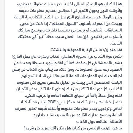
هذا الكتاب هو الرفيق المثالي لكل شخص يمتلك فضولاً لا ينطفئ،
ولأولئك الذين يحبون التميز في المجالس بتقديم معلومات دقيقة
وغير مألوفة. هو موجه للقارئ الذي يمل من الكتب الأكاديمية الجافة
ويبحث عن المعرفة بأسلوب "السهل الممتنع". إذا كنت من محبي
المسابقات الثقافية أو ترغب في تنشيط ذاكرتك وتوسيع مداركك
بأسلوب غير تقليدي، فإن هذا العمل سيجد مكاناً أثيراً في مكتبتك
الخاصة.
نقد متوازن: مابين الإثارة المعرفية والتشتت
تكمن قوة الكتاب في أسلوبه التفاعلي الجذاب وقدرته على جعل القارئ
يشعر بالدهشة في كل صفحة، كما أن لغة جايلورد بسيطة وبعيدة عن
التعقيد رغم عمق المعلومات. ومع ذلك، قد يعاب على الكتاب في بعض
أجزائه ميله نحو المعلومات العامة السريعة التي قد لا تشبع نهم
الباحث المتخصص الذي يبحث عن تحليل فلسفي عميق لكل معلومة.
الكتاب يركز على "ماذا" أكثر من تركيزه على "لماذا" في بعض الأحيان،
لكنه يظل عملاً رائعاً في سياق الثقافة العامة والترفيه الذكي.
تحميل كتاب هل تظن أنك تعرف كل شيء PDF تنزيل مجانًا، كتاب
ثقافي وترفيهي يقدم معلومات متنوعة وأسئلة شيقة تختبر المعرفة
العامة وتوسع مدارك القارئ. من تأليف ريتشارد جايلورد.
الأسئلة الشائعة حول الكتاب
ما هو الهدف الرئيسي من كتاب هل تظن أنك تعرف كل شيء؟