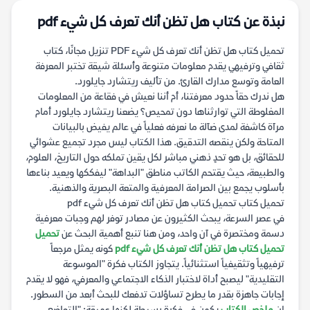
نبذة عن كتاب هل تظن أنك تعرف كل شيء pdf
تحميل كتاب هل تظن أنك تعرف كل شيء PDF تنزيل مجانًا، كتاب
ثقافي وترفيهي يقدم معلومات متنوعة وأسئلة شيقة تختبر المعرفة
العامة وتوسع مدارك القارئ. من تأليف ريتشارد جايلورد.
هل ندرك حقاً حدود معرفتنا، أم أننا نعيش في فقاعة من المعلومات
المغلوطة التي توارثناها دون تمحيص؟ يضعنا ريتشارد جايلورد أمام
مرآة كاشفة لمدى ضآلة ما نعرفه فعلياً في عالم يفيض بالبيانات
المتاحة ولكن ينقصه التدقيق. هذا الكتاب ليس مجرد تجميع عشوائي
للحقائق، بل هو تحدٍ ذهني مباشر لكل يقين تملكه حول التاريخ، العلوم،
والطبيعة، حيث يقتحم الكاتب مناطق "البداهة" ليفككها ويعيد بناءها
بأسلوب يجمع بين الصرامة المعرفية والمتعة البصرية والذهنية.
تحميل كتاب تحميل كتاب هل تظن أنك تعرف كل شيء pdf
في عصر السرعة، يبحث الكثيرون عن مصادر توفر لهم وجبات معرفية
دسمة ومختصرة في آن واحد، ومن هنا تنبع أهمية البحث عن
تحميل
تحميل كتاب هل تظن أنك تعرف كل شيء pdf
كونه يمثل مرجعاً
ترفيهياً وتثقيفياً استثنائياً. يتجاوز الكتاب فكرة "الموسوعة
التقليدية" ليصبح أداة لاختبار الذكاء الاجتماعي والمعرفي، فهو لا يقدم
إجابات جاهزة بقدر ما يطرح تساؤلات تدفعك للبحث أبعد من السطور.