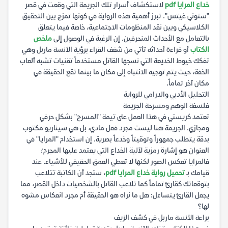
خداع المرايا pdf
لاستكشاف أسرار تلك الجريمة التي وقعت في قصر
"ستوني غيتس". تبرز أهمية هذه الرواية في كونها تمزج بين التحقيق
الكلاسيكي وبين نقد المنظومات الاجتماعية، خاصة فيما يتعلق
بالتعامل مع الأحداث المنحرفين. إن الرغبة في الوصول إلى
ملخص
الكتاب
أو قراءة أحداثه تأتي من شغف القراء برؤية الآنسة ماربل وهي
تفكك خيوط الخديعة التي نسجها القاتل مستخدماً تقنيات تشبه ألعاب
الخفة، حيث يتم توجيه الانتباه إلى مكان ما بينما تقع الحقيقة في
مكان آخر تماماً.
التحليل الأدبي والدرامي للرواية
فلسفة الوهم ومسرحة الجريمة
تعتمد كريستي في هذا العمل على تيمة "المسرح" بشكل حرفي
ومجازي. الجريمة هنا ليست مجرد فعل مادي، بل هي سيناريو مكتوب
بدقة يتطلب جمهوراً وتوقيتاً وخدعاً بصرية. إن استخدام "المرايا" في
العنوان هو إشارة رمزية لآلية الخداع التي يعتمد عليها المجرم؛
فالمرايا تعكس الصور لكنها لا تعطي العمق الحقيقي للأشياء. عند
قيامك بـ
تحميل رواية خداع المرايا pdf
، ستجد أن الكاتبة تتلاعب
بتوقعاتك كقارئ تماماً كما تلاعب القاتل بالشخصيات داخل القصر، مما
يجعل القارئ يتساءل: هل ما نراه هو الحقيقة أم مجرد انعكاس مشوه
لها؟
براعة الآنسة ماربل في كشف الزيف