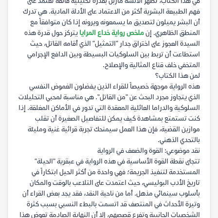
في هذا الكتاب، تظهر الآنسة ماربل بقدرة تحليلية فائقة تعتمد على
فهم الطبيعة البشرية أكثر من الاعتماد على الأدلة المادية. هي تدرك
أن البشر يميلون لتصديق ما يسمعونه ويرونه إذا كان متوافقاً مع
المنطق الظاهري. إن
ملخص رواية خداع المرايا
يتركز حول قدرة هذه
السيدة العجوز على اختراق جدار "التمثيل" الذي أقامه القاتل، حيث
استطاعت أن تربط بين السلوكيات البسيطة وبين الدافع الإجرامي
المتخفي خلف قناع المثالية والإصلاح.
لمن هذا الكتاب؟
هذه الرواية موجهة خصيصاً للقراء الذين يفضلون الغموض النفسي
الذي يتجاوز مجرد البحث عن "من القاتل". هي مناسبة لمحبي التحليلات
السلوكية والدراما العائلية المعقدة التي تدور في الأماكن المغلقة. إذا
كنت تستمتع بمشاهدة كيف يمكن للتفاصيل الصغيرة أن تقلب
موازين القضية، فإن هذا العمل سيمنحك تجربة قرائية غنية ومليئة
بالتحدي الذهني.
نقد موضوعي: القوة والضعف في الرواية
تتجلى نقطة القوة الأساسية في هذه الرواية في عبقرية "الحيلة"
المستخدمة لتنفيذ الجريمة؛ فهي واحدة من أكثر الحيل ابتكاراً في
تاريخ الأدب البوليسي، حيث اعتمدت على التلاعب بالوقت والمكان
بأسلوب سينمائي مذهل. أما من ناحية النقد، فقد يجد بعض القراء أن
وتيرة الأحداث في المنتصف قد اتسمت بالبطء النسبي بسبب كثرة
الشخصيات الجانبية وتفرع قصصهم، إلا أن النهاية الصادمة تعوض هذا