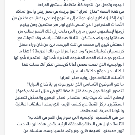
الهدوء وتجعل من التجربة كلاً متكاملاً يستحق القراءة.
في هذه القصة “خداع المرايا” تقع جريمة في قصر ريفي واسع تملكه
ثرية إنكليزية كاري لونر، حولته إلى مشروع إصلاحي يضمّ نحو مئتين من
الأحداث المنحرفين الذي تسعى كاري لونر مع مختصين ومن بينهم
زوجها لإصلاحهم. تتجول ماربل التي جاءت إلى ذلك القصر بطلب من
صديقتها رودريك، حيث كن، الثلاثة صديقات دراسة، وقد تحولت مع
المفتش كيري إلى محققة في تلك الجريمة. ترى من كان وراء مقتل
كريستيان غولبراندسن؟ وما دور المرايا في تلك الجريمة؟!! هذا ما
ستدور حوله تلك القصة المشوقة المثيرة بأحداثها، المتميزة بأجوائها
البوليسية الذي تحمله قصص أغاثا كريستي تذكر أنك حملت هذا
الكتاب من موقع مكتبة ياسمين
الأسئلة الشائعة حول رواية خداع المرايا
ما هو الموضوع الأساسي الذي تدور حوله رواية خداع المرايا؟
تتمحور الرواية حول جريمة قتل غامضة تقع في منزل يُستخدم كمركز
لإصلاح الأحداث، حيث يتم استخدام الخداع البصري والتمثيل لتضليل
المحققين. تركز القصة على كشف الزيف الذي يغلف العلاقات العائلية
والنوايا الخيرية المصطنعة.
من هي الشخصية الرئيسية التي تقوم بحل اللغز في الكتاب؟
الآنسة ماربل هي البطلة والمحققة الرئيسية في هذه الرواية، حيث
تزور صديقتها القديمة كاري لونر وتجد نفسها وسط سلسلة من