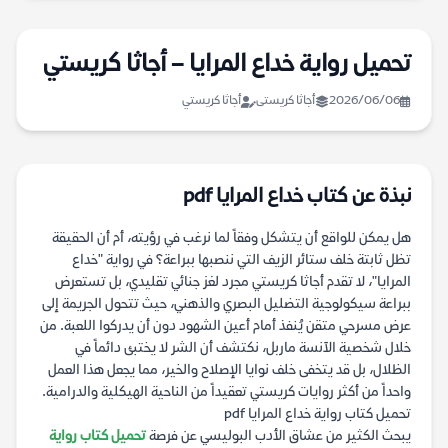
تحميل رواية خداع المرايا – أجاثا كريستي
2026/06/06
أجاثا كريستى
أجاثا كريستي
نبذة عن كتاب خداع المرايا pdf
هل يمكن للواقع أن يتشكل وفقاً لما نرغب في رؤيته، أم أن الحقيقة
تظل ثابتة خلف ستائر الزيف التي ننصبها ببراعة؟ في رواية "خداع
المرايا"، لا تقدم أجاثا كريستي مجرد لغز جنائي تقليدي، بل تستعرض
ببراعة سيكولوجية التضليل البصري والذهني، حيث تتحول الجريمة إلى
عرض مسرحي متقن يُنفذ أمام أعين الشهود دون أن يدركوا اللعبة. من
خلال شخصية الآنسة ماربل، نكتشف أن الشر لا يختبئ دائماً في
الظلال، بل قد يتخفى خلف نوايا الإصلاح والخير، مما يجعل هذا العمل
واحداً من أكثر روايات كريستي تعقيداً من الناحية الهيكلية والدرامية.
تحميل كتاب رواية خداع المرايا pdf
يبحث الكثير من عشاق الأدب البوليسي عن فرصة
تحميل كتاب رواية