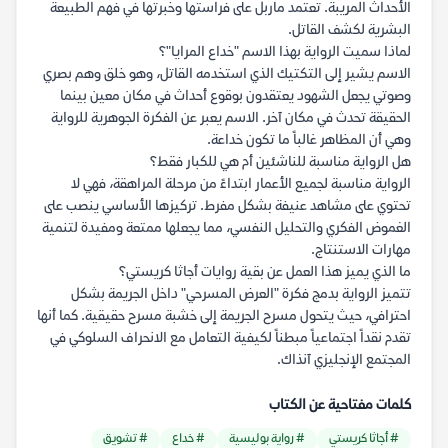
الأحداث المريبة. تعتمد ماربل على فراستها وخبرتها في فهم الطبيعة
البشرية لكشف القاتل.
لماذا سميت الرواية بهذا الاسم "خداع المرايا"؟
الاسم يشير إلى التكتيك الذي استخدمه القاتل، وهو خلق وهم بصري
وصوتي يجعل الشهود يعتقدون بوقوع أحداث في مكان معين بينما
الحقيقة تحدث في مكان آخر. الاسم يعبر عن الفكرة الجوهرية للرواية
وهي أن المظاهر غالباً ما تكون خداعة.
هل الرواية مناسبة للناشئين أم هي للكبار فقط؟
الرواية مناسبة لجميع الأعمار ابتداءً من مرحلة المراهقة، فهي لا
تحتوي على مشاهد عنيفة بشكل مفرط. تركيزها الأساسي ينصب على
الغموض الفكري والتحليل النفسي، مما يجعلها ممتعة ومفيدة لتنمية
مهارات الاستنتاج.
ما الذي يميز هذا العمل عن بقية روايات أجاثا كريستي؟
تتميز الرواية بدمج فكرة "العرض المسرحي" داخل الجريمة بشكل
احترافي، حيث يتحول مسرح الجريمة إلى خشبة مسرح حقيقية. كما أنها
تقدم نقداً اجتماعياً مبطناً لكيفية التعامل مع الانحراف السلوكي في
المجتمع الإنجليزي آنذاك.
كلمات مفتاحية عن الكتاب
# أجاثا كريستي
# رواية بوليسية
# خداع
# تشويق