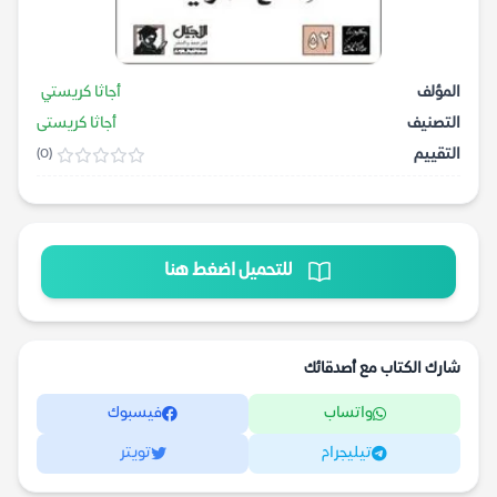
المؤلف
أجاثا كريستي
التصنيف
أجاثا كريستى
التقييم
(0)
للتحميل اضغط هنا
شارك الكتاب مع أصدقائك
واتساب
فيسبوك
تيليجرام
تويتر