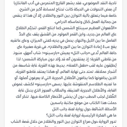
ناحية النقد الموضوعي، فقد يشعر القارئ المتمرس في أدب الفانتازيا
أن بعض التحولات في الحبكة كانت تحتاج لمساحة أكبر من الشرح،
خاصة فيما يتعلق بآلية التوازن بين النور والظلام، إلا أن هذا لا ينقص
من جمالية العمل ككل وتماسكه الدرامي.
«الأفعوان العظيم سيبتلع الشمس كما ابتلع القمر، لتخيِّم الظلالُ
على العالم من جديد، وابن القمر المولود من الغَسَق يقف على الحدِّ
الفاصل ما بين الليل والنهار، يحمل في يديه كفتي الميزان، وعلى عاتقيه
يقع عبءُ إعادة التوازن ما بين النور والظلام». في قرية صغيرة على
حافة العالم تُدعى «جانب التل» يعيش «بارسينو»؛ شاب أمهق، منبوذ
من قاطني القرية؛ إذ يعتقدون أنه قد وُلد دون مباركة الشمس؛ لذا
يُطلِقون عليه لقب «طفل اللعنة». يحيط بهذه القرية غابة شاسعة من
أشجار عملاقة، تمتد حتى نهاية العالم، أو هكذا يعتقد قاطنو القرية،
الذين يخافونها كما يخافون الأطلال الحجرية التي لا يعرفون أصلها، أو
ما تعنيه الطلاسم المنقوشة عليها. يسعى «بارسينو» لكشف غموض
الغابة، والأطلال الحجرية العتيقة، والحطَّاب العجوز الذي يدخل غابة
الظِّلال لجلب الحطب دون أن يخشى الأخطار الكامنة فيها. تذكر أنك
حملت هذا الكتاب من موقع مكتبة ياسمين
الأسئلة الشائعة حول رواية لعنة جانب التل
ما هي الفكرة الرئيسية لرواية لعنة جانب التل؟
تدور الرواية حول صراع التوازن بين النور والظلام من خلال قصة الشاب