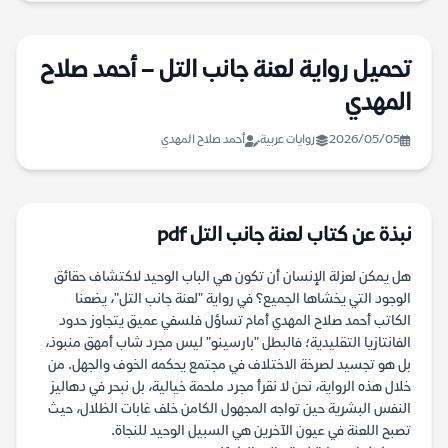
تحميل رواية لعنة جانب التل – أحمد صلاح
المهدي
2026/05/05
روايات عربية
أحمد صلاح المهدي
نبذة عن كتاب لعنة جانب التل pdf
هل يمكن لعزلة الإنسان أن تكون هي الباب الوحيد لاكتشاف حقائق
الوجود التي يخشاها الجميع؟ في رواية "لعنة جانب التل"، يضعنا
الكاتب أحمد صلاح المهدي أمام تساؤل فلسفي عميق يتجاوز حدود
الفانتازيا التقليدية؛ فالبطل "بارسينو" ليس مجرد شاب أمهق منبوذ،
بل هو تجسيد لصرخة الاختلاف في مجتمع يحكمه الخوف والجهل. من
خلال هذه الرواية، نحن لا نقرأ مجرد ملحمة خيالية، بل نبحر في دهاليز
النفس البشرية حين تواجه المجهول الكامن خلف غابات الظلال، حيث
تصبح اللعنة في عيون الآخرين هي السبيل الوحيد للنجاة.