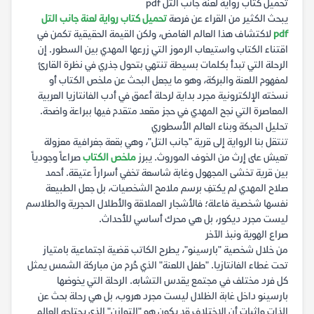
تحميل كتاب رواية لعنة جانب التل pdf
يبحث الكثير من القراء عن فرصة
تحميل كتاب رواية لعنة جانب التل
pdf
لاكتشاف هذا العالم الغامض، ولكن القيمة الحقيقية تكمن في
اقتناء الكتاب واستيعاب الرموز التي زرعها المهدي بين السطور. إن
الرحلة التي تبدأ بكلمات بسيطة تنتهي بتحول جذري في نظرة القارئ
لمفهوم اللعنة والبركة، وهو ما يجعل البحث عن ملخص الكتاب أو
نسخته الإلكترونية مجرد بداية لرحلة أعمق في أدب الفانتازيا العربية
المعاصرة التي نجح المهدي في حجز مقعد متقدم فيها ببراعة واضحة.
تحليل الحبكة وبناء العالم الأسطوري
تنتقل بنا الرواية إلى قرية "جانب التل"، وهي بقعة جغرافية معزولة
تعيش على إرث من الخوف الموروث. يبرز
ملخص الكتاب
صراعاً وجودياً
بين قرية تخشى المجهول وغابة شاسعة تخفي أسراراً عتيقة. أحمد
صلاح المهدي لم يكتفِ برسم ملامح الشخصيات، بل جعل الطبيعة
نفسها شخصية فاعلة؛ فالأشجار العملاقة والأطلال الحجرية والطلاسم
ليست مجرد ديكور، بل هي محرك أساسي للأحداث.
صراع الهوية ونبذ الآخر
من خلال شخصية "بارسينو"، يطرح الكاتب قضية اجتماعية بامتياز
تحت غطاء الفانتازيا. "طفل اللعنة" الذي حُرم من مباركة الشمس يمثل
كل فرد مختلف في مجتمع يقدس التشابه. الرحلة التي يخوضها
بارسينو داخل غابة الظلال ليست مجرد هروب، بل هي رحلة بحث عن
الذات وإثبات أن الاختلاف قد يكون هو "التوازن" الذي يحتاجه العالم