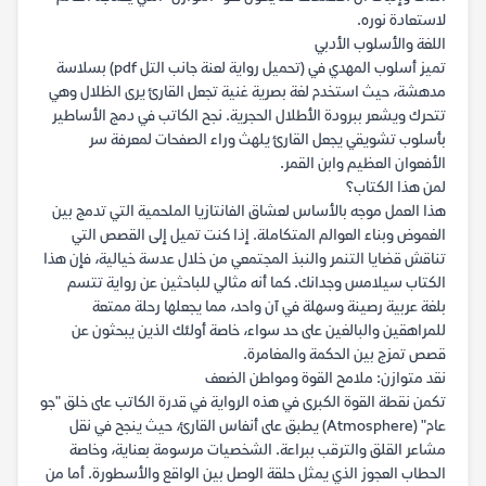
لاستعادة نوره.
اللغة والأسلوب الأدبي
تميز أسلوب المهدي في (تحميل رواية لعنة جانب التل pdf) بسلاسة
مدهشة، حيث استخدم لغة بصرية غنية تجعل القارئ يرى الظلال وهي
تتحرك ويشعر ببرودة الأطلال الحجرية. نجح الكاتب في دمج الأساطير
بأسلوب تشويقي يجعل القارئ يلهث وراء الصفحات لمعرفة سر
الأفعوان العظيم وابن القمر.
لمن هذا الكتاب؟
هذا العمل موجه بالأساس لعشاق الفانتازيا الملحمية التي تدمج بين
الغموض وبناء العوالم المتكاملة. إذا كنت تميل إلى القصص التي
تناقش قضايا التنمر والنبذ المجتمعي من خلال عدسة خيالية، فإن هذا
الكتاب سيلامس وجدانك. كما أنه مثالي للباحثين عن رواية تتسم
بلغة عربية رصينة وسهلة في آن واحد، مما يجعلها رحلة ممتعة
للمراهقين والبالغين على حد سواء، خاصة أولئك الذين يبحثون عن
قصص تمزج بين الحكمة والمغامرة.
نقد متوازن: ملامح القوة ومواطن الضعف
تكمن نقطة القوة الكبرى في هذه الرواية في قدرة الكاتب على خلق "جو
عام" (Atmosphere) يطبق على أنفاس القارئ، حيث ينجح في نقل
مشاعر القلق والترقب ببراعة. الشخصيات مرسومة بعناية، وخاصة
الحطاب العجوز الذي يمثل حلقة الوصل بين الواقع والأسطورة. أما من