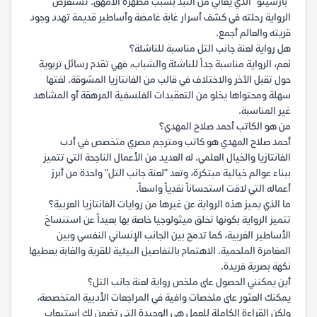
"بارسينو" الذي يعاني من النبذ بسبب مظهره الأمهق. تستعرض
الرواية رحلته في كشف أسرار غابة غامضة وأساطير قديمة تهدد وجود
قريته والعالم أجمع.
هل رواية لعنة جانب التل مناسبة للناشئة؟
نعم، الرواية مناسبة جداً للناشئة والشباب، فهي تقدم رسائل تربوية
حول تقبل الآخر والاختلاف في قالب من الفانتازيا المشوقة. لغتها
سهلة ومحتواها يخلو من التعقيدات الفلسفية المرهقة أو المشاهد
غير المناسبة.
من هو الكاتب أحمد صلاح المهدي؟
أحمد صلاح المهدي هو كاتب ومترجم مصري متخصص في أدب
الفانتازيا والخيال العلمي. له العديد من الأعمال الناجحة التي تتميز
ببناء عوالم خيالية مبتكرة، وتعد "لعنة جانب التل" واحدة من أبرز
أعماله التي لاقت استحساناً نقدياً واسعاً.
ما الذي يميز هذه الرواية عن غيرها من روايات الفانتازيا العربية؟
تتميز الرواية بكونها تخلق ميثولوجيا خاصة بها بعيداً عن استنساخ
الأساطير الغربية، كما تدمج بين الجانب الإنساني النفسي وبين
المغامرة الملحمية. الاهتمام بالتفاصيل البيئية للقرية والغابة يعطيها
نكهة بصرية فريدة.
أين يمكنني الحصول على ملخص رواية لعنة جانب التل؟
يمكنك العثور على ملخصات وافية في المراجعات الأدبية المتخصصة،
ولكن القراءة الكاملة للعمل هي الوحيدة التي تضمن لك استيعاب