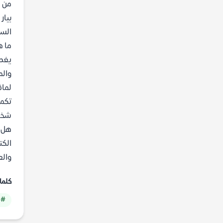
من ه
بيار
السر
ما ه
والم
لماذ
تكمن
شخصي
هل ا
الكت
والع
كلما
# 