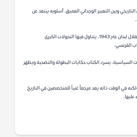
 التاريخي وبين التعبير الوجداني العميق. أسلوبه يبتعد عن
يغطي الكتاب مرحلة تاريخية حساسة وهامة جداً، وهي الفترة التي سبقت استقلال لبنان عام 1943. يتناول فيها التحولات الكبرى
اب الفرنسي.
ات السياسية. يسرد الكتاب حكايات البطولة والتضحية ويظهر
نه في الوقت ذاته يعد مرجعاً غنياً للمتخصصين في التاريخ
عليها.