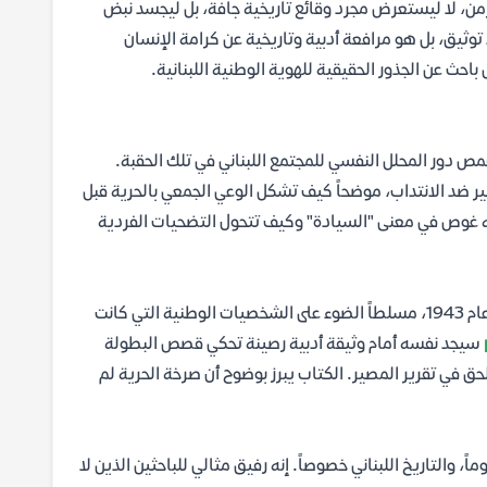
الزمن، لا ليستعرض مجرد وقائع تاريخية جافة، بل ليجسد نبض
وثيق، بل هو مرافعة أدبية وتاريخية عن كرامة الإنسان
باحث عن الجذور الحقيقية للهوية الوطنية اللبنانية.
تقمص دور المحلل النفسي للمجتمع اللبناني في تلك الحقبة.
ر ضد الانتداب، موضحاً كيف تشكل الوعي الجمعي بالحرية قبل
 إنه غوص في معنى "السيادة" وكيف تتحول التضحيات الفردية
يتناول روفايل في ثنايا العمل المنعطفات السياسية والاجتماعية التي سبقت عام 1943، مسلطاً الضوء على الشخصيات الوطنية التي كانت
سيجد نفسه أمام وثيقة أدبية رصينة تحكي قصص البطولة
ق في تقرير المصير. الكتاب يبرز بوضوح أن صرخة الحرية لم
 والتاريخ اللبناني خصوصاً. إنه رفيق مثالي للباحثين الذين لا