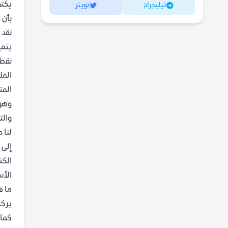
يكتف
تيليجرام
تويتر
بأن 
نقد 
يتمي
نقطة
المل
المت
وهو 
والت
لنا 
إلى 
الكت
الأس
ما ه
يركز
كما 