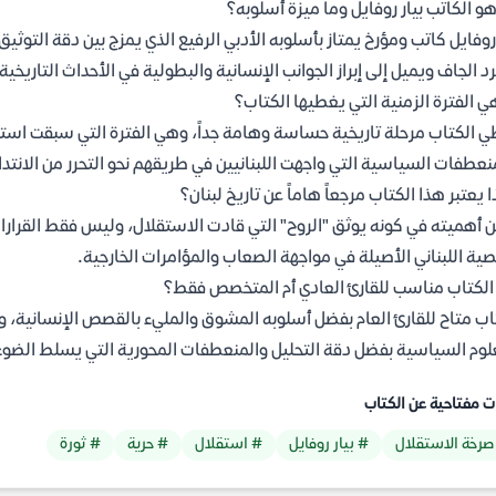
و الكاتب بيار روفايل وما ميزة أسلوبه؟
 روفايل كاتب ومؤرخ يمتاز بأسلوبه الأدبي الرفيع الذي يمزج بين دقة التوثيق
د الجاف ويميل إلى إبراز الجوانب الإنسانية والبطولية في الأحداث التاريخية.
ي الفترة الزمنية التي يغطيها الكتاب؟
نعطفات السياسية التي واجهت اللبنانيين في طريقهم نحو التحرر من الانتد
ا يعتبر هذا الكتاب مرجعاً هاماً عن تاريخ لبنان؟
 أهميته في كونه يوثق "الروح" التي قادت الاستقلال، وليس فقط القرار
ة اللبناني الأصيلة في مواجهة الصعاب والمؤامرات الخارجية.
لكتاب مناسب للقارئ العادي أم المتخصص فقط؟
اب متاح للقارئ العام بفضل أسلوبه المشوق والمليء بالقصص الإنسانية، ولك
لوم السياسية بفضل دقة التحليل والمنعطفات المحورية التي يسلط الضوء 
ت مفتاحية عن الكتاب
صرخة الاستقلال
# بيار روفايل
# استقلال
# حرية
# ثورة