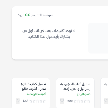
متوسط التقييم:
0.0
من 5
لا توجد تقييمات بعد. كن أنت أول من
يشارك رأيه حول هذا الكتاب.
ية
تحميل كتاب الصهيونية
تحميل كتاب كتالوج
إسرائيل والعرب (مئة
مصر – أشرف صالح
عام من الصراع) – حسن
محمد
حسن البراري
أشرف صالح محمد
البراري
(0.0)
(0.0)