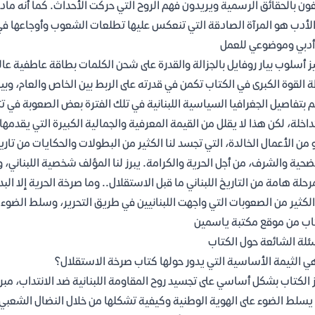
ون بالحقائق الرسمية ويريدون فهم الروح التي حركت الأحداث. كما أنه م
الأدب هو المرآة الصادقة التي تنعكس عليها تطلعات الشعوب وأوجاعها في 
أدبي وموضوعي للعمل
ز أسلوب بيار روفايل بالجزالة والقدرة على شحن الكلمات بطاقة عاطفية عال
 القوة الكبرى في الكتاب تكمن في قدرته على الربط بين الخاص والعام، وب
م بتفاصيل الجغرافيا السياسية اللبنانية في تلك الفترة بعض الصعوبة في 
داخلة، لكن هذا لا يقلل من القيمة المعرفية والجمالية الكبيرة التي يقدم
من الأعمال الخالدة، التي تجسد لنا الكثير من البطولات والحكايات من تاري
ضحية والشرف، من أجل الحرية والكرامة. يبرز لنا المؤلف شخصية اللبناني، 
مرحلة هامة من التاريخ اللبناني ما قبل الاستقلال.. وما صرخة الحرية إلا ال
الكثير من الصعوبات التي واجهت اللبنانيين في طريق التحرير، وسلط الضوء
اب من موقع مكتبة ياسمين
ئلة الشائعة حول الكتاب
ي الثيمة الأساسية التي يدور حولها كتاب صرخة الاستقلال؟
 الكتاب بشكل أساسي على تجسيد روح المقاومة اللبنانية ضد الانتداب، مبر
يسلط الضوء على الهوية الوطنية وكيفية تشكلها من خلال النضال الشعبي