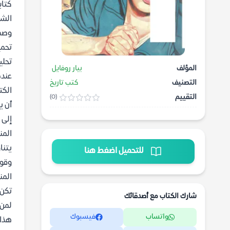
كتاب
الشا
وصمو
تحمي
تحلي
المؤلف
بيار روفايل
عندم
التصنيف
كتب تاريخ
الكت
التقييم
(0)
أن ي
إلى 
المن
للتحميل اضغط هنا
وقود
المن
تكن 
شارك الكتاب مع أصدقائك
لمن 
واتساب
فيسبوك
هذا 