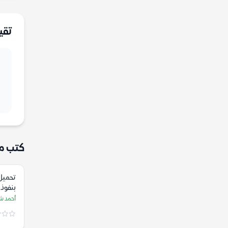
تقي
كتب م
تحميل
بنفوذ 
أحمد ش
أحمد 