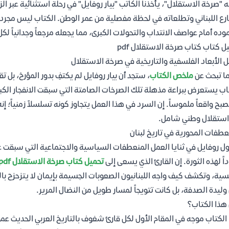
ه "صرخة الاستقلال"، يأخذنا الكاتب "بيار روفايل" في رحلة استثنائية عبر 
رع اللبناني وتطلعاته في لحظة مفصلية من عمر الوطن. الكتاب ليس مجرد ت
ده أمام عواصف الانتداب والتحولات الكبرى، مما يجعله مرجعاً وجدانياً لكل 
ل كتاب كتاب صرخة الاستقلال pdf
ل الأبعاد الفلسفية والتاريخية في صرخة الاستقلال
ا تبحث عن
ملخص الكتاب
، ستجد أن بيار روفايل لم يكتفِ بدور المؤرخ، بل 
اب يستعرض ببراعة مذهلة تلك الصرخات الصامتة التي سبقت الانفجار الكبي
صبح واقعاً ملموساً. إن السرد في هذا العمل يتجاوز كونه تسلسلاً زمنياً؛
استقلال وطني شامل.
عطفات المحورية في تاريخ لبنان
اً لهذه الثورة. إن القارئ الذي يسعى إلى
تحميل كتاب صرخة الاستقلال pdf
سية، وتكشف كيف واجه اللبنانيون الصعوبات الجسيمة بإيمان لا يتزحزح بالح
وليدة الصدفة، بل كانت تتويجاً لمسار طويل من النضال المرير.
هذا الكتاب؟
الكتاب موجه في المقام الأول لكل قارئ شغوف بالتاريخ العربي الحديث عموماً،