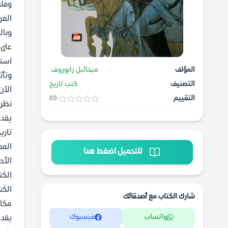
وفلس
الغر
وبال
على 
است
المؤلف
ميخائيل زابوروف
وتأث
التصنيف
كتب تاريخ
الآن
التقييم
(0)
نظرة
يقد
تاري
العم
للتحميل اضغط هنا
الأح
الكت
الكن
شارك الكتاب مع أصدقائك
مكاس
واتساب
فيسبوك
يقدم