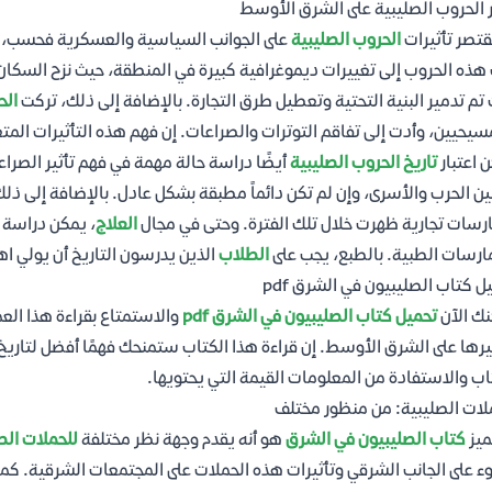
ر الحروب الصليبية على الشرق الأوسط
قتصر تأثيرات
الحروب الصليبية
على الجوانب السياسية والعسكرية فحسب، بل
هذه الحروب إلى تغييرات ديموغرافية كبيرة في المنطقة، حيث نزح السكان و
تم تدمير البنية التحتية وتعطيل طرق التجارة. بالإضافة إلى ذلك، تركت
الح
سيحيين، وأدت إلى تفاقم التوترات والصراعات. إن فهم هذه التأثيرات المت
 اعتبار
تاريخ الحروب الصليبية
أيضًا دراسة حالة مهمة في فهم تأثير الصرا
ين الحرب والأسرى، وإن لم تكن دائماً مطبقة بشكل عادل. بالإضافة إلى 
رسات تجارية ظهرت خلال تلك الفترة. وحتى في مجال
العلاج
، يمكن دراسة 
ارسات الطبية. بالطبع، يجب على
الطلاب
الذين يدرسون التاريخ أن يولي اهتم
ل كتاب الصليبيون في الشرق pdf
ك الآن
تحميل كتاب الصليبيون في الشرق pdf
والاستمتاع بقراءة هذا العمل
يرها على الشرق الأوسط. إن قراءة هذا الكتاب ستمنحك فهمًا أفضل لتاريخ 
اب والاستفادة من المعلومات القيمة التي يحتويها.
لات الصليبية: من منظور مختلف
ميز
كتاب الصليبيون في الشرق
هو أنه يقدم وجهة نظر مختلفة
للحملات الص
ء على الجانب الشرقي وتأثيرات هذه الحملات على المجتمعات الشرقية. كما ي