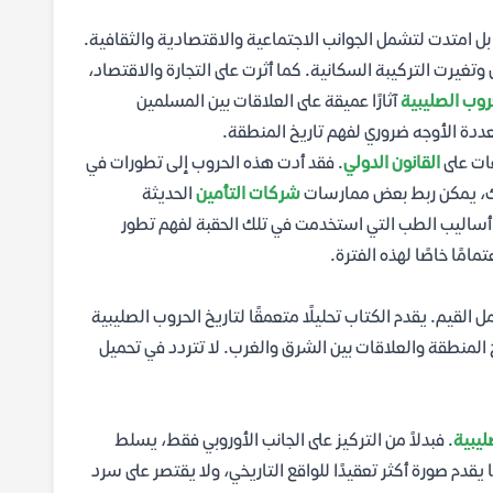
 امتدت لتشمل الجوانب الاجتماعية والاقتصادية والثقافية.
تغيرت التركيبة السكانية. كما أثرت على التجارة والاقتصاد،
روب الصليبية
آثارًا عميقة على العلاقات بين المسلمين
عددة الأوجه ضروري لفهم تاريخ المنطقة.
عات على
القانون الدولي
. فقد أدت هذه الحروب إلى تطورات في
ذلك، يمكن ربط بعض ممارسات
شركات التأمين
الحديثة
أساليب الطب التي استخدمت في تلك الحقبة لفهم تطور
امًا خاصًا لهذه الفترة.
 القيم. يقدم الكتاب تحليلًا متعمقًا لتاريخ الحروب الصليبية
المنطقة والعلاقات بين الشرق والغرب. لا تتردد في تحميل
ليبية
. فبدلاً من التركيز على الجانب الأوروبي فقط، يسلط
قدم صورة أكثر تعقيدًا للواقع التاريخي، ولا يقتصر على سرد