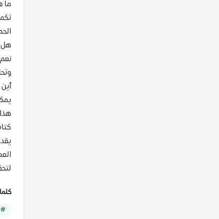
ما ه
تكمن
الحم
هل ك
نعم،
وتحل
أين 
هذا 
كتاب
يقدم
العم
لتحقي
كلما
# 