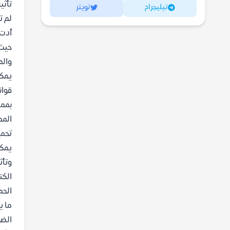
تأثي
تيليجرام
تويتر
لم ت
أدت 
حيث 
والم
يمكن
قوان
بمما
المم
تحمي
يمكن
وتأث
الكت
الحم
ما ي
الضو