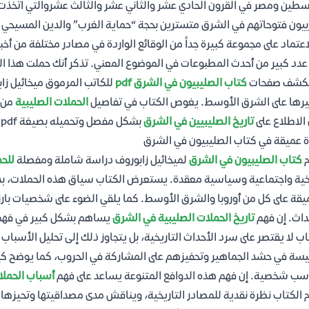
طين ومصر في القرون الحادي عشر والثاني عشر والثالث عشروالتي اتخذت
بيون فتوحاتهم في الشرق متسترين بحجة “حماية الغرب” والدين المسيحي 
اعتماد على مجموعة كبيرة جداً من الوقائع الواردة في مصادر مختلفة من أخب
عدد كبير من أحدث المطبوعات في الموضوع المعني. تذكر أنك حملت هذا ا
كشف صفحات
كتاب الصليبيون في الشرق pdf
للكاتب المرموق ميخائيل زابو
يرها على الشرق الأوسط. يغوص الكتاب في تفاصيل
الحملات الصليبية
من و
 الاطلاع على
تاريخ الصليبيين في الشرق
بشكل مفصل وتحميله بصيغة pdf.
 عميقة في كتاب الصليبيون في الشرق
م
كتاب الصليبيون في الشرق
لميخائيل زابوروف دراسة شاملة ومفصلة
للحم
خية واجتماعية وسياسية معقدة. يستعرض الكتاب سياق هذه الحملات، بدءًا م
يقة على كل من أوروبا والشرق الأوسط. كما يلقي الضوء على شخصيات بارزة 
داث. إن فهم
تاريخ الحملات الصليبية في الشرق
يساهم بشكل كبير في فهم ا
اب لا يقتصر على سرد الأحداث التاريخية، بل يتجاوز ذلك إلى تحليل الأسباب
يسة في حشد الجماهير وتحفيزهم على المشاركة في الحروب، كما يوضح كي
ب شخصية. إن فهم هذه الدوافع المتنوعة يساعد على فهم
أسباب الحملا
 الكتاب نظرة نقدية للمصادر التاريخية، ويناقش مدى مصداقيتها وتحيزها.