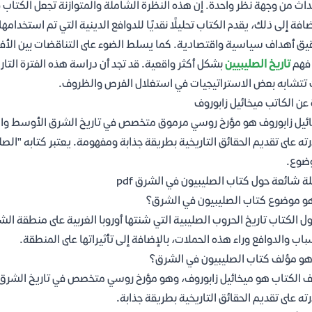
داث من وجهة نظر واحدة. إن هذه النظرة الشاملة والمتوازنة تجعل الكتاب 
ضافة إلى ذلك، يقدم الكتاب تحليلًا نقديًا للدوافع الدينية التي تم استخدامها 
يق أهداف سياسية واقتصادية. كما يسلط الضوء على التناقضات بين الأفعا
 فهم
تاريخ الصليبيين
بشكل أكثر واقعية. قد تجد أن دراسة هذه الفترة الت
تتشابه بعض الاستراتيجيات في استغلال الفرص والظروف.
 عن الكاتب ميخائيل زابوروف
ئيل زابوروف هو مؤرخ روسي مرموق متخصص في تاريخ الشرق الأوسط والحمل
ته على تقديم الحقائق التاريخية بطريقة جذابة ومفهومة. يعتبر كتابه "الص
ضوع.
ة شائعة حول كتاب الصليبيون في الشرق pdf
و موضوع كتاب الصليبيون في الشرق؟
ول الكتاب تاريخ الحروب الصليبية التي شنتها أوروبا الغربية على منطقة ا
باب والدوافع وراء هذه الحملات، بالإضافة إلى تأثيراتها على المنطقة.
و مؤلف كتاب الصليبيون في الشرق؟
 الكتاب هو ميخائيل زابوروف، وهو مؤرخ روسي متخصص في تاريخ الشرق ال
ته على تقديم الحقائق التاريخية بطريقة جذابة.