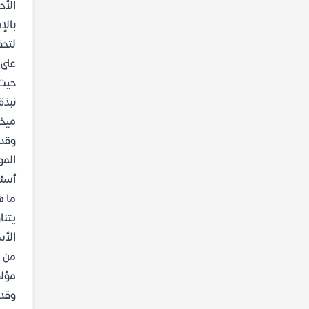
الأح
بالإ
لتحق
على
حيث 
نبذة
ميخا
وقدر
المو
أسئل
ما ه
يتنا
الأس
من ه
مؤلف
وقدر