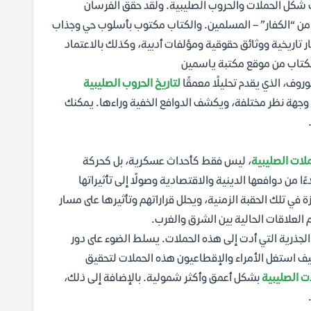
 شكل الحملات والحروب الصليبية. ولقد حقق الفرسان
من “الكفار” – المسلمين. والكتاب مكتوب بأسلوب حي وجذاب
ار تاريخية ووثائق حقوقية ومؤلفات أدبية، وكذلك بالاعتماد
لكتاب من موقع مكتبة ياسمين
روف، الذي يقدم تحليلًا معمقًا
لتاريخ الحروب الصليبية
جهة نظر مختلفة، ويكشف الدوافع الخفية وراءها. يمكنك
لات الصليبية
، ليس فقط كأحداث عسكرية، بل كحركة
ن دوافعها الدينية والاقتصادية وصولًا إلى تأثيراتها
في تلك الحقبة الزمنية، ويحلل قراراتهم وتأثيرها على مسار
لعلاقات الحالية بين الشرق والغرب.
 الجذرية التي أدت إلى هذه الحملات. يسلط الضوء على دور
ف استغل الأمراء والإقطاعيون هذه الحملات لتحقيق
ت الصليبية
بشكل أعمق وأكثر شمولية. بالإضافة إلى ذلك،