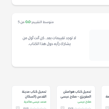
متوسط التقييم:
0.0
من 5
لا توجد تقييمات بعد. كن أنت أول من
يشارك رأيه حول هذا الكتاب.
تحميل كتاب هوامش
تحميل كتاب مدينة
مة
المقريزي – صلاح عيسى
القدس (السكان
والأرض (العرب
صلاح عيسى
محمد عيسى صالحية
واليهود) 1858- 1948
(0.0)
(0.0)