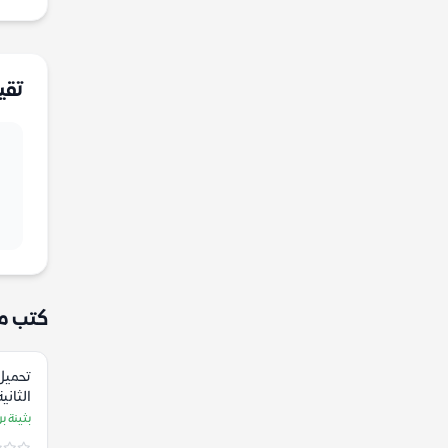
تقي
كتب م
تحميل 
الثاني
يزيد ب
بثينة 
بن حس