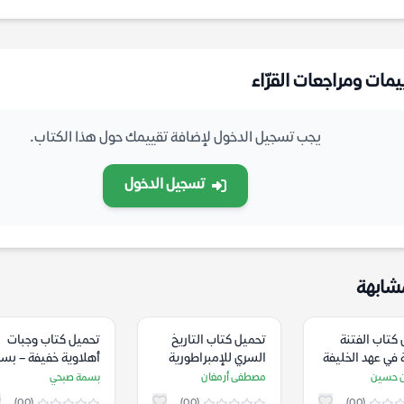
يمات ومراجعات القرّاء
يجب تسجيل الدخول لإضافة تقييمك حول هذا الكتاب.
تسجيل الدخول
شابهة
كتاب الفتنة
تحميل كتاب التاريخ
تحميل كتاب وجبات
ة في عهد الخليفة
السري للإمبراطورية
أهلاوية خفيفة – بس
ن معاوية – بثينة
العثمانية – مصطفى
صبحي
بن حسين
مصطفى أرمغان
بسمة صبحي
ين
أرمغان
(0.0)
(0.0)
(0.0)