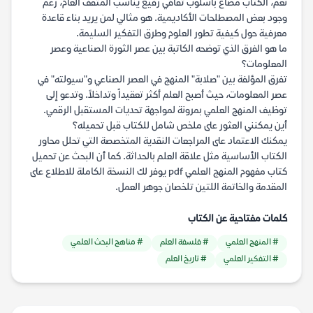
نعم، الكتاب مصاغ بأسلوب ثقافي رفيع يناسب المثقف العام، رغم
وجود بعض المصطلحات الأكاديمية. هو مثالي لمن يريد بناء قاعدة
معرفية حول كيفية تطور العلوم وطرق التفكير السليمة.
ما هو الفرق الذي توضحه الكاتبة بين عصر الثورة الصناعية وعصر
المعلومات؟
تفرق المؤلفة بين "صلابة" المنهج في العصر الصناعي و"سيولته" في
عصر المعلومات، حيث أصبح العلم أكثر تعقيداً وتداخلاً. وتدعو إلى
توظيف المنهج العلمي بمرونة لمواجهة تحديات المستقبل الرقمي.
أين يمكنني العثور على ملخص شامل للكتاب قبل تحميله؟
يمكنك الاعتماد على المراجعات النقدية المتخصصة التي تحلل محاور
الكتاب الأساسية مثل علاقة العلم بالحداثة. كما أن البحث عن تحميل
كتاب مفهوم المنهج العلمي pdf يوفر لك النسخة الكاملة للاطلاع على
المقدمة والخاتمة اللتين تلخصان جوهر العمل.
كلمات مفتاحية عن الكتاب
# المنهج العلمي
# فلسفة العلم
# مناهج البحث العلمي
# التفكير العلمي
# تاريخ العلم