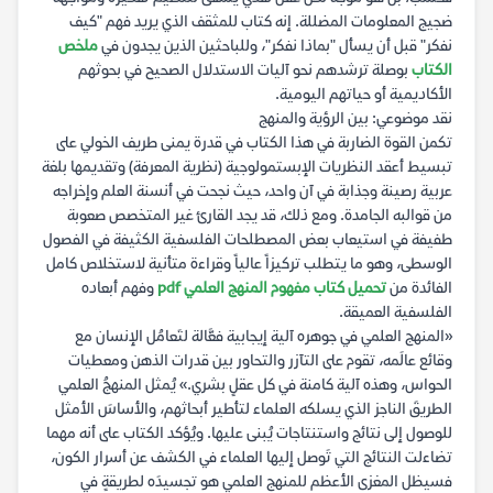
ضجيج المعلومات المضللة. إنه كتاب للمثقف الذي يريد فهم "كيف
نفكر" قبل أن يسأل "بماذا نفكر"، وللباحثين الذين يجدون في
ملخص
الكتاب
بوصلة ترشدهم نحو آليات الاستدلال الصحيح في بحوثهم
الأكاديمية أو حياتهم اليومية.
نقد موضوعي: بين الرؤية والمنهج
تكمن القوة الضاربة في هذا الكتاب في قدرة يمنى طريف الخولي على
تبسيط أعقد النظريات الإبستمولوجية (نظرية المعرفة) وتقديمها بلغة
عربية رصينة وجذابة في آن واحد، حيث نجحت في أنسنة العلم وإخراجه
من قوالبه الجامدة. ومع ذلك، قد يجد القارئ غير المتخصص صعوبة
طفيفة في استيعاب بعض المصطلحات الفلسفية الكثيفة في الفصول
الوسطى، وهو ما يتطلب تركيزاً عالياً وقراءة متأنية لاستخلاص كامل
الفائدة من
تحميل كتاب مفهوم المنهج العلمي pdf
وفهم أبعاده
الفلسفية العميقة.
«المنهج العلمي في جوهره آلية إيجابية فعَّالة لتَعامُل الإنسان مع
وقائع عالَمه، تقوم على التآزر والتحاور بين قدرات الذهن ومعطيات
الحواس، وهذه آلية كامنة في كل عقلٍ بشري.» يُمثل المنهجُ العلمي
الطريقَ الناجز الذي يسلكه العلماء لتأطير أبحاثهم، والأساسَ الأمثل
للوصول إلى نتائج واستنتاجات يُبنى عليها. ويُؤكد الكتاب على أنه مهما
تضاءلت النتائج التي تَوصل إليها العلماء في الكشف عن أسرار الكون،
فسيظل المغزى الأعظم للمنهج العلمي هو تجسيدَه لطريقةٍ في