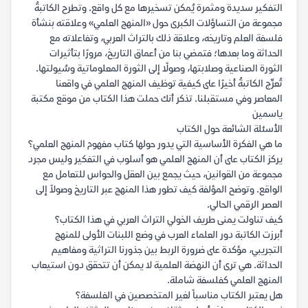
التفكير سديدة ومثمرة يُمكن تسخيرها مع كل واقع. وتطرح الكاتبةُ
مجموعة من التساؤلات الكبرى حول «المنهج العلمي» وعلاقته بنشأة
فلسفة العلم وتاريخه، وعلاقة ذلك بالتراث العربي، وتفاعلاته مع
الحداثة وما بعدها؛ فتمضي بنا من أعماق التاريخ، مرورًا بتأثيرات
الثورة الصناعية وصلابتها، وصولًا إلى الثورة المعلوماتية وسُيولتها.
تُعرِّج الكاتبةُ أخيرًا على كيفية توظيف المنهج العلمي في واقعنا
المعاصر وفي مستقبلنا. تذكر أنك حملت هذا الكتاب من موقع مكتبة
ياسمين
الأسئلة الشائعة حول الكتاب
ما هي الفكرة الأساسية التي يدور حولها كتاب مفهوم المنهج العلمي؟
يركز الكتاب على أن المنهج العلمي هو أسلوب في التفكير وليس مجرد
مجموعة من القوانين، حيث يجمع بين العقل والحواس للتعامل مع
الواقع. وتوضح المؤلفة كيف تطور هذا المنهج عبر التاريخ وصولاً إلى
العصر الرقمي الحالي.
كيف تناولت يمنى طريف الخولي التراث العربي في هذا الكتاب؟
أبرزت الكاتبة دور العلماء العرب في وضع اللبنات الأولى للمنهج
التجريبي، مؤكدة على ضرورة الربط بين جذورنا التراثية ومفاهيم
الحداثة. هي ترى أن النهضة العلمية لا يمكن أن تتحقق دون استيعاب
المنهج العلمي كفلسفة شاملة.
هل يعتبر الكتاب مناسباً لغير المتخصصين في الفلسفة؟