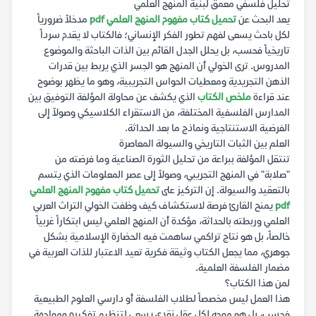
تحليل فلسفي معمق لبنية المنهج العلمي
يعد البحث عن
تحميل كتاب مفهوم المنهج العلمي pdf
مدخلاً ضرورياً
لكل باحث يسعى لفهم تطور الفكر الإنساني؛ فالكتاب لا يقدم سرداً
تاريخياً فحسب، بل يحلل الجدل القائم بين الذات الباحثة والموضوع
المدروس. ترى الخولي أن المنهج هو الجسر الذي يربط بين قدرات
الذهن التجريدية ومعطيات الحواس التجريبية، وهو ما يظهر بوضوح
عند قراءة
ملخص الكتاب
الذي يكشف عن محاولة المؤلفة التوفيق بين
المدارس الفلسفية المختلفة، من الاستقراء الكلاسيكي وصولاً إلى
الفرضية الاستنتاجية ونماذج ما بعد الحداثة.
العلم بين الثبات التاريخي والسيولة المعاصرة
تنتقل المؤلفة ببراعة من تحليل الثورة الصناعية وما فرضته من
"صلابة" في المنهج التجريبي، وصولاً إلى عصر المعلومات الذي يتسم
بالتعقيد والسيولة. إن التركيز على
تحميل كتاب مفهوم المنهج العلمي
pdf
يمنح القارئ فرصة لاستكشاف كيف وظفت الخولي التراث العربي
العلمي وربطته بالحداثة، مؤكدة أن المنهج العلمي ليس ابتكاراً غربياً
خالصاً، بل هو نتاج تراكمي ساهمت فيه الحضارة الإسلامية بشكل
جوهري، مما يجعل الكتاب وثيقة فكرية تعيد الاعتبار للذات العربية في
مضمار الفلسفة العلمية.
لمن هذا الكتاب؟
هذا العمل ليس مخصصاً لطلاب الفلسفة أو دارسي العلوم الطبيعية
فحسب، بل هو موجه لكل عقل نقدي يسعى لتنظيم تفكيره ومواجهة