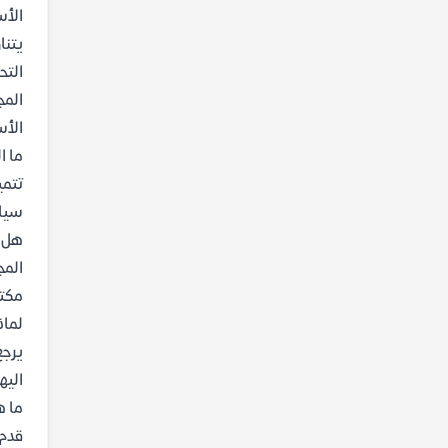
الأس
يتنا
التح
المج
الأس
ما ا
تتمي
سياق
هل ا
المج
مكتو
لماذ
يرجع
اليه
ما ه
قدم 