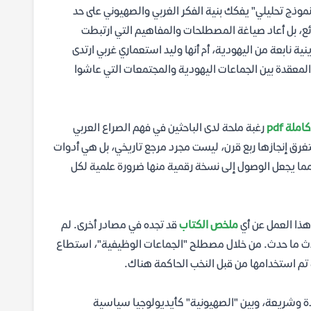
ذج تحليلي" يفكك بنية الفكر الغربي والصهيوني على حد
ع، بل أعاد صياغة المصطلحات والمفاهيم التي ارتبطت
ة نابعة من اليهودية، أم أنها وليد استعماري غربي ارتدى
لمعقدة بين الجماعات اليهودية والمجتمعات التي عاشوا
لة pdf
رغبة ملحة لدى الباحثين في فهم الصراع العربي
غرق إنجازها ربع قرن، ليست مجرد مرجع تاريخي، بل هي أدوات
ة، مما يجعل الوصول إلى نسخة رقمية منها ضرورة علمية لكل
هذا العمل عن أي
ملخص الكتاب
قد تجده في مصادر أخرى. لم
دث ما حدث. من خلال مصطلح "الجماعات الوظيفية"، استطاع
 تم استخدامها من قبل النخب الحاكمة هناك.
دة وشريعة، وبين "الصهيونية" كأيديولوجيا سياسية