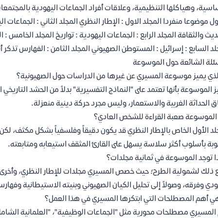
اسية، وهياكلها التنظيمية، وعلاقات أفراد الجماعات اليهودية بالمجتمعات
ول موضوعا منفردا المجلد الاول : الإطار النظري المجلد الثاني : الجماعات ال
ديث والثقافة المجلد الرابع : الجماعات اليهودية : تواريخ المجلد الخامس :
لد السابع : إسرائيل : المستوطن الصهيوني المجلد الثامن : الفهارس تذك
ئلة الشائعة حول الموسوعة
لذي يميز موسوعة المسيري عن غيرها من الدراسات حول الصهيونية؟
ز الموسوعة بأنها تعتمد على "النماذج التفسيرية" بدلاً من الحشد التاريخ
 الحداثة الغربية والاستعمار، وليس مجرد حركة دينية منعزلة.
لموسوعة صعبة القراءة للشخص العادي؟
لد الأول الخاص بالإطار النظري قد يكون دقيقاً وفلسفياً بشكل مكثف، لكن ا
بة بأسلوب أكثر سلاسة يسهل على القارئ المثقف استيعابه ومتابعته.
ا توجد الموسوعة في ثمانية مجلدات؟
 ذلك لشمولية الطرح؛ حيث خصص المسيري مجلدات للإطار النظري، وأخرى لت
ودي وفرقه، وصولاً إلى تحليل الكيان الصهيوني وبنيته الاستيطانية وفها
ي أهم المصطلحات التي ابتكرها المسيري في هذا العمل؟
المسيري مصطلحات محورية مثل "الجماعات الوظيفية"، "العلمانية الشامل