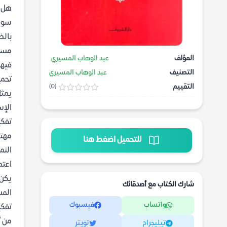
هل ي
سواء
بالظ
مسوح
المؤلف
عبد الوهاب المسيري
فيها
التصنيف
عبد الوهاب المسيري
تحمي
التقييم
(0)
يمثل
الإس
تفكي
مهتم
للتحميل اضغط هنا
النم
اعتم
يكن 
شارك الكتاب مع أصدقائك
المس
واتساب
فيسبوك
تفكي
من أ
تيليجرام
تويتر