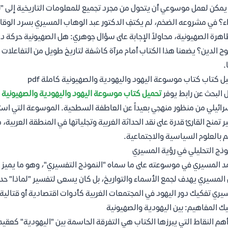
مكن لعمل موسوعي أن يتحول من مجرد تجميع للمعلومات التاريخية إلى "نمو
؟ في مشروعه الضخم، لم يكتفِ الدكتور عبد الوهاب المسيري بسرد الوقائ
اهرة الصهيونية، محاولاً الإجابة على سؤال جوهري: هل الصهيونية حركة ديني
 الدين؟ يضعنا هذا الكتاب أمام مرآة كاشفة لتاريخ طويل من التفاعلات ا
.
ل كتاب كتاب موسوعة اليهود واليهودية والصهيونية كاملة pdf
 البحث عن رابط يوفر
تحميل كتاب موسوعة اليهود واليهودية والصهيونية كام
رائيلي من منظور منهجي بعيداً عن العاطفة السطحية. الموسوعة التي است
ر تمنح القارئ قدرة على نقد الحداثة الغربية وتجلياتها في المنطقة العربي
 بالعلوم السياسية والاجتماعية.
وذج التحليلي في رؤية المسيري
د المسيري في موسوعته على ما سماه "النموذج التفسيري"، وهو ما يميز 
المسيري يهدف لجمع الأسماء والتواريخ، بل كان يسعى لتفسير "لماذا" ح
يري تفكيك دور اليهود في المجتمعات الغربية كأدوات اقتصادية أو قتالية
ك المفاهيم: بين اليهودية والصهيونية
هم النقاط التي يبرزها الكتاب هي التفرقة الحاسمة بين "اليهودية" كعقي