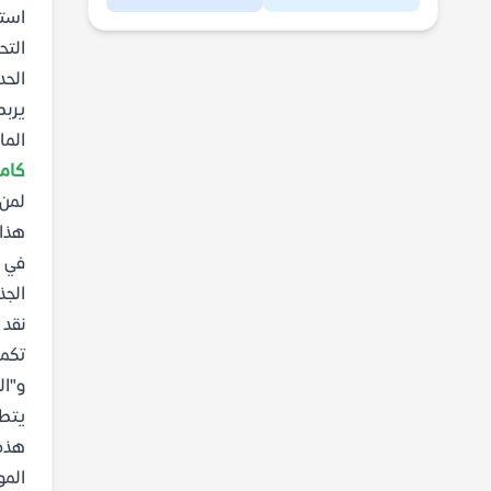
استع
التح
الحد
يربط
الما
كاملة 
لمن 
هذا 
في م
الجذ
نقد 
تكمن
و"ال
يتطل
هذه 
المو