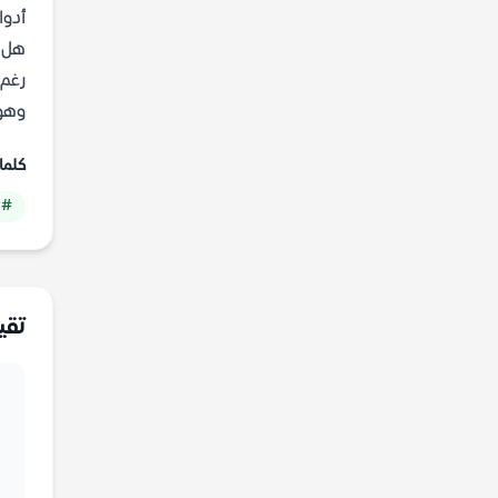
أدوا
هل ي
رغم 
وهو 
كلما
# 
تقي