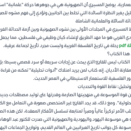
مارية. يوضح المسيري أن الصهيونية هي في جوهرها حركة "علمانية" استع
ليل يغير النظرة السائدة التي تخلط بين الجانبين وتؤدي إلى فهم مشوه للصر
اثة السائلة والعلمانية الشاملة
 المسيري في المجلدات الأولى بين نشوء الصهيونية وبين أزمة الحداثة الغرب
دي الغربي هو ما مهد الطريق لإنشاء كيان وظيفي في فلسطين، مما يجعل
pdf
رحلة في تاريخ الفلسفة الغربية وليست مجرد تأريخ لجماعة عرقية.
هذا الكتاب؟
الكتاب ليس للقارئ الذي يبحث عن إجابات سريعة أو سرد قصصي بسيط؛ بل 
قارنة الأديان. إنه كتاب لمن يريد امتلاك "أدوات تحليلية" تمكنه من قراء
ور الفلسفية للاستعمار الاستيطاني في العصر الحديث.
وتحليل: نقاط القوة والتحديات
 قوة الموسوعة في منهجيتها الصارمة وقدرتها على توليد مصطلحات جديدة 
حلولية". ومع ذلك، قد يجد القارئ غير المتخصص صعوبة في التعامل مع الكث
ب الأمر تركيزاً عالياً وصبراً لمتابعة تسلسل الأفكار المعقدة، لكن هذه ا
هي موسوعة اليهود واليهودية والصهيونية التي صدرت للكتور عبد الوهاب 
سوعة كل جوانب تاريخ العبرانيين في العالم القديم، وتواريخ الجماعات اليهو