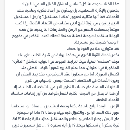
هذا الكتاب موجه بشكل أساسي لعشاق الخيال العلمي الذين لا
يكتفون بالإثارة السطحية، بل يبحثون عن أبعاد فكرية وعلمية خلف
الأحداث. كما أنها مثالية لجمهور "ملف المستقبل" و"رجل المستحيل"
الذين يرغبون في رؤية نضج أدبي مختلف في الأعداد الخاصة. إذا كنت
مهتماً بمعضلات السفر عبر الزمن والمفارقات التاريخية، فإن هذه
الرواية ستقدم لك وجبة ذهنية ممتعة تجعلك تعيد التفكير في مفهوم
"الوقت" كقيمة غير مستردة.
نقد متوازن: ملامح القوة والضعف
تكمن نقطة القوة الكبرى في هذه الرواية في قدرة الكاتب على بناء
حبكة "محكمة" تقنياً، حيث تترابط الخيوط في النهاية لتشكل "الدائرة"
المذكورة في العنوان، مما يمنح القارئ شعوراً بالرضا الذهني عند
اكتمال الصورة. أما من منظور النقد الموضوعي، فقد يجد البعض أن
وتيرة الأحداث في المنتصف اتسمت ببعض الإسهاب في شرح
النظريات العلمية على حساب التطور الدرامي للشخصيات الجانبية، إلا
أن هذا لا يقلل من القيمة الكلية للعمل كواحد من أبرز إنتاجات سلسلة
الأعداد الخاصة.
الزمن .. البعد الرابع للمادة , كما وصفه اينشتاين … فماذا لو استطعنا
عبور ذلك البعد الرابع , والتجوّل فيه جيئة وذهابا ؟! ماذا لو سيطرنا
على الزمن , وصار الماضى والحاضر والمستقبل مجرّد دائرة واحدة ؟! أية
قوة يمكن أن نمتلكها حينئذ ؟! بل أية سطوة ؟! … هل سنصير قادرين