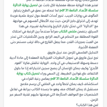
تحميل كتاب رواية الدائرة سلسلة الأعداد الخاصة 31 pdf
تعتبر هذه الرواية محطة مفصلية لكل باحث عن
تحميل رواية الدائرة
سلسلة الأعداد الخاصة 31 pdf
لما تحمله من عمق في الطرح يتجاوز
المألوف في روايات الجيب. تدور أحداث القصة حول تجربة علمية فريدة
تهدف إلى اختراق حاجز الزمن، حيث يجد الأبطال أنفسهم في مواجهة
مع "الدائرة" التي تمثل تكرار التاريخ واحتمالية تغييره. في هذا
السياق، يتضمن
ملخص الكتاب
صراعاً محتدماً بين الرغبة في امتلاك
القوة المطلقة عبر التحكم في البعد الرابع، وبين الأخلاقيات التي تحذر
من العبث بمجريات القدر، مما يجعل القارئ في حالة ترقب مستمر حتى
الصفحة الأخيرة.
التحليل الفلسفي للزمن عند نبيل فاروق
نجح نبيل فاروق في تحويل النظريات الفيزيائية المعقدة إلى مادة أدبية
دسمة وسهلة الاستيعاب في آن واحد. الرواية تناقش فكرة "العود
الأبدي" وكيف يمكن للإنسان أن يصبح سجين اختياراته إذا ما حاول
الالتفاف على قوانين الطبيعة. إن السعي وراء
تحميل كتاب رواية
الدائرة سلسلة الأعداد الخاصة 31 pdf
يعكس رغبة القراء في
استكشاف كيف يمكن لخطأ واحد في الماضي أن يرسم ملامح
مستقبل لا يمكن الفكاك منه، وهو ما جسده الكاتب ببراعة في تفاعل
الشخصيات مع المواقف المتأزمة التي فرضتها عليهم تقنية السفر عبر
الزمن.
لمن هذا الكتاب؟