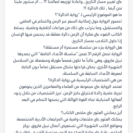
على تغيير مسار التاريخ , واعادة توزيعه لصالحنا ؟! … أم ستدور علينا
نحن أيضا , تلك الدائرة ؟!
ما هو الموضوع الرئيسي لـ "رواية الدائرة"؟
تتمحور الرواية حول إمكانية السفر عبر الزمن والتحكم في الماضي
والمستقبل، وما يترتب على ذلك من صراعات أخلاقية وعلمية. يسلط
الكاتب الضوء على فكرة أن الزمن دائرة مغلقة قد ينحبس فيها الإنسان
إذا حاول التلاعب بمسار التاريخ.
هل الرواية جزء من سلسلة مستمرة أم مستقلة؟
الرواية تحمل الرقم 31 ضمن "سلسلة الأعداد الخاصة" التي يصدرها
نبيل فاروق، وهي غالباً ما تكون قصصاً طويلة ومنفصلة عن السلاسل
الشهيرة الأخرى. يمكن قراءتها بشكل مستقل تماماً دون الحاجة
لمعرفة الأعداد السابقة في السلسلة.
من هي الشخصيات الرئيسية في رواية الدائرة؟
تعتمد الرواية على مجموعة من العلماء والمغامرين الذين يخوضون
تجربة علمية رائدة لاختراق حاجز الزمن. تبرز الشخصيات من خلال ردود
أفعالها المتباينة تجاه القوة الهائلة التي يمنحها التحكم في البعد
الرابع.
أين يمكنني العثور على ملخص الكتاب؟
يمكنك العثور على ملخصات وافية في المراجعات الأدبية المتخصصة
ومواقع الكتب الشهيرة التي تستعرض أعمال نبيل فاروق. يركز
الملخص عادة على فكرة الصراع مع الزمن وحتمية القدر في إطار خيال