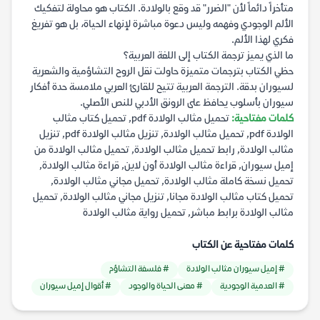
متأخراً دائماً لأن "الضرر" قد وقع بالولادة. الكتاب هو محاولة لتفكيك
الألم الوجودي وفهمه وليس دعوة مباشرة لإنهاء الحياة، بل هو تفريغ
فكري لهذا الألم.
ما الذي يميز ترجمة الكتاب إلى اللغة العربية؟
حظي الكتاب بترجمات متميزة حاولت نقل الروح التشاؤمية والشعرية
لسيوران بدقة. الترجمة العربية تتيح للقارئ العربي ملامسة حدة أفكار
سيوران بأسلوب يحافظ على الرونق الأدبي للنص الأصلي.
كلمات مفتاحية:
تحميل مثالب الولادة pdf, تحميل كتاب مثالب
الولادة pdf, تحميل مثالب الولادة, تنزيل مثالب الولادة pdf, تنزيل
مثالب الولادة, رابط تحميل مثالب الولادة, تحميل مثالب الولادة من
إميل سيوران, قراءة مثالب الولادة أون لاين, قراءة مثالب الولادة,
تحميل نسخة كاملة مثالب الولادة, تحميل مجاني مثالب الولادة,
تحميل كتاب مثالب الولادة مجانا, تنزيل مجاني مثالب الولادة, تحميل
مثالب الولادة برابط مباشر, تحميل رواية مثالب الولادة
كلمات مفتاحية عن الكتاب
# إميل سيوران مثالب الولادة
# فلسفة التشاؤم
# العدمية الوجودية
# معنى الحياة والوجود
# أقوال إميل سيوران