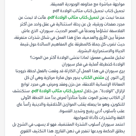
مواجهة مباشرة مع مخاوفه الوجودية العميقة.
تحميل كتاب تحميل كتاب مثالب الولادة pdf
عندما تبحث عن
تحميل كتاب مثالب الولادة pdf
، فأنت لا تبحث عن
مجرد صفحات ورقية، بل عن رحلة استثنائية في عقل واحد من أكثر
الفلاسفة تشاؤماً وصدقاً في العصر الحديث. سيوران، الذي عاش
ممزقاً بين الأرق والعدمية، صاغ هذا العمل في شكل شذرات متفرقة،
حيث تضرب كل جملة كالمطرقة على المفاهيم السائدة حول قيمة
الحياة والاستمرارية البشرية.
تحليل فلسفي معمق: لماذا نخشى الولادة أكثر من الموت؟
الولادة كخطيئة أصلية في فكر سيوران
يرى سيوران في هذا العمل أن الكارثة قد وقعت بالفعل لحظة خروجنا
إلى النور. إن
ملخص الكتاب
يدور حول فكرة مركزية وهي أن كل
المعاناة الإنسانية اللاحقة، من حزن وفقد ومرض، هي مجرد توابع
لزلزال "الولادة". من خلال
تحميل كتاب مثالب الولادة pdf
، ستكتشف
أن الكاتب يعتبر الموت علاجاً متأخراً لمرض بدأ منذ اللحظة الأولى
للتكوين، وهو ما يجعله يقلب الموازين الأخلاقية والدينية رأساً على
عقب بأسلوب أدبي رفيع وشديد القسوة.
اللغة والشذرات كأداة للمواجهة
اعتمد سيوران أسلوب الشذرة المقتضبة، فهو لا يسهب في الشرح بل
يطلق الحكمة ويدعها تنفجر في ذهن القارئ. هذا التكثيف اللغوي