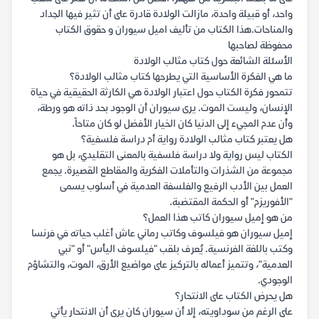
واحد، أو قبيلة واحدة، مازالت الولادة قادرة على أن تثير فيها الحِداد
والمناحات.هذا الكتاب من تأليف اميل سيوران و حقوق الكتاب
محفوظة لصاحبها
الأسئلة الشائعة حول كتاب مثالب الولادة
ما هي الفكرة الأساسية التي يطرحها كتاب مثالب الولادة؟
تتمحور فكرة الكتاب حول اعتبار الولادة هي الكارثة الحقيقية في حياة
الإنسان، وليست الموت. يرى سيوران أن الوجود بحد ذاته هو ورطة،
وأن عدم المجيء إلى الدنيا كان الخيار الأفضل لو كان متاحاً.
هل يعتبر كتاب مثالب الولادة رواية أم دراسة فلسفية؟
الكتاب ليس رواية ولا دراسة فلسفية بالمعنى التقليدي، بل هو
مجموعة من الشذرات والتأملات الفكرية والمقاطع القصيرة. يجمع
العمل بين الأدب الرفيع والفلسفة العدمية في أسلوب يسمى
"الأفوريزم" أو الحكمة المقتضبة.
من هو إميل سيوران كاتب هذا العمل؟
إميل سيوران هو فيلسوف وكاتب رماني عاش أغلب حياته في فرنسا
وكتب باللغة الفرنسية. يُعرف بلقب "فيلسوف اليأس" أو "نبي
العدمية"، وتتميز أعماله بالتركيز على مواضيع الأرق، الموت، والتشاؤم
الوجودي.
هل يحرض الكتاب على الانتحار؟
على الرغم من سوداويته، إلا أن سيوران كان يرى أن الانتحار يأتي