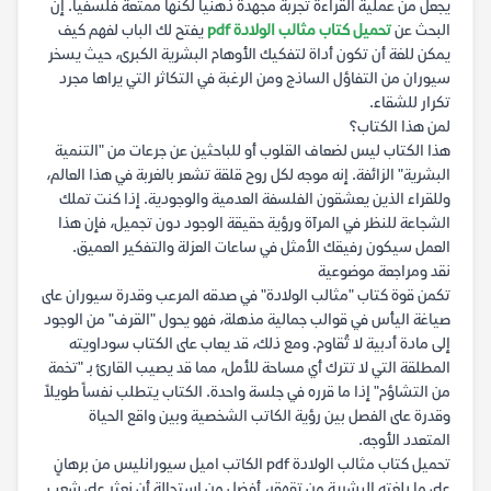
يجعل من عملية القراءة تجربة مجهدة ذهنياً لكنها ممتعة فلسفياً. إن
البحث عن
تحميل كتاب مثالب الولادة pdf
يفتح لك الباب لفهم كيف
يمكن للغة أن تكون أداة لتفكيك الأوهام البشرية الكبرى، حيث يسخر
سيوران من التفاؤل الساذج ومن الرغبة في التكاثر التي يراها مجرد
تكرار للشقاء.
لمن هذا الكتاب؟
هذا الكتاب ليس لضعاف القلوب أو للباحثين عن جرعات من "التنمية
البشرية" الزائفة. إنه موجه لكل روح قلقة تشعر بالغربة في هذا العالم،
وللقراء الذين يعشقون الفلسفة العدمية والوجودية. إذا كنت تملك
الشجاعة للنظر في المرآة ورؤية حقيقة الوجود دون تجميل، فإن هذا
العمل سيكون رفيقك الأمثل في ساعات العزلة والتفكير العميق.
نقد ومراجعة موضوعية
تكمن قوة كتاب "مثالب الولادة" في صدقه المرعب وقدرة سيوران على
صياغة اليأس في قوالب جمالية مذهلة، فهو يحول "القرف" من الوجود
إلى مادة أدبية لا تُقاوم. ومع ذلك، قد يعاب على الكتاب سوداويته
المطلقة التي لا تترك أي مساحة للأمل، مما قد يصيب القارئ بـ "تخمة
من التشاؤم" إذا ما قرره في جلسة واحدة. الكتاب يتطلب نفساً طويلاً
وقدرة على الفصل بين رؤية الكاتب الشخصية وبين واقع الحياة
المتعدد الأوجه.
تحميل كتاب مثالب الولادة pdf الكاتب اميل سيورانليس من برهانٍ
على ما بلغته البشرية من تقهقر، أفضل من استحالة أن نعثر على شعب