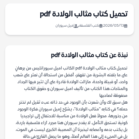
تحميل كتاب مثالب الولادة pdf
2026/05/13
كتب الفلسفة
إميل سيوران
نبذة عن كتاب مثالب الولادة pdf
تحميل كتاب مثالب الولادة pdf الكاتب اميل سيورانليس من برهانٍ
على ما بلغته البشرية من تقهقر، أفضل من استحالة أن نعثر على شعب
واحد، أو قبيلة واحدة، مازالت الولادة قادرة على أن تثير فيها الحِداد
والمناحات.هذا الكتاب من تأليف اميل سيوران و حقوق الكتاب
محفوظة لصاحبها
هل سبق لك وأن شعرت بأن الوجود في حد ذاته عبء ثقيل لم تختر
حمله؟ في كتابه "مثالب الولادة"، يشرّح إميل سيوران فكرة الوجود
من جذورها، محولاً فعل الولادة من مناسبة للاحتفال إلى تراجيديا
كونية تستحق التأمل. لا يقدم سيوران هنا مجرد آراء فلسفية باردة،
بل يكتب بدمه وأعصابه ليخبرنا أن المصيبة الكبرى ليست في الموت،
بل في المجيء إلى هذا العالم أصلاً، وهو ما يجعل القارئ في حالة