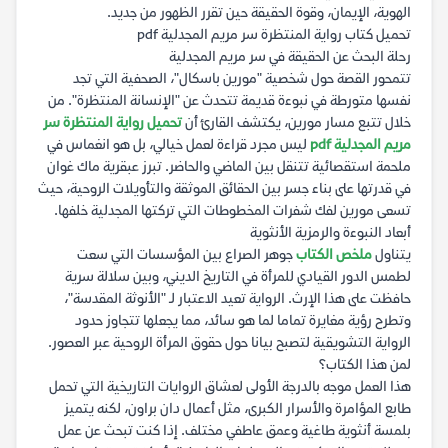
الهوية، الإيمان، وقوة الحقيقة حين تقرر الظهور من جديد.
تحميل كتاب رواية المنتظرة سر مريم المجدلية pdf
رحلة البحث عن الحقيقة في سر مريم المجدلية
تتمحور القصة حول شخصية "مورين باسكال"، الصحفية التي تجد
نفسها متورطة في نبوءة قديمة تتحدث عن "الإنسانة المنتظرة". من
خلال تتبع مسار مورين، يكتشف القارئ أن
تحميل رواية المنتظرة سر
مريم المجدلية pdf
ليس مجرد قراءة لعمل خيالي، بل هو انغماس في
ملحمة استقصائية تتنقل بين الماضي والحاضر. تبرز عبقرية ماك غوان
في قدرتها على بناء جسر بين الحقائق الموثقة والتأويلات الروحية، حيث
تسعى مورين لفك شفرات المخطوطات التي تركتها المجدلية خلفها.
أبعاد النبوءة والرمزية الأنثوية
يتناول
ملخص الكتاب
جوهر الصراع بين المؤسسات التي سعت
لطمس الدور القيادي للمرأة في التاريخ الديني، وبين سلالة سرية
حافظت على هذا الإرث. الرواية تعيد الاعتبار لـ "الأنوثة المقدسة"،
وتطرح رؤية مغايرة تماما لما هو سائد، مما يجعلها تتجاوز حدود
الرواية التشويقية لتصبح بيانا حول حقوق المرأة الروحية عبر العصور.
لمن هذا الكتاب؟
هذا العمل موجه بالدرجة الأولى لعشاق الروايات التاريخية التي تحمل
طابع المؤامرة والأسرار الكبرى، مثل أعمال دان براون، لكنه يتميز
بلمسة أنثوية طاغية وعمق عاطفي مختلف. إذا كنت تبحث عن عمل