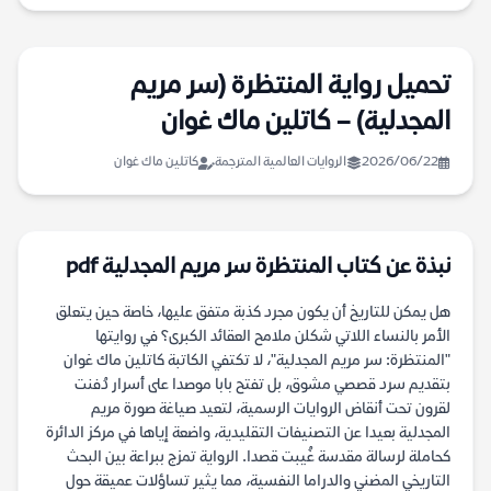
تحميل رواية المنتظرة (سر مريم
المجدلية) – كاتلين ماك غوان
2026/06/22
الروايات العالمية المترجمة
كاتلين ماك غوان
نبذة عن كتاب المنتظرة سر مريم المجدلية pdf
هل يمكن للتاريخ أن يكون مجرد كذبة متفق عليها، خاصة حين يتعلق
الأمر بالنساء اللاتي شكلن ملامح العقائد الكبرى؟ في روايتها
"المنتظرة: سر مريم المجدلية"، لا تكتفي الكاتبة كاتلين ماك غوان
بتقديم سرد قصصي مشوق، بل تفتح بابا موصدا على أسرار دُفنت
لقرون تحت أنقاض الروايات الرسمية، لتعيد صياغة صورة مريم
المجدلية بعيدا عن التصنيفات التقليدية، واضعة إياها في مركز الدائرة
كحاملة لرسالة مقدسة غُيبت قصدا. الرواية تمزج ببراعة بين البحث
التاريخي المضني والدراما النفسية، مما يثير تساؤلات عميقة حول