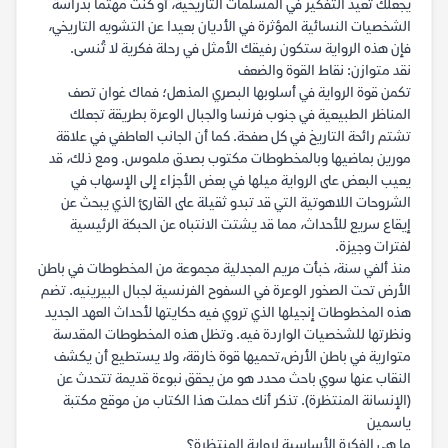
يجعلك تعيد التفكير في المسلمات التاريخية، أو كنت مهتما بدراسة
الشخصيات النسائية المؤثرة في الأديان بعيدا عن التشويه التاريخي،
فإن هذه الرواية ستكون رفيقك الأمثل في رحلة فكرية لا تُنسى.
نقد متوازن: نقاط القوة والضعف
تكمن قوة الرواية في أسلوبها البصري المذهل؛ فماك غوان تصف
المناظر الطبيعية في جنوب فرنسا والجبال الوعرة بطريقة تجعلك
تشتم رائحة التاريخ في كل صفحة. كما أن الجانب العاطفي في علاقة
مورين بماضيها وبالمخطوطات مكتوب بصدق ملموس. ومع ذلك، قد
يعيب البعض على الرواية ميلها في بعض الأجزاء إلى الإسهاب في
الشروحات اللاهوتية التي قد تبدو ثقيلة على القارئ الذي يبحث عن
إيقاع سريع للأحداث، مما قد يشتت الانتباه عن الحبكة الرئيسية
لفترات وجيزة.
منذ ألفي سنة، خبأت مريم المجدلية مجموعة من المخطوطات في باطن
الأرض تحت الصخور الوعرة في السفوح الفرنسية لجبال البيرينيه. تضم
هذه المخطوطات إنجيلها الذي تروي فيه حكايتها لأحداث العهد الجديد
ونظرتها للشخصيات الواردة فيه. وتظل هذه المخطوطات المقدسة
متوارية في باطن الأرض،تحميها قوة خارقة، ولا يستطيع أن يكشف
النقاب عنها سوي باحث محدد هو من يحقق نبوءة قديمة تتحدث عن
(الإنسانة المنتظرة). تذكر أنك حملت هذا الكتاب من موقع مكتبة
ياسمين
ما هي الفكرة الأساسية لرواية المنتظرة؟