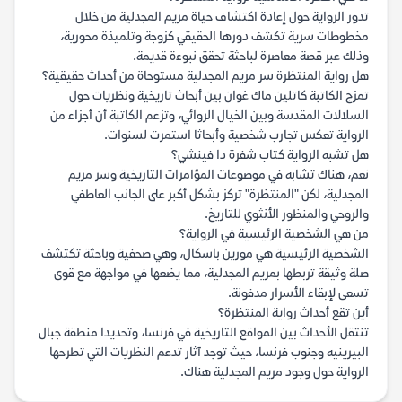
تدور الرواية حول إعادة اكتشاف حياة مريم المجدلية من خلال
مخطوطات سرية تكشف دورها الحقيقي كزوجة وتلميذة محورية،
وذلك عبر قصة معاصرة لباحثة تحقق نبوءة قديمة.
هل رواية المنتظرة سر مريم المجدلية مستوحاة من أحداث حقيقية؟
تمزج الكاتبة كاتلين ماك غوان بين أبحاث تاريخية ونظريات حول
السلالات المقدسة وبين الخيال الروائي، وتزعم الكاتبة أن أجزاء من
الرواية تعكس تجارب شخصية وأبحاثا استمرت لسنوات.
هل تشبه الرواية كتاب شفرة دا فينشي؟
نعم، هناك تشابه في موضوعات المؤامرات التاريخية وسر مريم
المجدلية، لكن "المنتظرة" تركز بشكل أكبر على الجانب العاطفي
والروحي والمنظور الأنثوي للتاريخ.
من هي الشخصية الرئيسية في الرواية؟
الشخصية الرئيسية هي مورين باسكال، وهي صحفية وباحثة تكتشف
صلة وثيقة تربطها بمريم المجدلية، مما يضعها في مواجهة مع قوى
تسعى لإبقاء الأسرار مدفونة.
أين تقع أحداث رواية المنتظرة؟
تنتقل الأحداث بين المواقع التاريخية في فرنسا، وتحديدا منطقة جبال
البيرينيه وجنوب فرنسا، حيث توجد آثار تدعم النظريات التي تطرحها
الرواية حول وجود مريم المجدلية هناك.