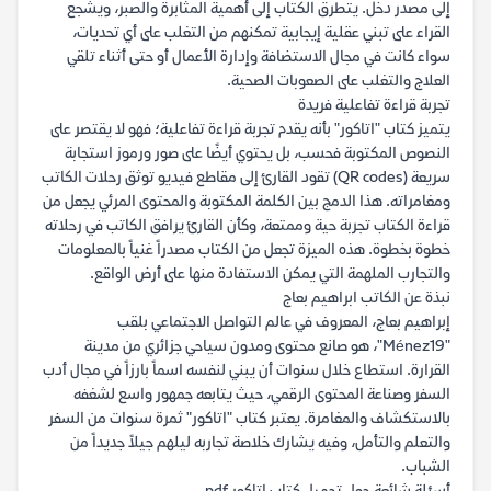
إلى مصدر دخل. يتطرق الكتاب إلى أهمية المثابرة والصبر، ويشجع
القراء على تبني عقلية إيجابية تمكنهم من التغلب على أي تحديات،
سواء كانت في مجال الاستضافة وإدارة الأعمال أو حتى أثناء تلقي
العلاج والتغلب على الصعوبات الصحية.
تجربة قراءة تفاعلية فريدة
يتميز كتاب "اتاكور" بأنه يقدم تجربة قراءة تفاعلية؛ فهو لا يقتصر على
النصوص المكتوبة فحسب، بل يحتوي أيضًا على صور ورموز استجابة
سريعة (QR codes) تقود القارئ إلى مقاطع فيديو توثق رحلات الكاتب
ومغامراته. هذا الدمج بين الكلمة المكتوبة والمحتوى المرئي يجعل من
قراءة الكتاب تجربة حية وممتعة، وكأن القارئ يرافق الكاتب في رحلاته
خطوة بخطوة. هذه الميزة تجعل من الكتاب مصدراً غنياً بالمعلومات
والتجارب الملهمة التي يمكن الاستفادة منها على أرض الواقع.
نبذة عن الكاتب ابراهيم بعاج
إبراهيم بعاج، المعروف في عالم التواصل الاجتماعي بلقب
"Ménez19"، هو صانع محتوى ومدون سياحي جزائري من مدينة
القرارة. استطاع خلال سنوات أن يبني لنفسه اسماً بارزاً في مجال أدب
السفر وصناعة المحتوى الرقمي، حيث يتابعه جمهور واسع لشغفه
بالاستكشاف والمغامرة. يعتبر كتاب "اتاكور" ثمرة سنوات من السفر
والتعلم والتأمل، وفيه يشارك خلاصة تجاربه ليلهم جيلاً جديداً من
الشباب.