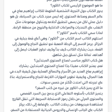
أسئلة شائعة حول تحميل كتاب اتاكور pdf
ما هو الموضوع الرئيسي لكتاب اتاكور؟
يدور الكتاب حول التجربة الشخصية الملهمة للكاتب إبراهيم بعاج في
عالم السفر وصناعة المحتوى. إنه ليس مجرد كتاب عن السياحة، بل هو
دليل عملي لكل من يسعى لتحقيق أحلامه ويتناول موضوعات مثل
التغلب على التحديات والصراعات الداخلية والخروج من منطقة الراحة.
لماذا سمي الكتاب باسم "اتاكور"؟
استلهم الكاتب اسم الكتاب من "أتاكور"، وهي أعلى قمة جبلية في
الجزائر. يرمز الاسم إلى الرحلة الصعبة نحو تحقيق النجاح والوصول إلى
القمة، حيث يشارك الكاتب كيف بدأ وكيف تجاوز العقبات ليصل إلى
أهدافه، تمامًا مثل تسلق جبل شاهق.
هل كتاب اتاكور مناسب لصناع المحتوى المبتدئين؟
نعم، يعتبر الكتاب مفيدًا جدًا لصناع المحتوى المبتدئين. يشارك
إبراهيم بعاج العديد من الأسرار والنصائح العملية حول كيفية البدء في
هذا المجال، وكيفية تطوير المهارات اللازمة للنجاح والاستمرارية، بناءً
على تجربته التي امتدت لأكثر من خمس سنوات.
ما الذي يميز كتاب اتاكور عن غيره من كتب السفر؟
يتميز الكتاب بأسلوبه التفاعلي الذي يدمج بين السرد القصصي
والمحتوى المرئي من خلال رموز الاستجابة السريعة التي تنقل القارئ
لمشاهدة فيديوهات من رحلات الكاتب. بالإضافة إلى ذلك، يركز
الكتاب على الجانب الإنساني والدروس الحياتية المستفادة من السفر،