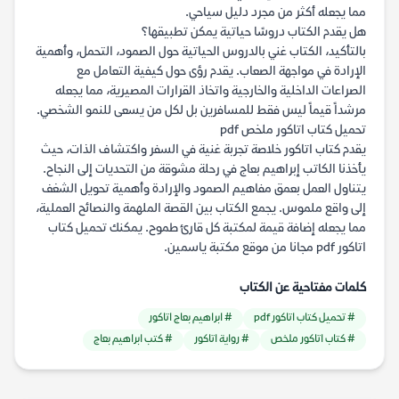
مما يجعله أكثر من مجرد دليل سياحي.
هل يقدم الكتاب دروسًا حياتية يمكن تطبيقها؟
بالتأكيد، الكتاب غني بالدروس الحياتية حول الصمود، التحمل، وأهمية
الإرادة في مواجهة الصعاب. يقدم رؤى حول كيفية التعامل مع
الصراعات الداخلية والخارجية واتخاذ القرارات المصيرية، مما يجعله
مرشداً قيماً ليس فقط للمسافرين بل لكل من يسعى للنمو الشخصي.
تحميل كتاب اتاكور ملخص pdf
يقدم كتاب اتاكور خلاصة تجربة غنية في السفر واكتشاف الذات، حيث
يأخذنا الكاتب إبراهيم بعاج في رحلة مشوقة من التحديات إلى النجاح.
يتناول العمل بعمق مفاهيم الصمود والإرادة وأهمية تحويل الشغف
إلى واقع ملموس. يجمع الكتاب بين القصة الملهمة والنصائح العملية،
مما يجعله إضافة قيمة لمكتبة كل قارئ طموح. يمكنك تحميل كتاب
اتاكور pdf مجانا من موقع مكتبة ياسمين.
كلمات مفتاحية عن الكتاب
# تحميل كتاب اتاكور pdf
# ابراهيم بعاج اتاكور
# كتاب اتاكور ملخص
# رواية اتاكور
# كتب ابراهيم بعاج