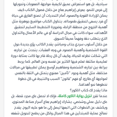
سياحية، بل هو استعراض عميق لكيفية مواجهة الصعوبات وتحويلها
إلى فرص للنمو. يعرض إبراهيم بعاج من خلال فصول الكتاب كيف
يمكن للإرادة القوية والصمود أمام التحديات أن تصنع الفارق في حياة
أي فرد يسعى لتحقيق طموحاته. يتناول الكتاب مواضيع جوهرية مثل
أهمية الخروج من منطقة الراحة، وضرورة التخطيط السليم لتحقيق
الأهداف، سواء كانت في مجال الدراسة أو في عالم الأعمال والتداول
الذي يتطلب دقة وفهماً عميقاً للسوق.
من خلال أسلوب سردي جذاب ومباشر، يقدم الكاتب رؤى جديدة حول
القوة الشخصية وأهمية الصمود في وجه العقبات. يتحدث عن تجاربه
التي شكلت نظرته للحياة، وكيف أن كل رحلة قام بها كانت بمثابة دورة
تعليمية مكثفة تعلم فيها الكثير عن نفسه وعن العالم. كما يربط
ببراعة بين تجاربه الشخصية ومفاهيم أوسع يمكن تطبيقها في مجالات
مختلفة، مثل أهمية وجود "تأمين" معنوي يتمثل في الثقة بالنفس
لمواجهة أي طارئ، أو فهم "قانون" السبب والنتيجة في كل خطوة
نخطوها نحو أهدافنا.
ماذا يقدم لك كتاب اتاكور؟
عندما تقرر
تنزيل رواية اتاكور كاملة
، فإنك لا تحصل على مجرد قصة، بل
على دليل عملي وشخصي. يشارك إبراهيم بعاج أسرار صناعة المحتوى،
ويكشف عن الخطوات التي اتبعها ليصل إلى ما هو عليه اليوم. يقدم
نصائح عملية للمبتدئين في هذا المجال ولكل من يطمح لتحويل شغفه