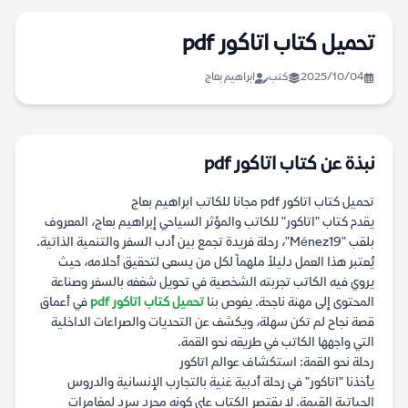
تحميل كتاب اتاكور pdf
2025/10/04
كتب
ابراهيم بعاج
نبذة عن كتاب اتاكور pdf
تحميل كتاب اتاكور pdf مجانا للكاتب ابراهيم بعاج
يقدم كتاب "اتاكور" للكاتب والمؤثر السياحي إبراهيم بعاج، المعروف
بلقب "Ménez19"، رحلة فريدة تجمع بين أدب السفر والتنمية الذاتية.
يُعتبر هذا العمل دليلاً ملهماً لكل من يسعى لتحقيق أحلامه، حيث
يروي فيه الكاتب تجربته الشخصية في تحويل شغفه بالسفر وصناعة
المحتوى إلى مهنة ناجحة. يغوص بنا
تحميل كتاب اتاكور pdf
في أعماق
قصة نجاح لم تكن سهلة، ويكشف عن التحديات والصراعات الداخلية
التي واجهها الكاتب في طريقه نحو القمة.
رحلة نحو القمة: استكشاف عوالم اتاكور
يأخذنا "اتاكور" في رحلة أدبية غنية بالتجارب الإنسانية والدروس
الحياتية القيمة. لا يقتصر الكتاب على كونه مجرد سرد لمغامرات