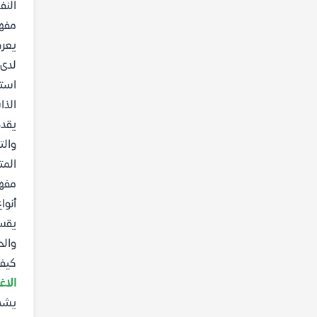
النف
مفهو
يعر
لدى 
استغ
الذا
يقد
والت
المت
مفه
أنوا
يقس
والح
كيفي
الاغ
يشد