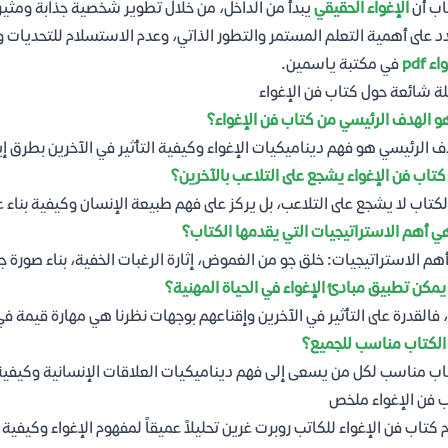
اب أن
الإغواء الحقيقي
يبدأ من الداخل، من خلال تطوير شخصية جذابة ومثيرة
 على أهمية التعلم المستمر والتطور الذاتي، وعدم الاستسلام للتحديات وا
ء pdf
في مكتبة ياسمين.
ة شائعة حول كتاب فن الإغواء
و الهدف الرئيسي من كتاب فن الإغواء؟
ف الرئيسي هو فهم ديناميكيات الإغواء وكيفية التأثير في الآخرين بطرق إ
تاب فن الإغواء يشجع على التلاعب بالآخرين؟
الكتاب لا يشجع على التلاعب، بل يركز على فهم طبيعة الإنسان وكيفية بناء
ي أهم الاستراتيجيات التي يقدمها الكتاب؟
هم الاستراتيجيات: خلق جو من الغموض، إثارة الرغبات الخفية، بناء صورة جذ
مكن تطبيق مبادئ الإغواء في الحياة المهنية؟
 فالقدرة على التأثير في الآخرين وإقناعهم بوجهات نظرنا هي مهارة قيمة في
لكتاب مناسب للجميع؟
اب مناسب لكل من يسعى إلى فهم ديناميكيات العلاقات الإنسانية وكيفية ال
 فن الإغواء ملخص
 كتاب فن الإغواء للكاتب روبرت غرين تحليلاً عميقاً لمفهوم الإغواء وكيفية