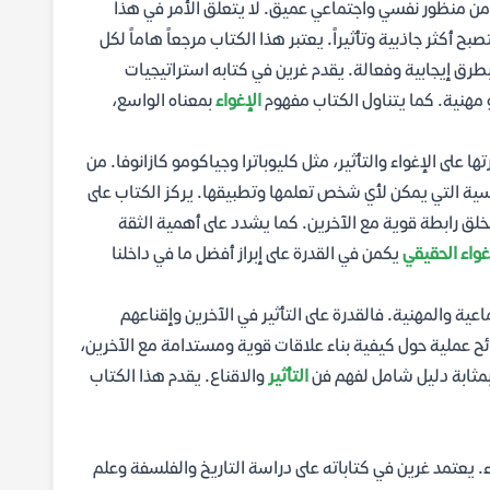
من منظور نفسي واجتماعي عميق. لا يتعلق الأمر في هذا
ح أكثر جاذبية وتأثيراً. يعتبر هذا الكتاب مرجعاً هاماً لكل
بطرق إيجابية وفعالة. يقدم غرين في كتابه استراتيجيات
مهنية. كما يتناول الكتاب مفهوم
الإغواء
بمعناه الواسع،
على الإغواء والتأثير، مثل كليوباترا وجياكومو كازانوفا. من
ة التي يمكن لأي شخص تعلمها وتطبيقها. يركز الكتاب على
لق رابطة قوية مع الآخرين. كما يشدد على أهمية الثقة
غواء الحقيقي
يكمن في القدرة على إبراز أفضل ما في داخلنا
ية والمهنية. فالقدرة على التأثير في الآخرين وإقناعهم
ئح عملية حول كيفية بناء علاقات قوية ومستدامة مع الآخرين،
 بمثابة دليل شامل لفهم فن
التأثير
والاقناع. يقدم هذا الكتاب
 يعتمد غرين في كتاباته على دراسة التاريخ والفلسفة وعلم