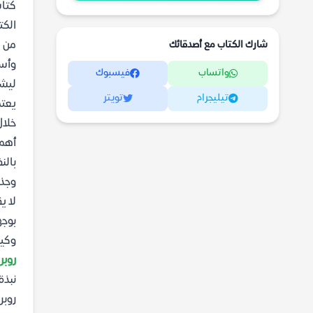
كتا
الكت
شارك الكتاب مع أصدقائك
من ي
وأسا
واتساب
فيسبوك
ليشم
تيليجرام
تويتر
يعت
خلال
أهمي
بالن
وجذب
لا ي
بوجه
وكيف
روبر
نبذة
روبر