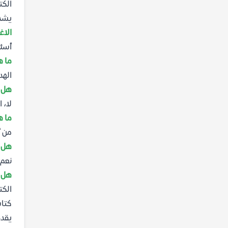
الكت
يشدد
الاغوا
أسئل
ما ه
الهد
هل ك
لا، 
ما ه
من أ
هل ي
نعم،
هل ا
الكت
كتاب
يقدم