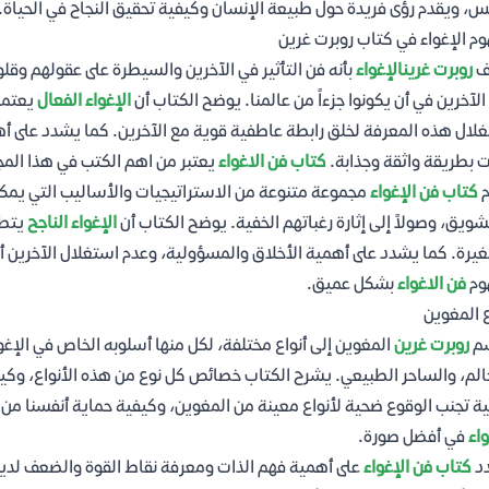
س، ويقدم رؤى فريدة حول طبيعة الإنسان وكيفية تحقيق النجاح في الحياة.
م الإغواء في كتاب روبرت غرين
ف
روبرت غرين
الإغواء
بأنه فن التأثير في الآخرين والسيطرة على عقولهم وقلوبه
الآخرين في أن يكونوا جزءاً من عالمنا. يوضح الكتاب أن
الإغواء الفعال
يعتمد
لال هذه المعرفة لخلق رابطة عاطفية قوية مع الآخرين. كما يشدد على أهمي
ت بطريقة واثقة وجذابة.
كتاب فن الاغواء
يعتبر من اهم الكتب في هذا المج
م
كتاب فن الإغواء
مجموعة متنوعة من الاستراتيجيات والأساليب التي يمكن 
شويق، وصولاً إلى إثارة رغباتهم الخفية. يوضح الكتاب أن
الإغواء الناجح
يتطل
غيرة. كما يشدد على أهمية الأخلاق والمسؤولية، وعدم استغلال الآخرين
وم
فن الاغواء
بشكل عميق.
ع المغوين
م
روبرت غرين
المغوين إلى أنواع مختلفة، لكل منها أسلوبه الخاص في الإغواء
الم، والساحر الطبيعي. يشرح الكتاب خصائص كل نوع من هذه الأنواع، وكيف
ة تجنب الوقوع ضحية لأنواع معينة من المغوين، وكيفية حماية أنفسنا من 
واء
في أفضل صورة.
د
كتاب فن الإغواء
على أهمية فهم الذات ومعرفة نقاط القوة والضعف لدين