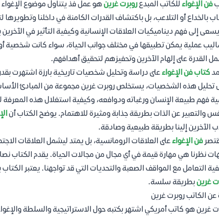
ب
فن الإغواء
للكاتب المبدع
روبرت غرين
هو عمل فذ يتناول موضوع الإغواء 
اب بالخداع أو التلاعب، بل باكتشاف القدرات الكامنة في داخلنا وتطويرها لتصب
سعى إلى فهم ديناميكيات العلاقات الإنسانية وكيفية التأثير في الآخرين 
ليب عملية يمكن تطبيقها في مختلف جوانب الحياة، سواء كانت شخصية أو 
ل القدرة على إلهام الآخرين وتحفيزهم لتحقيق أهدافهم.
مد
كتاب فن الإغواء
على دراسة وتحليل شخصيات تاريخية بارزة اشتهرت بقدرتها 
 تحليل هذه الشخصيات، يستخلص روبرت غرين مجموعة من المبادئ الأساسي
ة فهم طبيعة الإنسان ورغباته ودوافعه، وكيفية استغلال هذه المعرفة لخ
فس والتعبير عن الذات بطريقة جذابة ومثيرة للاهتمام. يوضح الكتاب أن
الإ
 الآخرين إلينا بطريقة طبيعية وصادقة.
قتصر
فن الإغواء
على العلاقات الرومانسية، بل يمتد ليشمل العلاقات الاجتماع
ات نظرنا هي مهارة قيمة في أي مجال من مجالات الحياة. يقدم الكتاب نصا
ية التعامل مع المواقف الصعبة والتحديات التي قد تواجهنا. يعتبر الكتاب
ت غرين
بطريقة سلسة.
 عن الكاتب روبرت غرين
ت غرين هو كاتب أمريكي اشتهر بكتبه حول الاستراتيجية والسلطة والإغواء.