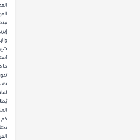
العم
المو
نبذة
إيري
والإ
شيق.
أسئل
ما ه
تدور
تقدم
لماذ
يُطل
المن
كم ع
العر