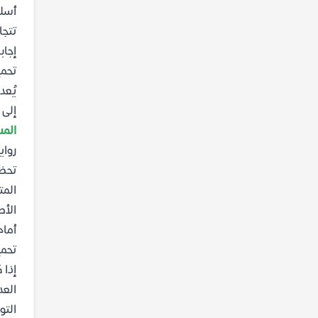
أسلو
تتجا
إجاب
تحمي
إلى 
المسي
رواي
تحظى
المت
الأص
أمام
تحمي
إذا 
العد
التو