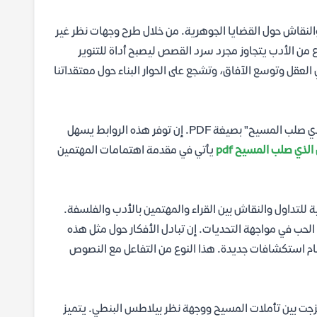
ر والنقاش حول القضايا الجوهرية. من خلال طرح وجهات نظر غير
وع من الأدب يتجاوز مجرد سرد القصص ليصبح أداة للتنوير
العقل وتوسع الآفاق، وتشجع على الحوار البناء حول معتقداتنا
يسعى الكثير من القراء إلى إيجاد روابط مباشرة وسهلة لتحميل رواية "الرجل الذي صلب المسيح" بصيغة PDF. إن توفر هذه الروابط يسهل
الذي صلب المسيح pdf
يأتي في مقدمة اهتمامات المهتمين
ة للتداول والنقاش بين القراء والمهتمين بالأدب والفلسفة.
الحب في مواجهة التحديات. إن تبادل الأفكار حول مثل هذه
أمام استكشافات جديدة. هذا النوع من التفاعل مع النصوص
 مزجت بين تأملات المسيح ووجهة نظر بيلاطس البنطي. يتميز