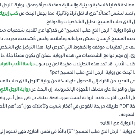
معالجة قضايا فلسفية ودينية وإنسانية معقدة بجرأة وعمق. رواية "الرجل 
 تمتد لتشمل أعمالًا أخرى لا تقل ثراءً وتأثيرًا، مما يجعل البحث عن
كتب إيريك
ل الذي صلب المسيح: تحليل الشخصيات والدوافع
 قوة رواية "الرجل الذي صلب المسيح" في قدرتها على تقديم شخصيات متعد
ة المسيح كإنسان يعيش صراعاته وتأملاته، وليس كشخصية مجردة. با
 عن تعقيدات موقفه والضغوط التي تعرض لها. هذا التركيز على الشخصيات 
رئ. إن فهم دوافع الشخصيات في هذه الرواية يمكن أن يكون مفيدًا جدًا، 
لال الأدب. قد تجد هذه التحليلات مفيدة لمن يدرسون
دراسة الأدب الفرن
ا تبحث عن رواية الرجل الذي صلب المسيح pdf؟
ول والقراءة على مختلف الأجهزة الإلكترونية. إن البحث عن
رواية الرجل الذي صلب
ل الأدبي الفريد. هذه الرواية ليست مجرد قصة دينية، بل هي عمل أدبي و
بصيغة PDF طريقة مريحة للغوص في أفكار شميت وتأملاته حول أحد أهم الأح
لمعرفة.
 الرواية على القارئ
 رواية "الرجل الذي صلب المسيح" أثرًا بالغًا في نفس القارئ، فهي تدعوه إل