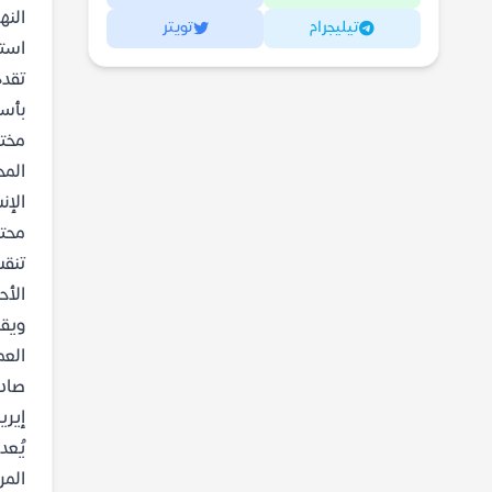
النه
تيليجرام
تويتر
استك
تقدم
بأسل
مختل
المح
الإن
محتو
تنقس
الأح
ويقد
العم
صادم
إيري
يُعد
المر