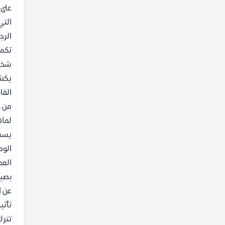
على 
التي
الرج
تكمن
شخصي
يكشف
القا
من خ
لماذ
الوص
العم
عن ا
تأثير
تترك