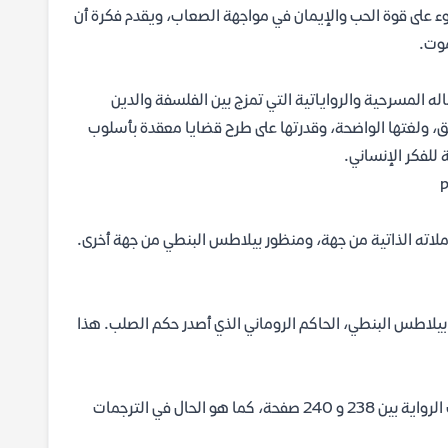
 على قوة الحب والإيمان في مواجهة الصعاب، ويقدم فكرة أن
موت.
له المسرحية والرواياتية التي تمزج بين الفلسفة والدين
عميق، ولغتها الواضحة، وقدرتها على طرح قضايا معقدة بأسلوب
للفكر الإنساني.
أملاته الذاتية من جهة، ومنظور بيلاطس البنطي من جهة أخرى.
ر بيلاطس البنطي، الحاكم الروماني الذي أصدر حكم الصلب. هذا
يختلف عدد الصفحات قليلًا بين الطبعات المختلفة، ولكن غالبًا ما تتراوح صفحات الرواية بين 238 و 240 صفحة، كما هو الحال في الترجمات