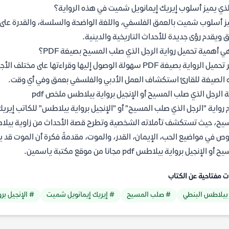
لذي يميز أسلوب إيريك إيمانويل شميت في هذه الرواية؟
ز أسلوب شميت بالعمق الفلسفي، واللغة الواضحة والسلسة، والقدرة ع
 ويقدم رؤى جديدة للأحداث التاريخية والدينية.
ي أهمية تحميل رواية الرجل الذي صلب المسيح بصيغة PDF؟
يوفر تحميل الرواية بصيغة PDF سهولة الوصول إليها وقراءته
الصيغة للقارئ استكشاف العمل الأدبي والفلسفي بعمق وفي أي وقت.
ة الرجل الذي صلب المسيح أو الإنجيل برواية بيلاطس ملخص pdf
 رواية "الرجل الذي صلب المسيح" أو "الإنجيل برواية بيلاطس" للكاتب إيريك 
يح، حيث تستكشف تأملاته الشخصية وتطرح قصة الأحداث من زاوية بيلاطس ا
ص في مواضيع الحب، الإيمان، القدر، والموت، مقدمةً فكرة أن الموت قد ي
أو الإنجيل برواية بيلاطس pdf مجانا من موقع مكتبة ياسمين.
ت مفتاحية عن الكتاب
بيلاطس البنطي
# صلب المسيح
# إيريك إيمانويل شميت
# الإنجيل بر