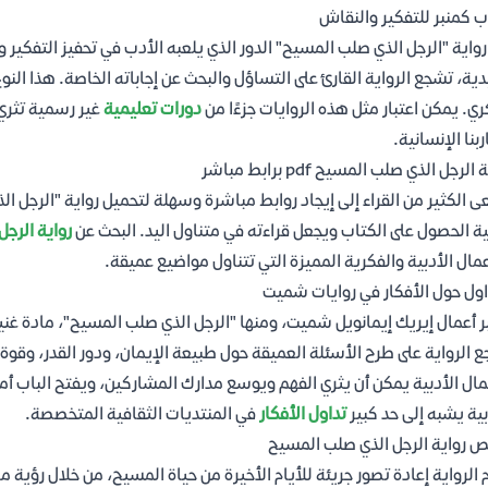
ب كمنبر للتفكير والنقاش
ز رواية "الرجل الذي صلب المسيح" الدور الذي يلعبه الأدب في تحفيز التفكي
دية، تشجع الرواية القارئ على التساؤل والبحث عن إجاباته الخاصة. هذا الن
ري. يمكن اعتبار مثل هذه الروايات جزءًا من
دورات تعليمية
غير رسمية تثري 
ربنا الإنسانية.
الرجل الذي صلب المسيح pdf برابط مباشر
ة الحصول على الكتاب ويجعل قراءته في متناول اليد. البحث عن
رواية الرجل 
عمال الأدبية والفكرية المميزة التي تتناول مواضيع عميقة.
اول حول الأفكار في روايات شميت
بر أعمال إيريك إيمانويل شميت، ومنها "الرجل الذي صلب المسيح"، مادة غني
 الرواية على طرح الأسئلة العميقة حول طبيعة الإيمان، ودور القدر، وقوة 
مال الأدبية يمكن أن يثري الفهم ويوسع مدارك المشاركين، ويفتح الباب 
بية يشبه إلى حد كبير
تداول الأفكار
في المنتديات الثقافية المتخصصة.
 رواية الرجل الذي صلب المسيح
 الرواية إعادة تصور جريئة للأيام الأخيرة من حياة المسيح، من خلال رؤية