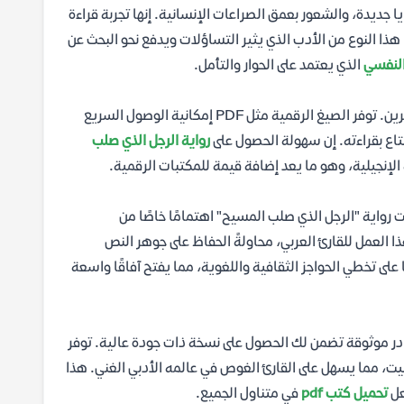
 جديدة، والشعور بعمق الصراعات الإنسانية. إنها تجربة قراءة
هذا النوع من الأدب الذي يثير التساؤلات ويدفع نحو البحث عن
النفسي
الذي يعتمد على الحوار والتأمل.
يُعد البحث عن رابط تحميل موثوق لرواية "الرجل الذي صلب المسيح" هدفًا للكثيرين. توفر الصيغ الرقمية مثل PDF إمكانية الوصول السريع
متاع بقراءته. إن سهولة الحصول على
رواية الرجل الذي صلب
لإنجيلية، وهو ما يعد إضافة قيمة للمكتبات الرقمية.
واية "الرجل الذي صلب المسيح" اهتمامًا خاصًا من
ا العمل للقارئ العربي، محاولةً الحفاظ على جوهر النص
ى تخطي الحواجز الثقافية واللغوية، مما يفتح آفاقًا واسعة
صادر موثوقة تضمن لك الحصول على نسخة ذات جودة عالية. توفر
يت، مما يسهل على القارئ الغوص في عالمه الأدبي الغني. هذا
عل
تحميل كتب pdf
في متناول الجميع.