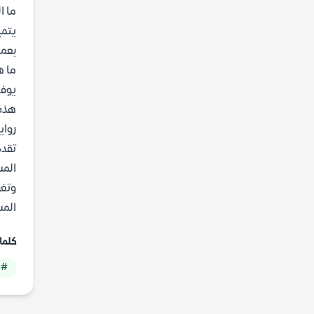
ما ا
يتمي
بعمق
ما ه
هذه 
رواي
تقدم
المس
وتغو
المسيح 
كلما
# 