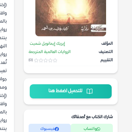
(إخت
واقت
بالم
رواي
ينتص
المؤلف
إيريك إيمانويل شميت
النه
التصنيف
الروايات العالمية المترجمة
رواية 
التقييم
(0)
تُعد
تعيد
جوان
ومطل
للتحميل اضغط هنا
(إخت
واقت
بالم
شارك الكتاب مع أصدقائك
رواي
ينتص
واتساب
فيسبوك