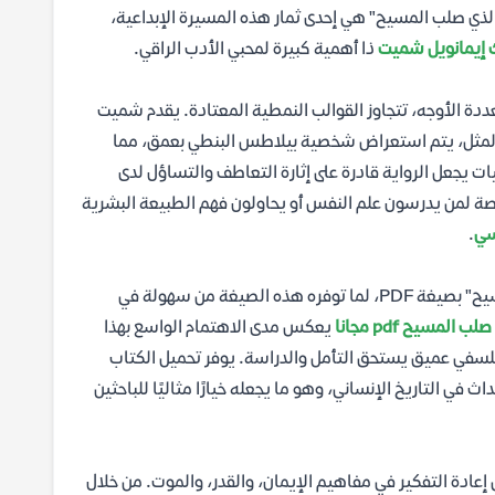
الذي صلب المسيح" هي إحدى ثمار هذه المسيرة الإبداعية،
 إيمانويل شميت
ذا أهمية كبيرة لمحبي الأدب الراقي.
دة الأوجه، تتجاوز القوالب النمطية المعتادة. يقدم شميت
لمثل، يتم استعراض شخصية بيلاطس البنطي بعمق، مما
يجعل الرواية قادرة على إثارة التعاطف والتساؤل لدى
خاصة لمن يدرسون علم النفس أو يحاولون فهم الطبيعة البشرية
سي
.
يسعى العديد من القراء إلى الحصول على نسخة من رواية "الرجل الذي صلب المسيح" بصيغة PDF، لما توفره هذه الصيغة من سهولة في
 المسيح pdf مجانا
يعكس مدى الاهتمام الواسع بهذا
فلسفي عميق يستحق التأمل والدراسة. يوفر تحميل الكتاب
داث في التاريخ الإنساني، وهو ما يجعله خيارًا مثاليًا للباحثين
ى إعادة التفكير في مفاهيم الإيمان، والقدر، والموت. من خلال