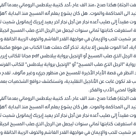
فت الجثة) هكذا صدح ،منذ الف عام ،أحد كتيبة بيلاطس الروماني بعدما أل
يد الى المحاكمة والموت. هل كان يشوع يعلم أنه المسيح منذ البداية ؟ه
وت مقيداً إلى صليب أعده نجار من أجل نجار آخر يعيد إيريك إيمانويل شميت 
ة استغرقت كتابتها ثماني سنوات ليجعل من الرجل الذي صلب المسيح انجيلاً 
ر شميت للحب والإيمان في مواجهة القدر الغاشم والخوف الريبة الخانقة و
اية، أما الموت فليس إلا بداية. تذكر أنك حملت هذا الكتاب من موقع مكتب
الرجل الذي صلب المسيح أو الإنجيل برواية بيلاطس pdf مجانا للكاتب إيريك إيمانويل شميت
 رواية "الرجل الذي صلب المسيح" أو "الإنجيل برواية بيلاطس" للكاتب الفرن
 النظر في قصة الأيام الأخيرة للمسيح من منظور جريء وغير مألوف. تقدم ه
ب قد تكون غابت عن الأناجيل التقليدية، وتستكشف دوافع الشخصيات بعمق
وبًا لمحبي الأدب والفكر.
فت الجثة) هكذا صدح ،منذ الف عام ،أحد كتيبة بيلاطس الروماني بعدما أل
يد الى المحاكمة والموت. هل كان يشوع يعلم أنه المسيح منذ البداية ؟ه
وت مقيداً إلى صليب أعده نجار من أجل نجار آخر يعيد إيريك إيمانويل شميت 
ة استغرقت كتابتها ثماني سنوات ليجعل من الرجل الذي صلب المسيح انجيلاً 
ر شميت للحب والإيمان في مواجهة القدر الغاشم والخوف الريبة الخانقة و