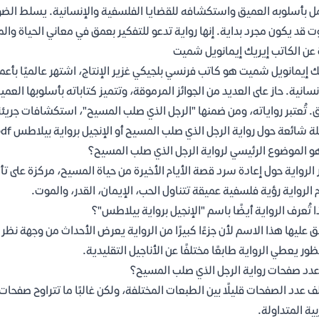
ل بأسلوبه العميق واستكشافه للقضايا الفلسفية والإنسانية. يسلط الضوء
ت قد يكون مجرد بداية. إنها رواية تدعو للتفكير بعمق في معاني الحياة وال
 عن الكاتب إيريك إيمانويل شميت
ك إيمانويل شميت هو كاتب فرنسي بلجيكي غزير الإنتاج، اشتهر عالميًا بأعما
نسانية. حاز على العديد من الجوائز المرموقة، وتتميز كتاباته بأسلوبها ال
 تُعتبر رواياته، ومن ضمنها "الرجل الذي صلب المسيح"، استكشافات جريئة 
ة شائعة حول رواية الرجل الذي صلب المسيح أو الإنجيل برواية بيلاطس pdf
و الموضوع الرئيسي لرواية الرجل الذي صلب المسيح؟
 الرواية حول إعادة سرد قصة الأيام الأخيرة من حياة المسيح، مركزة على ت
 الرواية رؤية فلسفية عميقة تتناول الحب، الإيمان، القدر، والموت.
ا تُعرف الرواية أيضًا باسم "الإنجيل برواية بيلاطس"؟
ق عليها هذا الاسم لأن جزءًا كبيرًا من الرواية يعرض الأحداث من وجهة نظ
ظور يعطي الرواية طابعًا مختلفًا عن الأناجيل التقليدية.
دد صفحات رواية الرجل الذي صلب المسيح؟
بية المتداولة.