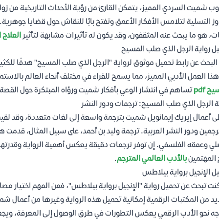
ب شميت السردي المميز، يتمكن القارئ من رؤية الأحداث التاريخية من زوايا
وز التسلية لتلامس الأفكار الأعمق وتفتح بابًا للنقاش حول قضايا جوهرية. 
ات، هو ما يبحث عنه المثقفون، وقد يكون له تأثيرات مشابهة لتأثير
العلاج 
ل رواية الرجل الذي صلب المسيح
هذا العمل الأدبي المميز، مما يسمح للقراء في مختلف أنحاء العالم بالاست
ح pdf
تساهم في انتشار الوعي بأفكار شميت ورؤاه المبتكرة حول القصة ا
ة الرجل الذي صلب المسيح: ترجمات ودور النشر
 أعمال إيريك إيمانويل شميت بترجمة واسعة إلى لغات متعددة، وقد لقيت ر
رجمين ودور النشر العربية. ترجمة وليد بن أحمد، على سبيل المثال، قدمت هذ
لي وعمقه الفلسفي. إن توفر ترجمات دقيقة يعكس أهمية الرواية وقدرتها عل
 المهتمين
بالأدب العالمي المترجم
.
ل الإنجيل برواية بيلاطس
كنت تبحث عن تحميل رواية "الإنجيل برواية بيلاطس"، فمن المهم اختيار م
يد من المكتبات الرقمية إمكانية تحميل هذه الرواية وغيرها من أعمال شم
جه نحو الأدب الرقمي يعكس التطورات في طرق الوصول إلى المعرفة، ويج