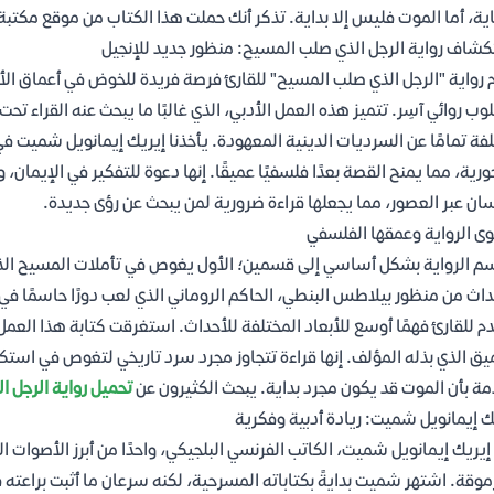
اية، أما الموت فليس إلا بداية. تذكر أنك حملت هذا الكتاب من موقع مكتب
شاف رواية الرجل الذي صلب المسيح: منظور جديد للإنجيل
 رواية "الرجل الذي صلب المسيح" للقارئ فرصة فريدة للخوض في أعماق ا
وب روائي آسِر. تتميز هذه العمل الأدبي، الذي غالبًا ما يبحث عنه القراء تحت
فة تمامًا عن السرديات الدينية المعهودة. يأخذنا إيريك إيمانويل شميت 
ورية، مما يمنح القصة بعدًا فلسفيًا عميقًا. إنها دعوة للتفكير في الإيمان،
سان عبر العصور، مما يجعلها قراءة ضرورية لمن يبحث عن رؤى جديدة.
ى الرواية وعمقها الفلسفي
م الرواية بشكل أساسي إلى قسمين؛ الأول يغوص في تأملات المسيح الذاتي
داث من منظور بيلاطس البنطي، الحاكم الروماني الذي لعب دورًا حاسمًا في م
م للقارئ فهمًا أوسع للأبعاد المختلفة للأحداث. استغرقت كتابة هذا الع
يق الذي بذله المؤلف. إنها قراءة تتجاوز مجرد سرد تاريخي لتغوص في استك
ة بأن الموت قد يكون مجرد بداية. يبحث الكثيرون عن
تحميل رواية الرجل 
ك إيمانويل شميت: ريادة أدبية وفكرية
 إيريك إيمانويل شميت، الكاتب الفرنسي البلجيكي، واحدًا من أبرز الأصوات الأ
موقة. اشتهر شميت بدايةً بكتاباته المسرحية، لكنه سرعان ما أثبت براعته