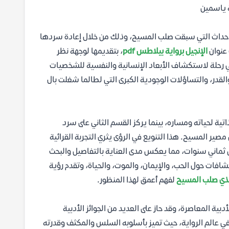
ة ياسمين
لأحداث التي سبقت صلب المسيح، وذلك من خلال إعادة سردها
 عنوان
الإنجيل برواية بيلاطس pdf
، بتقديمها لوجهة نظر
في رحلة لاستكشاف الأبعاد الإنسانية والنفسية للشخصيات
 والقدر، والتساؤلات الوجودية الكبرى التي لطالما شغلت بال
ة لحياته ومساره، بينما يركز القسم الثاني على سرد
صير المسيح. هذا التنويع في الرؤى يثري التجربة القرائية
مل ثماني سنوات، مما يعكس مدى العناية بالتفاصيل والبحث
شافات حول الحب، والإيمان، والموت، والحياة، وتقدم رؤية
الذي صلب المسيح
لفهم أعمق لهذا المنظور.
دبية المعاصرة، وقد حاز على العديد من الجوائز الأدبية
 في عالم الرواية، حيث تميز بأسلوبه السلس والمكثف وقدرته