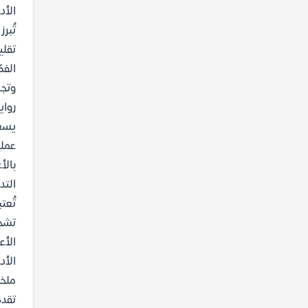
الأد
تُبر
تقلي
الفك
وتجا
رواية 
عملي
بالأ
التد
تُعت
تشجع
الأع
الأد
ملخص
تقدم