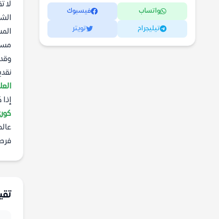
لا ت
واتساب
فيسبوك
الش
تيليجرام
تويتر
المس
مستق
وقد 
نقدي
العل
إذا 
كور
عال
فرص
تقي