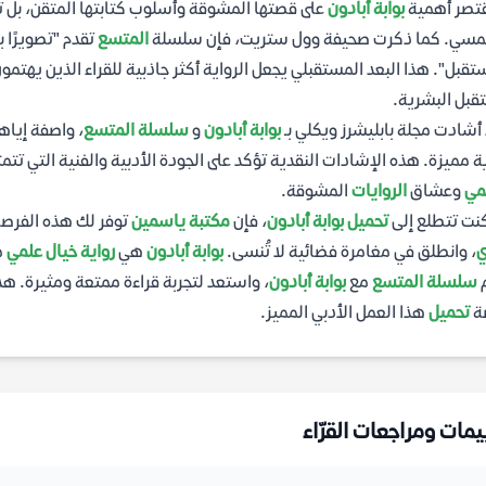
قتصر أهمية
بوابة أبادون
على قصتها المشوقة وأسلوب كتابتها المتقن، بل ت
مسي. كما ذكرت صحيفة وول ستريت، فإن سلسلة
المتسع
تقدم "تصويرًا 
تقبل". هذا البعد المستقبلي يجعل الرواية أكثر جاذبية للقراء الذين يهتمون
بل البشرية.
أشادت مجلة بابليشرز ويكلي بـ
بوابة أبادون
و
سلسلة المتسع
، واصفة إياه
ة مميزة. هذه الإشادات النقدية تؤكد على الجودة الأدبية والفنية التي تتمتع
مي
وعشاق
الروايات
المشوقة.
كنت تتطلع إلى
تحميل بوابة أبادون
، فإن
مكتبة ياسمين
توفر لك هذه الفرصة.
ي
، وانطلق في مغامرة فضائية لا تُنسى.
بوابة أبادون
هي
رواية خيال علمي
م
م
سلسلة المتسع
مع
بوابة أبادون
، واستعد لتجربة قراءة ممتعة ومثيرة. ه
ة
تحميل
هذا العمل الأدبي المميز.
يمات ومراجعات القرّاء