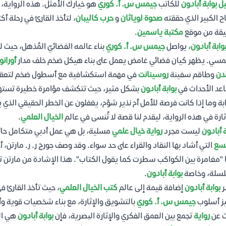
ل بوابة أبادون
للكاتب
جيمس س. أ. كوري
هو خيارك الأمثل. هذه الرواية، 
اح الكبير الذي حققته
صحوة لوياثان
و
حرب كاليبان
، لتأخذ القارئ في رحلة أ
يقة من موقع
مكتبة ياسمين
.
وابة أبادون
، يواصل
جيمس س. أ. كوري
بناء عالمه الفضائيّ المُذهل، حيث 
سي. يظهر كيان فضائي غامض يعمل على بناء هيكل ضخم خلف مدار
أوران
دن
وطاقم سفينة
روسينانت
في مهمة استكشافية مع أسطول ضخم لتعقب هذ
عد الأحداث في
بوابة أبادون
بشكل مثير، حيث تتكشف مؤامرة خطيرة تست
ابة وما إذا كانت فرصة للأمل أم نذير شؤم، يغفلون عن الخطر الحقيقي الذي 
ثارة في هذه الرواية، ليقدم لنا قصة لا تُنسى في عالم
الخيال العلمي
.
ة أبادون
ليست مجرد
رواية خيال علمي
مسلية، بل هي عمل أدبي متكامل حائ
تسع
التي أشاد بها النقاد والقراء على حد سواء. وقد وصف جورج ر. ر. مارتن،
ا "مغامرة بين الكواكب سطرت كما يقول الكتاب". هذا الإشادة من مارتن ت
لسلة، وخاصة
بوابة أبادون
.
ر
بوابة أبادون
إضافة قيمة إلى عالم
كتب الخيال العلمي
، حيث تأخذ القارئ ف
ز أسلوب
جيمس س. أ. كوري
بالتشويق والإثارة، مع بناء شخصيات قوية وأح
ث عن
رواية
تجمع بين العمق الفكري والإثارة البصرية، فإن
بوابة أبادون
هي الخ