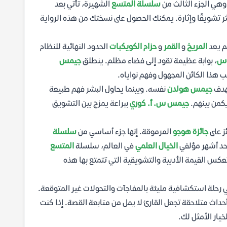
وهي الجزء الثالث من
سلسلة المتسع
الشهيرة، تأتي بعد
كثر تشويقًا وإثارة. يمكنك الحصول على نسختك من هذه الرواية
لم يعد
المريخ
و
القمر
و
حزام الكويكبات
الحدود النهائية للنظام
وس
، بوابة عظيمة تقود إلى فضاء مظلم. ينطلق
جيمس
ا الكائن المجهول وفهم نواياه.
هدف
جيمس هولدن
نفسه. وبينما يحاول البشر فهم طبيعة
يكمن بينهم.
جيمس س. أ. كوري
ببراعة يمزج بين التشويق
ز على
جائزة هوجو
المرموقة. إنها جزء أساسي من
سلسلة
 أحد أشهر مؤلفي
الخيال العلمي
في العالم، سلسلة
المتسع
عكس القيمة الأدبية والتشويقية التي تتمتع بها هذه
ي رحلة استكشافية مليئة بالمفاجآت والتحولات غير المتوقعة.
داث متلاحقة تجعل القارئ لا يمل من متابعة القصة. إذا كنت
يار الأمثل لك.