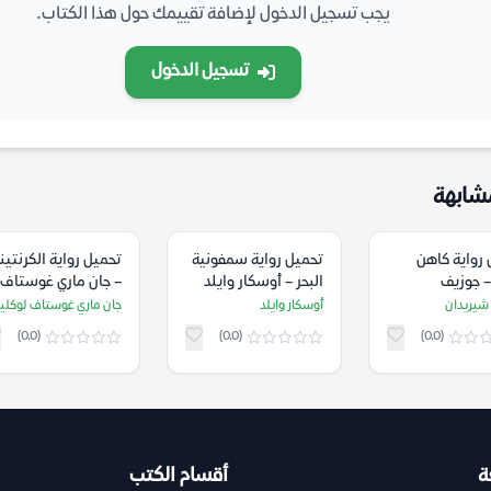
يجب تسجيل الدخول لإضافة تقييمك حول هذا الكتاب.
تسجيل الدخول
شابهة
رواية كاهن
تحميل رواية سمفونية
تحميل رواية الكرنتين
– جوزيف
البحر – أوسكار وايلد
– جان ماري غوستاف
ان
لوكليزيو
شيريدان
أوسكار وايلد
جان ماري غوستاف لوكليز
(0.0)
(0.0)
(0.0)
ة
أقسام الكتب