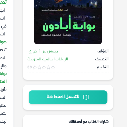
تحمي
النج
الش
في
ب
الشم
هول
تتصا
المؤلف
جيمس س. أ. كوري
البو
التصنيف
الروايات العالمية المترجمة
والإ
التقييم
(0)
بواب
الم
بأنه
للتحميل اضغط هنا
الس
تعتب
يتمي
تبح
شارك الكتاب مع أصدقائك