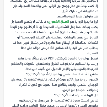
وللباحثين عن سردية إنسانية بعيدة عن جفاف كتب التاريخ التقليدية.
إذا كنت تبحث عن عمل يجمع بين الرقي الفني والمتعة السردية، فإن
هذه الرواية هي خيارك الأول.
نقد متوازن: نقاط القوة والضعف
أبرز ما يميز الرواية هو
الصدق الشعوري
؛ فالكاتب لا يتصنع المحبة بل
يكتب بنبضه، مما جعل الشخصيات المحيطة بهالة أم كلثوم تبدو نابضة
بالحياة وقريبة من قلب القارئ. أما من حيث نقاط الضعف، فقد يجد
القارئ الذي يفضل الروايات المعتمدة على "الحبكة البوليسية" أو
الأحداث المتلاحقة أن الإيقاع هنا هادئ وتأملي بشكل كبير، مما قد
يتطلب صبراً في البداية للانغماس الكامل في عوالم علي عطا
السحرية.
تحميل رواية زيارة أخيرة لأم كلثوم PDF تنزيل مجانًا، رواية فنية
وإنسانية تستلهم عالم كوكب الشرق وتستعرض الذكريات والمشاعر
المرتبطة بالموسيقى والزمن الجميل. من تأليف علي عطا.
ما هي الثيمة الأساسية في رواية زيارة أخيرة لأم كلثوم؟
تتمحور الرواية حول تأثير صوت أم كلثوم كأيقونة ثقافية وتاريخية على
الوجدان الشعبي، وكيف يتقاطع هذا الصوت مع ذكريات الأفراد
وتحولات المجتمع عبر الزمن.
هل الرواية سيرة ذاتية لأم كلثوم؟
لا، هي ليست سيرة ذاتية تقليدية، بل هي عمل روائي يستلهم
حضورها الفني وتأثيرها الإنساني، مدمجاً بخيال الكاتب ورؤيته للنقد