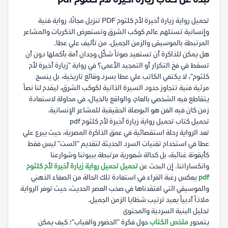
نبذة عن كتاب زيارة أخيرة لأم كلثوم pdf
تحميل رواية زيارة أخيرة لأم كلثوم PDF تنزيل مجانًا، رواية فنية
وإنسانية تستلهم عالم كوكب الشرق وتستعرض الذكريات والمشاعر
المرتبطة بالموسيقى والزمن الجميل. من تأليف علي عطا.
هل يمكن للذاكرة أن تستعيد صوتاً شكّل وجدان أمة بأكملها دون أن
تسقط في فخ التكرار أو التمجيد الأعمى؟ في رواية "زيارة أخيرة لأم
كلثوم"، لا يكتفي الكاتب علي عطا بسرد وقائع تاريخية، بل ينسج
مرثية فنية تتجاوز حدود السيرة الذاتية لكوكب الشرق، ليقدم لنا نصاً
يتقاطع فيه الشخصي بالعام، والواقع بالخيال، في محاولة لاستعادة
زمن كان فيه الفن هو البوصلة الحقيقية للمشاعر الإنسانية.
تحميل كتاب تحميل رواية زيارة أخيرة لأم كلثوم pdf
تعد الرواية رحلة استقصائية في عمق الذاكرة المصرية، حيث يبرع علي
عطا في استخدام تقنيات السرد الحديثة لتقديم "الست" ليس فقط
كأيقونة غنائية، بل كحالة شعورية مرتبطة ببيوتنا وشوارعنا
وانكساراتنا. إن البحث عن
تحميل تحميل رواية زيارة أخيرة لأم كلثوم
pdf
يعكس رغبة القراء في استعادة تلك الحالة من الصفاء الذهني
والموسيقي التي افتقدناها في صخب العصر الحديث، حيث توفر الرواية
ملاذاً أدبياً يعيد ترتيب شظايا الزمن الجميل.
تحليل البنية السردية والمحتوى
يتمحور
ملخص الكتاب
حول فكرة "الحضور والغياب"؛ كيف يمكن