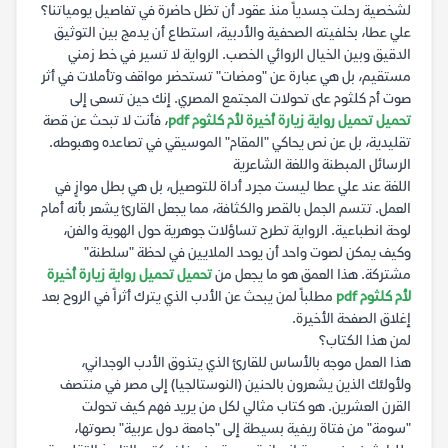
لشخصية رحلت جسدياً منذ عقود أن تظل حاضرة في تفاصيل يومياتنا؟
علي عطا، بخلفيته الصحفية والأدبية، استطاع أن يدمج بين التوثيق
الدقيق وبين الخيال الروائي الخصب. الرواية لا تسير في خط زمني
مستقيم، بل هي عبارة عن "ومضات" تستحضر مواقف وتأملات في أثر
صوت أم كلثوم على تحولات المجتمع المصري. إنك حين تسعى إلى
تحميل تحميل رواية زيارة أخيرة لأم كلثوم pdf
، فأنت لا تبحث عن قصة
تقليدية، بل عن نص يحاكي "المقام" الموسيقي في تصاعده وهبوطه.
الرسائل المبطنة واللغة الشاعرية
اللغة عند علي عطا ليست مجرد أداة للتوصيل، بل هي بطل موازٍ في
العمل. تتسم الجمل بالقصر والكثافة، مما يجعل القارئ يشعر بأنه أمام
لوحة انطباعية. الرواية تطرح تساؤلات جوهرية حول الهوية والفن،
وكيف يمكن لصوت واحد أن يوحد الملايين في لحظة "سلطنة"
مشتركة. هذا العمق هو ما يجعل من
تحميل تحميل رواية زيارة أخيرة
لأم كلثوم pdf
مطلباً لمن يبحث عن الأدب الذي يترك أثراً في الروح بعد
إغلاق الصفحة الأخيرة.
لمن هذا الكتاب؟
هذا العمل موجه بالأساس للقارئ الذي يتذوق الأدب الوجداني،
ولأولئك الذين يشعرون بالحنين (النوستالجيا) إلى مصر في منتصف
القرن العشرين. هو كتاب مثالي لكل من يريد فهم كيف تحولت
"سومة" من فتاة ريفية بسيطة إلى "جامعة دول عربية" بصوتها،