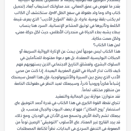
يستخدم التوفيق لغة صوفية رصينة، لا تستعرض عضلاتها البيانية
بقدر ما تغوص في عمق المعاني. عند محاولتك استيعاب أبعاد (تحميل
كتاب والد وما ولد طفولة في سفح الظل pdf)، ستكتشف أن الكاتب
لم يكتب بلغة يومية عابرة، بل بلغة "المؤرخ الأديب" الذي يعرف قيمة
الكلمة وتأثيرها في توثيق المشاعر الإنسانية. السرد هنا ينساب
ببطء يشبه بطء الحياة في منحدرات الأطلس، حيث لكل حركة معنى،
ولكل صمت حكاية.
لمن هذا الكتاب؟
هذا الكتاب ليس موجهاً لمن يبحث عن الإثارة الروائية السريعة أو
الحبكات البوليسية المعقدة، بل هو دعوة مفتوحة للمتأملين في
السلوك البشري، ولعشاق التاريخ الاجتماعي الذين يستهويهم فهم
كيف كانت تدار الحياة في القرى المغربية البعيدة. إذا كنت من محبي
الأدب الذي يمزج بين السيرة والأنثروبولوجيا، فإن هذا العمل سيمنحك
إشباعاً فكرياً وروحياً نادراً، وسيجعلك تعيد النظر في طفولتك الخاصة
من منظور مختلف تماماً.
نقد متوازن: موازنة بين الجمالية والتعقيد
تتجلى نقطة القوة الكبرى في هذا الكتاب في قدرة أحمد التوفيق على
استحضار "روح المكان"؛ فهو لا يصف البيوت والجبال فحسب، بل
يجعلك تشم رائحة الأرض وتسمع صدى الأذان في الوديان. ومع ذلك،
قد يجد القارئ غير المعتاد على الأسلوب "التوفيقي" الرصين نوعاً من
الصعوبة في التدفق السردي في البدايات، نظراً لكثافة المصطلحات