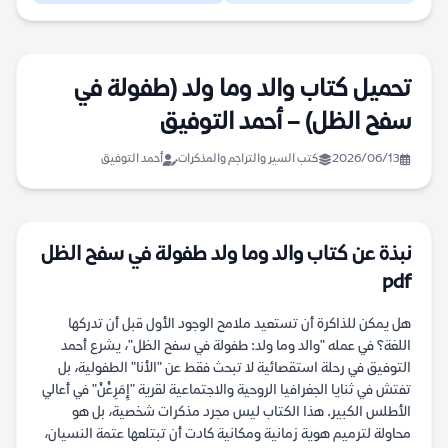
تحميل كتاب والد وما ولد (طفولة في
سفح الظل) – أحمد التوفيق
2026/06/13
كتب السير والتراجم والمذكرات
أحمد التوفيق
نبذة عن كتاب والد وما ولد طفولة في سفح الظل
pdf
هل يمكن للذاكرة أن تستعيد ملامح الوجود الأول قبل أن تدركها
اللغة؟ في عمله "والد وما ولد: طفولة في سفح الظل"، يشرع أحمد
التوفيق في رحلة استقصائية لا تبحث فقط عن "الأنا" الطفولية، بل
تفتش في ثنايا الجغرافيا الروحية والاجتماعية لقرية "إِمَرِغْنْ" في أعالي
الأطلس الكبير. هذا الكتاب ليس مجرد مذكرات شخصية، بل هو
محاولة لترميم هوية زمانية ومكانية كادت أن تبتلعها عتمة النسيان،