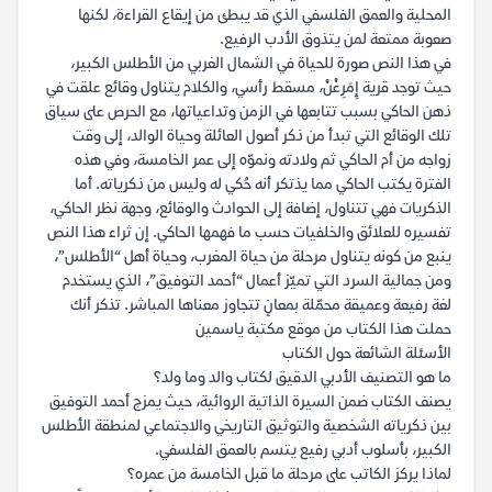
المحلية والعمق الفلسفي الذي قد يبطئ من إيقاع القراءة، لكنها
صعوبة ممتعة لمن يتذوق الأدب الرفيع.
في هذا النص صورة للحياة في الشمال الغربي من الأطلس الكبير،
حيث توجد قرية إِمَرِغْنْ، مسقط رأسي، والكلام يتناول وقائع علقت في
ذهن الحاكي بسبب تتابعها في الزمن وتداعياتها، مع الحرص على سياق
تلك الوقائع التي تبدأ من ذكر أصول العائلة وحياة الوالد، إلى وقت
زواجه من أم الحاكي ثم ولادته ونموّه إلى عمر الخامسة، وفي هذه
الفترة يكتب الحاكي مما يذتكر أنه حُكي له وليس من ذكرياته. أما
الذكريات فهي تتناول، إضافة إلى الحوادث والوقائع، وجهة نظر الحاكي،
تفسيره للعلائق والخلفيات حسب ما فهمها الحاكي. إن ثراء هذا النص
ينبع من كونه يتناول مرحلة من حياة المغرب، وحياة أهل “الأطلس”،
ومن جمالية السرد التي تميّز أعمال “أحمد التوفيق”، الذي يستخدم
لغة رفيعة وعميقة محمّلة بمعانٍ تتجاوز معناها المباشر. تذكر أنك
حملت هذا الكتاب من موقع مكتبة ياسمين
الأسئلة الشائعة حول الكتاب
ما هو التصنيف الأدبي الدقيق لكتاب والد وما ولد؟
يصنف الكتاب ضمن السيرة الذاتية الروائية، حيث يمزج أحمد التوفيق
بين ذكرياته الشخصية والتوثيق التاريخي والاجتماعي لمنطقة الأطلس
الكبير، بأسلوب أدبي رفيع يتسم بالعمق الفلسفي.
لماذا يركز الكاتب على مرحلة ما قبل الخامسة من عمره؟