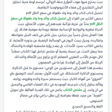
حيث يمتزج فيها صوت المؤرخ بدقة الروائي، ليرسم لوحة فنية تتجاوز
الحكي التقليدي إلى فضاء الأنثروبولوجيا الثقافية.
تحميل كتاب كتاب والد وما ولد طفولة في سفح الظل pdf
يسعى الكثير من القراء إلى
تحميل كتاب والد وما ولد طفولة في سفح
الظل pdf
بحثاً عن تجربة قرائية تعيدهم إلى مغرب الأعماق، حيث
الحياة فطرية والروابط الإنسانية مغلفة بروحانية صوفية هادئة. إن
هذا العمل يمثل جسراً بين جيلين، جيل عاش في كنف الجبل بضوابطه
وتقاليده، وجيل يبحث اليوم في الوسائط الرقمية عن جذوره الأصلية. لا
يكتفي الكاتب بسرد الأحداث، بل يقدم رؤية فلسفية للولادة والنشأة،
مما يجعل البحث عن نسخة رقمية أو ملخص شامل لهذا الكتاب مطلباً
لكل مهتم بالأدب المغربي المعاصر الذي يزاوج بين الأصالة والحداثة.
الرحلة من الأصل إلى الولادة: قراءة في المضمون
ينقسم هذا العمل إلى مستويين من الوعي؛ مستوى ما قبل الذاكرة،
ومستوى الذاكرة المتشكلة. في الجزء الأول، يعتمد أحمد التوفيق على
"المروي" من أفواه الكبار، حيث يستحضر سيرة والده وظروف زواجه،
وكأنه يحاول إثبات شرعيته الوجودية في ذلك الفضاء القاسي والجميل
في آن واحد. إن
ملخص الكتاب
يكمن في تلك القدرة الفائقة على تحويل
"القرية" من مجرد نقطة جغرافية إلى بطل درامي يؤثر في مصائر
الشخوص.
اللغة والنسيج السردي