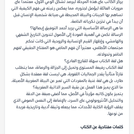
يركز الكاتب على هذه المرحلة ليرصد تشكل الوعي الأول، معتمداً على
مرويات العائلة ليؤصل لجذوره، مما يعكس رغبته في فهم الكيفية التي
تساهم بها الجينات والبيئة المحيطة في صياغة شخصية الإنسان قبل
أن يبدأ في تخزين ذكرياته الخاصة.
ما هي الرسالة الأساسية التي يريد أحمد التوفيق إيصالها؟
الرسالة تكمن في أهمية العودة إلى الأصول لتدوين التاريخ الشفهي
والهامشي، وإظهار القيم الإنسانية والروحية التي كانت تحكم
مجتمعات الأطلس، معتبراً أن فهم الماضي هو المفتاح الحقيقي لفهم
الحاضر وتحولاته.
هل لغة الكتاب سهلة للقارئ العادي؟
لغة الكتاب رفيعة المستوى وتميل إلى الجزالة والرصانة، مما يتطلب
قارئاً متأنياً يقدر الجماليات اللغوية. هي ليست لغة معقدة بشكل
طارد، بل هي لغة غنية بالمفردات التي تعبر عن البيئة المغربية الأصيلة.
ما الذي يميز هذا العمل عن بقية السير الذاتية المغربية؟
يتميز بكون كاتبه مؤرخاً في الأصل، مما أضفى صبغة من الدقة
والتحليل الأنثروبولوجي على السرد، بالإضافة إلى النفس الصوفي الذي
يغلف الرؤية الكلية للأحداث، مما يجعله وثيقة أدبية وتاريخية فريدة
من نوعها.
كلمات مفتاحية عن الكتاب