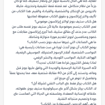
للغاية، كما هي الحال بالنسبة لجهاز أبل ونظام تشغيله، كما لو كان
جزءاً من نظام متكامل، تعد قصته قصة تثقيفية وتحذيرية، مليئة
بالدروس عن الإبتكار، والشخصية، والقيادة، والقيم. هذا الكتاب من
تأليف والتر إيزاكسون و حقوق الكتاب محفوظة لصاحبها
هل كتاب ستيف جوبز لوالتر إيزاكسون موضوعي؟
نعم، الكتاب يتسم بموضوعية عالية لأن ستيف جوبز نفسه طلب من
الكاتب عدم حذف أي حقائق سلبية، كما أجرى إيزاكسون مقابلات مع
خصوم ومنافسين لجوبز لتقديم صورة متوازنة وشاملة.
ما هي الصناعات التي غيرها ستيف جوبز حسب الكتاب؟
يوضح الكتاب أن جوبز أحدث ثورة في ست صناعات رئيسية هي:
الحواسب الشخصية، أفلام الرسوم المتحركة، الموسيقى الرقمية،
الهواتف الذكية، الحواسب اللوحية، والنشر الرقمي.
لماذا يفضل الكثيرون قراءة هذا الكتاب تحديداً؟
لأنه السيرة الذاتية الرسمية والوحيدة التي وافق عليها جوبز قبل
وفاته، وتستند إلى أكثر من 40 مقابلة شخصية معه، مما يمنحها عمقاً
وتفاصيل لا تتوفر في أي مرجع آخر.
هل الكتاب يركز فقط على الجانب التقني لشركة أبل؟
لا، الكتاب يركز بشكل أكبر على سيكولوجية ستيف جوبز، طفولته،
علاقاته الإنسانية المعقدة، وفلسفته في الحياة التي انعكست على
جودة وتصميم منتجاته التقنية.
ما هي أهم الدروس المستفادة من الكتاب؟