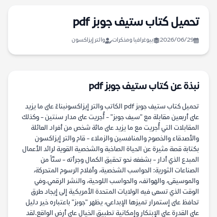
تحميل كتاب ستيف جوبز pdf
2026/06/29
بيوغرافيا ومذكرات
والتر إيزاكسون
نبذة عن كتاب ستيف جوبز pdf
تحميل كتاب ستيف جوبز pdf الكاتب والتر إيزاكسونبناءً على ما يزيد
على أربعين مقابلة مع "سيف جوبز" - أُجريت على مدار سنتين - وكذلك
المقابلات التي أُجريت مع ما يزيد على مائة شخص من أفراد العائلة
والأصدقاء والخصوم والمنافسين والزملاء - قام والتر إيزاكسون
بكتابة قصة مثيرة عن الحياة الصاخبة والشخصية القوية لرائد الأعمال
المبدع الذي أدار - بشغفه نحو تحقيق الكمال وجرأته - ستّاً من
الصناعات الثورية: الحواسب الشخصية، وأفلام الرسوم المتحركة،
والموسيقى، والهواتف، والحواسب اللوحية، والنشر الرقمي.وفي
الوقت الذي تسعى فيه الولايات المتحدة الأمريكية إلى إيجاد طرق
تحافظ على إستمرار تميزها الإبداعي، يظهر "جوبز" باعتباره خير دليل
على القدرة على الإبتكار وإمكانية تطبيق الخيال على أرض الواقع.لقد