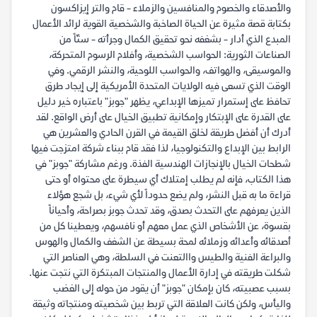
والأصدقاء والخصوم والمنافسين والزملاء - قام والتر إيزاكسون
بكتابة قصة مثيرة عن الحياة الصاخبة والشخصية القوية لرائد الأعمال
المبدع الذي أدار - بشغفه نحو تحقيق الكمال وجرأته - ستّاً من
الصناعات الثورية: الحواسب الشخصية، وأفلام الرسوم المتحركة،
والموسيقى، والهواتف، والحواسب اللوحية، والنشر الرقمي. وفي
الوقت الذي تسعى فيه الولايات المتحدة الأمريكية إلى إيجاد طرق
تحافظ على إستمرار تميزها الإبداعي، يظهر "جوبز" باعتباره خير دليل
على القدرة على الإبتكار وإمكانية تطبيق الخيال على أرض الواقع. لقد
أدرك أن أفضل طريقة لخلق القيمة في القرن الحادي والعشرين هي
الرابط بين الإبداع والتكنولوجيا، لذا فقد قام ببناء شركة امتزجت فيها
شطحات الخيال بالإنجازات الهندسية الفذة. ورغم مشاركة "جوبز" في
هذا الكتاب، فإنه لم يطلب إمتلاك أي سيطرة على محتواه أو حتى
قراءة ما به قبل النشر، ولم يضع حدوداً لأي شيء، بل شجع هؤلاء
الذين يعرفهم على التحدث بصدق، وقد تحدث جوبز بصراحة، وأحياناً
بقسوة، عن الأشخاص الذي عمل معهم أو نافسهم، ويعطينا كل من
أصدقائه وأعدائه وزملائه لمحة بسيطة عن الشغف والكمال والهوس
والبراعة الفنية والطيس واالتعنت في السلطة، وهي العناصر التي
شكلت طريقته في إدارة الأعمال والمنتجات المبتكرة التي نتجت عنها.
بسبب عصبيته، كان بإمكان "جوبز" أن يقود من حوله إلى الغضب
واليأس، ولكن كانت العلاقة التي تربط بين شخصيته ومنتجاته وثيقة