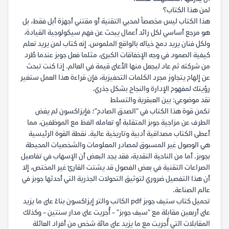
لمن هذا الكتاب؟
هذا الكتاب ليس مخصصاً لمحبي التقنية أو مقتني أجهزة أبل فقط، بل
هو مرجع أساسي لكل رائد أعمال يبحث عن فهم سيكولوجية القيادة،
ولكل فنان يريد دمج خياله بالواقع الملموس. إنه كتاب لمن يريد تعلم
كيفية الصمود في وجه الإخفاقات الكبرى، مثلما فعل جوبز عندما طُرد
من شركته ثم عاد ليجعل منها الأعلى قيمة في العالم. إذا كنت تبحث
عن إلهام يتجاوز مجرد الكلمات التحفيزية، فإن قراءة هذا العمل ستغير
رؤيتك لمفهوم الإدارة والنجاح بشكل جذري.
نقد موضوعي: بين العبقرية والتسلط
تكمن قوة هذا الكتاب في "الصدق الصادم"؛ فإيزاكسون لم يغض
الطرف عن مزاجية جوبز المتقلبة أو تعامله الفظ مع الموظفين، مما
أعطى الكتاب مصداقية أدبية وتاريخية عالية. نقطة القوة الرئيسية
هي الوصول غير المسبوق لمصادر المعلومات والشخصيات المحيطة
بجوبز. أما من الناحية النقدية، فقد يجد البعض أن الإسهاب في تفاصيل
الصراعات التقنية في بعض الفصول قد يشتت القارئ غير المختص، إلا
أن هذا التفصيل ضروري لتوثيق التحولات الجذرية التي أحدثها جوبز في
عالم الصناعة.
تحميل كتاب ستيف جوبز pdf الكاتب والتر إيزاكسون بناءً على ما يزيد
على أربعين مقابلة مع "سيف جوبز" - أُجريت على مدار سنتين - وكذلك
المقابلات التي أُجريت مع ما يزيد على مائة شخص من أفراد العائلة