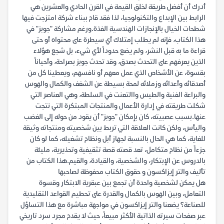
أدرك أن أفضل طريقة لخلق القيمة في القرن الحادي والعشرين هي
الرابط بين الإبداع والتكنولوجيا، لذا فقد قام ببناء شركة امتزجت فيها
شطحات الخيال بالإنجازات الهندسية الفذة.ورغم مشاركة "جوبز" في
هذا الكتاب، فإنه لم يطلب إمتلاك أي سيطرة على محتواه أو حتى
قراءة ما به قبل النشر، ولم يضع حدوداً لأي شيء، بل شجع هؤلاء
الذين يعرفهم على التحدث بصدق، وقد تحدث جوبز بصراحة، وأحياناً
بقسوة، عن الأشخاص الذي عمل معهم أو نافسهم، ويعطينا كل من
أصدقائه وأعدائه وزملائه لمحة بسيطة عن الشغف والكمال والهوس
والبراعة الفنية والطيس واالتعنت في السلطة، وهي العناصر التي
شكلت طريقته في إدارة الأعمال والمنتجات المبتكرة التي نتجت
عنها.بسبب عصبيته، كان بإمكان "جوبز" أن يقود من حوله إلى الغضب
واليأس، ولكن كانت العلاقة التي تربط بين شخصيته ومنتجاته وثيقة
للغاية، كما هي الحال بالنسبة لجهاز أبل ونظام تشغيله، كما لو كان
جزءاً من نظام متكامل، تعد قصته قصة تثقيفية وتحذيرية، مليئة
بالدروس عن الإبتكار، والشخصية، والقيادة، والقيم.هذا الكتاب من
تأليف والتر إيزاكسون و حقوق الكتاب محفوظة لصاحبها
هل يمكن لشخصية واحدة أن تجمع بين عبقرية الابتكار وقسوة
التعامل، وبين الهوس بالكمال والقدرة على تحطيم القواعد التقليدية
للصناعة؟ يضعنا والتر إيزاكسون في مواجهة مباشرة مع هذا التساؤل
عبر صفحات سيرته الذاتية الأكثر مبيعاً، حيث لا يقدم مجرد سرد تاريخي