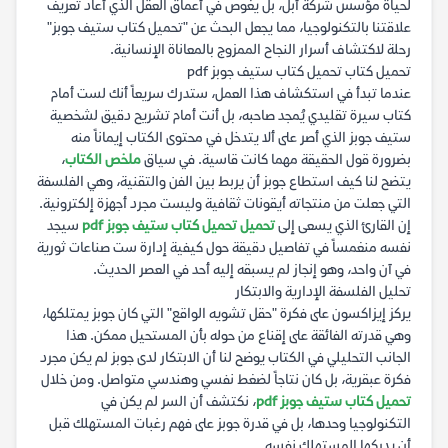
لحياة مؤسس شركة أبل، بل يغوص في أعماق العقل الذي أعاد تعريف
علاقتنا بالتكنولوجيا، مما يجعل البحث عن "تحميل كتاب ستيف جوبز"
رحلة لاكتشاف أسرار النجاح الممزوج بالمعاناة الإنسانية.
تحميل كتاب تحميل كتاب ستيف جوبز pdf
عندما تبدأ في استكشاف هذا العمل، ستدرك سريعاً أنك لست أمام
كتاب سيرة تقليدي يُمجد صاحبه، بل أنت أمام تشريح دقيق لشخصية
ستيف جوبز الذي أصر على ألا يتدخل في محتوى الكتاب إيماناً منه
بضرورة قول الحقيقة مهما كانت قاسية. في سياق
ملخص الكتاب
،
يتضح لنا كيف استطاع جوبز أن يربط بين الفن والتقنية، وهي الفلسفة
التي جعلت من منتجاته أيقونات ثقافية وليست مجرد أجهزة إلكترونية.
إن القارئ الذي يسعى إلى
تحميل تحميل كتاب ستيف جوبز pdf
سيجد
نفسه منغمساً في تفاصيل دقيقة حول كيفية إدارة ست صناعات ثورية
في آن واحد، وهو إنجاز لم يسبقه إليه أحد في العصر الحديث.
تحليل الفلسفة الإدارية والابتكار
يركز إيزاكسون على فكرة "حقل تشويه الواقع" التي كان جوبز يمتلكها،
وهي قدرته الفائقة على إقناع من حوله بأن المستحيل ممكن. هذا
الجانب التحليلي في الكتاب يوضح لنا أن الابتكار لدى جوبز لم يكن مجرد
فكرة عبقرية، بل كان نتاجاً لضغط نفسي وهندسي متواصل. ومن خلال
تحميل كتاب ستيف جوبز pdf
، نكتشف أن السر لم يكن في
التكنولوجيا وحدها، بل في قدرة جوبز على فهم رغبات المستهلك قبل
أن يدركها المستهلك نفسه.