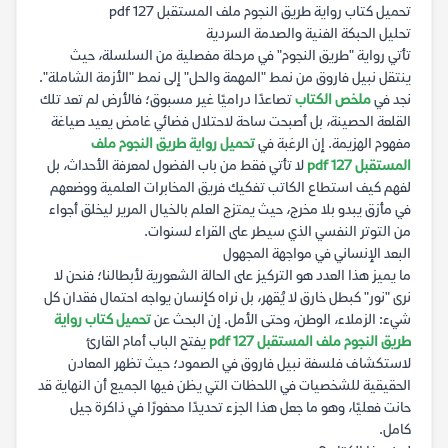
تحميل كتاب رواية طريق النجوم ملف المستقبل 127 pdf
تحليل الحبكة الفنية والصدمة السردية
تأتي رواية "طريق النجوم" في مرحلة مفصلية من السلسلة، حيث
ينتقل نبيل فاروق من نمط "المهمة والحل" إلى نمط "الأزمة الشاملة".
نجد في
ملخص الكتاب
تصاعدًا دراميًا غير مسبوق؛ فالأرض لم تعد تلك
القلعة الحصينة، بل أصبحت ساحة لاحتلال فضائي غامض يعيد صياغة
مفهوم الهزيمة. إن الرغبة في
تحميل رواية طريق النجوم ملف
المستقبل 127 pdf
لا تأتي فقط من باب الفضول لمعرفة الأحداث، بل
لفهم كيف استطاع الكاتب تفكيك فريق المخابرات العلمية ووضعهم
في مأزق يبدو بلا مخرج، حيث يمتزج العلم بالخيال المرير ليخلق أجواء
من التوتر النفسي الذي سيطر على القراء لسنوات.
البعد الإنساني في مواجهة المجهول
ما يميز هذا العدد هو التركيز على الحالة الشعورية لأبطالنا؛ فنحن لا
نرى "نور" كبطل خارق لا يُقهر، بل نراه كإنسان يواجه احتمال فقدان كل
شيء: الزملاء، الوطن، وحتى الأمل. إن البحث عن
تحميل كتاب رواية
طريق النجوم ملف المستقبل 127 pdf
يفتح الباب أمام القارئ
لاستكشاف فلسفة نبيل فاروق في الصمود؛ حيث تظهر المعادن
الحقيقية للشخصيات في اللحظات التي يظن فيها الجميع أن النهاية قد
حانت فعليًا، وهو ما جعل هذا الجزء تحديدًا محفورًا في ذاكرة جيل
كامل.