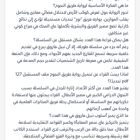
ما هي الفكرة الأساسية لرواية طريق النجوم؟
تدور الرواية حول تعرض كوكب الأرض لاحتلال فضائي مفاجئ وشامل
يقلب الموازين. يواجه فريق "نور" تحديات مستحيلة تؤدي إلى نتائج
كارثية تضع مصير الفريق والبشرية بأكملها على المحك في صراع كوني
غير متكافئ.
هل يمكن قراءة هذا العدد بشكل مستقل عن السلسلة؟
رغم أنه جزء من سلسلة طويلة، إلا أن نبيل فاروق يبرع في تقديم
خلفية سريعة تسمح للقارئ الجديد بفهم الأجواء. ومع ذلك، فإن المتعة
الحقيقية تكمن في معرفة تاريخ الشخصيات لتقدير حجم الصدمة في
هذا العدد.
لماذا يبحث القراء عن تحميل رواية طريق النجوم ملف المستقبل 127
pdf تحديدًا؟
يعتبر هذا العدد من أكثر الأعداد إثارة للجدل في السلسلة بسبب
التحول الدرامي الكبير في مصير الأبطال. القراء يبحثون عنها لاستعادة
ذكرياتهم مع السلسلة أو لاستكمال رحلة فريق المخابرات العلمية في
واحدة من أصعب أزماتهم.
ما الذي يميز أسلوب نبيل فاروق في هذا العدد؟
يتميز بالتركيز على عنصر المفاجأة وكسر القواعد التقليدية لسلامة
الأبطال، مما خلق حالة من الرعب والترقب لدى القراء. استخدم الكاتب
لغة رشيقة وسريعة تتناسب مع وتيرة الغزو الفضائي المتلاحقة.