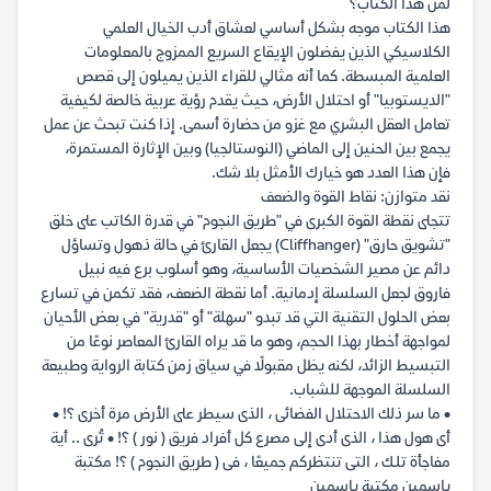
لمن هذا الكتاب؟
هذا الكتاب موجه بشكل أساسي لعشاق أدب الخيال العلمي
الكلاسيكي الذين يفضلون الإيقاع السريع الممزوج بالمعلومات
العلمية المبسطة. كما أنه مثالي للقراء الذين يميلون إلى قصص
"الديستوبيا" أو احتلال الأرض، حيث يقدم رؤية عربية خالصة لكيفية
تعامل العقل البشري مع غزو من حضارة أسمى. إذا كنت تبحث عن عمل
يجمع بين الحنين إلى الماضي (النوستالجيا) وبين الإثارة المستمرة،
فإن هذا العدد هو خيارك الأمثل بلا شك.
نقد متوازن: نقاط القوة والضعف
تتجلى نقطة القوة الكبرى في "طريق النجوم" في قدرة الكاتب على خلق
"تشويق حارق" (Cliffhanger) يجعل القارئ في حالة ذهول وتساؤل
دائم عن مصير الشخصيات الأساسية، وهو أسلوب برع فيه نبيل
فاروق لجعل السلسلة إدمانية. أما نقطة الضعف، فقد تكمن في تسارع
بعض الحلول التقنية التي قد تبدو "سهلة" أو "قدرية" في بعض الأحيان
لمواجهة أخطار بهذا الحجم، وهو ما قد يراه القارئ المعاصر نوعًا من
التبسيط الزائد، لكنه يظل مقبولًا في سياق زمن كتابة الرواية وطبيعة
السلسلة الموجهة للشباب.
• ما سر ذلك الاحتلال الفضائى ، الذى سيطر على الأرض مرة أخرى ؟! •
أى هول هذا ، الذى أدى إلى مصرع كل أفراد فريق ( نور ) ؟! • تُرى .. أية
مفاجأة تلـك ، التى تنتظركم جميعًا ، فى ( طريق النجوم ) ؟! مكتبة
ياسمين مكتبة ياسمين