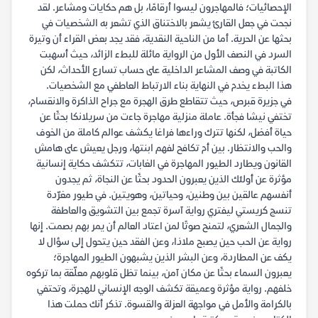
الإحصائيات؛ فالمهاجرون ليسوا أرقامًا، بل هم حكايات ومشاعر. لقد
نجحت في جعل القارئ يشعر بالاختناق الذي تشعر به الشخصيات في
بحثها عن الحرية. أما من الناحية النقدية، فقد يجد بعض القراء أن وتيرة
السرد في النصف الأول من الرواية مائلة للبطء الزائد، حيث أسهبت
الكاتبة في وصف المشاعر الداخلية على حساب تسارع الأحداث، لكن
هذا البطء يخدم في النهاية بناء الارتباط العاطفي مع الشخصيات.
في جزيرة قبرص، حيث تتقاطع طرق الهجرة مع جراح الذاكرة والانقسام،
تختفي نيشا فجأة. عاملة منزلية مهاجرة جاءت من سريلانكا بحثًا عن
حياة أفضل، لكنها تترك وراءها فراغا يكشف عوالم كاملة من الخوف
والحب والانتظار. بين أم تكافح لفهم ابنتها، ورجل يعيش على هامش
القانون ويطارد الطيور المهاجرة في الغابات، تتكشف حكاية إنسانية
مؤثرة عن أولئك الذين يعبرون الحدود بحثًا عن النجاة، ثم يجدون
أنفسهم عالقين بين وطنين، وحياتين، وهويتين. في طيور مغرّدة
تنسج كريستي ليفتري رواية آسرة تجمع بين التشويق والعاطفة
والجمال الشعري، لتمنح صوتًا لمن اعتاد العالم أن يمر بهم بصمت. إنها
رواية عن الحب حين يصبح ملاذا، وعن الفقد حين يتحول إلى سؤال لا
يكف عن المطاردة، وعن البشر الذين يشبهون الطيور المهاجرة؛
يعبرون السماء بحثًا عن مكان آمن، بينما تظل قلوبهم معلّقة بما تركوه
خلفهم. رواية مؤثرة وعميقة تكشف الوجه الإنساني للهجرة، وتحتفي
بالكرامة والأمل في مواجهة العزلة والقسوة. تذكر أنك حملت هذا