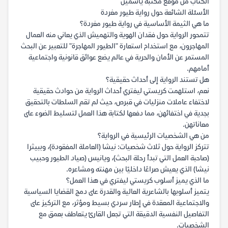
الكتاب من موقع مكتبة ياسمين
الأسئلة الشائعة حول رواية طيور مغردة
ما هي الثيمة الأساسية في رواية طيور مغردة؟
تتمحور الرواية حول فقدان الهوية والتهميش الذي يعاني منه العمال
المهاجرون، مع استخدام استعارة "الطيور المهاجرة" للتعبير عن البحث
المستمر عن الأمان والحرية في عالم يضع عوائق قانونية واجتماعية
أمامهم.
هل تستند الرواية إلى أحداث حقيقية؟
نعم، استلهمت كريستي ليفتري أحداث الرواية من حوادث حقيقية
لاختفاء عاملات منزليات في قبرص، حيث لم تقم السلطات بالتحقيق
بجدية في اختفائهن، مما دفعها لكتابة هذا العمل لتسليط الضوء على
معاناتهن.
من هي الشخصيات الرئيسية في الرواية؟
تتركز الرواية حول ثلاث شخصيات: نيشا (العاملة المفقودة)، وببيثرا
(صاحبة العمل التي تبدأ رحلة البحث)، ويانيس (صياد الطيور وحبيب
نيشا) الذي يعيش صراعًا داخليًا بين مهنته ومشاعره.
ما الذي يميز أسلوب كريستي ليفتري في هذا العمل؟
يتميز أسلوبها بالشاعرية العالية والقدرة على دمج القضايا السياسية
والاجتماعية المعقدة في إطار سردي بسيط ومؤثر، مع التركيز على
التفاصيل النفسية الدقيقة التي تجعل القارئ يتعاطف بعمق مع
الشخصيات.