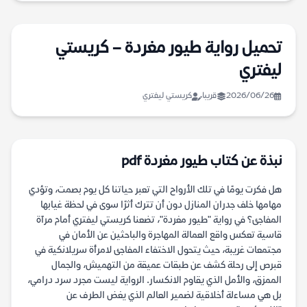
تحميل رواية طيور مغردة – كريستي
ليفتري
2026/06/26
قريبا
كريستي ليفتري
نبذة عن كتاب طيور مغردة pdf
هل فكرت يومًا في تلك الأرواح التي تعبر حياتنا كل يوم بصمت، وتؤدي
مهامها خلف جدران المنازل دون أن تترك أثرًا سوى في لحظة غيابها
المفاجئ؟ في رواية "طيور مغردة"، تضعنا كريستي ليفتري أمام مرآة
قاسية تعكس واقع العمالة المهاجرة والباحثين عن الأمان في
مجتمعات غريبة، حيث يتحول الاختفاء المفاجئ لامرأة سريلانكية في
قبرص إلى رحلة كشف عن طبقات عميقة من التهميش، والجمال
الممزق، والأمل الذي يقاوم الانكسار. الرواية ليست مجرد سرد درامي،
بل هي مساءلة أخلاقية لضمير العالم الذي يغض الطرف عن