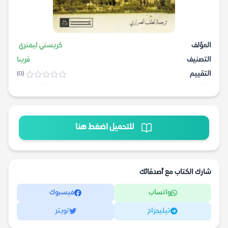
المؤلف
كريستي ليفتري
التصنيف
قريبا
التقييم
(0)
للتحميل اضغط هنا
شارك الكتاب مع أصدقائك
واتساب
فيسبوك
تيليجرام
تويتر