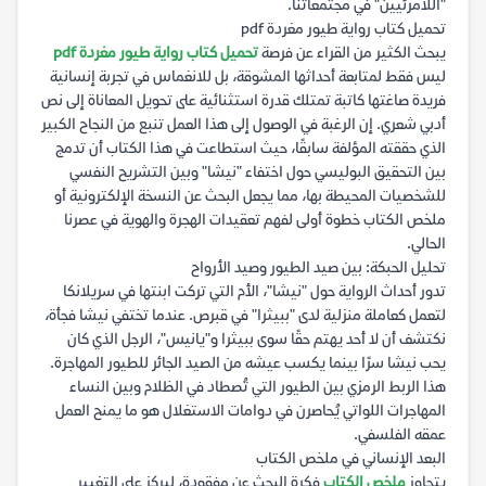
"اللامرئيين" في مجتمعاتنا.
تحميل كتاب رواية طيور مغردة pdf
يبحث الكثير من القراء عن فرصة
تحميل كتاب رواية طيور مغردة pdf
ليس فقط لمتابعة أحداثها المشوقة، بل للانغماس في تجربة إنسانية
فريدة صاغتها كاتبة تمتلك قدرة استثنائية على تحويل المعاناة إلى نص
أدبي شعري. إن الرغبة في الوصول إلى هذا العمل تنبع من النجاح الكبير
الذي حققته المؤلفة سابقًا، حيث استطاعت في هذا الكتاب أن تدمج
بين التحقيق البوليسي حول اختفاء "نيشا" وبين التشريح النفسي
للشخصيات المحيطة بها، مما يجعل البحث عن النسخة الإلكترونية أو
ملخص الكتاب خطوة أولى لفهم تعقيدات الهجرة والهوية في عصرنا
الحالي.
تحليل الحبكة: بين صيد الطيور وصيد الأرواح
تدور أحداث الرواية حول "نيشا"، الأم التي تركت ابنتها في سريلانكا
لتعمل كعاملة منزلية لدى "ببيثرا" في قبرص. عندما تختفي نيشا فجأة،
نكتشف أن لا أحد يهتم حقًا سوى ببيثرا و"يانيس"، الرجل الذي كان
يحب نيشا سرًا بينما يكسب عيشه من الصيد الجائر للطيور المهاجرة.
هذا الربط الرمزي بين الطيور التي تُصطاد في الظلام وبين النساء
المهاجرات اللواتي يُحاصرن في دوامات الاستغلال هو ما يمنح العمل
عمقه الفلسفي.
البعد الإنساني في ملخص الكتاب
يتجاوز
ملخص الكتاب
فكرة البحث عن مفقودة، ليركز على التغيير