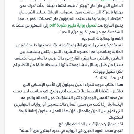
الداخلي الذي طرأ على "ببيثرا". فبعد اختفاء نيشا، بدأت تدرك مدى
جهلها بالمرأة التي عاشت معها لسنوات. الرواية تسلط الضوء على
"اقتصاد الرعاية" وكيف يعتمد المرفؤون على تضحيات الفقراء، مما
يدفع القارئ عند
تحميل رواية طيور مغردة pdf
إلى التفكير في علاقاته
الشخصية مع من هم "خارج مرأى البصر".
اللغة والجماليات السردية
تستخدم كريستي ليفتري لغة رقيقة وحسية، تصف بها طبيعة قبرص
الخلابة وتناقضها مع القسوة البشرية. السرد يتنقل بسلاسة بين
الماضي والحاضر، مما يبقي القارئ في حالة ترقب دائمة، حيث تكتشف
ببيثرا من خلال رسائل نيشا ومقتنياتها البسيطة عالمًا من الأحلام لم
تكن تتخيل وجوده.
لمن هذا الكتاب؟
هذا الكتاب موجه للقراء الذين يميلون إلى الأدب الإنساني الذي
يناقش القضايا الاجتماعية بأسلوب أدبي رفيع. هو مناسب لمن يبحث
عن قصة تلامس الوجدان وتثير التساؤلات حول العدالة والكرامة
الإنسانية. إذا كنت من محبي أعمال خالد حسيني أو روايات المهاجرين
التي تمزج بين الحزن والجمال، فإن هذا العمل سيكون إضافة قيمة
لمكتبتك.
نقد متوازن: موازنة بين العاطفة والواقع
تتجلى نقطة القوة الكبرى في الرواية في قدرة ليفتري على "أنسنة"