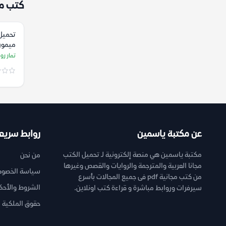
كتب م
تحميل
ميمون
عظيمة)
تمار ر
روداف
عن مكتبة ياسمين
روابط سريع
مكتبة ياسمين هي منصة إلكترونية لـ تحميل الكتب
من نحن
مجانا العربية والمترجمة والروايات والقصص وغيرها
سياسة الخصوص
من كتب مجانية pdf فى جميع المجالات بأسرع
الشروط والأحك
سيرفرات وروابط مباشرة و قراءة كتب اونلاين.
حقوق الملكية ا