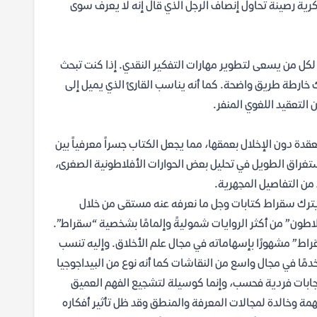
ة رصينة تحاول إنصاف الرجل الذي قال إنه لا يعرف سوى
كل من يسعى لتطوير مهارات التفكير النقدي. إذا كنت تبحث
 خارطة طريق واضحة. كما أنه يناسب القارئ الذي يميل إلى
ن التعقيد اللغوي المنفر.
دة دون الإخلال بعمقها، مما يجعل الكتاب جسراً معرفياً بين
تغراق الطويل في تحليل بعض الحوارات الأفلاطونية الصغرى،
 من التفاصيل المجهرية.
ترك سقراط كتابات وجل ما نعرفه عنه مستقى من خلال
فلاطون” من أكثر الروايات شموليةً وإلمامًا بشخصية “سقراط”.
” مشهورًا بإسهاماته في مجال علم الأخلاق. وإليه تنسب
مًا في مجال واسع من النقاشات كما أنه نوع من البيداجوجيا
جابات فردية فحسب، وإنما كوسيلة لتشجيع الفهم العميق
 وخالدة لمجالات المعرفة والمنطق وقد ظل تأثير أفكاره