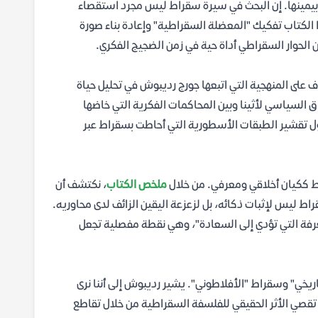
ة بيمينها. إن البحث في سيرة سقراط ليس مجرد استقصاء
لكتاب تفكيك "المعضلة السقراطية" وإعادة بناء صورة
ن الحوار السقراطي أداة حية في زمن الضجيج الفكري.
 على المنهجية التي اتبعها جورج رديبوش في تحليل حياة
ياق السياسي لأثينا وبين المحاكمات الفكرية التي خاضها
ول تقشير الطبقات الأسطورية التي أحاطت بسقراط عبر
اط ككيان أخلاقي ومعرفي. من خلال
ملخص الكتاب
، نكتشف أن
سقراطي (Elenchus) وكيف استخدمه سقراط ليس لإثبات ذكائه، بل لزعزعة اليقين الزائف لدى محاوريه.
معرفة التي تؤدي إلى السعادة"، وهي نقطة مفصلية تجعل
اريخي" وسقراط "الأفلاطوني". يشير رديبوش إلى أننا نرى
 تقصي الأثر الحقيقي للفلسفة السقراطية من خلال تقاطع