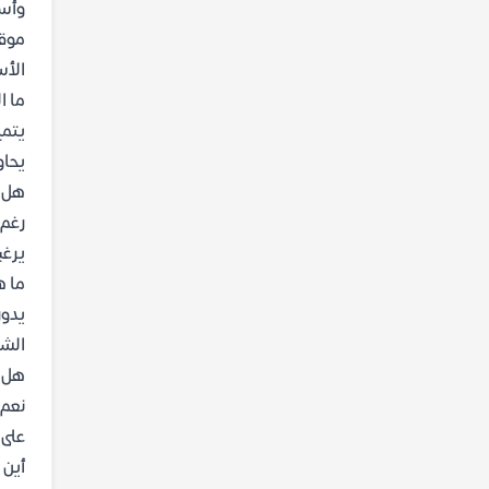
وأسل
موقع
الأس
ما ا
يتمي
يحاو
هل ي
رغم 
يرغب
ما ه
يدور
الشه
هل ي
نعم،
على 
أين 