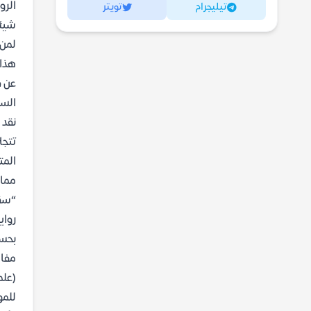
الرو
تيليجرام
تويتر
شيئا
لمن 
هذا 
عن ف
السي
نقد 
تتجل
المت
مما 
“سقر
رواي
بحسب
مفاه
(علم
للمو