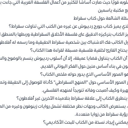
وبه قويًا حيث صارت أساسًا للكثير من أعمال الفلسفة الغربية التي جاءت بع
 مكتبة ياسمين
ئلة الشائعة حول كتاب سقراط
لذي يميز كتاب جورج رديبوش عن غيره من الكتب التي تناولت سقراط؟
ز الكتاب بتركيزه الدقيق على فلسفة الأخلاق السقراطية وربطها بالمنطق الع
ل الكاتب فك الاشتباك بين شخصية سقراط الحقيقية وما رسمه له أفلاطو
حتاج القارئ لخلفية فلسفية مسبقة لقراءة هذا الكتاب؟
أن الكتاب يتناول قضايا عميقة، إلا أن أسلوب رديبوش يتسم بالوضوح والس
ون في بناء أساس متين حول الفكر اليوناني القديم.
و المحور الأساسي الذي يدور حوله ملخص الكتاب؟
 المحور الأساسي حول "المنهج السقراطي" كأداة للوصول إلى الحقيقة وتص
يرة وكيف أصبحت وفاته تتويجاً لمنهجه الفلسفي.
تطرق الكتاب إلى علاقة سقراط بتلاميذه الآخرين غير أفلاطون؟
 يستعرض الكاتب وجهات نظر مختلفة تشمل روايات زينوفون وغيره من الم
رؤية سقراط من زوايا متعددة.
يمكنني إيجاد نسخة من الكتاب للبحث الأكاديمي؟