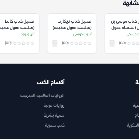
شابهة
 كتاب موسى بن
تحميل كتاب ديكارت
تحميل كتاب كانط
 (سلسلة عقول
(سلسلة عقول عظيمة)
(سلسلة عقول عظيم
 – تمار
– أندريه جومبي
– ألن و.وود
ودافسكي
أندريه جومبي
ألن و.وود
سكي
(0.0)
(0.0)
(0.0)
ة
أقسام الكتب
الروايات العالمية المترجمة
ية
روايات عربية
ام
تنمية بشرية
لفكرية
كتب حصرية