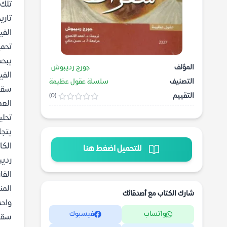
تلك 
تاري
الفي
تحمي
يبحث
المؤلف
جورج رديبوش
الفي
التصنيف
سلسلة عقول عظيمة
سقرا
التقييم
(0)
العص
تحلي
يتجا
للتحميل اضغط هنا
رديب
القا
المن
شارك الكتاب مع أصدقائك
واحد
واتساب
فيسبوك
سقرا