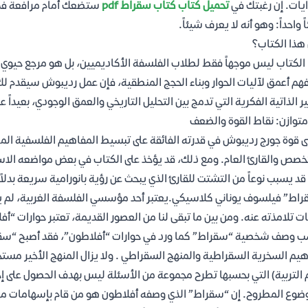
ايات. إن رغبتك في
تحميل كتاب كتاب سقراط pdf
ستضعك أمام مرافعة فكري
ً واحداً: وهو أنه لا يعرف شيئاً.
هذا الكتاب؟
الكتاب ليس موجهاً فقط لطلاب الفلسفة الأكاديميين، بل هو مرجع حيوي ل
هم أعمق لآليات الحوار وبناء الحجج المنطقية، فإن عمل رديبوش سيقدم لك
ر الذاتية الفكرية التي تدمج بين التحليل التاريخي والعمق الوجودي، بعيداً ع
متوازن: نقاط القوة والضعف
ى قوة جورج رديبوش في قدرته الفائقة على تبسيط المفاهيم الفلسفية المعق
خصص والقارئ العام. ومع ذلك، قد يؤخذ على الكتاب في بعض مواضعه الاس
قد يسبب نوعاً من التشتت للقارئ الذي يبحث عن رؤية بانورامية سريعة بدلاً
اط” فيلسوف يوناني كلاسيكي.يعتبر أحد مؤسسي الفلسفة الغربية، لم ي
ات تلامذته عنه. ومن بين ما تبقى لنا من العصور القديمة، تعتبر حوارات “أ
 وصف شخصية “سقراط” كما ورد في حوارات “أفلاطون”، فقد أصبح “سقراط
يم السخرية السقراطية والمنهج السقراطي . ولا يزال المنهج الأخير مستخد
 التربية) التي بحسبها تطرح مجموعة من الأسئلة ليس بهدف الحصول على إ
ضوع المطروح. إن “سقراط” الذي وصفه أفلاطون هو من قام بإسهامات مهمة