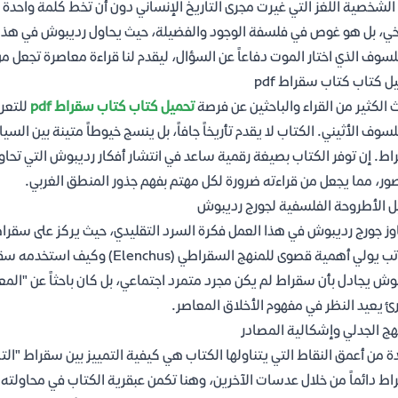
الشخصية اللغز التي غيرت مجرى التاريخ الإنساني دون أن تخط كلمة واحد
خي، بل هو غوص في فلسفة الوجود والفضيلة، حيث يحاول رديبوش في هذا ا
لسوف الذي اختار الموت دفاعاً عن السؤال، ليقدم لنا قراءة معاصرة تجعل م
ل كتاب كتاب سقراط pdf
 الكثير من القراء والباحثين عن فرصة
تحميل كتاب كتاب سقراط pdf
للتعرف
لسوف الأثيني. الكتاب لا يقدم تأريخاً جافاً، بل ينسج خيوطاً متينة بين الس
ط. إن توفر الكتاب بصيغة رقمية ساعد في انتشار أفكار رديبوش التي تحا
ور، مما يجعل من قراءته ضرورة لكل مهتم بفهم جذور المنطق الغربي.
ل الأطروحة الفلسفية لجورج رديبوش
وز جورج رديبوش في هذا العمل فكرة السرد التقليدي، حيث يركز على سقر
الكاتب يولي أهمية قصوى للمنهج ال
وش يجادل بأن سقراط لم يكن مجرد متمرد اجتماعي، بل كان باحثاً عن "ال
رئ يعيد النظر في مفهوم الأخلاق المعاصر.
هج الجدلي وإشكالية المصادر
ة من أعمق النقاط التي يتناولها الكتاب هي كيفية التمييز بين سقراط "الت
ط دائماً من خلال عدسات الآخرين، وهنا تكمن عبقرية الكتاب في محاولته