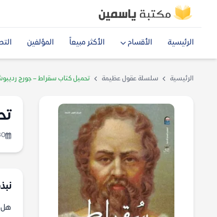
الرئيسية
الأقسام
الأكثر مبيعاً
المؤلفين
التص
الرئيسية
سلسلة عقول عظيمة
تحميل كتاب سقراط – جورج رديبو
تح
30
نبذة
هل ي