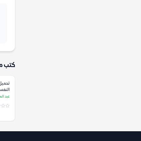
كتب م
تحميل
النفسي
عبد ال
عبد الم