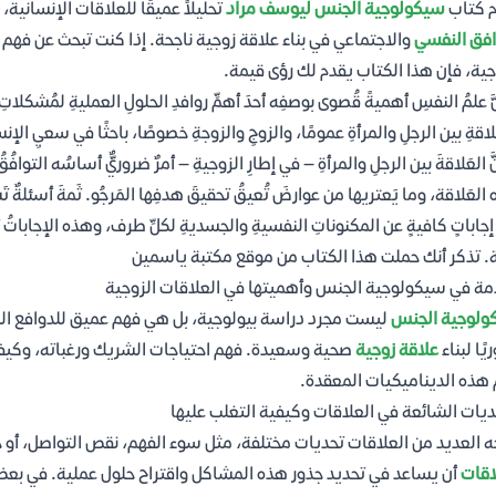
م كتاب
سيكولوجية الجنس ليوسف مراد
تحليلاً عميقًا للعلاقات الإنساني
افق النفسي
والاجتماعي في بناء علاقة زوجية ناجحة. إذا كنت تبحث عن فهم 
جية، فإن هذا الكتاب يقدم لك رؤى قيمة.
ّ علمُ النفسِ أهميةً قُصوى بوصفِه أحدَ أهمِّ روافدِ الحلولِ العمليةِ لمُشكلاتِ 
َلاقةِ بين الرجلِ والمرأةِ عمومًا، والزوجِ والزوجةِ خصوصًا، باحثًا في سعيِ الإ
ّ العَلاقةَ بين الرجلِ والمرأةِ — في إطارِ الزوجيةِ — أمرٌ ضروريٌّ أساسُه التوا
العَلاقة، وما يَعتريها من عوارضَ تُعيقُ تحقيقَ هدفِها المَرجُو. ثَمةَ أسئلةٌ تَ
إجاباتٍ كافيةٍ عن المكنوناتِ النفسيةِ والجسديةِ لكلِّ طرف، وهذه الإجاباتُ تجعل
ة. تذكر أنك حملت هذا الكتاب من موقع مكتبة ياسمين
ة في سيكولوجية الجنس وأهميتها في العلاقات الزوجية
ولوجية الجنس
ليست مجرد دراسة بيولوجية، بل هي فهم عميق للدوافع النف
يًا لبناء
علاقة زوجية
صحية وسعيدة. فهم احتياجات الشريك ورغباته، وكيف
هذه الديناميكيات المعقدة.
ديات الشائعة في العلاقات وكيفية التغلب عليها
ه العديد من العلاقات تحديات مختلفة، مثل سوء الفهم، نقص التواصل، أو ح
اقات
أن يساعد في تحديد جذور هذه المشاكل واقتراح حلول عملية. في بعض 