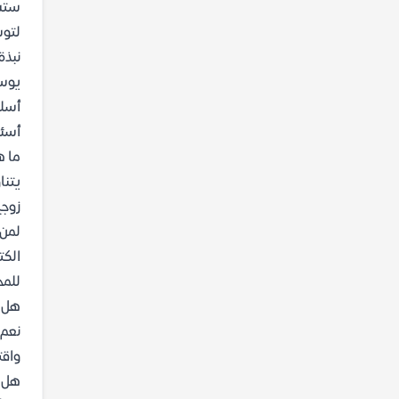
ستسا
لتوس
نبذة
يوسف
أسلو
أسئل
ما ه
يتنا
زوجي
لمن 
الكت
للمخ
هل ي
نعم،
واقت
هل ا