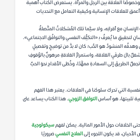
ة، وخصوصًا العلاقة بين الرجل والمرأة. يستعرض الكتاب أهمية
أعمق للعلاقات الإنسانية وكيفية التعامل مع التحديات
الإنسانِ مع أقرانِه، ولا سيَّما تلك المُشكلاتُ المتَّصلةُ
نسانِ لتحقيقِ ما يُعرفُ ﺑ «التكيُّف النفسي والتوافُق الاجتماعي».
فُقُ وهدفُه المنشودُ هو الحُب؛ كان لا بدَّ من توضيحٍ وتفصيلٍ
شغلُ بالَ طرفَيِ العَلاقة، واستمرارُ العَلاقةِ مرهونٌ بالوُقوفِ
ُ الطريقَ إلى السعادةِ ممهَّدًا، وخُطَى الأقدامِ نحوَ الحبِّ
سية التي تحرك سلوكنا في العلاقات. يعتبر هذا الفهم
ية تلبيتها، هو أساس
التوافق الزوجي
. هذا الكتاب يساعد على
تى الخلافات حول الأمور المالية. يمكن لفهم
سيكولوجية
الأحيان، قد يكون اللجوء إلى
العلاج النفسي
ضروريًا