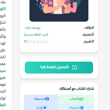
يقد
التو
الزو
احتلَ
المؤلف
يوسف مراد
بالع
التصنيف
كتب ثقافة جنسية
ولأنَ
التقييم
(0)
لهذه 
على 
ثابت
مقدم
للتحميل اضغط هنا
سيك
ضرور
فهم 
شارك الكتاب مع أصدقائك
التح
تواج
واتساب
فيسبوك
العل
تيليجرام
تويتر