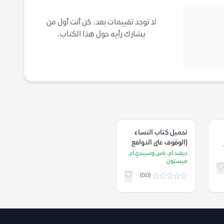
لا توجد تقييمات بعد. كن أنت أول من
يشارك رأيه حول هذا الكتاب.
تحميل كتاب النساء
(الوقوف على الدوافع
الجنسية من الثأر إلى
ديفيد ام. باس وسيندي ام.
ميستون
المغامرة) – ديفيد ام.
باس وسيندي ام.
(0.0)
ميستون