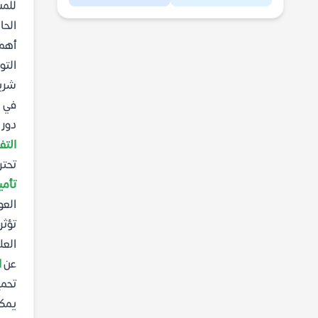
للمس
الحا
أهمي
التو
شريك
في م
دور 
التف
تحتر
تأمي
العو
تؤثر
العل
عن
ا
تحميل
يمكنك