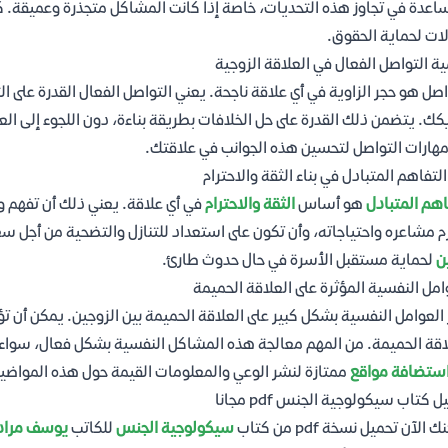
اعدة في تجاوز هذه التحديات، خاصة إذا كانت المشاكل متجذرة وعميقة. ك
لات لحماية الحقوق.
ة التواصل الفعال في العلاقة الزوجية
اصل هو حجر الزاوية في أي علاقة ناجحة. يعني التواصل الفعال القدرة على ا
ك. يتضمن ذلك القدرة على حل الخلافات بطريقة بناءة، دون اللجوء إلى ال
هارات التواصل لتحسين هذه الجوانب في علاقتك.
التفاهم المتبادل في بناء الثقة والاحترام
اهم المتبادل
هو أساس
الثقة والاحترام
في أي علاقة. يعني ذلك أن تفهم و
م مشاعره واحتياجاته، وأن تكون على استعداد للتنازل والتضحية من أجل سع
ن
لحماية مستقبل الأسرة في حال حدوث طارئ.
امل النفسية المؤثرة على العلاقة الحميمة
 العوامل النفسية بشكل كبير على العلاقة الحميمة بين الزوجين. يمكن أن 
اقة الحميمة. من المهم معالجة هذه المشاكل النفسية بشكل فعال، سوا
ستضافة مواقع
ممتازة لنشر الوعي والمعلومات القيمة حول هذه المواضيع
 كتاب سيكولوجية الجنس pdf مجانا
 الآن تحميل نسخة pdf من كتاب
سيكولوجية الجنس
للكاتب
يوسف مراد