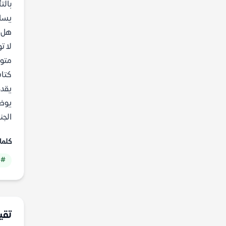
بالت
يساع
هل ي
لا ت
متوف
كتاب
يقد
يوضح
الجنس pdf مجانا من 
كلما
# 
تقي