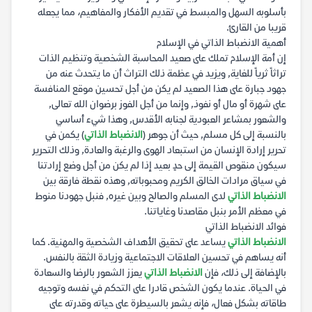
بأسلوبه السهل والمبسط في تقديم الأفكار والمفاهيم، مما يجعله
قريبا من القارئ.
أهمية الانضباط الذاتي في الإسلام
إن أمة الإسلام تملك على صعيد المحاسبة الشخصية وتنظيم الذات
تراثاً ثرياً للغاية, ويزيد في عظمة ذلك التراث أن ما يتحدث عنه من
جهود جبارة على هذا الصعيد لم يكن من أجل تحسين موقع المنافسة
على شهرة أو مال أو نفوذ, وإنما من أجل الفوز برضوان الله تعالى,
والشعور بمشاعر العبودية لجنابه الأقدس, وهذا شيء أساسي
بالنسبة إلى كل مسلم, حيث أن جوهر (
الانضباط الذاتي
) يكمن في
تحرير إرادة الإنسان من استبعاد الهوى والرغبة والعادة, وذلك التحرير
سيكون منقوص القيمة إلى حدٍ بعيد إذا لم يكن من أجل وضع إرادتنا
في سياق مرادات الخالق الكريم ومحبوباته, وهذه نقطة فارقة بين
الانضباط الذاتي
لدى المسلم والصالح وبين غيره, فنبل جهودنا منوط
في معظم الأمر بنبل مقاصدنا وغاياتنا.
فوائد الانضباط الذاتي
الانضباط الذاتي
يساعد على تحقيق الأهداف الشخصية والمهنية. كما
أنه يساهم في تحسين العلاقات الاجتماعية وزيادة الثقة بالنفس.
بالإضافة إلى ذلك، فإن
الانضباط الذاتي
يعزز الشعور بالرضا والسعادة
في الحياة. عندما يكون الشخص قادرا على التحكم في نفسه وتوجيه
طاقاته بشكل فعال، فإنه يشعر بالسيطرة على حياته وقدرته على