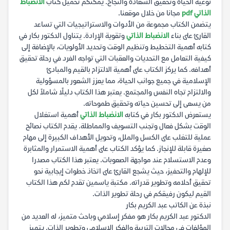
نوعية الحياة وتحقيق السعادة والنجاح. يمكنكم تحميل كتاب
الانضباط
الذاتي pdf
مجانا من خلال موقعنا.
يتضمن الكتاب مجموعة من الأدوات والاستراتيجيات التي تساعد
القارئ على بناء
الانضباط الذاتي
وتقوية الإرادة. يتناول الدكتور بكار في
كتابه أهمية التخطيط وتنظيم الوقت وتحديد الأولويات، بالإضافة إلى
كيفية التعامل مع التحديات والعقبات التي تواجه الفرد في رحلة تحقيق
أهدافه. كما يركز الكتاب على أهمية الالتزام بالقيم والمبادئ
الإسلامية في جميع جوانب الحياة، مما يعزز الشعور بالمسؤولية
والالتزام تجاه النفس والمجتمع. يعتبر هذا الكتاب دليلًا شاملاً لكل
من يسعى إلى تحسين حياته وتحقيق طموحاته.
يستعرض الدكتور بكار في كتابه
الانضباط الذاتي
أهمية استغلال
الوقت بشكل فعال وتجنب التسويف والمماطلة. يقدم الكتاب نصائح
عملية للتغلب على الكسل والملل، وتحويل الأهداف الكبيرة إلى مهام
صغيرة قابلة للإنجاز. كما يؤكد الكتاب على أهمية الاستمرار والمثابرة
وعدم الاستسلام عند مواجهة الصعوبات. يعتبر هذا الكتاب مصدرا
للإلهام والتحفيز، حيث يشجع القارئ على اتخاذ خطوات إيجابية نحو
تحقيق أحلامه وتطوير قدراته. مكتبة ياسمين تقدم لكم هذا الكتاب
القيم ليكون رفيقكم في رحلة تطوير الذات.
نبذة عن الكاتب عبد الكريم بكار
الدكتور عبد الكريم بكار هو مفكر إسلامي وباحث متميز، له العديد من
المؤلفات في مجالات التربية والفكر الإسلامي وتطوير الذات. يتميز