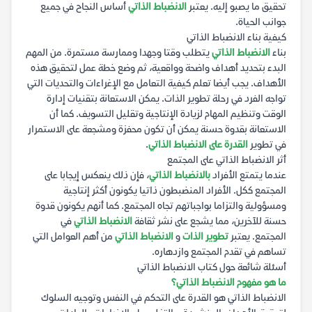
تحقيق ما يصبو إليه. يعتبر
الانضباط الذاتي
أساس النجاح في جميع
جوانب الحياة.
كيفية بناء الانضباط الذاتي
بناء
الانضباط الذاتي
يتطلب وقتا وجهدا وممارسة مستمرة. من المهم
البدء بتحديد أهداف واضحة وواقعية، ثم وضع خطة عمل لتحقيق هذه
الأهداف. يجب أيضا تعلم كيفية التعامل مع الإغراءات والتحديات التي
تواجه الفرد في رحلة تطوير الذات. يمكن الاستعانة بتقنيات إدارة
الوقت وتنظيم المهام لزيادة الإنتاجية وتقليل التسويف. كما أن
الاستعانة بقدوة حسنة يمكن أن تكون محفزة ومشجعة على الاستمرار
في تطوير
القدرة على الانضباط الذاتي
.
أثر الانضباط الذاتي على المجتمع
عندما يتمتع الأفراد
بالانضباط الذاتي
، فإن ذلك ينعكس إيجابا على
المجتمع ككل. الأفراد المنضبطون ذاتيا يكونون أكثر إنتاجية
ومسؤولية والتزاما بواجباتهم تجاه المجتمع. كما أنهم يكونون قدوة
حسنة للآخرين، مما يشجع على نشر ثقافة
الانضباط الذاتي
في
المجتمع. يعتبر
تطوير الذات
و
الانضباط الذاتي
من أهم العوامل التي
تساهم في تقدم المجتمع وازدهاره.
أسئلة شائعة حول كتاب الانضباط الذاتي
ما هو مفهوم الانضباط الذاتي؟
الانضباط الذاتي هو القدرة على التحكم في النفس وتوجيه السلوك