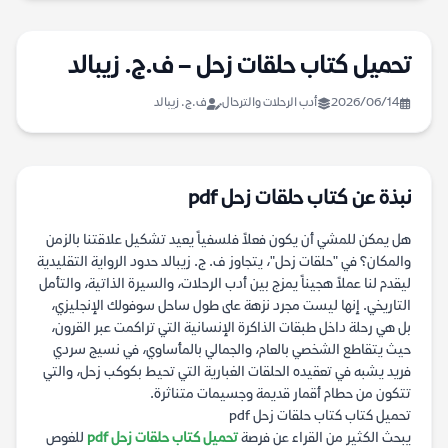
تحميل كتاب حلقات زحل – ف.ج. زيبالد
2026/06/14
أدب الرحلات والترحال
ف.ج. زيبالد
نبذة عن كتاب حلقات زحل pdf
هل يمكن للمشي أن يكون فعلاً فلسفياً يعيد تشكيل علاقتنا بالزمن
والمكان؟ في "حلقات زحل"، يتجاوز ف. ج. زيبالد حدود الرواية التقليدية
ليقدم لنا عملاً هجيناً يمزج بين أدب الرحلات، والسيرة الذاتية، والتأمل
التاريخي. إنها ليست مجرد نزهة على طول ساحل سوفولك الإنجليزي،
بل هي رحلة داخل طبقات الذاكرة الإنسانية التي تراكمت عبر القرون،
حيث يتقاطع الشخصي بالعام، والجمالي بالمأساوي، في نسيج سردي
فريد يشبه في تعقيده الحلقات الغبارية التي تحيط بكوكب زحل، والتي
تتكون من حطام أقمار قديمة وجسيمات متناثرة.
تحميل كتاب كتاب حلقات زحل pdf
يبحث الكثير من القراء عن فرصة
تحميل كتاب حلقات زحل pdf
للغوص