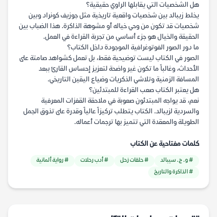
هل الشخصيات التي يقابلها الراوي حقيقية؟
يخلط زيبالد بين شخصيات واقعية تاريخية مثل جوزيف كونراد وبين
شخصيات قد تكون من وحي خياله أو مشوهة الذاكرة. هذا الضباب بين
الحقيقة والخيال هو جزء أساسي من تجربة القراءة في العمل.
ما دور الصور الفوتوغرافية الموجودة داخل الكتاب؟
الصور في الكتاب ليست توضيحية فقط، بل تعمل كشواهد صامتة على
الأحداث، وغالباً ما تكون غير واضحة لتعزيز إحساس القارئ ببعد
المسافة الزمنية وتلاشي الذكريات وضياع اليقين التاريخي.
هل يعتبر الكتاب صعب القراءة للمبتدئين؟
نعم، قد يواجه المبتدئون صعوبة في ملاحقة القفزات المعرفية
والسردية لزيبالد. الكتاب يتطلب تركيزاً عالياً وقدرة على تذوق الجمل
الطويلة والمعقدة التي تتميز بها ترجمات أعماله.
كلمات مفتاحية عن الكتاب
# و. ج. سيبالد
# حلقات زحل
# أدب رحلات
# رواية ألمانية
# الذاكرة والتاريخ