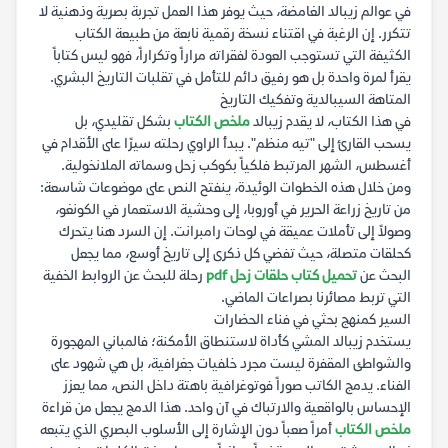
في عوالم زيبالد الغامضة، حيث يوفر هذا العمل تجربة بصرية وذهنية لا
تتكرر. إن الرغبة في اقتناء نسخة رقمية نابعة من طبيعة الكتاب
الكثيفة التي تستوجب العودة لفقراته مراراً وتكراراً، فهو ليس كتاباً
يقرأ لمرة واحدة بل هو رفيق دائم للتأمل في تقلبات التاريخ البشري.
المتاهة السيبالدية وتفكيك التاريخ
في هذا الكتاب، لا يقدم زيبالد
ملخص الكتاب
بشكل تقليدي، بل
يسحب القارئ إلى "تيه منظم". يبدأ الراوي رحلته سيرًا على الأقدام في
أغسطس، الشهر المرتبط فلكياً بكوكب زحل وسماته الملانخولية.
ومن خلال هذه الخطوات الوئيدة، ينفتح النص على موضوعات شاسعة:
من تاريخ زراعة الحرير في أوروبا، إلى وحشية الاستعمار في الكونغو،
وصولاً إلى تأملات عميقة في لوحات رامبرانت. إن السرد هنا يتحرك
كحلقات متصلة، حيث تفضي كل ذكرى إلى تاريخ أوسع، مما يجعل
البحث عن
تحميل كتاب حلقات زحل pdf
رحلة للبحث عن الروابط الخفية
التي تربط مصائرنا بصراعات الماضي.
السير كمنهج بحثي في فناء الحضارات
يستخدم زيبالد المشي كأداة لاستنطاق الأمكنة؛ فالمباني المهجورة
والشواطئ المقفرة ليست مجرد خلفيات جغرافية، بل هي شهود على
الفناء. يدمج الكاتب صوراً فوتوغرافية باهتة داخل النص، مما يعزز
الإحساس بالواقعية والارتباك في آن واحد. هذا الدمج يجعل من قراءة
ملخص الكتاب
أمراً صعباً دون الإشارة إلى الأسلوب البصري الذي يتبعه