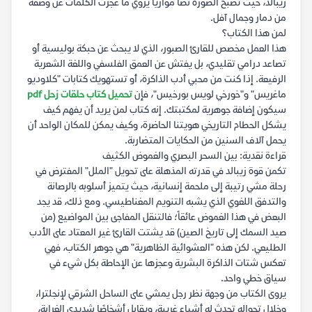
زيبالد، حيث تصبح الصورة نصاً موازياً يروي ما عجزت الكلمات عن وصفه
من دمار وجمال آفل.
لمن هذا الكتاب؟
هذا العمل مخصص للقارئ الصبور، الذي لا يبحث عن حبكة بوليسية أو
تصاعد درامي تقليدي، بل يفتش عن العمق الفلسفي واللغة الشعرية
الرفيعة. إذا كنت من محبي أدب الذاكرة، أو تستهويك كتابات "كلاوديو
ماغريس" و"خورخي لويس بورخيس"، فإن
تحميل كتاب حلقات زحل pdf
سيكون إضافة جوهرية لمكتبتك. إنه كتاب لمن يريد أن يفهم كيف
يشكل الحطام التاريخي هويتنا الحاضرة، وكيف يمكن للمكان الواحد أن
يحمل آلاف السنين من الحكايات المتضاربة.
قراءة نقدية: بين السحر البصري والغموض الكثيف
تكمن قوة زيبالد في قدرته المذهلة على تحويل "الملل" المفترض في
رحلة مشي رتيبة إلى ملحمة إنسانية، حيث يتميز أسلوبه بالرصانة
والتدفق اللغوي الذي يشبه التنويم المغناطيسي. ومع ذلك، قد يجد
البعض في هذا الغموض عائقاً؛ فالتنقل المفاجئ بين المواضيع (من
صيد السمك إلى تاريخ الصين) قد يشتت القارئ غير المعتاد على الأدب
الطليعي. لكن هذه "العشوائية الظاهرية" هي جوهر الكتاب، فهي
تعكس شتات الذاكرة البشرية وعجزها عن الإحاطة بكل شيء في
سياق خطي واحد.
يروى الكتاب من وجهة نظر رجل يمشي على الساحل الشرقي لإنجلترا،
وخلال تجواله تحدث له أشياء غريبة، ويقابل أشخاصًا شديدي الغرابة،