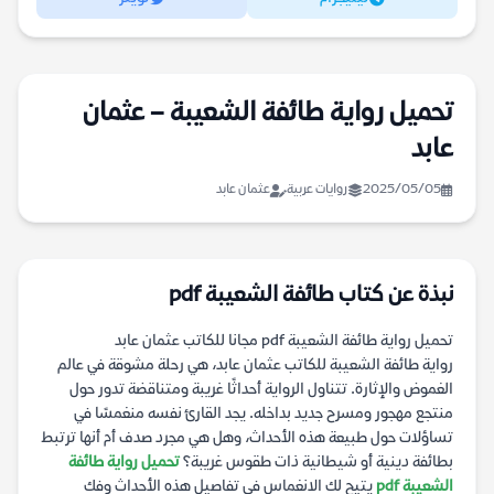
تحميل رواية طائفة الشعيبة – عثمان
عابد
2025/05/05
روايات عربية
عثمان عابد
نبذة عن كتاب طائفة الشعيبة pdf
تحميل رواية طائفة الشعيبة pdf مجانا للكاتب عثمان عابد
رواية طائفة الشعيبة للكاتب عثمان عابد، هي رحلة مشوقة في عالم
الغموض والإثارة. تتناول الرواية أحداثًا غريبة ومتناقضة تدور حول
منتجع مهجور ومسرح جديد بداخله. يجد القارئ نفسه منغمسًا في
تساؤلات حول طبيعة هذه الأحداث، وهل هي مجرد صدف أم أنها ترتبط
بطائفة دينية أو شيطانية ذات طقوس غريبة؟
تحميل رواية طائفة
الشعيبة pdf
يتيح لك الانغماس في تفاصيل هذه الأحداث وفك