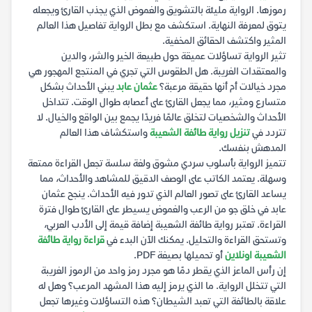
رموزها. الرواية مليئة بالتشويق والغموض الذي يجذب القارئ ويجعله
يتوق لمعرفة النهاية. استكشف مع بطل الرواية تفاصيل هذا العالم
المثير واكتشف الحقائق المخفية.
تثير الرواية تساؤلات عميقة حول طبيعة الخير والشر، والدين
والمعتقدات الغريبة. هل الطقوس التي تجري في المنتجع المهجور هي
مجرد خيالات أم أنها حقيقة مرعبة؟
عثمان عابد
يبني الأحداث بشكل
متسارع ومثير، مما يجعل القارئ على أعصابه طوال الوقت. تتداخل
الأحداث والشخصيات لتخلق عالمًا فريدًا يجمع بين الواقع والخيال. لا
تتردد في
تنزيل رواية طائفة الشعيبة
واستكشاف هذا العالم
المدهش بنفسك.
تتميز الرواية بأسلوب سردي مشوق ولغة سلسة تجعل القراءة ممتعة
وسهلة. يعتمد الكاتب على الوصف الدقيق للمشاهد والأحداث، مما
يساعد القارئ على تصور العالم الذي تدور فيه الأحداث. ينجح عثمان
عابد في خلق جو من الرعب والغموض يسيطر على القارئ طوال فترة
القراءة. تعتبر رواية طائفة الشعيبة إضافة قيمة إلى الأدب العربي،
وتستحق القراءة والتحليل. يمكنك الآن البدء في
قراءة رواية طائفة
الشعيبة اونلاين
أو تحميلها بصيغة PDF.
إن رأس الماعز الذي يقطر دمًا هو مجرد رمز واحد من الرموز الغريبة
التي تتخلل الرواية. ما الذي يرمز إليه هذا المشهد المرعب؟ وهل له
علاقة بالطائفة التي تعبد الشيطان؟ هذه التساؤلات وغيرها تجعل