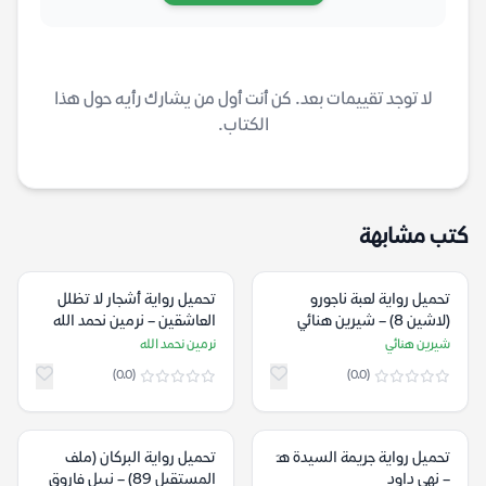
لا توجد تقييمات بعد. كن أنت أول من يشارك رأيه حول هذا
الكتاب.
كتب مشابهة
تحميل رواية لعبة ناجورو
تحميل رواية أشجار لا تظلل
(لاشين 8) – شيرين هنائي
العاشقين – نرمين نحمد الله
شيرين هنائي
نرمين نحمد الله
(0.0)
(0.0)
تحميل رواية جريمة السيدة هـَ
تحميل رواية البركان (ملف
– نهى داود
المستقبل 89) – نبيل فاروق