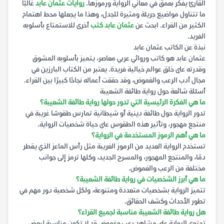
القارئ يفكر بعمق في معاني الرواية ورموزها.
روايات عثمان عابد
غالبًا
ما تتناول مواضيع جريئة ومثيرة للجدل، وهذا ما يجعلها محط اهتمام
الكثير من القراء. ابحث عن
عثمان عابد كتب
أخرى للاستمتاع بأسلوبه
الفريد.
نبذة عن الكاتب عثمان عابد
عثمان عابد هو كاتب وروائي عربي معاصر، يتميز بأسلوبه المشوق
وقدرته على خلق عوالم خيالية فريدة. يعتبر من الكتاب البارزين في
مجال أدب الرعب والغموض، وقد حققت أعماله نجاحًا كبيرًا بين القراء.
أسئلة شائعة حول رواية طائفة الشعيبة
ما هي الفكرة الرئيسية التي تدور حولها رواية طائفة الشعيبة؟
تدور الرواية حول طائفة دينية أو شيطانية تمارس طقوسًا غريبة في
منتجع مهجور، وتأثير هذه الطقوس على حياة شخصيات الرواية.
ما هي أهم الرموز المستخدمة في الرواية؟
تستخدم الرواية العديد من الرموز الغريبة مثل رأس الماعز الذي يقطر
دمًا، والمنتجع المهجور، والمسرح الجديد، وكلها ترمز إلى جوانب
مختلفة من الرعب والغموض.
ما هي أبرز الشخصيات في رواية طائفة الشعيبة؟
تتميز الرواية بشخصيات متعددة ومتنوعة، ولكل شخصية دور مهم في
تطور الأحداث وكشف الحقائق.
هل رواية طائفة الشعيبة مناسبة لجميع القراء؟
تحتوي الرواية على مشاهد رعب وغموض قد لا تكون مناسبة لبعض