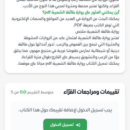
القراء، ولكنها تعتبر ممتعة ومثيرة لمحبي هذا النوع من الأدب.
أين يمكنني العثور على رواية طائفة الشعيبة pdf؟
يمكنك البحث عن الرواية في العديد من المواقع والمنصات الإلكترونية
التي توفر الكتب بصيغة PDF.
رواية طائفة الشعيبة ملخص
تعتبر رواية طائفة الشعيبة لعثمان عابد من الروايات المشوقة
والمثيرة التي تجمع بين الغموض والرعب. تدور أحداثها حول طائفة
دينية أو شيطانية تمارس طقوسًا غريبة في منتجع مهجور، مما يخلق
جوًا من الرعب والتشويق يسيطر على القارئ طوال فترة القراءة.
يمكنك تحميل الكتاب رواية طائفة الشعيبة pdf مجانا على موقعنا.
تقييمات ومراجعات القرّاء
متوسط التقييم:
0.0
من 5
يجب تسجيل الدخول لإضافة تقييمك حول هذا الكتاب.
تسجيل الدخول