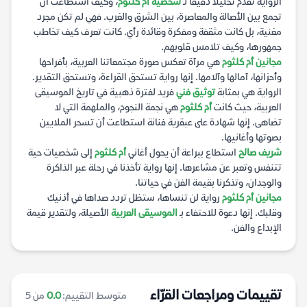
الرواية تقدم تحليلاً دقيقاً لـ
شخصية أم كلثوم
، وكيف استطاعت أن
تجمع بين الأصالة والمعاصرة، بين الشرق والغرب. فهي لم تكن مجرد
مغنية، بل كانت مثقفة ومفكرة وقائدة رأي. كانت تعرف كيف تخاطب
جمهورها، وكيف تلامس قلوبهم.
مجانين أم كلثوم
هي مرآة تعكس صورة مجتمعاتنا العربية، بأفراحها
وأحزانها، آمالها وآلامها. إنها رواية تستحق القراءة، وتستحق التقدير.
الرواية هي بمثابة
توثيق فني
فريد لفترة ذهبية في تاريخ الموسيقى
العربية، حيث كانت
أم كلثوم
هي نجمة النجوم، والملهمة التي لا
تضاهى. إنها شهادة على عبقرية فنانة استطاعت أن تسحر الملايين
بصوتها وأغانيها.
شريف صالح
استطاع ببراعة أن يحول أغاني
أم كلثوم
إلى شخصيات حية
تتنفس وتعبر عن مشاعرها. إنها رواية تأخذنا في رحلة عبر الذاكرة
والوجدان، وتذكرنا بقيمة الفن في حياتنا.
مجانين أم كلثوم
رواية لن تنساها، ستظل تردد صداها في أذنيك
وقلبك. إنها دعوة للاحتفاء بـ
الموسيقى العربية
الأصيلة، ولتقدير قيمة
الإبداع والفن.
تقييمات ومراجعات القرّاء
متوسط التقييم:
0.0
من 5