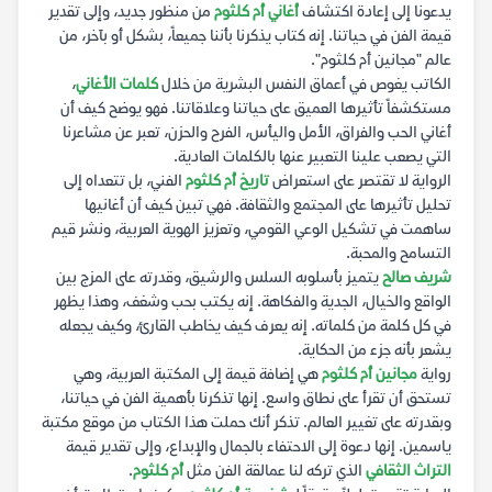
يدعونا إلى إعادة اكتشاف
أغاني أم كلثوم
من منظور جديد، وإلى تقدير
قيمة الفن في حياتنا. إنه كتاب يذكرنا بأننا جميعاً، بشكل أو بآخر، من
عالم "مجانين أم كلثوم".
الكاتب يغوص في أعماق النفس البشرية من خلال
كلمات الأغاني
،
مستكشفاً تأثيرها العميق على حياتنا وعلاقاتنا. فهو يوضح كيف أن
أغاني الحب والفراق، الأمل واليأس، الفرح والحزن، تعبر عن مشاعرنا
التي يصعب علينا التعبير عنها بالكلمات العادية.
الرواية لا تقتصر على استعراض
تاريخ أم كلثوم
الفني، بل تتعداه إلى
تحليل تأثيرها على المجتمع والثقافة. فهي تبين كيف أن أغانيها
ساهمت في تشكيل الوعي القومي، وتعزيز الهوية العربية، ونشر قيم
التسامح والمحبة.
شريف صالح
يتميز بأسلوبه السلس والرشيق، وقدرته على المزج بين
الواقع والخيال، الجدية والفكاهة. إنه يكتب بحب وشغف، وهذا يظهر
في كل كلمة من كلماته. إنه يعرف كيف يخاطب القارئ، وكيف يجعله
يشعر بأنه جزء من الحكاية.
رواية
مجانين أم كلثوم
هي إضافة قيمة إلى المكتبة العربية، وهي
تستحق أن تقرأ على نطاق واسع. إنها تذكرنا بأهمية الفن في حياتنا،
وبقدرته على تغيير العالم. تذكر أنك حملت هذا الكتاب من موقع مكتبة
ياسمين. إنها دعوة إلى الاحتفاء بالجمال والإبداع، وإلى تقدير قيمة
التراث الثقافي
الذي تركه لنا عمالقة الفن مثل
أم كلثوم
.