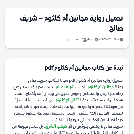
تحميل رواية مجانين أم كلثوم – شريف
صالح
2025/05/02
قريبا
شريف صالح
نبذة عن كتاب مجانين أم كلثوم pdf
تحميل رواية مجانين أم كلثوم pdf مجانا للكاتب شريف صالح
رواية
مجانين أم كلثوم
للكاتب
شريف صالح
ليست مجرد كتاب، بل هي
رحلة عبر الزمن والمشاعر، وغوص عميق في وجدان أمة بأكملها. تقدم
هذه الرواية سردية فريدة لـ
أغاني أم كلثوم
التي أصبحت جزءاً لا يتجزأ
من هويتنا المصرية والعربية. إنها محاولة جادة لرسم صورة بانورامية
للجمهور العريض الذي عشق "الست" ويتنفس نغماتها، جمهور يشكل
جزءاً أصيلاً من الحكاية التي يرويها لنا الكاتب.
شريف صالح لا يكتفي بتوثيق روائع
كوكب الشرق
، بل ينسج خيوطاً من
الحكايات الإنسانية التي تتشابك مع أغانيها. فهو يرينا كيف أن صوت