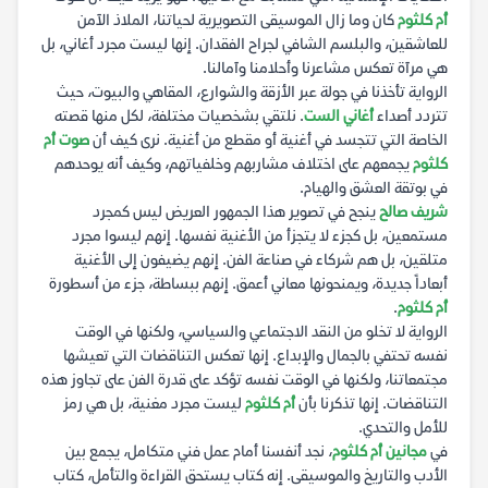
أم كلثوم
كان وما زال الموسيقى التصويرية لحياتنا، الملاذ الآمن
للعاشقين، والبلسم الشافي لجراح الفقدان. إنها ليست مجرد أغاني، بل
هي مرآة تعكس مشاعرنا وأحلامنا وآمالنا.
الرواية تأخذنا في جولة عبر الأزقة والشوارع، المقاهي والبيوت، حيث
تتردد أصداء
أغاني الست
. نلتقي بشخصيات مختلفة، لكل منها قصته
الخاصة التي تتجسد في أغنية أو مقطع من أغنية. نرى كيف أن
صوت أم
كلثوم
يجمعهم على اختلاف مشاربهم وخلفياتهم، وكيف أنه يوحدهم
في بوتقة العشق والهيام.
شريف صالح
ينجح في تصوير هذا الجمهور العريض ليس كمجرد
مستمعين، بل كجزء لا يتجزأ من الأغنية نفسها. إنهم ليسوا مجرد
متلقين، بل هم شركاء في صناعة الفن. إنهم يضيفون إلى الأغنية
أبعاداً جديدة، ويمنحونها معاني أعمق. إنهم ببساطة، جزء من أسطورة
أم كلثوم
.
الرواية لا تخلو من النقد الاجتماعي والسياسي، ولكنها في الوقت
نفسه تحتفي بالجمال والإبداع. إنها تعكس التناقضات التي تعيشها
مجتمعاتنا، ولكنها في الوقت نفسه تؤكد على قدرة الفن على تجاوز هذه
التناقضات. إنها تذكرنا بأن
أم كلثوم
ليست مجرد مغنية، بل هي رمز
للأمل والتحدي.
في
مجانين أم كلثوم
، نجد أنفسنا أمام عمل فني متكامل، يجمع بين
الأدب والتاريخ والموسيقى. إنه كتاب يستحق القراءة والتأمل، كتاب