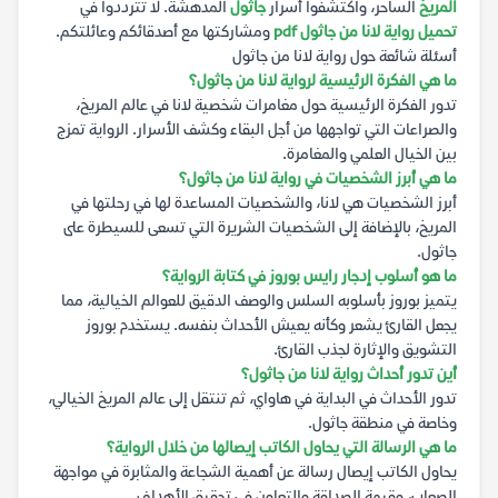
المريخ
الساحر، واكتشفوا أسرار
جاثول
المدهشة. لا تترددوا في
تحميل رواية لانا من جاثول pdf
ومشاركتها مع أصدقائكم وعائلتكم.
أسئلة شائعة حول رواية لانا من جاثول
ما هي الفكرة الرئيسية لرواية لانا من جاثول؟
تدور الفكرة الرئيسية حول مغامرات شخصية لانا في عالم المريخ،
والصراعات التي تواجهها من أجل البقاء وكشف الأسرار. الرواية تمزج
بين الخيال العلمي والمغامرة.
ما هي أبرز الشخصيات في رواية لانا من جاثول؟
أبرز الشخصيات هي لانا، والشخصيات المساعدة لها في رحلتها في
المريخ، بالإضافة إلى الشخصيات الشريرة التي تسعى للسيطرة على
جاثول.
ما هو أسلوب إدجار رايس بوروز في كتابة الرواية؟
يتميز بوروز بأسلوبه السلس والوصف الدقيق للعوالم الخيالية، مما
يجعل القارئ يشعر وكأنه يعيش الأحداث بنفسه. يستخدم بوروز
التشويق والإثارة لجذب القارئ.
أين تدور أحداث رواية لانا من جاثول؟
تدور الأحداث في البداية في هاواي، ثم تنتقل إلى عالم المريخ الخيالي،
وخاصة في منطقة جاثول.
ما هي الرسالة التي يحاول الكاتب إيصالها من خلال الرواية؟
يحاول الكاتب إيصال رسالة عن أهمية الشجاعة والمثابرة في مواجهة
الصعاب، وقيمة الصداقة والتعاون في تحقيق الأهداف.