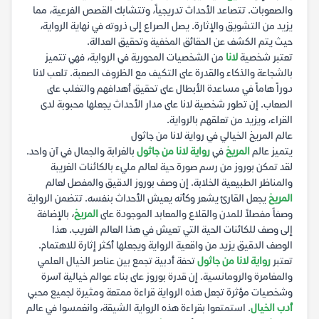
والصعوبات. تتصاعد الأحداث تدريجياً، وتتشابك القصص الفرعية، مما
يزيد من التشويق والإثارة. يصل الصراع إلى ذروته في نهاية الرواية،
حيث يتم الكشف عن الحقائق المخفية وتحقيق العدالة.
تعتبر شخصية
لانا
من الشخصيات المحورية في الرواية، فهي تتميز
بالشجاعة والذكاء والقدرة على التكيف مع الظروف الصعبة. تلعب لانا
دوراً هاماً في مساعدة الأبطال على تحقيق أهدافهم والتغلب على
الصعاب. إن تطور شخصية لانا على مدار الأحداث يجعلها محبوبة لدى
القراء، ويزيد من تعلقهم بالرواية.
عالم المريخ الخيالي في رواية لانا من جاثول
يتميز عالم
المريخ
في
رواية لانا من جاثول
بالغرابة والجمال في آن واحد.
لقد تمكن بوروز من رسم صورة حية لعالم مليء بالكائنات الغريبة
والمناظر الطبيعية الخلابة. إن وصف بوروز الدقيق والمفصل لعالم
المريخ
يجعل القارئ يشعر وكأنه يعيش الأحداث بنفسه. تتضمن الرواية
وصفاً مفصلاً للمدن والقلاع والمعابد الموجودة على
المريخ
، بالإضافة
إلى وصف للكائنات الحية التي تعيش في هذا العالم الغريب. هذا
الوصف الدقيق يزيد من واقعية الرواية ويجعلها أكثر إثارة للاهتمام.
تعتبر
رواية لانا من جاثول
تحفة أدبية تجمع بين عناصر الخيال العلمي
والمغامرة والرومانسية. إن قدرة بوروز على بناء عوالم خيالية آسرة
وشخصيات مؤثرة تجعل هذه الرواية قراءة ممتعة ومثيرة لجميع محبي
أدب الخيال
. استمتعوا بقراءة هذه الرواية الشيقة، وانغمسوا في عالم