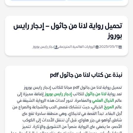
تحميل رواية لانا من جاثول – إدجار رايس
بوروز
2025/05/11
الروايات العالمية المترجمة
إدجار رايس بوروز
نبذة عن كتاب لانا من جاثول pdf
تحميل رواية لانا من جاثول pdf مجانا للكاتب إدجار رايس بوروز
تعد رواية
لانا من جاثول
للكاتب
إدجار رايس بوروز
إضافة مميزة إلى
عالم
الخيال العلمي
والمغامرة. تدور أحداث هذه الرواية الشيقة في
عالم
المريخ
الخيالي، حيث تتشابك قصص الحب والشجاعة والصراع من
أجل البقاء. تبدأ القصة في لانيكاي، وهي منطقة ساحرة تقع على
شاطئ أواهو في جزر هاواي، قبل أن تنتقل الأحداث إلى الكوكب
الأحمر، ما يضفي على الرواية عنصراً من التشويق والإثارة. تتميز