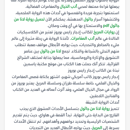
الرواية بأسلوب بوروز السلس وقدرته على بناء عوالم خيالية آسرة، مما
يجعلها قراءة ممتعة لمحبي
أدب الخيال
والمغامرات الفضائية.
استمتعوا بتجربة فريدة وانغمسوا في أحداث هذه الرواية الملحمية،
واكتشفوا أسرار
جاثول
المدهشة. يمكنكم الآن
تحميل رواية لانا من
جاثول pdf
والاستمتاع بها في أي وقت ومكان.
إن
روايات المريخ
للكاتب إدجار رايس بوروز تعتبر من الكلاسيكيات
الخالدة في عالم
أدب المغامرات
. تأخذنا الرواية في رحلة مثيرة إلى عالم
مليء بالمخاطر والتحديات، حيث يواجه الأبطال مواقف صعبة تتطلب
منهم التحلي بالشجاعة والذكاء. تجمع
لانا من جاثول
بين عناصر
التشويق والإثارة والرومانسية، مما يجعلها جذابة لمختلف الشرائح
القرائية. تذكر أنك حملت هذا الكتاب من موقع مكتبة ياسمين
نبذة عن الكاتب إدجار رايس بوروز
إدجار رايس بوروز كاتب أمريكي شهير، اشتهر بكتابة قصص المغامرات
والخيال العلمي، خاصة سلسلة طرزان وسلسلة المريخ. يعتبر بوروز من
الرواد في مجال الخيال العلمي، وقد أثرت أعماله في العديد من الكتاب
والفنانين اللاحقين.
أحداث الرواية الشيقة
تتميز
رواية لانا من جاثول
بتسلسل الأحداث المشوق الذي يجذب
القارئ من البداية حتى النهاية. تبدأ القصة في هاواي، حيث يتم تقديم
الشخصيات الرئيسية وتحديد دوافعهم وأهدافهم. ثم تنتقل الأحداث
بسرعة إلى
المريخ
، حيث يواجه الأبطال العديد من التحديات