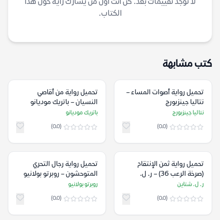
لا توجد تقييمات بعد. كن أنت أول من يشارك رأيه حول هذا
الكتاب.
كتب مشابهة
تحميل رواية أصوات المساء –
تحميل رواية من أقاصي
نتاليا جينزبورج
النسيان – باتريك موديانو
نتاليا جينزبورج
باتريك موديانو
(0.0)
(0.0)
تحميل رواية ثمن الإنتقام
تحميل رواية رجال التحري
(صرخة الرعب 36) – ر. ل.
المتوحشون – روبرتو بولانيو
شتاين
ر. ل. شتاين
روبرتو بولانيو
(0.0)
(0.0)