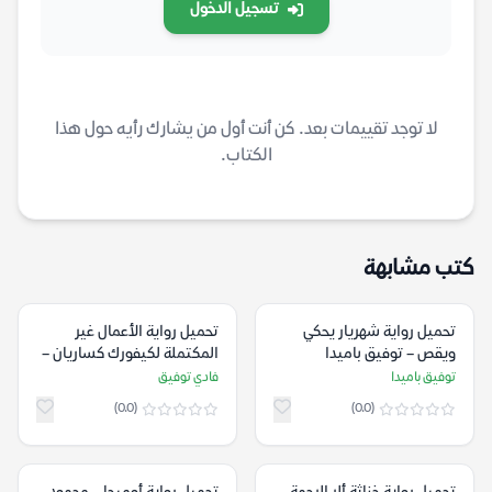
تسجيل الدخول
لا توجد تقييمات بعد. كن أنت أول من يشارك رأيه حول هذا
الكتاب.
كتب مشابهة
تحميل رواية شهريار يحكي
تحميل رواية الأعمال غير
ويقص – توفيق باميدا
المكتملة لكيفورك كساريان –
فادي توفيق
توفيق باميدا
فادي توفيق
(0.0)
(0.0)