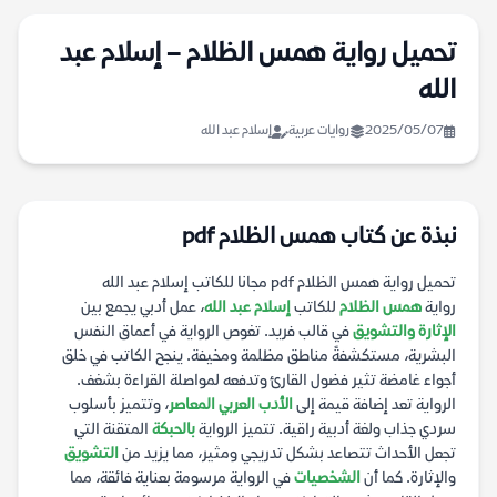
تحميل رواية همس الظلام – إسلام عبد
الله
2025/05/07
روايات عربية
إسلام عبد الله
نبذة عن كتاب همس الظلام pdf
تحميل رواية همس الظلام pdf مجانا للكاتب إسلام عبد الله
رواية
همس الظلام
للكاتب
إسلام عبد الله
، عمل أدبي يجمع بين
الإثارة والتشويق
في قالب فريد. تغوص الرواية في أعماق النفس
البشرية، مستكشفةً مناطق مظلمة ومخيفة. ينجح الكاتب في خلق
أجواء غامضة تثير فضول القارئ وتدفعه لمواصلة القراءة بشغف.
الرواية تعد إضافة قيمة إلى
الأدب العربي المعاصر
، وتتميز بأسلوب
سردي جذاب ولغة أدبية راقية. تتميز الرواية
بالحبكة
المتقنة التي
تجعل الأحداث تتصاعد بشكل تدريجي ومثير، مما يزيد من
التشويق
والإثارة. كما أن
الشخصيات
في الرواية مرسومة بعناية فائقة، مما