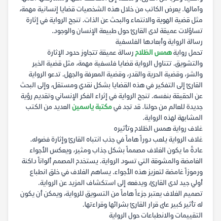
وآمالها. يعرض الكاتب من خلال هذه الشخصيات قضايا إنسانية مهمة،
مثل قضية الهوية والانتماء والبحث عن الذات. تنجح الرواية في إثارة
تساؤلات عميقة لدى القارئ حول طبيعة الإنسان والوجود.
رسالة الرواية وأبعادها الفلسفية
تحمل رواية
همس الظلام
رسالة عميقة تتجاوز حدود الإثارة
والتشويق. تتناول الرواية قضايا فلسفية مهمة، مثل قضية الخير
والشر، وقضية الحرية والقدر، وقضية المعرفة والجهل. تدعو الرواية
القارئ إلى التفكير في هذه القضايا بشكل نقدي ومستقل، وإلى البحث
عن الحقيقة بنفسه. تنجح الرواية في إثراء الفكر الإنساني وتقديم رؤية
جديدة للعالم من حولنا. قد تجد في
مكتبة ياسمين
العديد من الكتب
المشابهة لهذه الرواية.
غلاف رواية همس الظلام وتأثيره
غلاف الرواية يلعب دوراً هاماً في جذب انتباه القارئ وإثارة فضوله.
عادةً ما يكون الغلاف مصمماً بشكل جذاب ومثير، ويعكس الأجواء
الغامضة والمشوقة التي تسود الرواية. يستخدم المصمم ألواناً داكنة
ورموزاً غامضة لتعزيز هذه الأجواء. يساهم الغلاف في خلق انطباع
أولي جيد لدى القارئ، ويدفعه إلى استكشاف المزيد عن الرواية.
تصميم الغلاف يعتبر جزءاً هاماً من التسويق للرواية، ويمكن أن يكون
له تأثير كبير على قرار القارئ بشرائها وقراءتها.
التقييمات والانطباعات حول الرواية