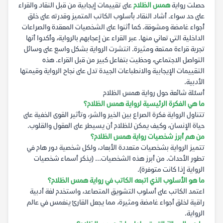
حصلت رواية
همس الظلام
على تقييمات إيجابية من قبل النقاد والقراء
على حد سواء. أشاد النقاد بأسلوب الكاتب المتميز وقدرته على خلق
أجواء غامضة ومشوقة. كما أثنوا على الشخصيات المعقدة والصراعات
الداخلية التي تعاني منها. عبر القراء عن إعجابهم بالرواية، وأكدوا أنها
تجربة قراءة ممتعة ومثيرة. انتشرت الرواية بشكل واسع على وسائل
التواصل الاجتماعي، وحظيت بتفاعل كبير من قبل القراء. هذه
التقييمات الإيجابية والانطباعات الجيدة تدل على نجاح الرواية وقيمتها
الأدبية.
أسئلة شائعة حول رواية همس الظلام
ما هي الفكرة الرئيسية لرواية همس الظلام؟
تتناول الرواية فكرة الصراع بين الخير والشر، وتأثير القوى الخفية على
حياة الإنسان، وكيف يمكن للظلام أن يسيطر على العقول والقلوب.
من هم أبرز شخصيات رواية همس الظلام؟
تتميز الرواية بشخصيات متعددة الأبعاد، ولكل شخصية دور هام في
تطور الأحداث. من أبرز هذه الشخصيات... (يذكر أسماء شخصيات
الرواية إذا كانت متوفرة).
ما هو الأسلوب الذي اتبعه الكاتب في رواية همس الظلام؟
اعتمد الكاتب على أسلوب التشويق المتصاعد، واستخدم لغة أدبية
راقية لخلق أجواء غامضة ومثيرة، مما يجعل القارئ ينغمس في عالم
الرواية.