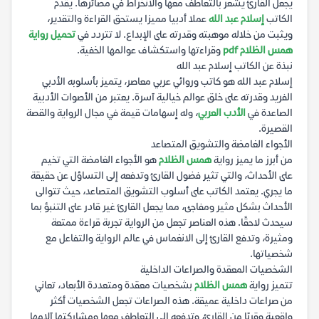
يجعل القارئ يشعر بالتعاطف معها والانخراط في مصائرها. يقدم
الكاتب
إسلام عبد الله
عملا أدبيا مميزا يستحق القراءة والتقدير،
ويثبت من خلاله موهبته وقدرته على الإبداع. لا تتردد في
تحميل رواية
همس الظلام pdf
وقراءتها واستكشاف عوالمها الخفية.
نبذة عن الكاتب إسلام عبد الله
إسلام عبد الله هو كاتب وروائي عربي معاصر، يتميز بأسلوبه الأدبي
الفريد وقدرته على خلق عوالم خيالية آسرة. يعتبر من الأصوات الأدبية
الصاعدة في
الأدب العربي
، وله إسهامات قيمة في مجال الرواية والقصة
القصيرة.
الأجواء الغامضة والتشويق المتصاعد
من أبرز ما يميز رواية
همس الظلام
هو الأجواء الغامضة التي تخيم
على الأحداث، والتي تثير فضول القارئ وتدفعه إلى التساؤل عن حقيقة
ما يجري. يعتمد الكاتب على أسلوب التشويق المتصاعد، حيث تتوالى
الأحداث بشكل مثير ومفاجئ، مما يجعل القارئ غير قادر على التنبؤ بما
سيحدث لاحقًا. هذه العناصر تجعل من الرواية تجربة قراءة ممتعة
ومثيرة، وتدفع القارئ إلى الانغماس في عالم الرواية والتفاعل مع
شخصياتها.
الشخصيات المعقدة والصراعات الداخلية
تتميز رواية
همس الظلام
بشخصيات معقدة ومتعددة الأبعاد، تعاني
من صراعات داخلية عميقة. هذه الصراعات تجعل الشخصيات أكثر
واقعية وقربًا من القارئ، وتدفعه إلى التعاطف معها ومشاركتها آلامها