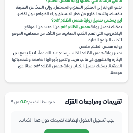
ما هي الرسالة التي تحملها رواية همس الظلام؟
تدعو الرواية إلى التفكير النقدي والمستقل، وإلى البحث عن الحقيقة
بنفسك، وتنبيه القارئ من خطر الانسياق وراء الظواهر دون تفكير.
أين يمكنني تحميل رواية همس الظلام pdf؟
يمكنك تحميل رواية
همس الظلام pdf
من العديد من المواقع
الإلكترونية التي تقدم الكتب المجانية، مع التأكد من مصداقية الموقع
لتجنب البرامج الضارة.
رواية همس الظلام ملخص
تعتبر رواية همس الظلام للكاتب إسلام عبد الله عملًا أدبيًا يجمع بين
الإثارة والتشويق في قالب فريد، وتتميز بأجوائها الغامضة وشخصياتها
المعقدة. يمكنك تحميل الكتاب رواية همس الظلام pdf مجانا على
موقعنا.
تقييمات ومراجعات القرّاء
متوسط التقييم:
0.0
من 5
يجب تسجيل الدخول لإضافة تقييمك حول هذا الكتاب.