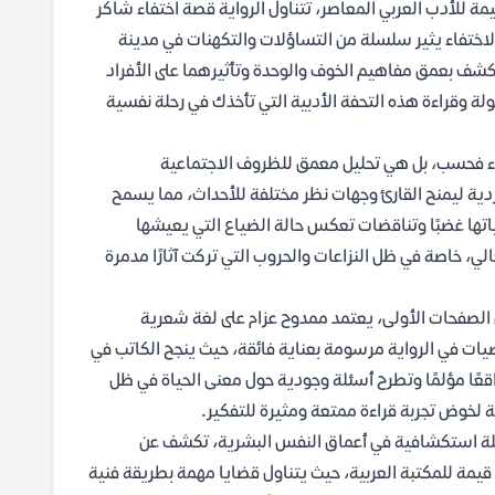
مة للأدب العربي المعاصر، تتناول الرواية قصة اختفاء شاكر
اختفاء يثير سلسلة من التساؤلات والتكهنات في مدينة
كشف بعمق مفاهيم الخوف والوحدة وتأثيرهما على الأفراد
ة وقراءة هذه التحفة الأدبية التي تأخذك في رحلة نفسية
اء فحسب، بل هي تحليل معمق للظروف الاجتماعية
ردية ليمنح القارئ وجهات نظر مختلفة للأحداث، مما يسمح
تها غضبًا وتناقضات تعكس حالة الضياع التي يعيشها
الي، خاصة في ظل النزاعات والحروب التي تركت آثارًا مدمرة
الصفحات الأولى، يعتمد ممدوح عزام على لغة شعرية
ات في الرواية مرسومة بعناية فائقة، حيث ينجح الكاتب في
اقعًا مؤلمًا وتطرح أسئلة وجودية حول معنى الحياة في ظل
 لخوض تجربة قراءة ممتعة ومثيرة للتفكير.
لة استكشافية في أعماق النفس البشرية، تكشف عن
يمة للمكتبة العربية، حيث يتناول قضايا مهمة بطريقة فنية