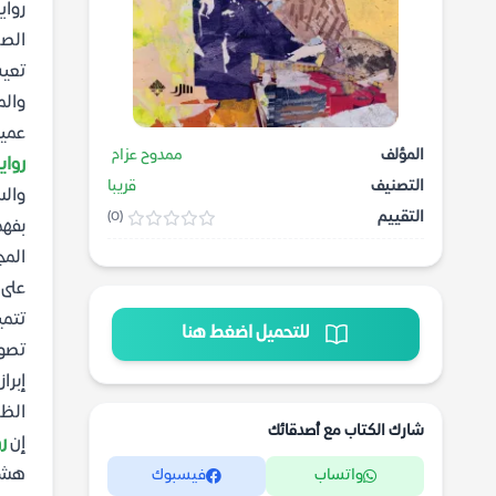
رواي
الصا
تعيش
والم
عميق
المؤلف
ممدوح عزام
رواي
التصنيف
قريبا
والس
التقييم
(0)
بفهم
المج
على 
تتمي
للتحميل اضغط هنا
تصوي
إبرا
الظر
شارك الكتاب مع أصدقائك
إن
رو
هشاش
واتساب
فيسبوك