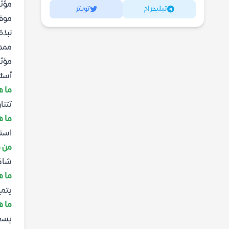
مؤثر
تيليجرام
تويتر
موقع
نبذة
ممدو
مؤثر
أسئل
ما ه
تتنا
ما ه
استخ
من ه
شاكر
ما ه
يتمي
ما ه
يسعى