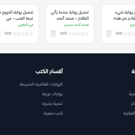
 رواية شيء
تحميل رواية عندما يأتي
تحميل رواية الخروج 
قادم من هذه
الظلام – محمد أحمد
غيط العنب – مي
ة – راي برادبري
حسين
المغربي
بري
محمد أحمد حسين
مي المغربي
(0.0)
(0.0)
(0.0)
ة
أقسام الكتب
الروايات العالمية المترجمة
ية
روايات عربية
ام
تنمية بشرية
لفكرية
كتب حصرية