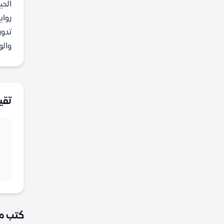
الحي
رواي
تدور
والوح
تقي
كتب م