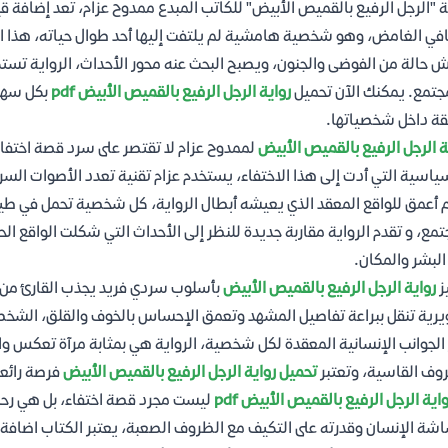
ة "الرجل الرفيع بالقميص الأبيض" للكاتب المبدع ممدوح عزام، تعد إضافة قي
في الغامض، وهو شخصية هامشية لم يلتفت إليها أحد طوال حياته، هذا ال
 حالة من الفوضى والجنون، ويصبح البحث عنه محور الأحداث، الرواية تست
جتمع. يمكنك الآن تحميل
رواية الرجل الرفيع بالقميص الأبيض pdf
بكل سهول
ة داخل شخصياتها.
ة الرجل الرفيع بالقميص الأبيض
لممدوح عزام لا تقتصر على سرد قصة اختف
ياسية التي أدت إلى هذا الاختفاء، يستخدم عزام تقنية تعدد الأصوات الس
 أعمق للواقع المعقد الذي يعيشه أبطال الرواية، كل شخصية تحمل في طيا
تمع، و تقدم الرواية مقاربة جديدة للنظر إلى الأحداث التي شكلت الواقع الح
البشر والمكان.
ز
رواية الرجل الرفيع بالقميص الأبيض
بأسلوب سردي فريد يجذب القارئ من 
رية تنقل ببراعة تفاصيل المشهد وتعمق الإحساس بالخوف والقلق، الشخصي
ز الجوانب الإنسانية المعقدة لكل شخصية، الرواية هي بمثابة مرآة تعكس و
وف القاسية، وتعتبر
تحميل رواية الرجل الرفيع بالقميص الأبيض
فرصة رائعة
اية الرجل الرفيع بالقميص الأبيض pdf
ليست مجرد قصة اختفاء، بل هي رح
ة الإنسان وقدرته على التكيف مع الظروف الصعبة، يعتبر الكتاب اضافة ق