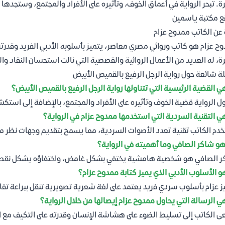
ة. تبحر الرواية في أعماق الخوف، وتأثيره على الأفراد والمجتمع، وستجدها
 مكتبة ياسمين
 عن الكاتب ممدوح عزام
ح عزام هو كاتب وروائي مصري معاصر، يتميز بأسلوبه الأدبي الفريد وقدرته 
ة، له العديد من الأعمال الروائية والقصصية التي نالت استحسان النقاد وال
ة شائعة حول رواية الرجل الرفيع بالقميص الأبيض
ي القضية الرئيسية التي تتناولها رواية الرجل الرفيع بالقميص الأبيض؟
ول الرواية قضية الخوف وتأثيره على الأفراد والمجتمع، بالإضافة إلى استكشا
ي التقنية السردية التي استخدمها ممدوح عزام في الرواية؟
دم الكاتب تقنية تعدد الأصوات السردية، مما يسمح بتقديم وجهات نظر مخ
و شاكر الصافي وما أهميته في الرواية؟
 الصافي هو شخصية هامشية يختفي بشكل غامض، واختفاؤه يشكل نقطة ان
و الأسلوب الأدبي الذي يميز كتابة ممدوح عزام؟
ز عزام بأسلوب سردي فريد يعتمد على لغة شعرية تصويرية تنقل ببراعة تف
ي الرسالة التي يحاول ممدوح عزام إيصالها من خلال الرواية؟
 الكاتب إلى تسليط الضوء على هشاشة الإنسان وقدرته على التكيف مع ا